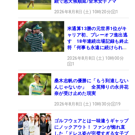
続で悪天候順延/全米女子アマ
2026年8月8日 (土) 10時20分
1
米通算13勝の元世界1位がキ
ャリア初、プレーオフ進出逃
す 18年連続出場記録も終止
符「何事も永遠に続けられな
い」
2026年8月8日 (土) 10時00分
1
桑木志帆の優勝に「もう到達しない
んじゃないか」 全英帰りの永井花
奈が受け止めた現実
2026年8月8日 (土) 10時30分
19
ゴルフウェアとは一味違うギャップ
にノックアウト！ ファンが惚れ直
した「ドレス姿が完璧すぎる女子プ