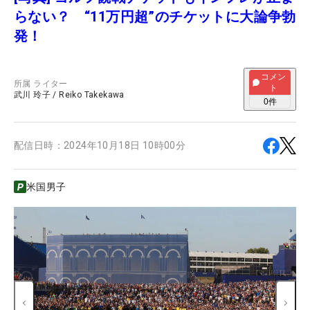
らない？ “11万円超”のチケットに大論争勃
発！
コメン
所属
ライター
ト
武川 玲子
/
Reiko Takekawa
0
件
配信日時：
2024年10月18日 10時00分
米国男子