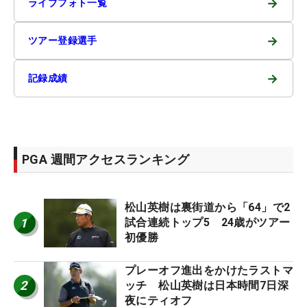
→
ライブフォト一覧
→
ツアー登録選手
→
記録成績
PGA 週間アクセスランキング
松山英樹は裏街道から「64」で2
1
試合連続トップ5 24歳がツアー
初優勝
プレーオフ進出をかけたラストマ
2
ッチ 松山英樹は日本時間7日深
夜にティオフ