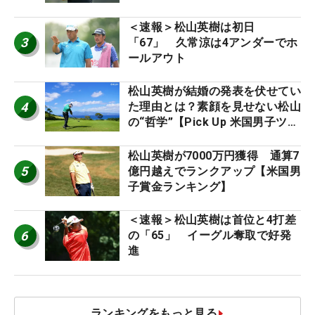
＜速報＞松山英樹は初日
3
「67」 久常涼は4アンダーでホ
ールアウト
松山英樹が結婚の発表を伏せてい
4
た理由とは？素顔を見せない松山
の“哲学”【Pick Up 米国男子ツア
ー十大ニュース】
松山英樹が7000万円獲得 通算7
5
億円越えでランクアップ【米国男
子賞金ランキング】
＜速報＞松山英樹は首位と4打差
6
の「65」 イーグル奪取で好発
進
ランキングをもっと見る