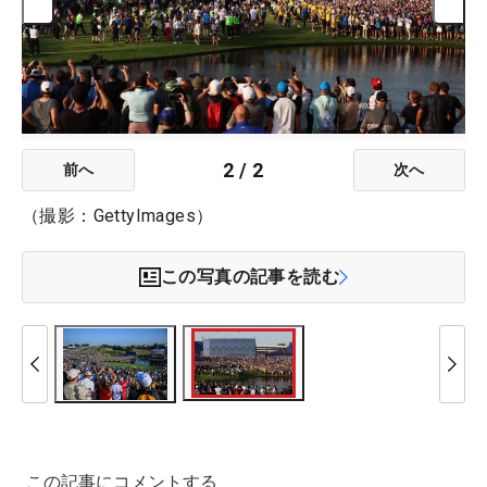
2
/
2
前へ
次へ
（撮影：GettyImages）
この写真の記事を読む