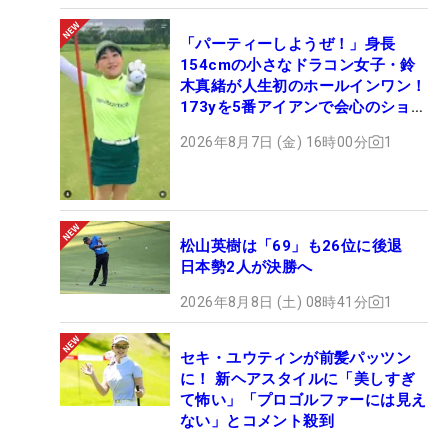
「パーティーしようぜ！」身長
154cmの小さなドラコン女子・鈴
木真緒が人生初のホールインワン！
173yを5番アイアンで会心のショッ
ト
2026年8月7日 (金) 16時00分
1
松山英樹は「69」も26位に後退
日本勢2人が決勝へ
2026年8月8日 (土) 08時41分
1
セキ・ユウティンが前髪パッツン
に！ 新ヘアスタイルに「美しすぎ
て怖い」「プロゴルファーには見え
ない」とコメント殺到