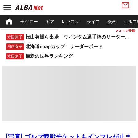
全ツアー
ギア
レッスン
ライフ
漫画
ゴルフ
メルマガ登録
松山英樹ら出場 ウィンダム選手権のリーダーボード
米国男子
北海道meijiカップ リーダーボード
国内女子
最新の世界ランキング
米国女子
[写真] ゴルフ観戦チケットもインフレが止ま