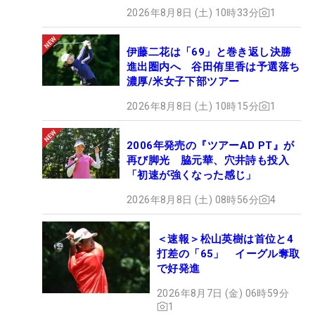
2026年8月8日 (土) 10時33分
1
伊藤二花は「69」と巻き返し決勝
進出圏内へ 谷田侑里香は予選落ち
濃厚/米女子下部ツアー
2026年8月8日 (土) 10時15分
1
2006年発売の『ツアーAD PT』が
再び脚光 脇元華、穴井詩も投入
「初速が強くなった感じ」
2026年8月8日 (土) 08時56分
4
＜速報＞松山英樹は首位と4
打差の「65」 イーグル奪取
で好発進
2026年8月7日 (金) 06時59分
1