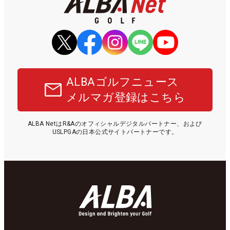
ALBAゴルフニュース
メルマガ登録はこちら
ALBA NetはR&Aのオフィシャルデジタルパートナー、および
USLPGAの日本公式サイトパートナーです。