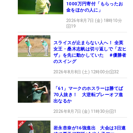
1000万円寄付「もらったお
金をほかの人に」
2026年8月7日 (金) 18時10分
19
スライスが止まらない人へ！ 全英
女王・桑木志帆は切り返しで「左ヒ
ザ」を先に動かしていた #優勝者
のスイング
2026年8月8日 (土) 12時00分
32
「61」マークのホスラーは勝てば
70人抜き！ 大逆転プレーオフ進
出なるか
2026年8月7日 (金) 11時30分
1
岩永杏奈が16強進出 大会は3日連