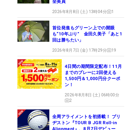
全美貞
2026年8月8日 (土) 13時04分
1
首位発進もグリーン上での開眼
も“10年ぶり” 金田久美子「あと1
回は勝ちたい」
2026年8月7日 (金) 17時29分
19
4日間の期間限定配布！11月
までのプレーに2回使える
1,500円＆1,000円分クーポ
ン！
2026年8月8日 (土) 06時00分
2
全周アライメントを初搭載！ ブリ
ヂストン『TOUR B JGR Roll-in
Alignment』、8月7日デビュー