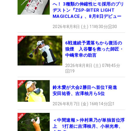
へ！ 3種類の伸縮性ヒモ採用のブリ
ヂストン『ZSP-BITER LIGHT
MAGICLACE』、8月8日デビュー
2026年8月8日 (土) 11時30分
30
6戦連続予選落ちから復活の
狼煙 入谷響を救った師匠・
中嶋常幸の助言
2026年8月8日 (土) 07時45分
19
鈴木愛が大会2勝目へ首位T発進
安田祐香、吉澤柚月ら5位
2026年8月7日 (金) 16時14分
1
＜中間速報＞仲村果乃が単独首位浮
上 1打差に吉澤柚月、小林光希、