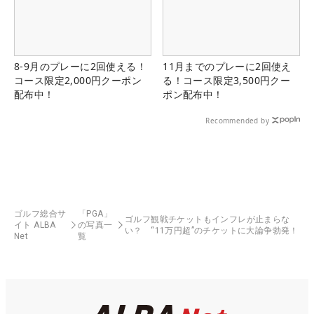
8-9月のプレーに2回使える！
11月までのプレーに2回使え
コース限定2,000円クーポン
る！コース限定3,500円クー
配布中！
ポン配布中！
Recommended by
ゴルフ総合サ
「PGA」
ゴルフ観戦チケットもインフレが止まらな
イト ALBA
の写真一
い？ “11万円超”のチケットに大論争勃発！
Net
覧