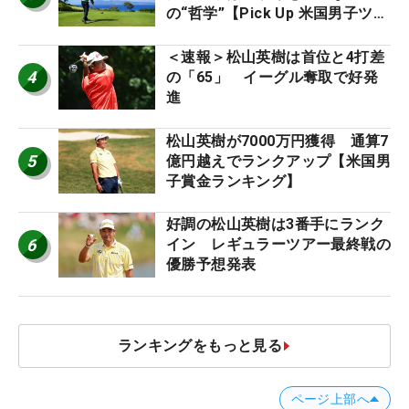
の“哲学”【Pick Up 米国男子ツア
ー十大ニュース】
＜速報＞松山英樹は首位と4打差
4
の「65」 イーグル奪取で好発
進
松山英樹が7000万円獲得 通算7
5
億円越えでランクアップ【米国男
子賞金ランキング】
好調の松山英樹は3番手にランク
6
イン レギュラーツアー最終戦の
優勝予想発表
ランキングをもっと見る
ページ上部へ