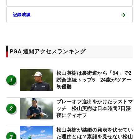
→
記録成績
PGA 週間アクセスランキング
松山英樹は裏街道から「64」で2
1
試合連続トップ5 24歳がツアー
初優勝
プレーオフ進出をかけたラストマ
2
ッチ 松山英樹は日本時間7日深
夜にティオフ
松山英樹が結婚の発表を伏せてい
3
た理由とは？素顔を見せない松山