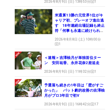
2026年8月9日 (日) 13時53分
1
米通算13勝の元世界1位がキ
ャリア初、プレーオフ進出逃
す 18年連続出場記録も終止
符「何事も永遠に続けられな
い」
2026年8月8日 (土) 10時00分
1
＜速報＞吉澤柚月が単独首位ター
ン 安田祐香、永井花奈2差追走
2026年8月9日 (日) 11時32分
1
予選落ち続きの1年目は「壁がすご
かった」 パット劇的改善の吉澤柚
月がプロ3年目で初V
2026年8月9日 (日) 16時42分
17