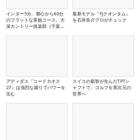
インター5分、都心から60分
最新モデル『FJクオンタム』
のフラットな美観コース。大
を石井良介プロがチェック
栄カントリー俱楽部（千葉
県）
アディダス『コードカオス
スイスの叡智が生んだTPTシ
27』は強烈な蹴りでパワーを
ャフトで、ゴルフを異次元の
生む
世界へ