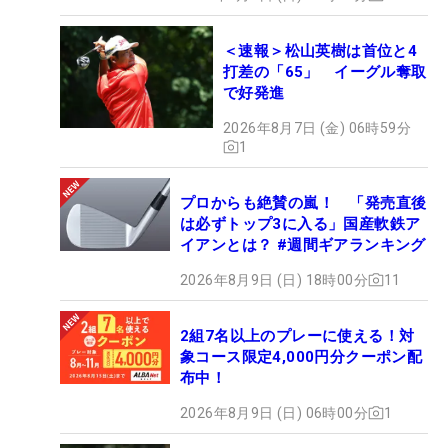
＜速報＞松山英樹は首位と4
打差の「65」 イーグル奪取
で好発進
2026年8月7日 (金) 06時59分
1
プロからも絶賛の嵐！ 「発売直後
は必ずトップ3に入る」国産軟鉄ア
イアンとは？ #週間ギアランキング
2026年8月9日 (日) 18時00分
11
2組7名以上のプレーに使える！対
象コース限定4,000円分クーポン配
布中！
2026年8月9日 (日) 06時00分
1