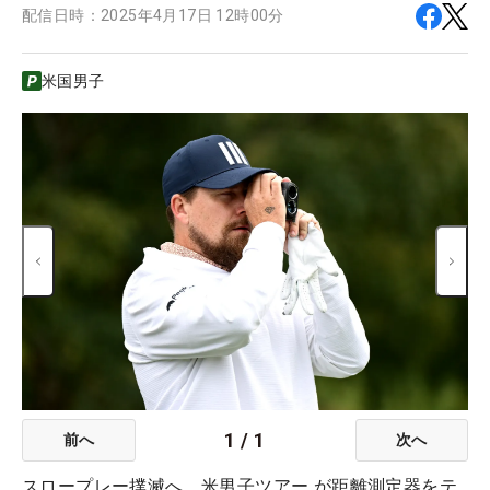
配信日時：
2025年4月17日 12時00分
米国男子
1
/
1
前へ
次へ
スロープレー撲滅へ。米男子ツアー が距離測定器をテ