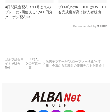
4日間限定配布！11月までの
プロギアのRS DUOはFW・UT
プレーに2回使える1,500円分
も完成度が高く購入者続出！
クーポン配布中！
Recommended by
ゴルフ総合サ
「PGA」
米男子ツアーが“スロープレー撲滅”へ本
イト ALBA
の写真一
腰 今週から距離計の使用テストを開始！
Net
覧