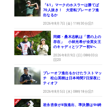
「61」マークのホスラーは勝てば
70人抜き！ 大逆転プレーオフ進
出なるか
2026年8月7日 (金) 11時30分
1
同郷・桑木志帆は「雲の上の
存在」 小林光希が全英女王
のキャディとツアー初Vへ
2026年8月9日 (日) 08時03分
20
プレーオフ進出をかけたラストマッ
チ 松山英樹は日本時間7日深夜に
ティオフ
2026年8月5日 (水) 08時18分
1
岩永杏奈が4強進出、準決勝は9H終