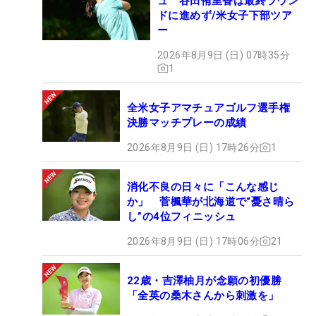
ュ 谷田侑里香は最終ラウン
ドに進めず/米女子下部ツア
ー
2026年8月9日 (日) 07時35分
1
全米女子アマチュアゴルフ選手権
決勝マッチプレーの成績
2026年8月9日 (日) 17時26分
1
消化不良の日々に「こんな感じ
か」 菅楓華が北海道で“憂さ晴ら
し”の4位フィニッシュ
2026年8月9日 (日) 17時06分
21
22歳・吉澤柚月が念願の初優勝
「全英の桑木さんから刺激を」