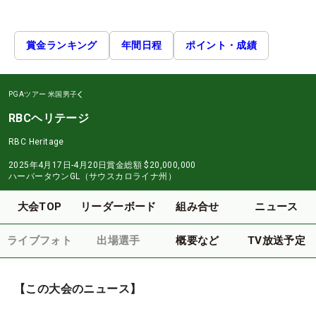
賞金ランキング
年間日程
ポイント・成績
PGAツアー
米国男子
RBCヘリテージ
RBC Heritage
2025年4月17日-4月20日
賞金総額
$20,000,000
ハーバータウンGL（サウスカロライナ州）
大会TOP
リーダーボード
組み合せ
ニュース
ライブフォト
出場選手
概要など
TV放送予定
【この大会のニュース】