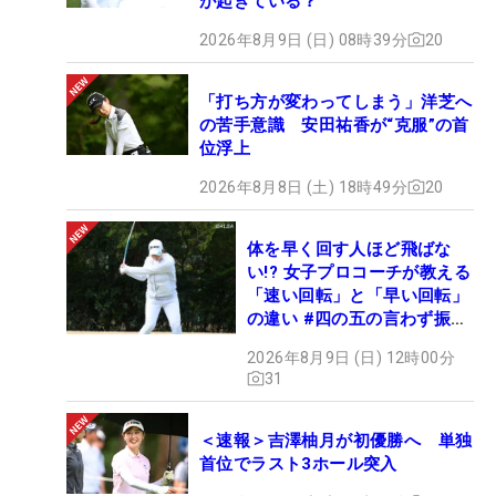
が起きている？
2026年8月9日 (日) 08時39分
20
「打ち方が変わってしまう」洋芝へ
の苦手意識 安田祐香が“克服”の首
位浮上
2026年8月8日 (土) 18時49分
20
体を早く回す人ほど飛ばな
い!? 女子プロコーチが教える
「速い回転」と「早い回転」
の違い #四の五の言わず振り
氣れ
2026年8月9日 (日) 12時00分
31
＜速報＞吉澤柚月が初優勝へ 単独
首位でラスト3ホール突入