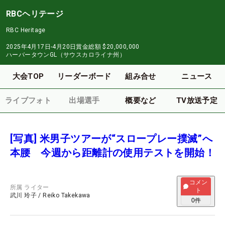
RBCヘリテージ
RBC Heritage
2025年4月17日-4月20日
賞金総額
$20,000,000
ハーバータウンGL（サウスカロライナ州）
大会TOP
リーダーボード
組み合せ
ニュース
ライブフォト
出場選手
概要など
TV放送予定
[写真] 米男子ツアーが“スロープレー撲滅”へ
本腰 今週から距離計の使用テストを開始！
コメン
所属
ライター
ト
武川 玲子
/
Reiko Takekawa
0
件