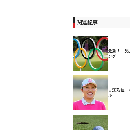
関連記事
最新！ 男
ング
古江彩佳 
ル