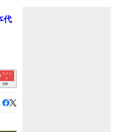
本代
コメン
ト
0
件