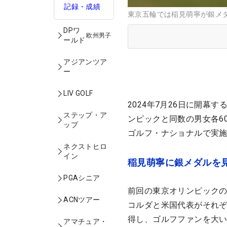
記録・成績
東京五輪では稲見萌寧が銀メダルを
DPワ
欧州男子
ールド
アジアンツア
ー
LIV GOLF
2024年7月26日に開
ステップ・ア
ンピックと同数の男女各6
ップ
ゴルフ・ナショナルで実
ネクストヒロ
イン
稲見萌寧に銀メダルを
PGAシニア
前回の東京オリンピック
ACNツアー
コルダと米国代表がそれぞ
得し、ゴルフファンを大
アマチュア・