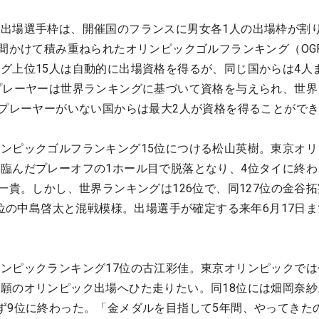
出場選手枠は、開催国のフランスに男女各1人の出場枠が割
年間かけて積み重ねられたオリンピックゴルフランキング（OG
グ上位15人は自動的に出場資格を得るが、同じ国からは4人
プレーヤーは世界ランキングに基づいて資格を与えられ、世界
のプレーヤーがいない国からは最大2人が資格を得ることがで
ンピックゴルフランキング15位につける松山英樹。東京オリ
臨んだプレーオフの1ホール目で脱落となり、4位タイに終わ
一貴。しかし、世界ランキングは126位で、同127位の金谷
4位の中島啓太と混戦模様。出場選手が確定する来年6月17日
ンピックランキング17位の古江彩佳。東京オリンピックでは
願のオリンピック出場へひた走りたい。同18位には畑岡奈紗
ず9位に終わった。「金メダルを目指して5年間、やってきた