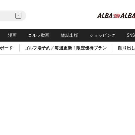
漫画
ゴルフ動画
雑誌出版
ショッピング
SN
ボード
ゴルフ場予約／毎週更新！限定優待プラン
削り出