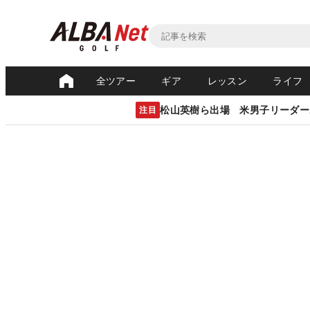
全ツアー
ギア
レッスン
ライフ
松山英樹ら出場 米男子リーダー
注目