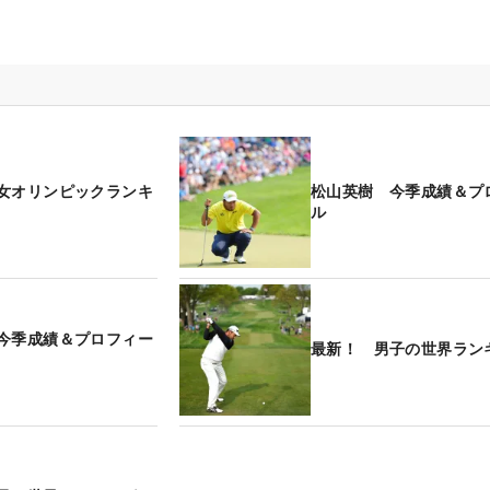
女オリンピックランキ
松山英樹 今季成績＆プ
ル
今季成績＆プロフィー
最新！ 男子の世界ラン