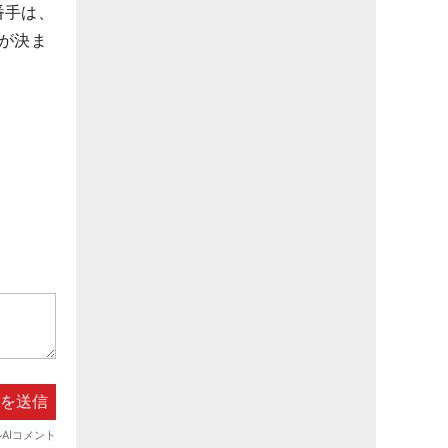
番手は、
が決ま