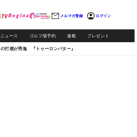
メルマガ登録
ログイン
Sニュース
ゴルフ場予約
連載
プレゼント
しの打感が秀逸 『トゥーロンパター』