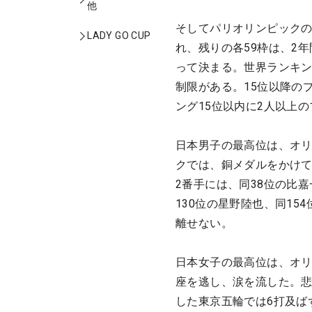
他
そしてパリオリンピックの
LADY GO CUP
れ、残りの各59枠は、2
って決まる。世界ランキン
制限がある。15位以降の
ング15位以内に2人以上
日本男子の最高位は、オリ
クでは、銅メダルをかけて
2番手には、同38位の比嘉
130位の星野陸也、同15
離せない。
日本女子の最高位は、オリ
座を逃し、涙を流した。悲
した東京五輪では6打及ば