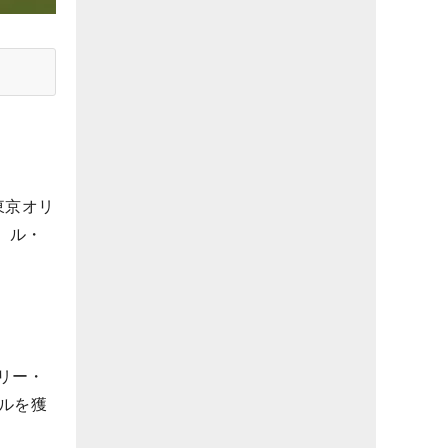
東京オリ
、ル・
リー・
ルを獲