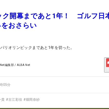
ック開幕まであと1年！ ゴルフ日
いをおさらい
するパリオリンピックまであと1年を切った。
 Net編集部
/
ALBA Net
4時05分
一貴
#
古江彩佳
#
畑岡奈紗