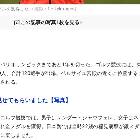
獲得した （撮影：GettyImages）
この記事の写真
1
枚を見る
幕するパリオリンピックまであと1年を切った。ゴルフ競技には、
0人、合計120選手が出場。ベルサイユ宮殿の近くに位置する
施される。
見せてもらいました【写真】
のゴルフ競技では、男子はザンダー・シャウフェレ、女子はネ
れ金メダルを獲得。日本勢では当時22歳の稲見萌寧が銀メダ
いに楽しませた。