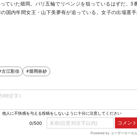
っていた畑岡。パリ五輪でリベンジを狙っているはずだ。3
季の国内年間女王・山下美夢有が追っている。女子の出場選手
#古江彩佳
#畑岡奈紗