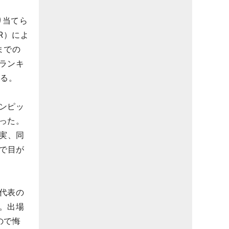
り当てら
R）によ
までの
ランキ
きる。
ンピッ
った。
拓実、同
まで目が
代表の
。出場
ので悔