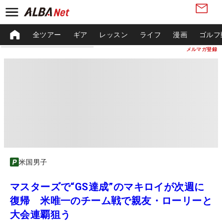
全ツアー
ギア
レッスン
ライフ
漫画
ゴルフ
メルマガ登録
米国男子
マスターズで“GS達成”のマキロイが次週に
復帰 米唯一のチーム戦で親友・ローリーと
大会連覇狙う