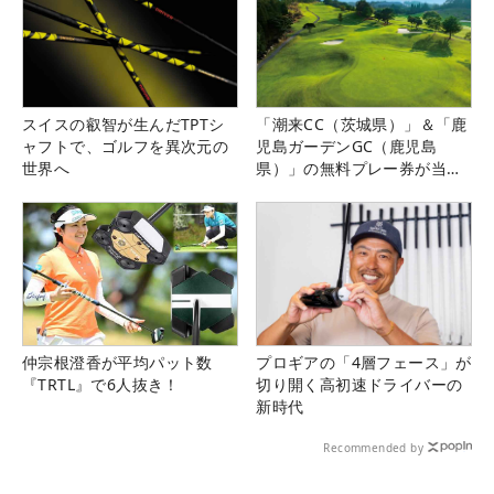
スイスの叡智が生んだTPTシ
「潮来CC（茨城県）」＆「鹿
ャフトで、ゴルフを異次元の
児島ガーデンGC（鹿児島
世界へ
県）」の無料プレー券が当た
る！！
仲宗根澄香が平均パット数
プロギアの「4層フェース」が
『TRTL』で6人抜き！
切り開く高初速ドライバーの
新時代
Recommended by