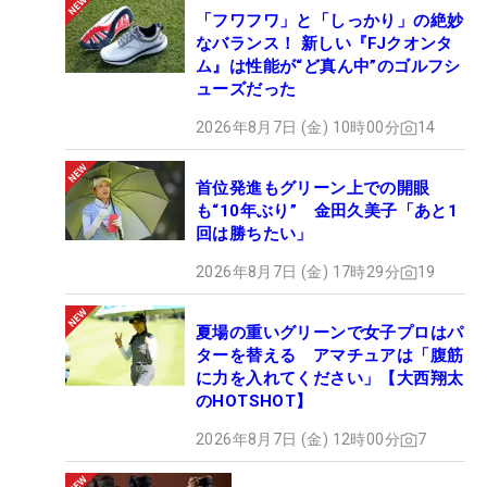
「フワフワ」と「しっかり」の絶妙
なバランス！ 新しい『FJクオンタ
ム』は性能が“ど真ん中”のゴルフシ
ューズだった
2026年8月7日 (金) 10時00分
14
首位発進もグリーン上での開眼
も“10年ぶり” 金田久美子「あと1
回は勝ちたい」
2026年8月7日 (金) 17時29分
19
夏場の重いグリーンで女子プロはパ
ターを替える アマチュアは「腹筋
に力を入れてください」【大西翔太
のHOTSHOT】
2026年8月7日 (金) 12時00分
7