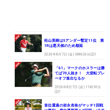
松山英樹は5アンダー暫定11位 第
1Rは悪天候のため順延
2026年8月7日 (金) 08時26分
1
「61」マークのホスラーは勝
てば70人抜き！ 大逆転プレ
ーオフ進出なるか
2026年8月7日 (金) 11時30分
1
首位通過の岩永杏奈がマッチ1回戦