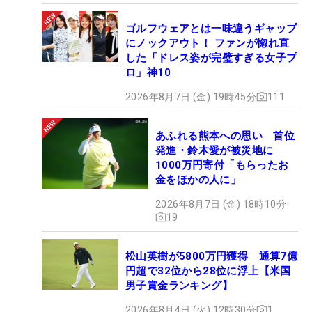
ゴルフウェアとは一味違うギャップ
にノックアウト！ ファンが惚れ直
した「ドレス姿が完璧すぎる女子プ
ロ」神10
2026年8月7日 (金) 19時45分
111
あふれる熊本への思い 首位
発進・鈴木愛が被災地に
1000万円寄付「もらったお
金をほかの人に」
2026年8月7日 (金) 18時10分
19
松山英樹が5800万円獲得 通算7億
円超で32位から28位に浮上【米国
男子賞金ランキング】
2026年8月4日 (火) 12時30分
1