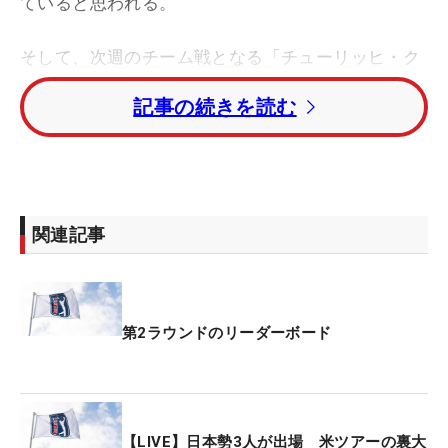
ていると思われる。
そして、次週のチーム戦となる「チューリッヒ・ク
ラシック・オブ・ニューオリンズ」（4月24～27
記事の続きを読む
日）に親友のシェーン・ローリー（アイルランド）
とともにタイトル・ディフェンドに臨む。昨年はマ
キロイとローリーがペアを組み、マーティン・トレ
ーナー（フランス）とチャド・レイミー（米国）組
をプレーオフで制し勝利。今年も連覇を目指すとし
関連記事
ていたが…。
ペアを組むローリーは「正直に言うと、マキロイが
僕のために出場しなければいけないとは思って欲し
第2ラウンドのリーダーボード
くない」とマキロイを気遣った。「少し休みたいと
思っても、そんなことで僕はがっかりしないと伝え
た。でもマキロイは『僕が（ニューオリンズに）戻
りたいんだ』と、水曜日に話した。マキロイは次週
【LIVE】日本勢3人が出場 米ツアーの裏大