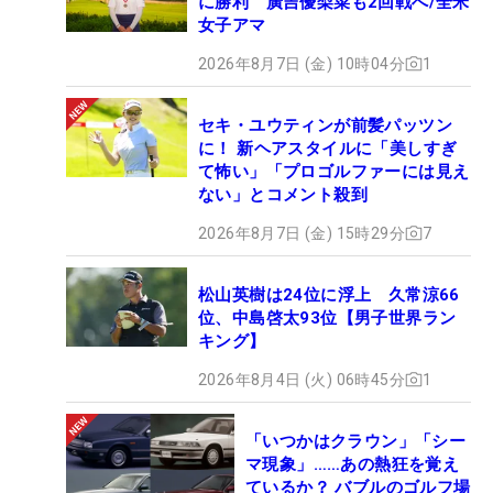
に勝利 廣吉優梨菜も2回戦へ/全米
女子アマ
2026年8月7日 (金) 10時04分
1
セキ・ユウティンが前髪パッツン
に！ 新ヘアスタイルに「美しすぎ
て怖い」「プロゴルファーには見え
ない」とコメント殺到
2026年8月7日 (金) 15時29分
7
松山英樹は24位に浮上 久常涼66
位、中島啓太93位【男子世界ラン
キング】
2026年8月4日 (火) 06時45分
1
「いつかはクラウン」「シー
マ現象」……あの熱狂を覚え
ているか？ バブルのゴルフ場