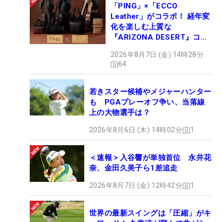
「PING」×「ECCO
Leather」がコラボ！ 経年変
化を楽しむ上質な
『ARIZONA DESERT』コレ
クション、9月15日限定デビ
2026年8月7日 (金) 14時28分
ュー
64
若きスター候補やメジャーハンター
も PGAプレーオフ争い、当落線
上の大物選手は？
2026年8月6日 (木) 14時02分
1
＜速報＞入谷響が単独首位 永井花
奈、金田久美子ら1差追走
2026年8月7日 (金) 12時42分
1
世界の最新スイングは「圧縮」がキ