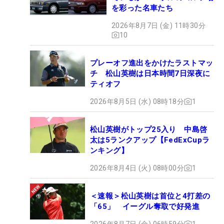
を彩った名車たち
2026年8月7日 (金) 11時30分
10
プレーオフ進出をかけたラストマッ
チ 松山英樹は日本時間7日深夜に
ティオフ
2026年8月5日 (水) 08時18分
1
松山英樹がトップ25入り 中島啓
太は5ランクアップ【FedExCupラ
ンキング】
2026年8月4日 (火) 08時00分
1
＜速報＞松山英樹は首位と4打差の
「65」 イーグル奪取で好発進
2026年8月7日 (金) 06時59分
1