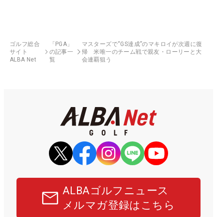
ゴルフ総合
「PGA」
マスターズで“GS達成”のマキロイが次週に復
サイト
の記事一
帰 米唯一のチーム戦で親友・ローリーと大
ALBA Net
覧
会連覇狙う
ALBAゴルフニュース
メルマガ登録はこちら