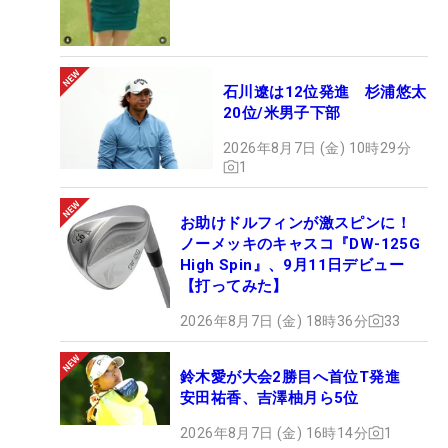
石川遼は12位発進 杉浦悠太
20位/米男子下部
2026年8月7日 (金) 10時29分
1
お助けドルフィンが激スピンに！
ノーメッキのキャスコ『DW-125G
High Spin』、9月11日デビュー
【打ってみた】
2026年8月7日 (金) 18時36分
33
鈴木愛が大会2勝目へ首位T発進
安田祐香、吉澤柚月ら5位
2026年8月7日 (金) 16時14分
1