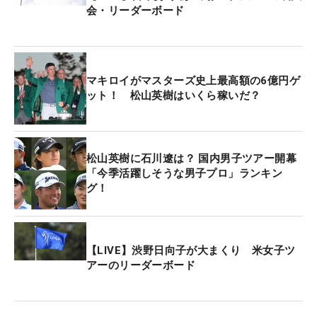
が復帰するのに良い時期だと思っている。だから僕
会・リーダーボード
たちは準備は整っている」と話した。
さらに親友の偉業を大いに称えた。「グランドスラ
マキロイがマスターズ史上最高額の6億円ゲ
ムを達成したんだ。僕が生きている間にはもう2度
ット！ 松山英樹はいくら稼いだ？
と見られないかもしれないのだから。こんなにうれ
しいことはない」と大喜びした。
松山英樹に石川遼は？ 国内男子ツアー開幕
同大会はPGAツアーで唯一のチーム戦で、TPCルイ
「今季活躍しそうな男子プロ」ランキン
ジアナ（ルイジアナ州）を舞台に初日と3日目はフ
グ！
ォアサム（2人で1つのボールを交互に打つ方式）、
2日目と最終日はフォアボール（それぞれプレーを
行い、各ホールでスコアがいいほうを選択する方
【LIVE】渋野日向子が大まくり 米女子ツ
式）で4日間戦われる。
アーのリーダーボード