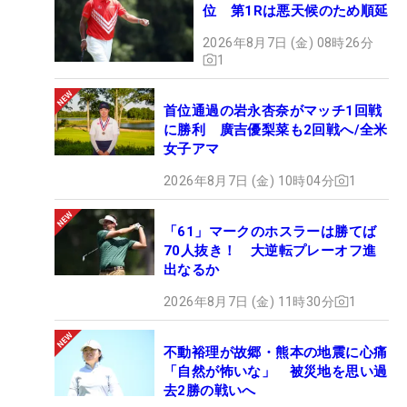
位 第1Rは悪天候のため順延
2026年8月7日 (金) 08時26分
1
首位通過の岩永杏奈がマッチ1回戦
に勝利 廣吉優梨菜も2回戦へ/全米
女子アマ
2026年8月7日 (金) 10時04分
1
「61」マークのホスラーは勝てば
70人抜き！ 大逆転プレーオフ進
出なるか
2026年8月7日 (金) 11時30分
1
不動裕理が故郷・熊本の地震に心痛
「自然が怖いな」 被災地を思い過
去2勝の戦いへ