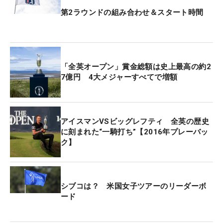
きることができなかった」とロングパットやワンピ
第2ラウンドの組み合わせ＆スタート時間
ン以内の距離感に苦しんだ。
ただ、見せ場は作った。雨は降ったり止んだりを繰
り返し、後半に進めば進むほど風は勢いを増した。
「全英オープン」賞金総額は史上最高の約2
5オーバーまでスコアを落とし、苦しい状況で迎え
7億円 4大メジャーすべてで増額
た16番パー5（572ヤード）。ティショットでは打
ったあとに片手を離し緊張感が走ったが、ボールは
フェアウェイ右サイドに残った。強いフォローの風
アイスマンVSビッグレフティ 全英の歴史
が吹くなか、2打目をアイアンで刻むと、3打目でワ
に刻まれた“一騎打ち”【2016年プレーバッ
ンピンほどにつけてギャラリーから拍手が起きる。
ク】
「キャディがはっきり『フックです』って言ってく
れたので、それを信じて」としっかり沈めてバーデ
シブコは？ 米国女子ツアーのリーダーボ
ィを奪取。「あのバーディが入って良かった」と安
ード
どの表情を見せた。苦しい初日となったが、会心の
バーディは予選通過に向けての好材料となる。