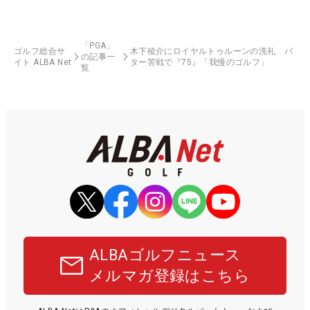
「PGA」
ゴルフ総合サ
木下稜介にロイヤルトゥルーンの洗礼 パ
の記事一
イト ALBA Net
ター苦戦で『75』「我慢のゴルフ」
覧
ALBAゴルフニュース
メルマガ登録はこちら