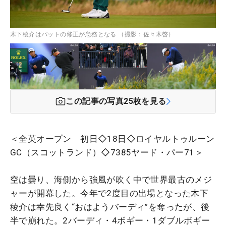
木下稜介はパットの修正が急務となる （撮影：佐々木啓）
この記事の写真
25
枚を見る
＜全英オープン 初日◇18日◇ロイヤルトゥルーン
GC（スコットランド）◇7385ヤード・パー71＞
空は曇り、海側から強風が吹く中で世界最古のメジ
ャーが開幕した。今年で2度目の出場となった木下
稜介は幸先良く“おはようバーディ”を奪ったが、後
半で崩れた。2バーディ・4ボギー・1ダブルボギー