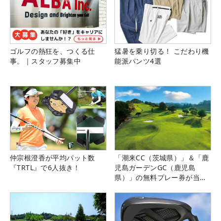
ゴルフの熱狂を、つくる仕
猛暑を乗り切る！ こだわり機
事。｜スタッフ募集中
能派パンツ4選
仲宗根澄香が平均パット数
「潮来CC（茨城県）」＆「鹿
『TRTL』で6人抜き！
児島ガーデンGC（鹿児島
県）」の無料プレー券が当た
る！！