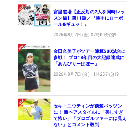
宮里道場【正反対の2人を同時レッ
スン編】第11話／『勝手にローボ
ール&ギュッ！』
2026年8月7日 (金) 07時00分
9
金田久美子がツアー通算500試合に
参戦！ プロ18年目の大記録達成に
「あんびりーばぼー」
2026年8月7日 (金) 11時25分
19
セキ・ユウティンが前髪パッツン
に！ 新ヘアスタイルに「美しすぎ
て怖い」「プロゴルファーには見え
ない」とコメント殺到