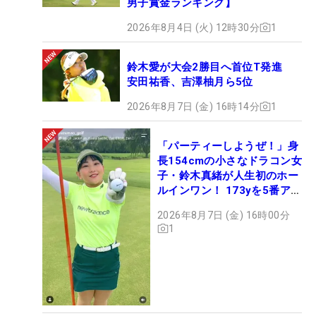
男子賞金ランキング】
2026年8月4日 (火) 12時30分
1
鈴木愛が大会2勝目へ首位T発進
安田祐香、吉澤柚月ら5位
2026年8月7日 (金) 16時14分
1
「パーティーしようぜ！」身
長154cmの小さなドラコン女
子・鈴木真緒が人生初のホー
ルインワン！ 173yを5番アイ
アンで会心のショット
2026年8月7日 (金) 16時00分
1