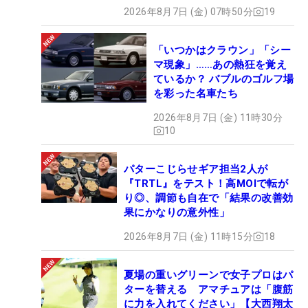
2026年8月7日 (金) 07時50分
19
「いつかはクラウン」「シー
マ現象」……あの熱狂を覚え
ているか？ バブルのゴルフ場
を彩った名車たち
2026年8月7日 (金) 11時30分
10
パターこじらせギア担当2人が
『TRTL』をテスト！高MOIで転が
り◎、調節も自在で「結果の改善効
果にかなりの意外性」
2026年8月7日 (金) 11時15分
18
夏場の重いグリーンで女子プロはパ
ターを替える アマチュアは「腹筋
に力を入れてください」【大西翔太