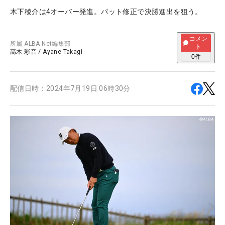
木下稜介は4オーバー発進。パット修正で決勝進出を狙う。
コメン
所属
ALBA Net編集部
ト
高木 彩音
/
Ayane Takagi
0
件
配信日時：
2024年7月19日 06時30分