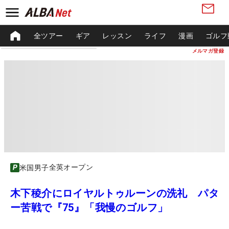
全ツアー
ギア
レッスン
ライフ
漫画
ゴルフ
メルマガ登録
全英オープン
米国男子
木下稜介にロイヤルトゥルーンの洗礼 パタ
ー苦戦で『75』「我慢のゴルフ」