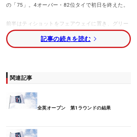
の「75」。4オーバー・82位タイで初日を終えた。
前半はティショットをフェアウェイに置き、グリー
ンを捉えることもできていた。だが、後半は風と気
記事の続きを読む
温の影響でガマン続きのゴルフとなった。「スター
トだけは良かったんですけど、そこからはなかなか
我慢のゴルフだった。外してはいけないほうに外す
ことが多かった」とロイヤルトゥルーンの名物でも
あるポットバンカーや深いラフに外すシーンが目立
関連記事
った。
ショットの調子は悪くない。「この風のなか、うま
く対応できたと思う」と難コンディションのなかと
全英オープン 第1ラウンドの結果
しては、手ごたえは悪くない。課題となったのはパ
ッティングだった。「ファーストパットのタッチも
合っていなかったですし、微妙なパーパットも決め