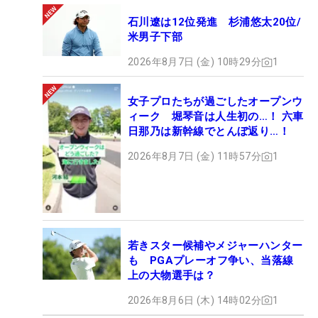
石川遼は12位発進 杉浦悠太20位/
米男子下部
2026年8月7日 (金) 10時29分
1
女子プロたちが過ごしたオープンウ
ィーク 堀琴音は人生初の…！ 六車
日那乃は新幹線でとんぼ返り…！
2026年8月7日 (金) 11時57分
1
若きスター候補やメジャーハンター
も PGAプレーオフ争い、当落線
上の大物選手は？
2026年8月6日 (木) 14時02分
1