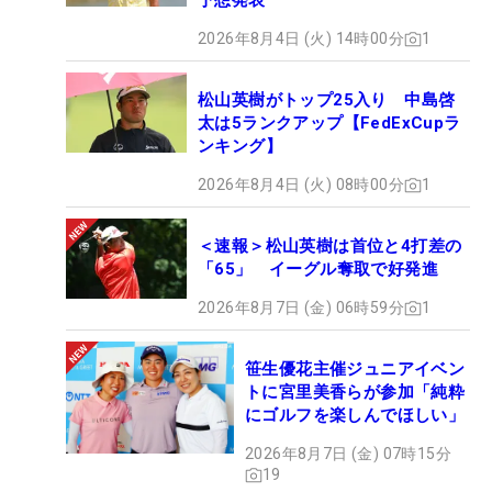
予想発表
2026年8月4日 (火) 14時00分
1
松山英樹がトップ25入り 中島啓
太は5ランクアップ【FedExCupラ
ンキング】
2026年8月4日 (火) 08時00分
1
＜速報＞松山英樹は首位と4打差の
「65」 イーグル奪取で好発進
2026年8月7日 (金) 06時59分
1
笹生優花主催ジュニアイベン
トに宮里美香らが参加「純粋
にゴルフを楽しんでほしい」
2026年8月7日 (金) 07時15分
19