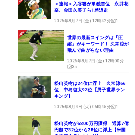
＜速報＞入谷響が単独首位 永井花
奈、金田久美子ら1差追走
2026年8月7日 (金) 12時42分
1
世界の最新スイングは「圧
縮」がキーワード！ 久常涼が
飛んで曲がらない理由
2026年8月7日 (金) 12時00分
35
松山英樹は24位に浮上 久常涼66
位、中島啓太93位【男子世界ラン
キング】
2026年8月4日 (火) 06時45分
1
松山英樹が5800万円獲得 通算7億
円超で32位から28位に浮上【米国