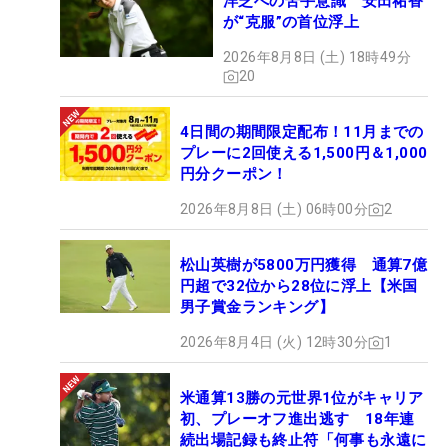
洋芝への苦手意識 安田祐香
が“克服”の首位浮上
2026年8月8日 (土) 18時49分
20
4日間の期間限定配布！11月までの
プレーに2回使える1,500円＆1,000
円分クーポン！
2026年8月8日 (土) 06時00分
2
松山英樹が5800万円獲得 通算7億
円超で32位から28位に浮上【米国
男子賞金ランキング】
2026年8月4日 (火) 12時30分
1
米通算13勝の元世界1位がキャリア
初、プレーオフ進出逃す 18年連
続出場記録も終止符「何事も永遠に