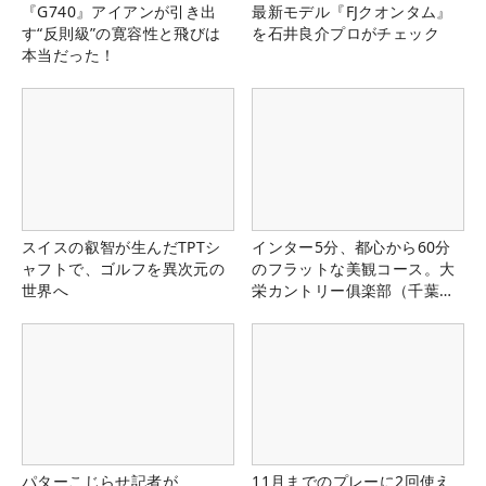
『G740』アイアンが引き出
最新モデル『FJクオンタム』
す“反則級”の寛容性と飛びは
を石井良介プロがチェック
本当だった！
スイスの叡智が生んだTPTシ
インター5分、都心から60分
ャフトで、ゴルフを異次元の
のフラットな美観コース。大
世界へ
栄カントリー俱楽部（千葉
県）
パターこじらせ記者が
11月までのプレーに2回使え