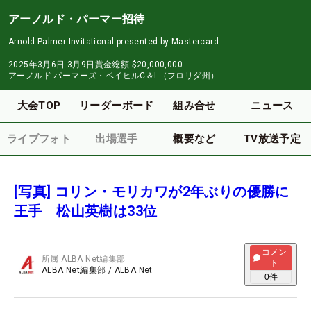
アーノルド・パーマー招待
Arnold Palmer Invitational presented by Mastercard
2025年3月6日-3月9日
賞金総額
$20,000,000
アーノルド パーマーズ・ベイヒルC＆L（フロリダ州）
大会TOP
リーダーボード
組み合せ
ニュース
ライブフォト
出場選手
概要など
TV放送予定
[写真] コリン・モリカワが2年ぶりの優勝に
王手 松山英樹は33位
コメン
所属
ALBA Net編集部
ト
ALBA Net編集部
/
ALBA Net
0
件