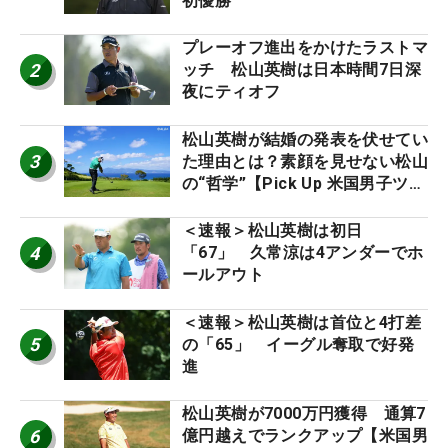
初優勝
プレーオフ進出をかけたラストマ
2
ッチ 松山英樹は日本時間7日深
夜にティオフ
松山英樹が結婚の発表を伏せてい
3
た理由とは？素顔を見せない松山
の“哲学”【Pick Up 米国男子ツア
ー十大ニュース】
＜速報＞松山英樹は初日
4
「67」 久常涼は4アンダーでホ
ールアウト
＜速報＞松山英樹は首位と4打差
5
の「65」 イーグル奪取で好発
進
松山英樹が7000万円獲得 通算7
6
億円越えでランクアップ【米国男