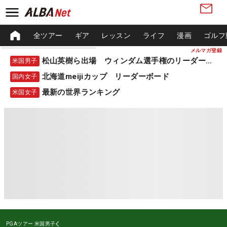
全ツアー
ギア
レッスン
ライフ
漫画
ゴルフ
メルマガ登録
松山英樹ら出場 ウィンダム選手権のリーダーボード
米国男子
北海道meijiカップ リーダーボード
国内女子
最新の世界ランキング
米国女子
PGAツアー
米国男子