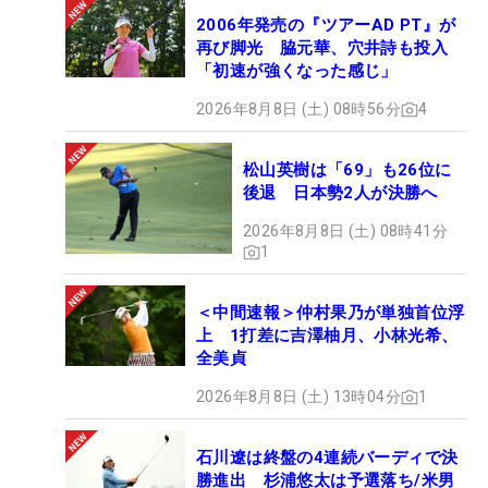
2006年発売の『ツアーAD PT』が
再び脚光 脇元華、穴井詩も投入
「初速が強くなった感じ」
2026年8月8日 (土) 08時56分
4
松山英樹は「69」も26位に
後退 日本勢2人が決勝へ
2026年8月8日 (土) 08時41分
1
＜中間速報＞仲村果乃が単独首位浮
上 1打差に吉澤柚月、小林光希、
全美貞
2026年8月8日 (土) 13時04分
1
石川遼は終盤の4連続バーディで決
勝進出 杉浦悠太は予選落ち/米男