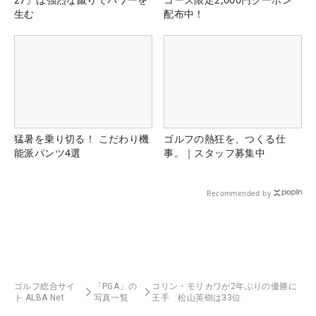
生む
配布中！
猛暑を乗り切る！ こだわり機
ゴルフの熱狂を、つくる仕
能派パンツ4選
事。｜スタッフ募集中
Recommended by
ゴルフ総合サイ
「PGA」の
コリン・モリカワが2年ぶりの優勝に
ト ALBA Net
写真一覧
王手 松山英樹は33位