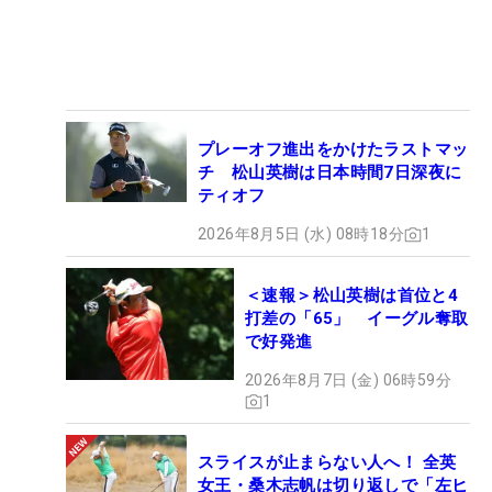
プレーオフ進出をかけたラストマッ
チ 松山英樹は日本時間7日深夜に
ティオフ
2026年8月5日 (水) 08時18分
1
＜速報＞松山英樹は首位と4
打差の「65」 イーグル奪取
で好発進
2026年8月7日 (金) 06時59分
1
スライスが止まらない人へ！ 全英
女王・桑木志帆は切り返しで「左ヒ