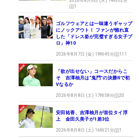
2026年8月6日 (木) 14時02分
1
ゴルフウェアとは一味違うギャップ
にノックアウト！ ファンが惚れ直
した「ドレス姿が完璧すぎる女子プ
ロ」神10
2026年8月7日 (金) 19時45分
111
「欲が出せない」コースだからこ
そ 吉澤柚月は“鬼門”の決勝Rで初
Vなるか
2026年8月8日 (土) 17時58分
20
安田祐香、吉澤柚月が首位タイ浮
上 金田久美子が1差3位
2026年8月8日 (土) 16時21分
1