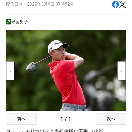
配信日時：
2025年3月9日 07時52分
米国男子
1
/
1
前へ
次へ
コリン・モリカワが今季初優勝に王手 （撮影：