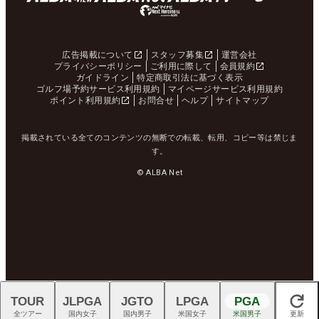
広告掲載について
スタッフ募集
運営会社
プライバシーポリシー
ご利用に際して
会員規約
ガイドライン
特定商取引法に基づく表示
ゴルフ場予約サービス利用規約
マイページサービス利用規約
ポイント利用規約
お問合せ
ヘルプ
サイトマップ
掲載されている全てのコンテンツの無断での転載、転用、コピー等は禁じま
す。
© ALBA Net
TOUR
JLPGA
JGTO
LPGA
PGA
閉じる
全ツアー
国内女子
国内男子
米国女子
米国男子
更新