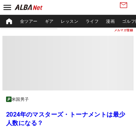
全ツアー
ギア
レッスン
ライフ
漫画
ゴルフ
メルマガ登録
米国男子
2024年のマスターズ・トーナメントは最少
人数になる？