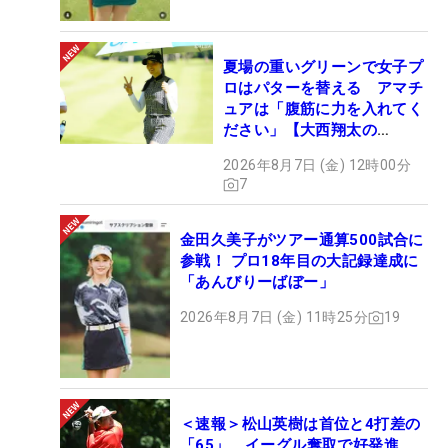
夏場の重いグリーンで女子プ
ロはパターを替える アマチ
ュアは「腹筋に力を入れてく
ださい」【大西翔太の
HOTSHOT】
2026年8月7日 (金) 12時00分
7
金田久美子がツアー通算500試合に
参戦！ プロ18年目の大記録達成に
「あんびりーばぼー」
2026年8月7日 (金) 11時25分
19
＜速報＞松山英樹は首位と4打差の
「65」 イーグル奪取で好発進