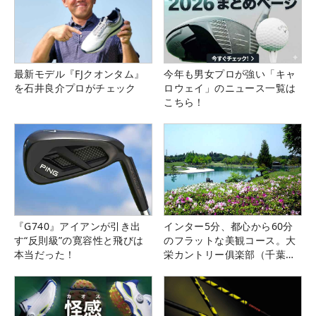
最新モデル『FJクオンタム』
今年も男女プロが強い「キャ
を石井良介プロがチェック
ロウェイ」のニュース一覧は
こちら！
『G740』アイアンが引き出
インター5分、都心から60分
す“反則級”の寛容性と飛びは
のフラットな美観コース。大
本当だった！
栄カントリー俱楽部（千葉
県）