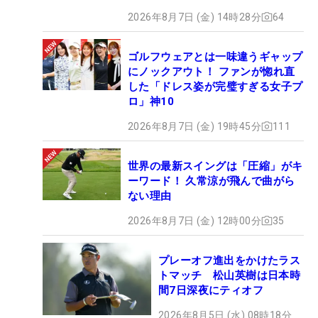
2026年8月7日 (金) 14時28分
64
ゴルフウェアとは一味違うギャップ
にノックアウト！ ファンが惚れ直
した「ドレス姿が完璧すぎる女子プ
ロ」神10
2026年8月7日 (金) 19時45分
111
世界の最新スイングは「圧縮」がキ
ーワード！ 久常涼が飛んで曲がら
ない理由
2026年8月7日 (金) 12時00分
35
プレーオフ進出をかけたラス
トマッチ 松山英樹は日本時
間7日深夜にティオフ
2026年8月5日 (水) 08時18分