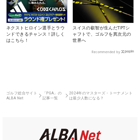
ネクストヒロイン選手とラウ
スイスの叡智が生んだTPTシ
ンドできるチャンス！詳しく
ャフトで、ゴルフを異次元の
はこちら！
世界へ
Recommended by
ゴルフ総合サイト
「PGA」の
2024年のマスターズ・トーナメント
ALBA Net
記事一覧
は最少人数になる？