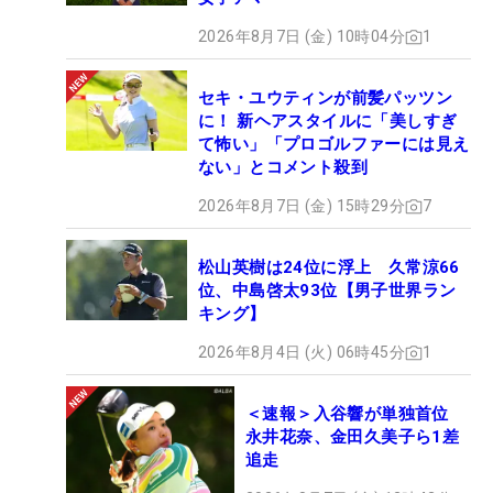
2026年8月7日 (金) 10時04分
1
セキ・ユウティンが前髪パッツン
に！ 新ヘアスタイルに「美しすぎ
て怖い」「プロゴルファーには見え
ない」とコメント殺到
2026年8月7日 (金) 15時29分
7
松山英樹は24位に浮上 久常涼66
位、中島啓太93位【男子世界ラン
キング】
2026年8月4日 (火) 06時45分
1
＜速報＞入谷響が単独首位
永井花奈、金田久美子ら1差
追走