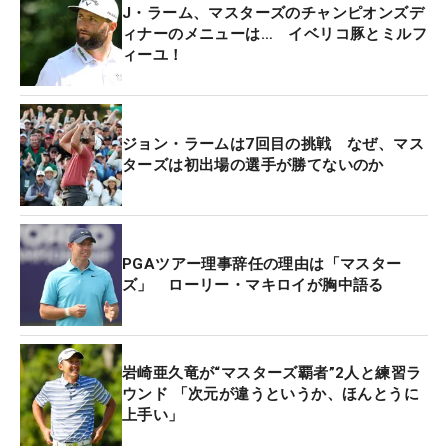
J・ラーム、マスターズのチャンピオンズデ
ィナーのメニューは… イベリコ豚とミルフ
1966年に103選手が参戦して以来、「われわれは出
ィーユ！
場選手を100人以下にしたい」というのがマスター
ズ委員会であるオーガスタ・ナショナルGCの意向。
「全米オープン」、「全英オープン」がフルフィー
ジョン・ラームは7回目の挑戦 なぜ、マス
ルドの156名で戦われるのに対し、四大メジャー大
ターズは初出場の選手が勝てないのか
会でも突出して少ない出場選手で戦われるマスター
ズ・トーナメント。今年の出場人数は88人だった。
ランキングに大きな変動がなければ来季のマスター
ズは最少出場選手となるかもしれない。
（文・武川
PGAツアー理事辞任の理由は「マスター
ズ」 ローリー・マキロイが胸中語る
玲子=米国在住）
岩崎亜久竜が“マスターズ覇者”2人と練習ラ
ウンド 「次元が違うというか、ほんとうに
上手い」