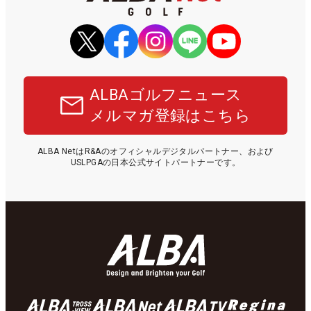
ALBAゴルフニュース
メルマガ登録はこちら
ALBA NetはR&Aのオフィシャルデジタルパートナー、および
USLPGAの日本公式サイトパートナーです。