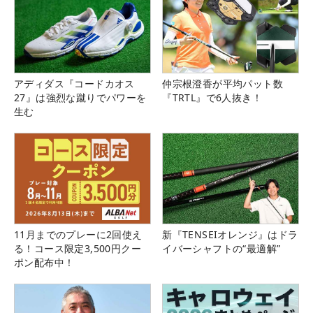
アディダス『コードカオス
仲宗根澄香が平均パット数
27』は強烈な蹴りでパワーを
『TRTL』で6人抜き！
生む
11月までのプレーに2回使え
新『TENSEIオレンジ』はドラ
る！コース限定3,500円クー
イバーシャフトの“最適解”
ポン配布中！