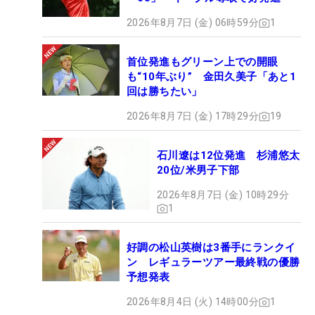
2026年8月7日 (金) 06時59分
1
首位発進もグリーン上での開眼
も“10年ぶり” 金田久美子「あと1
回は勝ちたい」
2026年8月7日 (金) 17時29分
19
石川遼は12位発進 杉浦悠太
20位/米男子下部
2026年8月7日 (金) 10時29分
1
好調の松山英樹は3番手にランクイ
ン レギュラーツアー最終戦の優勝
予想発表
2026年8月4日 (火) 14時00分
1