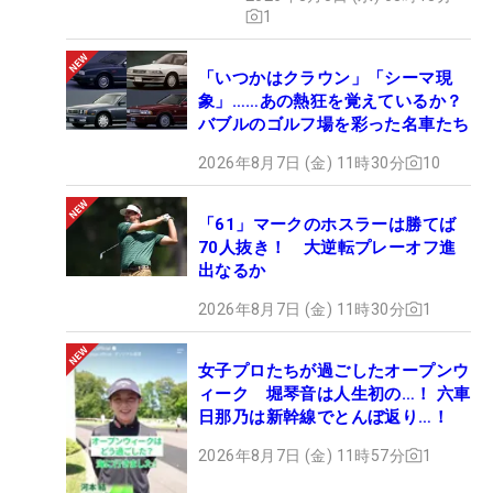
1
「いつかはクラウン」「シーマ現
象」……あの熱狂を覚えているか？
バブルのゴルフ場を彩った名車たち
2026年8月7日 (金) 11時30分
10
「61」マークのホスラーは勝てば
70人抜き！ 大逆転プレーオフ進
出なるか
2026年8月7日 (金) 11時30分
1
女子プロたちが過ごしたオープンウ
ィーク 堀琴音は人生初の…！ 六車
日那乃は新幹線でとんぼ返り…！
2026年8月7日 (金) 11時57分
1