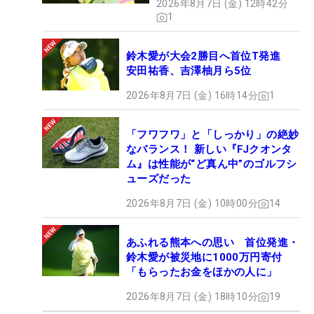
2026年8月7日 (金) 12時42分
1
鈴木愛が大会2勝目へ首位T発進
安田祐香、吉澤柚月ら5位
2026年8月7日 (金) 16時14分
1
「フワフワ」と「しっかり」の絶妙
なバランス！ 新しい『FJクオンタ
ム』は性能が“ど真ん中”のゴルフシ
ューズだった
2026年8月7日 (金) 10時00分
14
あふれる熊本への思い 首位発進・
鈴木愛が被災地に1000万円寄付
「もらったお金をほかの人に」
2026年8月7日 (金) 18時10分
19