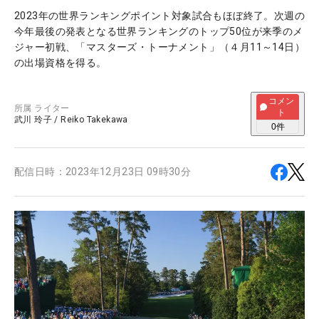
2023年の世界ランキングポイント対象試合もほぼ終了。次週の
今年最後の発表となる世界ランキングのトップ50位が来季のメ
ジャー初戦、「マスターズ・トーナメント」（４月11～14日）
の出場資格を得る。
コメン
所属
ライター
ト
武川 玲子
/
Reiko Takekawa
0
件
配信日時：
2023年12月23日 09時30分