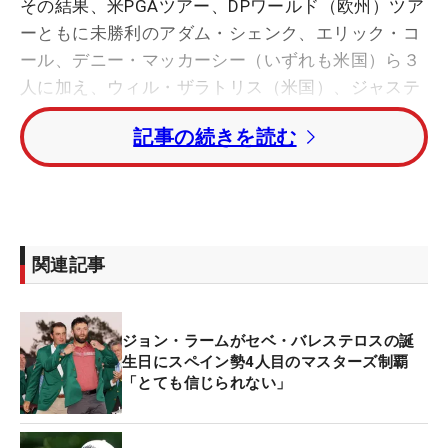
その結果、米PGAツアー、DPワールド（欧州）ツア
ーともに未勝利のアダム・シェンク、エリック・コ
ール、デニー・マッカーシー（いずれも米国）ら３
人に加え、ウィル・ザラトリス（米国）、ジャステ
ィン・ローズ（イングランド）、アドリアン・メロ
記事の続きを読む
ンク（ポーランド）、ニコライ・ホイガード（デン
マーク）ら11名、また、ルーク・リスト（米国）、
ルードヴィッヒ・アベルグ（スウェーデン）ら4人
がPGAツアー勝利で出場権を獲得した。
関連記事
現状で招待状を受け取るのは歴代覇者の松山英樹を
含む77名。今後出場選手に加わるのは来年1月に開
催される「ラテンアメリカ・アマチュア選手権」の
ジョン・ラームがセベ・バレステロスの誕
勝者、また1月以降マスターズ前週までのPGAツア
生日にスペイン勢4人目のマスターズ制覇
ー14試合の勝者で出場権を持たない選手、そしてマ
「とても信じられない」
スターズ直前の4月7日付けで発表される世界ランキ
ング50位内が加わることになる。