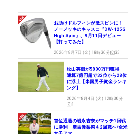
お助けドルフィンが激スピンに！
ノーメッキのキャスコ『DW-125G
High Spin』、9月11日デビュー
【打ってみた】
2026年8月7日 (金) 18時36分
33
松山英樹が5800万円獲得
通算7億円超で32位から28位
に浮上【米国男子賞金ランキ
ング】
2026年8月4日 (火) 12時30分
1
首位通過の岩永杏奈がマッチ1回戦
に勝利 廣吉優梨菜も2回戦へ/全米
女子アマ