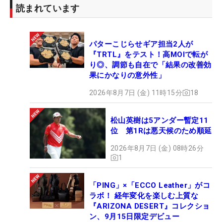
読まれています
パターこじらせギア担当2人が
『TRTL』をテスト！高MOIで転が
り◎、調節も自在で「結果の改善効
果にかなりの意外性」
2026年8月7日 (金) 11時15分
18
松山英樹は5アンダー暫定11
位 第1Rは悪天候のため順延
2026年8月7日 (金) 08時26分
1
「PING」×「ECCO Leather」がコ
ラボ！ 経年変化を楽しむ上質な
『ARIZONA DESERT』コレクショ
ン、9月15日限定デビュー