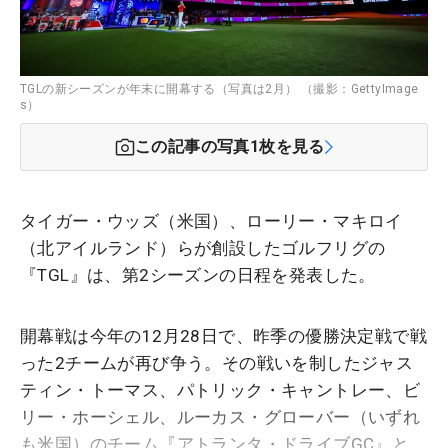
TGLの新シーズンが年末に開幕する（写真は2月） （撮影：GettyImage
s）
この記事の写真
1
枚を見る
タイガー・ウッズ（米国）、ローリー・マキロイ
（北アイルランド）らが創設したゴルフリグの
『TGL』は、第2シーズンの日程を発表した。
開幕戦は今年の12月28日で、昨季の優勝決定戦で戦
った2チームが再び争う。その戦いを制したジャス
ティン・トーマス、パトリック・キャントレー、ビ
リー・ホーシェル、ルーカス・グローバー（いずれ
も米国）のチーム『アトランタ・ドライブGC』と、