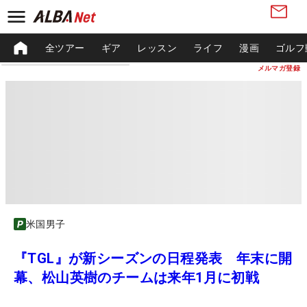
全ツアー
ギア
レッスン
ライフ
漫画
ゴルフ
メルマガ登録
米国男子
『TGL』が新シーズンの日程発表 年末に開
幕、松山英樹のチームは来年1月に初戦