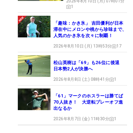
2026年8月10日 (月) 07時01分
1
「趣味：かき氷」 吉田優利が日本
滞在中にメロンや桃から珍味まで、
人気のかき氷を次々に制覇！
2026年8月10日 (月) 13時53分
17
松山英樹は「69」も26位に後退
日本勢2人が決勝へ
2026年8月8日 (土) 08時41分
1
「61」マークのホスラーは勝てば
70人抜き！ 大逆転プレーオフ進
出なるか
2026年8月7日 (金) 11時30分
1