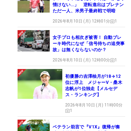
情けない…」 逆転進出はブレナン
ただ一人、米男子最終戦で明暗
2026年8月10日 (月) 12時01分
1
女子プロも相次ぎ被害！ 自動ブレ
ーキ時代になぜ「信号待ちの追突事
故」は無くならないのか？
2026年8月10日 (月) 12時00分
1
初優勝の吉澤柚月が18→12
位に浮上 メジャーV・桑木
志帆が1位独走【メルセデ
ス・ランキング】
2026年8月10日 (月) 11時00分
1
ベテラン助言で『V1X』復帰が奏