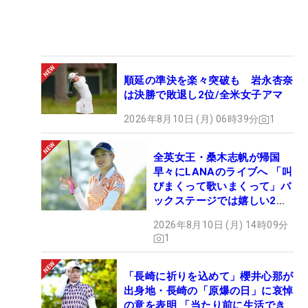
順延の準決を楽々突破も 岩永杏奈
は決勝で敗退し2位/全米女子アマ
2026年8月10日 (月) 06時39分
1
全英女王・桑木志帆が帰国
早々にLANAのライブへ 「叫
びまくって歌いまくって」バ
ックステージでは嬉しい2シ
ョットも！
2026年8月10日 (月) 14時09分
1
「長崎に祈りを込めて」櫻井心那が
出身地・長崎の「原爆の日」に哀悼
の意を表明 「当たり前に生活でき