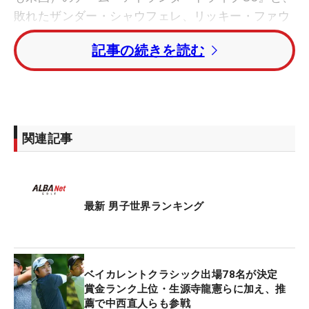
敗れたザンダー・シャウフェレ、リッキー・ファウ
ラー、キャメロン・ヤング（いずれも米国）、マシ
記事の続きを読む
ュー・フィッツパトリック（イングランド）のチー
ム『ニューヨークGC』がフロリダ州のソーファイセ
ンターで対戦する。
第2戦は、来年の1月3日開催となり、松山英樹、マ
関連記事
キロイ、キーガン・ブラッドリー（米国）、アダ
ム・スコット（オーストリア）がチームを組む『ボ
ストン・コモンG』が、トミー・フリートウッド、
ジャスティン・ローズ（ともにイングランド）らの
最新 男子世界ランキング
『ロサンゼルス・GC』と対戦する。
タイガーが率いる『ジュピター・リンクスGC』は第
ベイカレントクラシック出場78名が決定
4戦となる1月14日に初登場する。そこでは、ニュー
賞金ランク上位・生源寺龍憲らに加え、推
ヨークGCと戦うスケジュールになっている。
薦で中⻄直⼈らも参戦