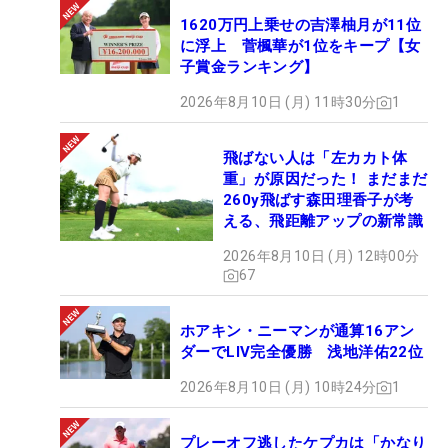
第11戦：2月25日（ニューヨークGC VS
ザ・ベイ
1620万円上乗せの吉澤柚月が11位
GC
）
に浮上 菅楓華が1位をキープ【女
第12戦：2月25日（ボストン・コモンG VS ニュー
子賞金ランキング】
ヨークGC）
2026年8月10日 (月) 11時30分
1
第13戦：3月2日（ジュピター・リンクスGC VS ボ
ストン・コモンG）
飛ばない人は「左カカト体
第14戦：3月3日（ロサンゼルス・GC VS ニューヨ
重」が原因だった！ まだまだ
ークGC）
260y飛ばす森田理香子が考
第15戦：3月4日（
ザ・ベイGC VS
ジュピター・リ
える、飛距離アップの新常識
ンクスGC）
2026年8月10日 (月) 12時00分
67
ホアキン・ニーマンが通算16アン
ダーでLIV完全優勝 浅地洋佑22位
2026年8月10日 (月) 10時24分
1
プレーオフ逃したケプカは「かなり