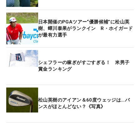
PGAツアーがフロリダ戦に入る2月末からTGLのスケ
ジュールも多忙となり、タイガーのジュピター・リ
日本開催のPGAツアー“優勝候補”に松山英
ンクスGCと、マキロイ、松山らのボストン・コモン
樹、蟬川泰果がランクイン R・ホイガード
が最有力選手
Gは、3月2日に対戦となる。
全15試合となるレギュラーシーズンでトップ4に入
ったチームがプレーオフに進出。セミファイナルは
シェフラーの稼ぎがすごすぎる！ 米男子
賞金ランキング
3月17日、ファイナルスシリーズは3月23日から2日
間の日程で開催される。
（文・武川玲子=米国在
住）
松山英樹のアイアン＆60度ウェッジは…バ
【TGL第2シーズン・スケジュール一覧】
ンスがほとんどない？《写真》
第1戦：12月29日（ニューヨークGC VS アトラン
タ・ドライブGC）
第2戦：1月3日（ボストン・コモンG VS ロサンゼル
ス・GC）