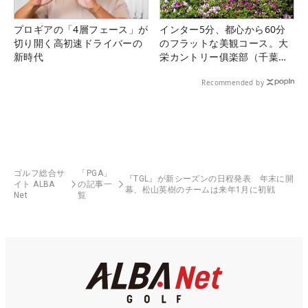
プロギアの「4層フェース」が
インター5分、都心から60分
切り開く高初速ドライバーの
のフラットな美観コース。大
新時代
栄カントリー俱楽部（千葉
県）
Recommended by
ゴルフ総合サ
「PGA」
『TGL』が新シーズンの日程発表 年末に開
イト ALBA
の記事一
幕、松山英樹のチームは来年1月に初戦
Net
覧