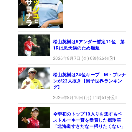
松山英樹は5アンダー暫定11位 第
1Rは悪天候のため順延
2026年8月7日 (金) 08時26分
1
松山英樹は24位キープ M・ブレナ
ンが23人抜き【男子世界ランキン
グ】
2026年8月10日 (月) 11時51分
1
今季初のトップ10入りを逃すもベ
ストルーキー賞を受賞した都玲華
「北海道すきだなー帰りたくない」