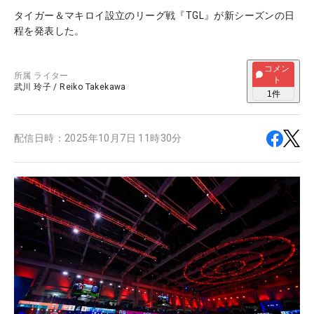
タイガー＆マキロイ設立のリーグ戦『TGL』が新シーズンの日
程を発表した。
コメン
所属
ライター
ト
武川 玲子
/
Reiko Takekawa
1
件
配信日時：
2025年10月7日 11時30分