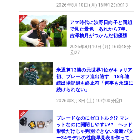
2026年8月10日 (月) 16時12分
13
アマ時代に渋野日向子と同組
で見た景色 あれから7年、
吉澤柚月がつかんだ初優勝
2026年8月10日 (月) 16時48分
27
米通算13勝の元世界1位がキャリア
初、プレーオフ進出逃す 18年連
続出場記録も終止符「何事も永遠に
続けられない」
2026年8月8日 (土) 10時00分
1
ブレードなのにゼロトルク!? マレ
ットなのに開閉しやすい!? ヘッド
形状だけじゃ判別できない最新パタ
ー34モデルの性能早見表を作って