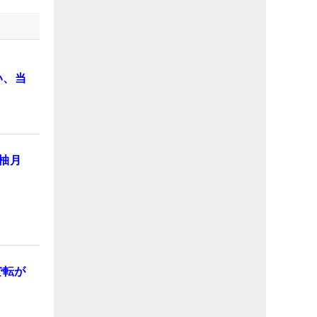
い、当
柚月
で転が