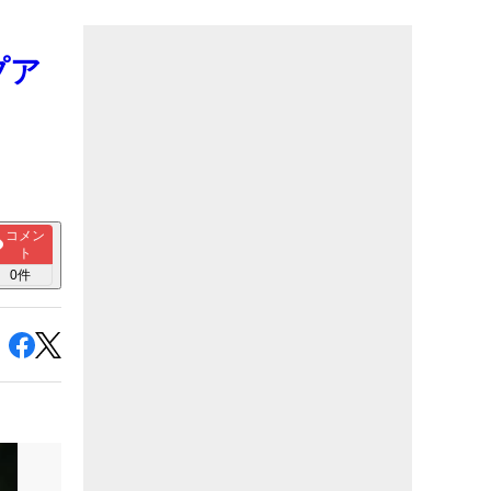
プア
コメン
ト
0
件