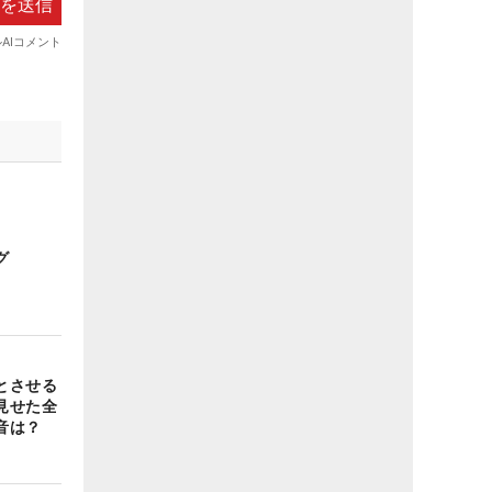
グ
とさせる
見せた全
音は？