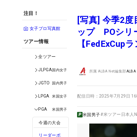
注目！
[写真] 今季
女子プロ写真館
ップ POシリ
ツアー情報
【FedExCu
全ツアー
JLPGA
国内女子
所属
ALBA Net編集部
ALBA
JGTO
国内男子
LPGA
配信日時：
2025年7月29日 1
米国女子
PGA
米国男子
#
米ツアー日本人N
米国男子
今週の大会
リーダーボ