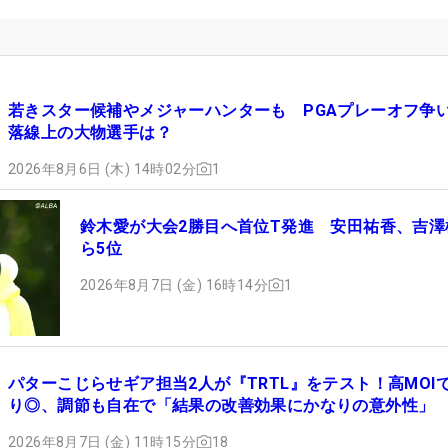
若きスター候補やメジャーハンターも PGAプレーオフ争
落線上の大物選手は？
2026年8月6日 (木) 14時02分
1
鈴木愛が大会2勝目へ首位T発進 安田祐香、吉澤
ら5位
2026年8月7日 (金) 16時14分
1
パターこじらせギア担当2人が『TRTL』をテスト！高MOI
り◎、調節も自在で「結果の改善効果にかなりの意外性」
2026年8月7日 (金) 11時15分
18