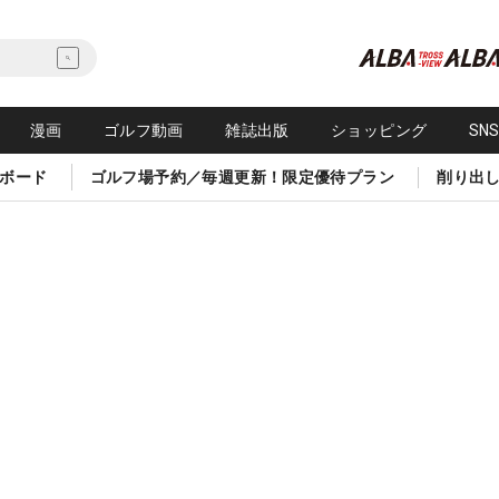
漫画
ゴルフ動画
雑誌出版
ショッピング
SN
ボード
ゴルフ場予約／毎週更新！限定優待プラン
削り出