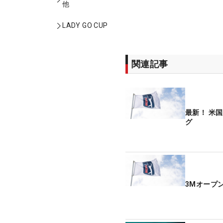
他
LADY GO CUP
関連記事
最新！ 米
グ
3Mオープ