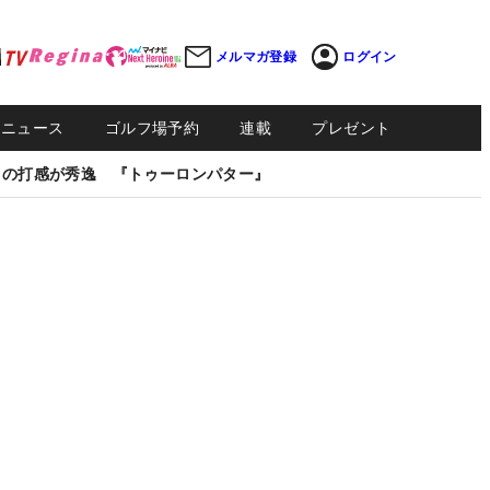
メルマガ登録
ログイン
Sニュース
ゴルフ場予約
連載
プレゼント
しの打感が秀逸 『トゥーロンパター』