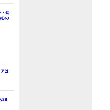
子・鈴
会心の
ュアは
28