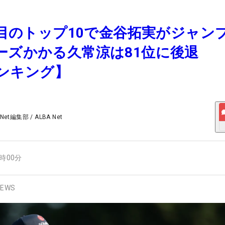
2度目のトップ10で金谷拓実がジャン
ーズかかる久常涼は81位に後退
pランキング】
 Net編集部
/
ALBA Net
6時00分
EWS