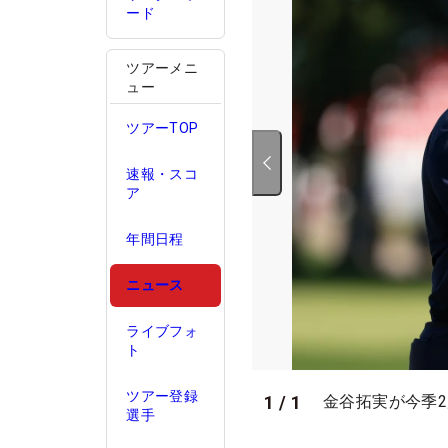
ード
ツアーメニ
ュー
ツアーTOP
速報・スコ
ア
年間日程
ニュース
ライブフォ
ト
ツアー登録
1
/
1
金谷拓実が今季2度
選手