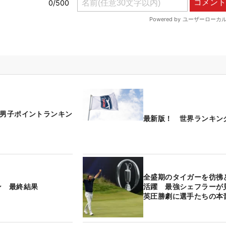
国男子ポイントランキン
最新版！ 世界ランキン
全盛期のタイガーを彷彿
ン 最終結果
活躍 最強シェフラーが
英圧勝劇に選手たちの本