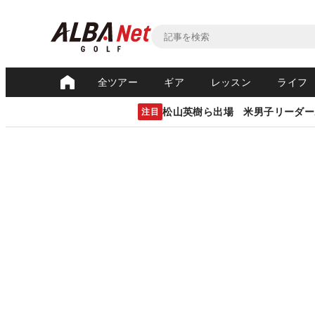
全ツアー
ギア
レッスン
ライフ
松山英樹ら出場 米男子リーダー
注目