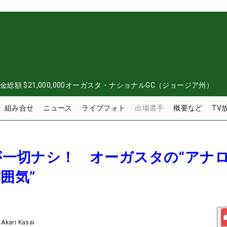
金総額
$21,000,000
オーガスタ・ナショナルGC（ジョージア州）
組み合せ
ニュース
ライブフォト
出場選手
概要など
TV
トが一切ナシ！ オーガスタの“アナ
囲気”
/
Akari Kasai