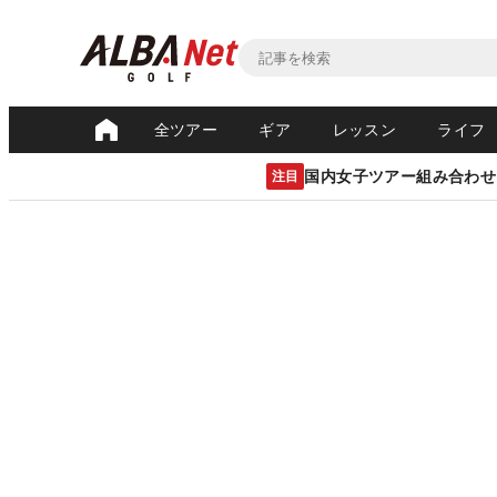
全ツアー
ギア
レッスン
ライフ
国内女子ツアー組み合わせ
注目