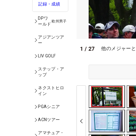
記録・成績
DPワ
欧州男子
ールド
アジアンツア
ー
1
/
27
他のメジャーと
LIV GOLF
ステップ・ア
ップ
ネクストヒロ
イン
PGAシニア
ACNツアー
アマチュア・