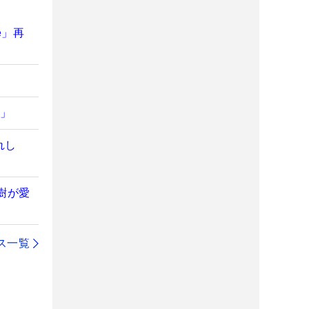
e」再
か」
れし
英樹が愛
ス一覧