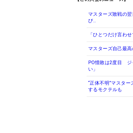
マスターズ敗戦の翌日、
び…
「ひとつだけ言わせ
マスターズ自己最高
PO惜敗は2度目 
い」
“正体不明”マスター
するモクテルも