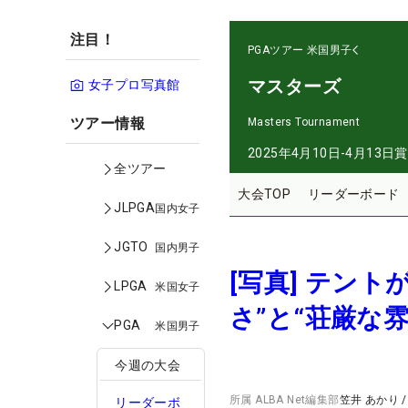
注目！
PGAツアー
米国男子
マスターズ
女子プロ写真館
ツアー情報
Masters Tournament
2025年4月10日-4月13日
賞
全ツアー
大会TOP
リーダーボード
JLPGA
国内女子
JGTO
国内男子
[写真] テン
LPGA
米国女子
さ”と“荘厳な雰
PGA
米国男子
今週の大会
所属
ALBA Net編集部
笠井 あかり
リーダーボ