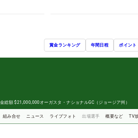
賞金ランキング
年間日程
ポイント
金総額
$21,000,000
オーガスタ・ナショナルGC（ジョージア州）
組み合せ
ニュース
ライブフォト
出場選手
概要など
TV