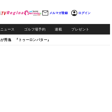
メルマガ登録
ログイン
Sニュース
ゴルフ場予約
連載
プレゼント
感が秀逸 『トゥーロンパター』