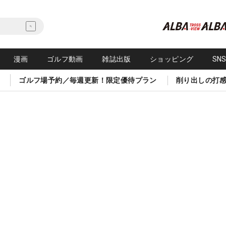
漫画
ゴルフ動画
雑誌出版
ショッピング
SN
ゴルフ場予約／毎週更新！限定優待プラン
削り出しの打