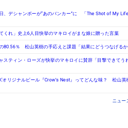
デシャンボーが“あのバンカー”に 「The Shot of My Lif
てくれ」史上6人目快挙のマキロイがまな娘に贈った言葉
の80.56％ 松山英樹の手応えと課題「結果にどうつなげる
ジャスティン・ローズが快挙のマキロイに賛辞「目撃できてう
ズオリジナルビール『Crow's Nest』ってどんな味？ 松山
ニュー