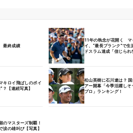
11年の執念が花開く マ
 最終成績
イ、“最長ブランク”で生
ドスラム達成「信じられ
松山英樹に石川遼は？ 
マキロイ飛ばしのポイ
アー開幕「今季活躍しそ
肩”？【連続写真】
プロ」ランキング！
願のマスターズ制覇！
で涙の雄叫び【写真】