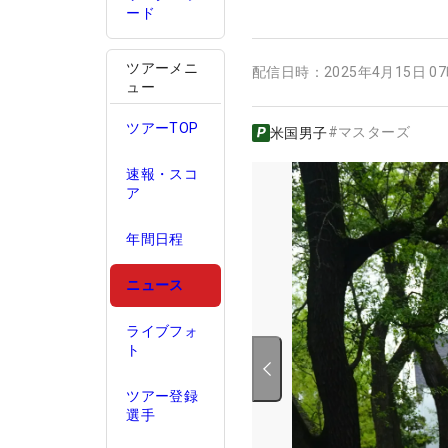
ード
ツアーメニ
配信日時：
2025年4月15日 0
ュー
ツアーTOP
#
マスターズ
米国男子
速報・スコ
ア
年間日程
ニュース
ライブフォ
ト
ツアー登録
選手