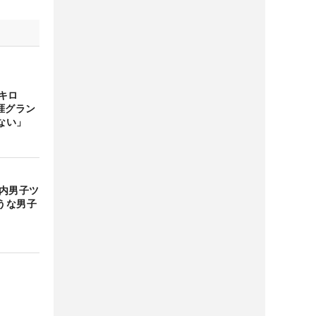
キロ
涯グラン
ない」
国内男子ツ
うな男子