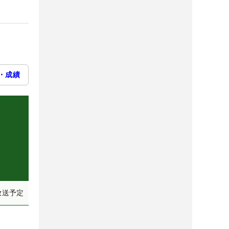
・成績
放送予定