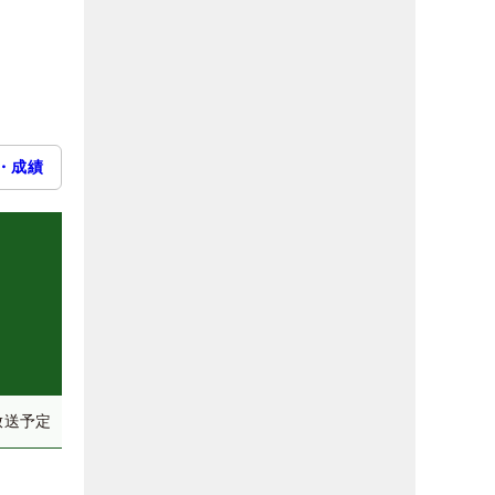
・成績
放送予定