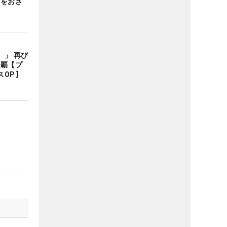
識をおさ
）」 再び
連覇【プ
スOP】