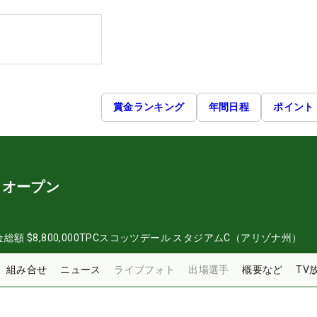
賞金ランキング
年間日程
ポイント
・オープン
金総額
$8,800,000
TPCスコッツデール スタジアムC（アリゾナ州）
組み合せ
ニュース
ライブフォト
出場選手
概要など
TV