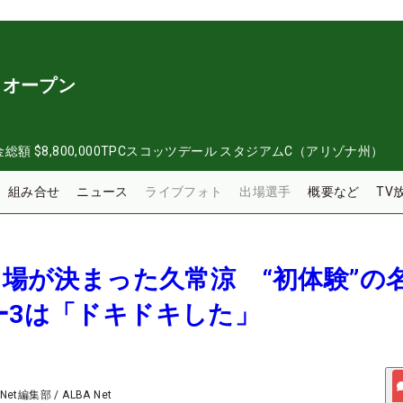
・オープン
金総額
$8,800,000
TPCスコッツデール スタジアムC（アリゾナ州）
組み合せ
ニュース
ライブフォト
出場選手
概要など
TV
ょ出場が決まった久常涼 “初体験”の
ー3は「ドキドキした」
 Net編集部
/
ALBA Net