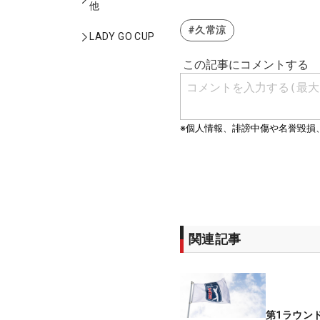
他
#久常涼
LADY GO CUP
関連記事
第1ラウン