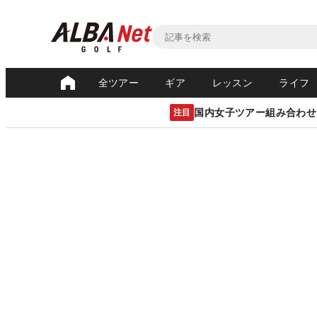
全ツアー
ギア
レッスン
ライフ
国内女子ツアー組み合わせ
注目