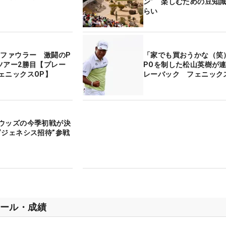
ン” 楽しむための豆知
らい
Sファウラー 激闘のP
「家でも買おうかな（笑
ツアー2勝目【プレー
POを制した松山英樹が
ェニックスOP】
レーバック フェニック
ウッズの今季初戦が決
“ジェネシス招待”参戦
ール・成績