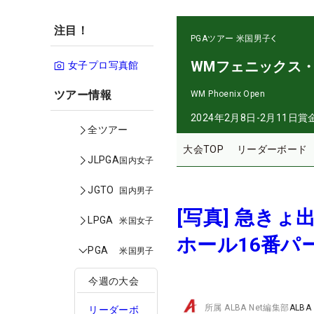
注目！
PGAツアー
米国男子
WMフェニックス
女子プロ写真館
ツアー情報
WM Phoenix Open
2024年2月8日-2月11日
賞
全ツアー
大会TOP
リーダーボード
JLPGA
国内女子
JGTO
国内男子
[写真] 急き
LPGA
米国女子
ホール16番パ
PGA
米国男子
今週の大会
所属
ALBA Net編集部
ALBA
リーダーボ