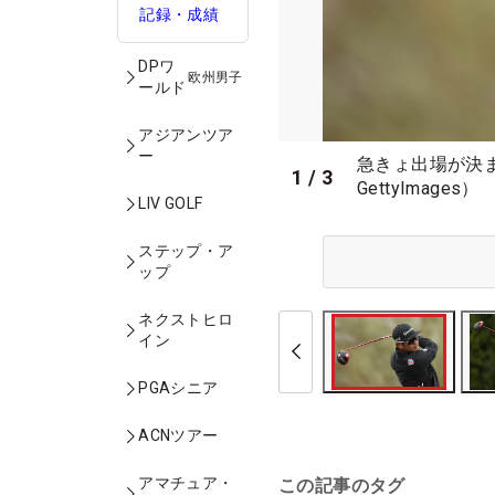
記録・成績
DPワ
欧州男子
ールド
アジアンツア
ー
急きょ出場が決ま
1
/
3
GettyImages）
LIV GOLF
ステップ・ア
ップ
ネクストヒロ
イン
PGAシニア
ACNツアー
アマチュア・
この記事のタグ