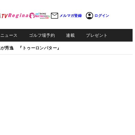
メルマガ登録
ログイン
Sニュース
ゴルフ場予約
連載
プレゼント
感が秀逸 『トゥーロンパター』