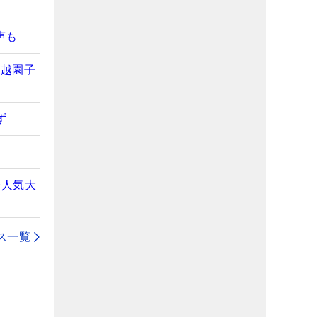
声も
舩越園子
ず
子人気大
ス一覧