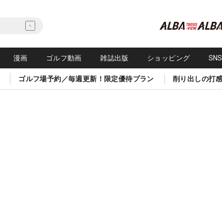
漫画
ゴルフ動画
雑誌出版
ショッピング
SN
ゴルフ場予約／毎週更新！限定優待プラン
削り出しの打