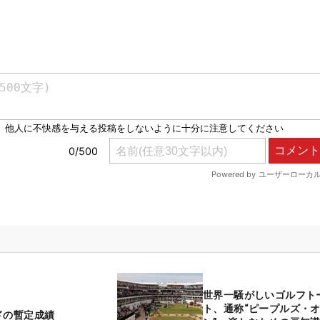
世界一騒がしいゴルフト
ト、通称“ピープルズ・
ドの暫定成績