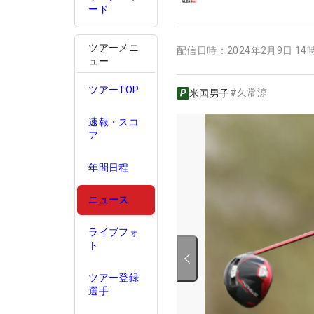
ード
ツアーメニ
配信日時：
2024年2月9日 14
ュー
ツアーTOP
#
久常涼
米国男子
速報・スコ
ア
年間日程
ニュース
ライブフォ
ト
ツアー登録
選手