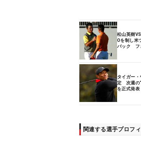
松山英樹V
Oを制し米
バック フ
タイガー・
定 次週の
を正式発表
関連する選手プロフィ