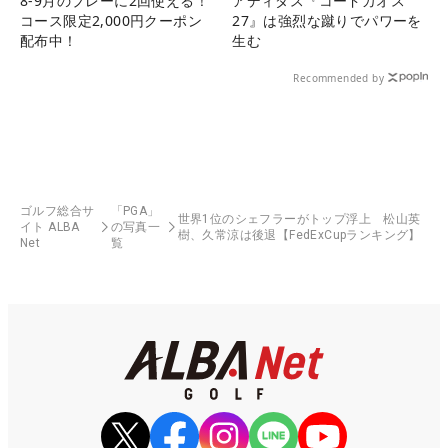
8-9月のプレーに2回使える！
アディダス『コードカオス
コース限定2,000円クーポン
27』は強烈な蹴りでパワーを
配布中！
生む
Recommended by
ゴルフ総合サ
「PGA」
世界1位のシェフラーがトップ浮上 松山英
イト ALBA
の写真一
樹、久常涼は後退【FedExCupランキング】
Net
覧