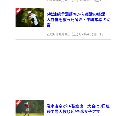
6戦連続予選落ちから復活の狼煙
入谷響を救った師匠・中嶋常幸の助
言
2026年8月8日 (土) 07時45分
19
岩永杏奈が16強進出 大会は3日連
続で悪天候順延/全米女子アマ