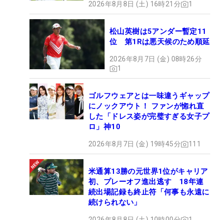
2026年8月8日 (土) 16時21分
1
松山英樹は5アンダー暫定11
位 第1Rは悪天候のため順延
2026年8月7日 (金) 08時26分
1
ゴルフウェアとは一味違うギャップ
にノックアウト！ ファンが惚れ直
した「ドレス姿が完璧すぎる女子プ
ロ」神10
2026年8月7日 (金) 19時45分
111
米通算13勝の元世界1位がキャリア
初、プレーオフ進出逃す 18年連
続出場記録も終止符「何事も永遠に
続けられない」
2026年8月8日 (土) 10時00分
1