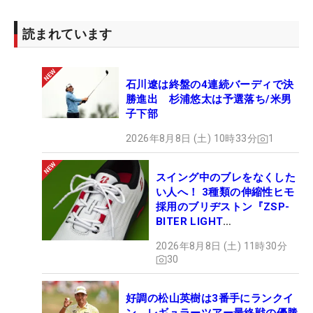
読まれています
石川遼は終盤の4連続バーディで決
勝進出 杉浦悠太は予選落ち/米男
子下部
2026年8月8日 (土) 10時33分
1
スイング中のブレをなくした
い人へ！ 3種類の伸縮性ヒモ
採用のブリヂストン『ZSP-
BITER LIGHT
MAGICLACE』、8月8日デビ
2026年8月8日 (土) 11時30分
ュー
30
好調の松山英樹は3番手にランクイ