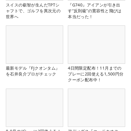
スイスの叡智が生んだTPTシ
『G740』アイアンが引き出
ャフトで、ゴルフを異次元の
す“反則級”の寛容性と飛びは
世界へ
本当だった！
最新モデル『FJクオンタム』
4日間限定配布！11月までの
を石井良介プロがチェック
プレーに2回使える1,500円分
クーポン配布中！