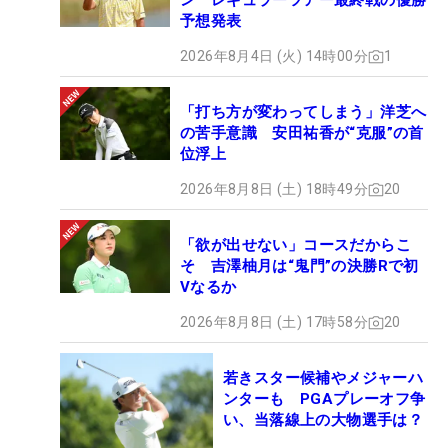
ン レギュラーツアー最終戦の優勝
予想発表
2026年8月4日 (火) 14時00分
1
「打ち方が変わってしまう」洋芝へ
の苦手意識 安田祐香が“克服”の首
位浮上
2026年8月8日 (土) 18時49分
20
「欲が出せない」コースだからこ
そ 吉澤柚月は“鬼門”の決勝Rで初
Vなるか
2026年8月8日 (土) 17時58分
20
若きスター候補やメジャーハ
ンターも PGAプレーオフ争
い、当落線上の大物選手は？