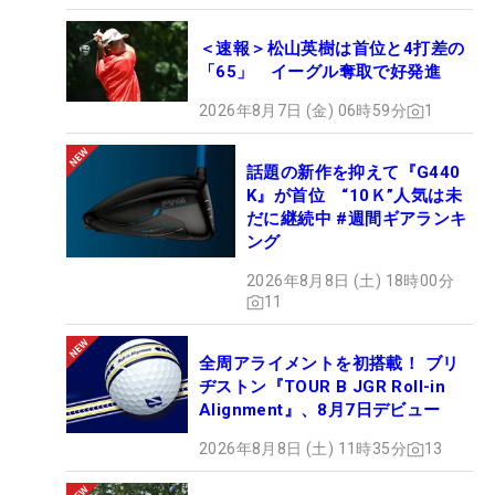
＜速報＞松山英樹は首位と4打差の
「65」 イーグル奪取で好発進
2026年8月7日 (金) 06時59分
1
話題の新作を抑えて『G440
K』が首位 “10Ｋ”人気は未
だに継続中 #週間ギアランキ
ング
2026年8月8日 (土) 18時00分
11
全周アライメントを初搭載！ ブリ
ヂストン『TOUR B JGR Roll-in
Alignment』、8月7日デビュー
2026年8月8日 (土) 11時35分
13