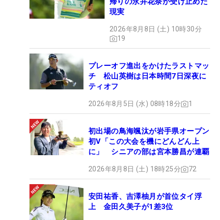
帰りの永井花奈が受け止めた
現実
2026年8月8日 (土) 10時30分
19
プレーオフ進出をかけたラストマッ
チ 松山英樹は日本時間7日深夜に
ティオフ
2026年8月5日 (水) 08時18分
1
初出場の鳥海颯汰が岩手県オープン
初V「この大会を機にどんどん上
に」 シニアの部は宮本勝昌が連覇
2026年8月8日 (土) 18時25分
72
安田祐香、吉澤柚月が首位タイ浮
上 金田久美子が1差3位