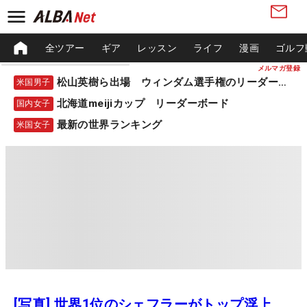
全ツアー
ギア
レッスン
ライフ
漫画
ゴルフ
メルマガ登録
松山英樹ら出場 ウィンダム選手権のリーダーボード
米国男子
北海道meijiカップ リーダーボード
国内女子
最新の世界ランキング
米国女子
[写真] 世界1位のシェフラーがトップ浮上