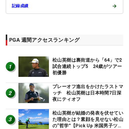
→
記録成績
PGA 週間アクセスランキング
松山英樹は裏街道から「64」で2
1
試合連続トップ5 24歳がツアー
初優勝
プレーオフ進出をかけたラストマ
2
ッチ 松山英樹は日本時間7日深
夜にティオフ
松山英樹が結婚の発表を伏せてい
3
た理由とは？素顔を見せない松山
の“哲学”【Pick Up 米国男子ツア