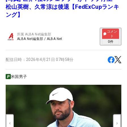
松山英樹、久常涼は後退【FedExCupランキ
ング】
コメン
所属
ALBA Net編集部
ト
ALBA Net編集部
/
ALBA Net
0
件
配信日時：
2026年4月21日 07時58分
米国男子