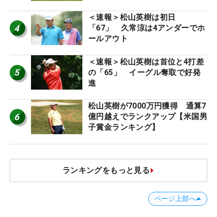
ー十大ニュース】
＜速報＞松山英樹は初日
4
「67」 久常涼は4アンダーでホ
ールアウト
＜速報＞松山英樹は首位と4打差
5
の「65」 イーグル奪取で好発
進
松山英樹が7000万円獲得 通算7
6
億円越えでランクアップ【米国男
子賞金ランキング】
ランキングをもっと見る
ページ上部へ