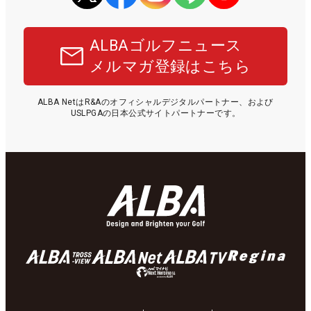
ALBAゴルフニュース
メルマガ登録はこちら
ALBA NetはR&Aのオフィシャルデジタルパートナー、および
USLPGAの日本公式サイトパートナーです。