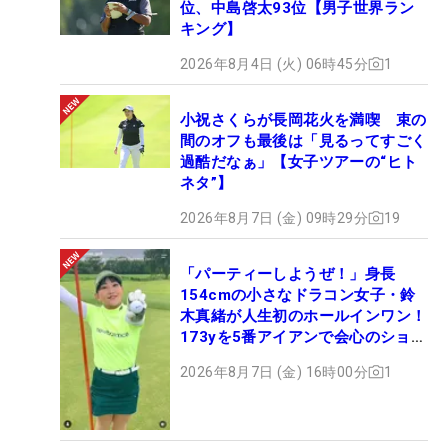
位、中島啓太93位【男子世界ラン
キング】
2026年8月4日 (火) 06時45分
1
小祝さくらが長岡花火を満喫 束の
間のオフも最後は「見るってすごく
過酷だなぁ」【女子ツアーの“ヒト
ネタ”】
2026年8月7日 (金) 09時29分
19
「パーティーしようぜ！」身長
154cmの小さなドラコン女子・鈴
木真緒が人生初のホールインワン！
173yを5番アイアンで会心のショッ
ト
2026年8月7日 (金) 16時00分
1