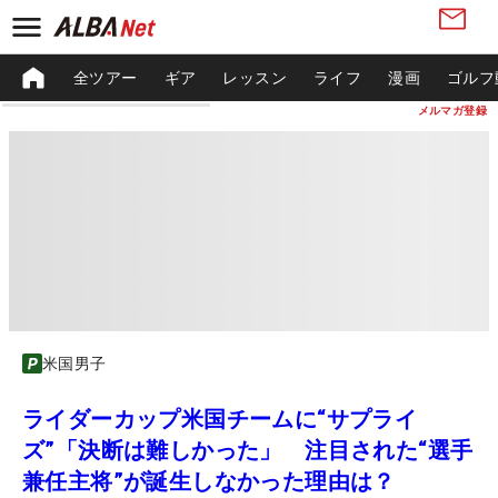
全ツアー
ギア
レッスン
ライフ
漫画
ゴルフ
メルマガ登録
米国男子
ライダーカップ米国チームに“サプライ
ズ”「決断は難しかった」 注目された“選手
兼任主将”が誕生しなかった理由は？