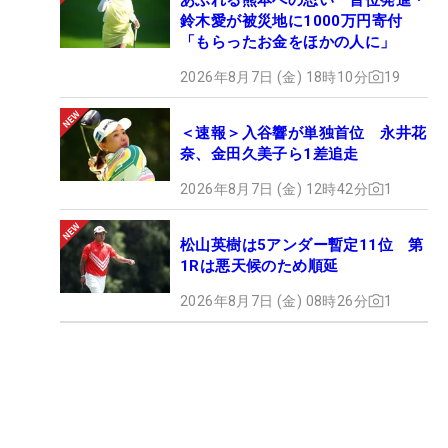
鈴木愛が被災地に1000万円寄付
「もらったお金をほかの人に」
2026年8月7日 (金) 18時10分
19
＜速報＞入谷響が単独首位 永井花
奈、金田久美子ら1差追走
2026年8月7日 (金) 12時42分
1
松山英樹は5アンダー暫定11位 第
1Rは悪天候のため順延
2026年8月7日 (金) 08時26分
1