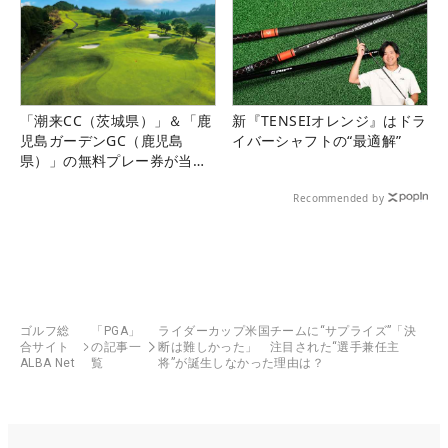
「潮来CC（茨城県）」＆「鹿
新『TENSEIオレンジ』はドラ
児島ガーデンGC（鹿児島
イバーシャフトの“最適解”
県）」の無料プレー券が当た
る！！
Recommended by
ゴルフ総
「PGA」
ライダーカップ米国チームに“サプライズ”「決
合サイト
の記事一
断は難しかった」 注目された“選手兼任主
ALBA Net
覧
将”が誕生しなかった理由は？