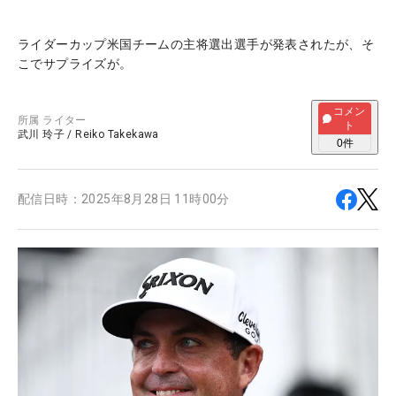
ライダーカップ米国チームの主将選出選手が発表されたが、そ
こでサプライズが。
コメン
所属
ライター
ト
武川 玲子
/
Reiko Takekawa
0
件
配信日時：
2025年8月28日 11時00分