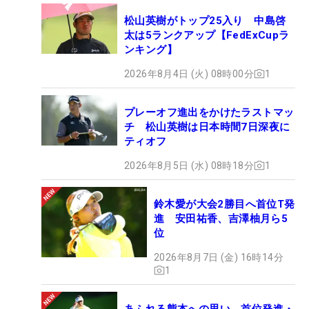
松山英樹がトップ25入り 中島啓
太は5ランクアップ【FedExCupラ
ンキング】
2026年8月4日 (火) 08時00分
1
プレーオフ進出をかけたラストマッ
チ 松山英樹は日本時間7日深夜に
ティオフ
2026年8月5日 (水) 08時18分
1
鈴木愛が大会2勝目へ首位T発
進 安田祐香、吉澤柚月ら5
位
2026年8月7日 (金) 16時14分
1
あふれる熊本への思い 首位発進・