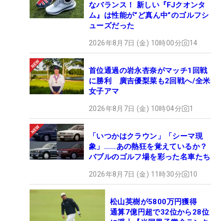
なバランス！ 新しい『FJクオンタ
ム』は性能が“ど真ん中”のゴルフシ
ューズだった
2026年8月7日 (金) 10時00分
14
首位通過の岩永杏奈がマッチ1回戦
に勝利 廣吉優梨菜も2回戦へ/全米
女子アマ
2026年8月7日 (金) 10時04分
1
「いつかはクラウン」「シーマ現
象」……あの熱狂を覚えているか？
バブルのゴルフ場を彩った名車たち
2026年8月7日 (金) 11時30分
10
松山英樹が5800万円獲得
通算7億円超で32位から28位