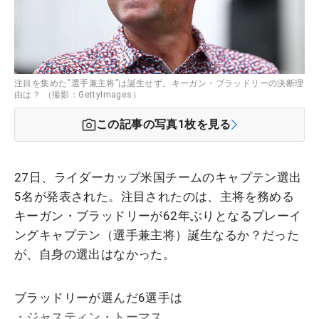
注目を集めた“選手兼主将”は誕生せず。キーガン・ブラッドリーの決断理
由は？ （撮影：GettyImages）
この記事の写真
1
枚を見る
27日、ライダーカップ米国チームのキャプテン選出
5名が発表された。注目されたのは、主将を務める
キーガン・ブラッドリーが62年ぶりとなるプレーイ
ングキャプテン（選手兼主将）誕生なるか？だった
が、自身の選出はなかった。
ブラッドリーが選んだ6選手は
・ジャスティン・トーマス