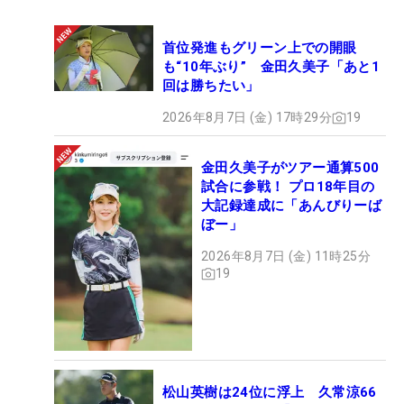
だ」とすでに気持ちは“主将に専念”で固まってい
る。戦いたい気持ちがある正直な気持ちを明かしな
首位発進もグリーン上での開眼
がらも、「これが正しい選択だと100％確信してい
も“10年ぶり” 金田久美子「あと1
る」と改めて強調した。（文・武川玲子＝米国在
回は勝ちたい」
住）
2026年8月7日 (金) 17時29分
19
金田久美子がツアー通算500
試合に参戦！ プロ18年目の
大記録達成に「あんびりーば
ぼー」
2026年8月7日 (金) 11時25分
19
松山英樹は24位に浮上 久常涼66