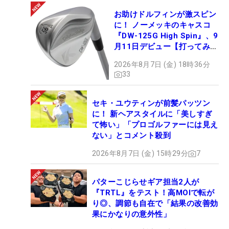
お助けドルフィンが激スピン
に！ ノーメッキのキャスコ
『DW-125G High Spin』、9
月11日デビュー【打ってみ
た】
2026年8月7日 (金) 18時36分
33
セキ・ユウティンが前髪パッツン
に！ 新ヘアスタイルに「美しすぎ
て怖い」「プロゴルファーには見え
ない」とコメント殺到
2026年8月7日 (金) 15時29分
7
パターこじらせギア担当2人が
『TRTL』をテスト！高MOIで転が
り◎、調節も自在で「結果の改善効
果にかなりの意外性」