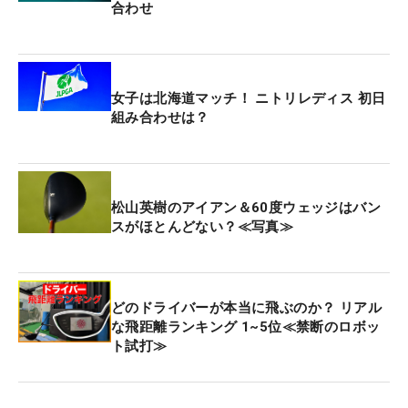
ブラッドリーは6月に「トラベラーズ選手権」を制
合わせ
するなど好調で、ポイントランキングは8月18日時
点で11位に入っていた。欧州チームのキャプテン、
ルーク・ドナルド（イングランド）に「プレーイン
女子は北海道マッチ！ ニトリレディス 初日
グキャプテンのプレー中は、バイスキャプテンがキ
組み合わせは？
ャプテンを務めることができる」などルール変更も
打診。ドナルド・トランプ米大統領まで「キーガン
は自身を選ぶべき」とソーシャルメディアに書き込
んでいた。アーノルド・パーマー以来のプレーイン
松山英樹のアイアン＆60度ウェッジはバン
スがほとんどない？≪写真≫
グキャプテン誕生かと思われていただけに、ブラッ
ドリーの決断は“サプライズ”として報じられた。
しかしながらブラッドリーは自身がプレーしないこ
どのドライバーが本当に飛ぶのか？ リアル
とを「しばらく前」に決めていたのだという。「こ
な飛距離ランキング 1~5位≪禁断のロボッ
ト試打≫
の48時間でしっかりチームは整っていた。慌てるよ
うなことは何も起きなかった」とテキサス州フリス
コのPGA・オブ・アメリカの会見で話した。そして