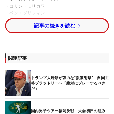
・コリン・モリカワ
・ベン・グリフィン
・キャメロン・ヤング
記事の続きを読む
・パトリック・キャントレー
・サム・バーンズ
そしてポイントで選出された6選手は
・スコッティ・シェフラー
関連記事
・ザンダー・シャウフェレ
・J.J.スポーン
・ラッセル・ヘンリー
トランプ大統領が強力な“援護射撃” 自国主
・ハリス・イングリッシュ
将ブラッドリーへ「絶対にプレーするべき
・ブライソン・デシャンボー
だ」
これで12名の米チームが完成した。
国内男子ツアー福岡決戦 大会初日の組み