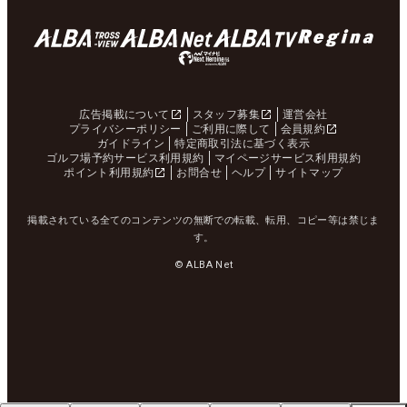
広告掲載について
スタッフ募集
運営会社
プライバシーポリシー
ご利用に際して
会員規約
ガイドライン
特定商取引法に基づく表示
ゴルフ場予約サービス利用規約
マイページサービス利用規約
ポイント利用規約
お問合せ
ヘルプ
サイトマップ
掲載されている全てのコンテンツの無断での転載、転用、コピー等は禁じま
す。
© ALBA Net