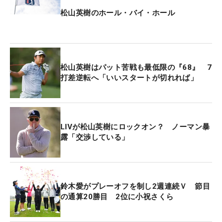
松山英樹のホール・バイ・ホール
松山英樹はパット苦戦も最低限の『68』 7
打差逆転へ「いいスタートが切れれば」
LIVが松山英樹にロックオン？ ノーマン暴
露「交渉している」
鈴木愛がプレーオフを制し2週連続Ｖ 節目
の通算20勝目 2位に小祝さくら