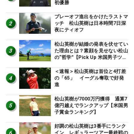
初優勝
プレーオフ進出をかけたラストマ
2
ッチ 松山英樹は日本時間7日深
夜にティオフ
松山英樹が結婚の発表を伏せてい
3
た理由とは？素顔を見せない松山
の“哲学”【Pick Up 米国男子ツア
ー十大ニュース】
＜速報＞松山英樹は首位と4打差
4
の「65」 イーグル奪取で好発
進
松山英樹が7000万円獲得 通算7
5
億円越えでランクアップ【米国男
子賞金ランキング】
好調の松山英樹は3番手にランク
6
イン レギュラーツアー最終戦の