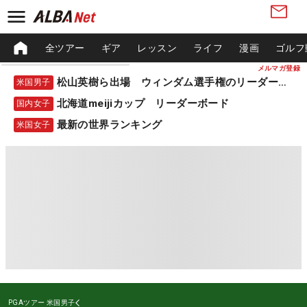
全ツアー
ギア
レッスン
ライフ
漫画
ゴルフ
メルマガ登録
松山英樹ら出場 ウィンダム選手権のリーダーボード
米国男子
北海道meijiカップ リーダーボード
国内女子
最新の世界ランキング
米国女子
PGAツアー
米国男子