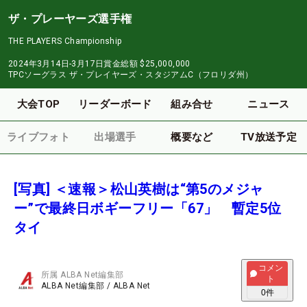
ザ・プレーヤーズ選手権
THE PLAYERS Championship
2024年3月14日-3月17日
賞金総額
$25,000,000
TPCソーグラス ザ・プレイヤーズ・スタジアムC（フロリダ州）
大会TOP
リーダーボード
組み合せ
ニュース
ライブフォト
出場選手
概要など
TV放送予定
[写真] ＜速報＞松山英樹は“第5のメジャ
ー”で最終日ボギーフリー「67」 暫定5位
タイ
コメン
所属
ALBA Net編集部
ト
ALBA Net編集部
/
ALBA Net
0
件