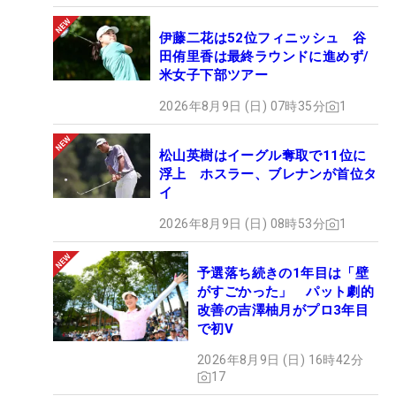
伊藤二花は52位フィニッシュ 谷
田侑里香は最終ラウンドに進めず/
米女子下部ツアー
2026年8月9日 (日) 07時35分
1
松山英樹はイーグル奪取で11位に
浮上 ホスラー、ブレナンが首位タ
イ
2026年8月9日 (日) 08時53分
1
予選落ち続きの1年目は「壁
がすごかった」 パット劇的
改善の吉澤柚月がプロ3年目
で初V
2026年8月9日 (日) 16時42分
17