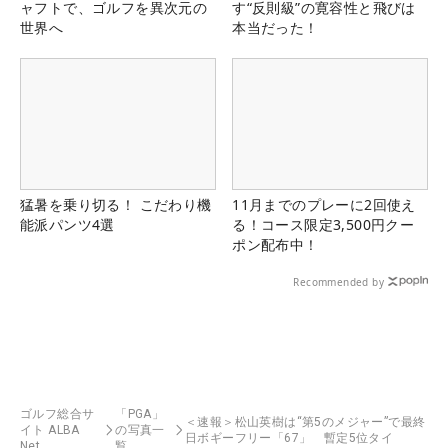
ャフトで、ゴルフを異次元の
す“反則級”の寛容性と飛びは
世界へ
本当だった！
猛暑を乗り切る！ こだわり機
11月までのプレーに2回使え
能派パンツ4選
る！コース限定3,500円クー
ポン配布中！
Recommended by
ゴルフ総合サ
「PGA」
＜速報＞松山英樹は“第5のメジャー”で最終
イト ALBA
の写真一
日ボギーフリー「67」 暫定5位タイ
Net
覧