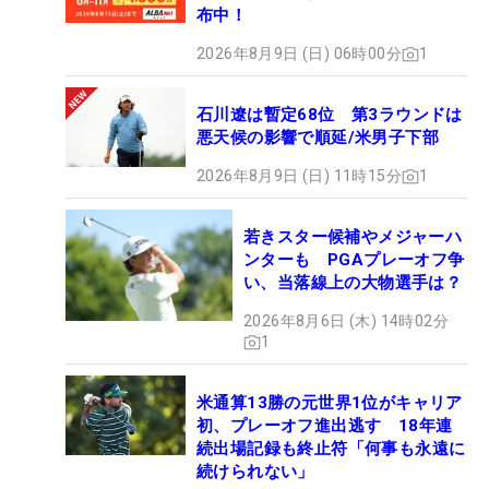
布中！
2026年8月9日 (日) 06時00分
1
石川遼は暫定68位 第3ラウンドは
悪天候の影響で順延/米男子下部
2026年8月9日 (日) 11時15分
1
若きスター候補やメジャーハ
ンターも PGAプレーオフ争
い、当落線上の大物選手は？
2026年8月6日 (木) 14時02分
1
米通算13勝の元世界1位がキャリア
初、プレーオフ進出逃す 18年連
続出場記録も終止符「何事も永遠に
続けられない」