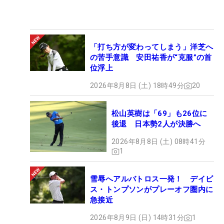
「打ち方が変わってしまう」洋芝へ
の苦手意識 安田祐香が“克服”の首
位浮上
2026年8月8日 (土) 18時49分
20
松山英樹は「69」も26位に
後退 日本勢2人が決勝へ
2026年8月8日 (土) 08時41分
1
雪辱へアルバトロス一発！ デイビ
ス・トンプソンがプレーオフ圏内に
急接近
2026年8月9日 (日) 14時31分
1