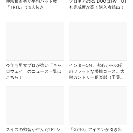
仲宗根澄香が平均パット数
プロギアのRS DUOはFW・UT
『TRTL』で6人抜き！
も完成度が高く購入者続出！
今年も男女プロが強い「キャ
インター5分、都心から60分
ロウェイ」のニュース一覧は
のフラットな美観コース。大
こちら！
栄カントリー俱楽部（千葉
県）
スイスの叡智が生んだTPTシ
『G740』アイアンが引き出