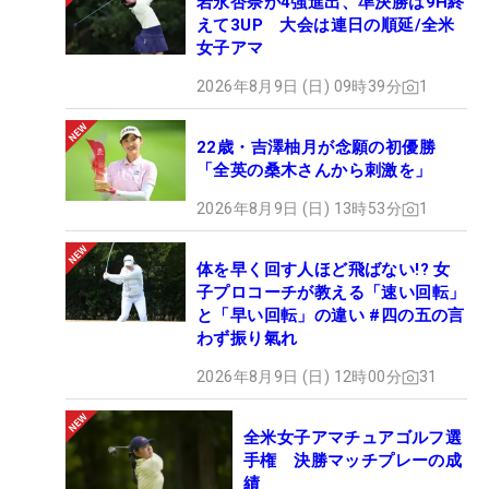
岩永杏奈が4強進出、準決勝は9H終
えて3UP 大会は連日の順延/全米
女子アマ
2026年8月9日 (日) 09時39分
1
22歳・吉澤柚月が念願の初優勝
「全英の桑木さんから刺激を」
2026年8月9日 (日) 13時53分
1
体を早く回す人ほど飛ばない!? 女
子プロコーチが教える「速い回転」
と「早い回転」の違い #四の五の言
わず振り氣れ
2026年8月9日 (日) 12時00分
31
全米女子アマチュアゴルフ選
手権 決勝マッチプレーの成
績