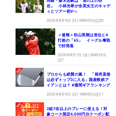
同郷・桑木志帆は「雲の上の存
在」 小林光希が全英女王のキャデ
ィとツアー初Vへ
2026年8月9日 (日) 08時03分
20
＜速報＞松山英樹は首位と4
打差の「65」 イーグル奪取
で好発進
2026年8月7日 (金) 06時59分
1
プロからも絶賛の嵐！ 「発売直後
は必ずトップ3に入る」国産軟鉄ア
イアンとは？ #週間ギアランキング
2026年8月9日 (日) 18時00分
11
2組7名以上のプレーに使える！対
象コース限定4,000円分クーポン配