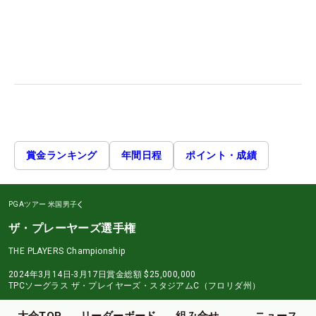
賞金ランキング
年間日程
ポイント・成績
PGAツアー
米国男子
ザ・プレーヤーズ選手権
THE PLAYERS Championship
2024年3月14日-3月17日
賞金総額
$25,000,000
TPCソーグラス ザ・プレイヤーズ・スタジアムC（フロリダ州）
大会TOP
リーダーボード
組み合せ
ニュース