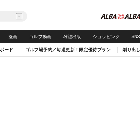
漫画
ゴルフ動画
雑誌出版
ショッピング
SN
ボード
ゴルフ場予約／毎週更新！限定優待プラン
削り出