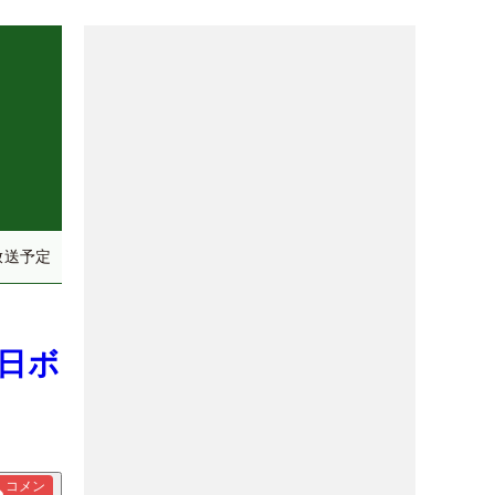
放送予定
終日ボ
コメン