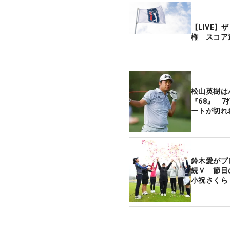
【LIVE
権 スコア
松山英樹は
『68』 
ートが切れ
鈴木愛がプ
続Ｖ 節目
小祝さくら