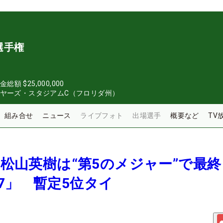
選手権
金総額
$25,000,000
イヤーズ・スタジアムC（フロリダ州）
組み合せ
ニュース
ライブフォト
出場選手
概要など
TV
報＞松山英樹は“第5のメジャー”で最
7」 暫定5位タイ