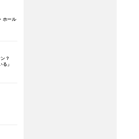
・ホール
クオン？
いる」