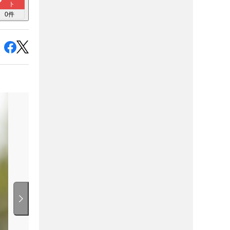
ト
0
件