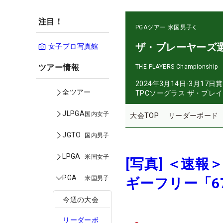
注目！
PGAツアー
米国男子
ザ・プレーヤーズ
女子プロ写真館
ツアー情報
THE PLAYERS Championship
2024年3月14日-3月17日
賞
全ツアー
TPCソーグラス ザ・プレ
JLPGA
国内女子
大会TOP
リーダーボード
JGTO
国内男子
LPGA
米国女子
[写真] ＜速
PGA
米国男子
ギーフリー「6
今週の大会
リーダーボ