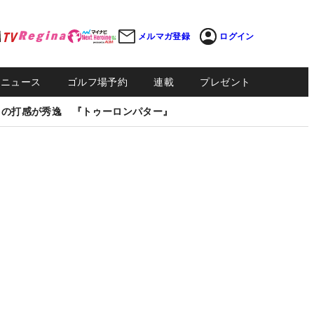
メルマガ登録
ログイン
Sニュース
ゴルフ場予約
連載
プレゼント
しの打感が秀逸 『トゥーロンパター』