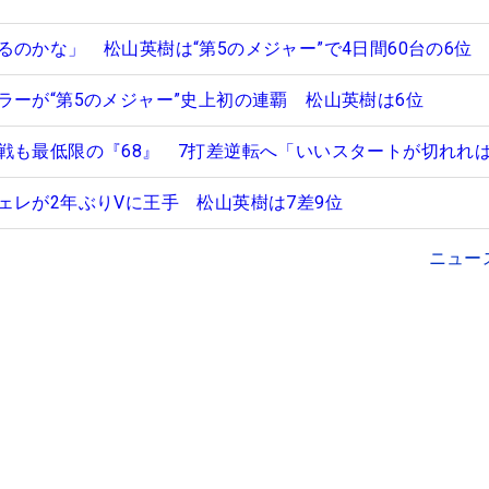
のかな」 松山英樹は“第5のメジャー”で4日間60台の6位
ラーが“第5のメジャー”史上初の連覇 松山英樹は6位
戦も最低限の『68』 7打差逆転へ「いいスタートが切れれ
ェレが2年ぶりVに王手 松山英樹は7差9位
ニュー