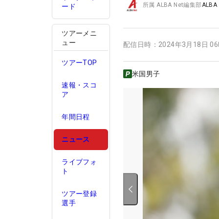
所属
ALBA Net編集部
ALBA
ード
ツアーメニ
ュー
配信日時：
2024年3月18日 0
ツアーTOP
米国男子
速報・スコ
ア
年間日程
ニュース
ライブフォ
ト
ツアー登録
選手