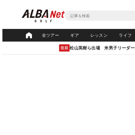
全ツアー
ギア
レッスン
ライフ
松山英樹ら出場 米男子リーダー
注目