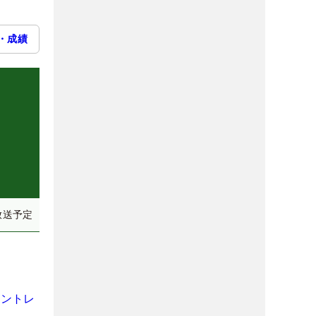
・成績
放送予定
ャントレ