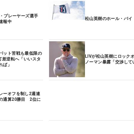
】ザ・プレーヤーズ選手
松山英樹のホール・バイ
速報中
パット苦戦も最低限の
LIVが松山英樹にロッ
7打差逆転へ「いいスタ
ノーマン暴露「交渉して
れば」
レーオフを制し2週連
の通算20勝目 2位に