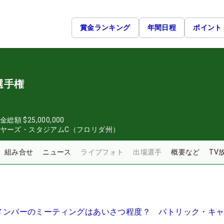
賞金ランキング
年間日程
ポイント
選手権
金総額
$25,000,000
イヤーズ・スタジアムC（フロリダ州）
組み合せ
ニュース
ライブフォト
出場選手
概要など
TV
理事メンバーのミーティングはあいさつ程度？ パトリック・キ