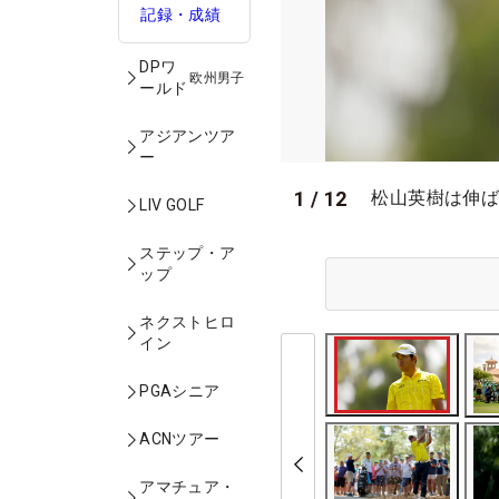
記録・成績
DPワ
欧州男子
ールド
アジアンツア
ー
1
/
12
松山英樹は伸ばす
LIV GOLF
ステップ・ア
ップ
ネクストヒロ
イン
PGAシニア
ACNツアー
アマチュア・