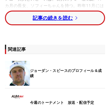
カ月の長女、ソフィーちゃんを持つ。昨年11月には
長男が3歳になった。
記事の続きを読む
スピースは米ツアー通算13勝。4大メジャーのう
ち、「マスターズ」「全米オープン」「全英オープ
ン」を制している。近年はケガの影響もあって優勝
から遠のいており、2022年「RBCヘリテイジ」が最
関連記事
後の勝利となっている。
ジョーダン・スピースのプロフィール＆成
績
今週のトーナメント 放送・配信予定