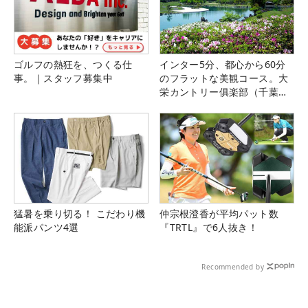
ゴルフの熱狂を、つくる仕
インター5分、都心から60分
事。｜スタッフ募集中
のフラットな美観コース。大
栄カントリー俱楽部（千葉
県）
猛暑を乗り切る！ こだわり機
仲宗根澄香が平均パット数
能派パンツ4選
『TRTL』で6人抜き！
Recommended by