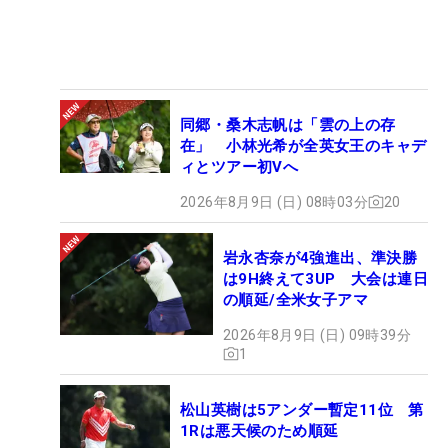
同郷・桑木志帆は「雲の上の存
在」 小林光希が全英女王のキャデ
ィとツアー初Vへ
2026年8月9日 (日) 08時03分
20
岩永杏奈が4強進出、準決勝
は9H終えて3UP 大会は連日
の順延/全米女子アマ
2026年8月9日 (日) 09時39分
1
松山英樹は5アンダー暫定11位 第
1Rは悪天候のため順延