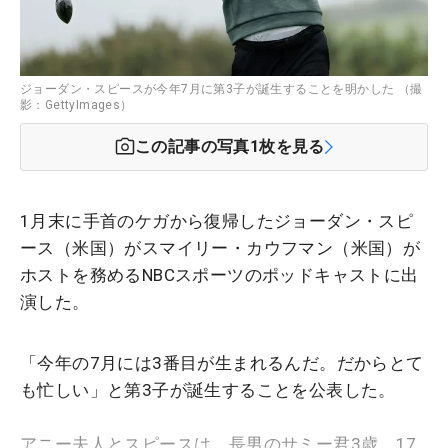
ジョーダン・スピースが今年7月に第3子が誕生することを明かした （撮
影：GettyImages）
この記事の写真
1
枚を見る
1月末に手首のケガから復帰したジョーダン・スピ
ース（米国）がスマイリー・カウフマン（米国）が
ホストを務めるNBCスポーツのポッドキャストに出
演した。
「今年の7月には3番目が生まれるんだ。だからとて
も忙しい」と第3子が誕生することを公表した。
アニー夫人とスピースは、長男のサミー君3歳、17