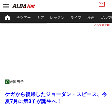
全ツアー
ギア
レッスン
ライフ
漫画
ゴルフ
メルマガ登録
米国男子
ケガから復帰したジョーダン・スピース、今
夏7月に第3子が誕生へ！