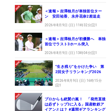
＜速報＞吉澤柚月が単独首位ター
ン 安田祐香、永井花奈2差追走
2026年8月9日 (日) 11時32分
1
＜速報＞吉澤柚月が初優勝へ 単独
首位でラスト3ホール突入
2026年8月9日 (日) 13時04分
1
“生き残り”をかけた争い 第
2回女子リランキング2026
2026年8月9日 (日) 16時15分
1
プロからも絶賛の嵐！ 「発売直後
は必ずトップ3に入る」国産軟鉄ア
イアンとは？ #週間ギアランキング