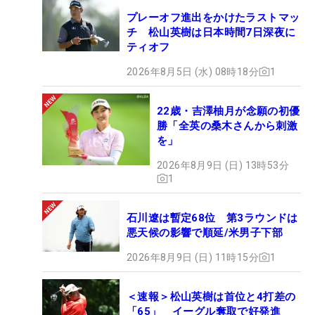
プレーオフ進出をかけたラストマッ
チ 松山英樹は日本時間7日深夜に
ティオフ
2026年8月5日 (水) 08時18分
1
22歳・吉澤柚月が念願の初優
勝「全英の桑木さんから刺激
を」
2026年8月9日 (日) 13時53分
1
石川遼は暫定68位 第3ラウンドは
悪天候の影響で順延/米男子下部
2026年8月9日 (日) 11時15分
1
＜速報＞松山英樹は首位と4打差の
「65」 イーグル奪取で好発進