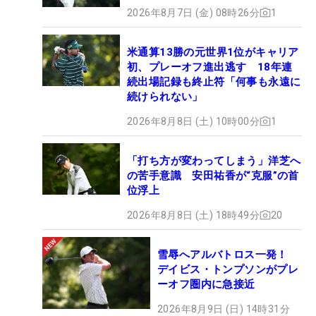
2026年8月7日 (金) 08時26分
1
米通算13勝の元世界1位がキャリア
初、プレーオフ進出逃す 18年連
続出場記録も終止符「何事も永遠に
続けられない」
2026年8月8日 (土) 10時00分
1
「打ち方が変わってしまう」洋芝へ
の苦手意識 安田祐香が“克服”の首
位浮上
2026年8月8日 (土) 18時49分
20
雪辱へアルバトロス一発！
デイビス・トンプソンがプレ
ーオフ圏内に急接近
2026年8月9日 (日) 14時31分