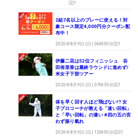
1
2組7名以上のプレーに使える！対
象コース限定4,000円分クーポン配
布中！
2026年8月9日 (日) 06時00分
1
伊藤二花は52位フィニッシュ 谷
田侑里香は最終ラウンドに進めず/
米女子下部ツアー
2026年8月9日 (日) 07時35分
1
体を早く回す人ほど飛ばない!? 女
子プロコーチが教える「速い回転」
と「早い回転」の違い #四の五の言
わず振り氣れ
2026年8月9日 (日) 12時00分
31