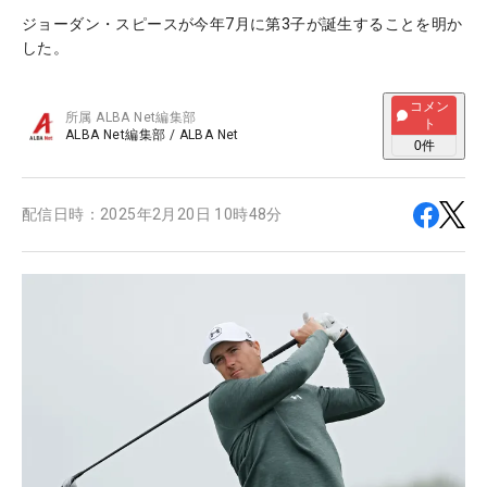
ジョーダン・スピースが今年7月に第3子が誕生することを明か
した。
コメン
所属
ALBA Net編集部
ト
ALBA Net編集部
/
ALBA Net
0
件
配信日時：
2025年2月20日 10時48分