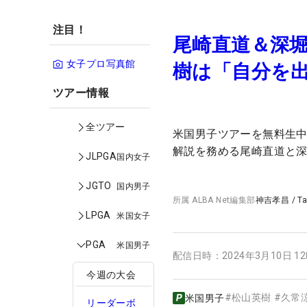
注目！
尾崎直道＆深
女子プロ写真館
樹は「自分を
ツアー情報
全ツアー
米国男子ツアーを無料生中継
解説を務める尾崎直道と
JLPGA
国内女子
JGTO
国内男子
所属
ALBA Net編集部
神吉孝昌
/
T
LPGA
米国女子
PGA
米国男子
配信日時：
2024年3月10日 1
今週の大会
#
松山英樹
#
久常
米国男子
リーダーボ