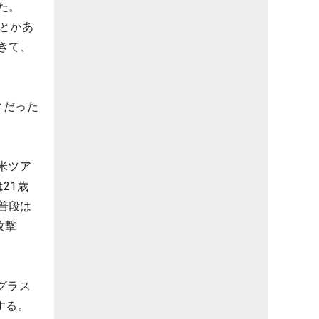
た。
とかあ
きて、
ィだった
米ツア
21歳
普段は
攻撃
グラス
する。