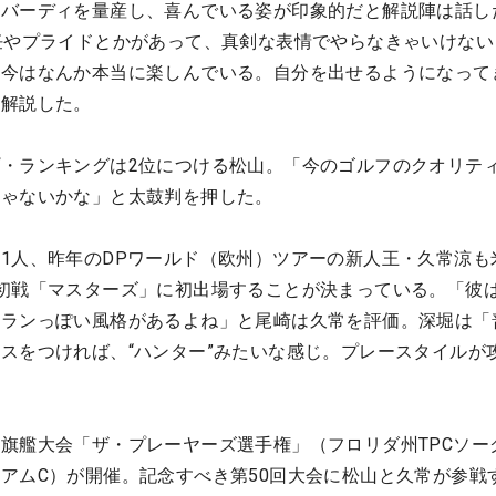
ンバーディを量産し、喜んでいる姿が印象的だと解説陣は話し
任やプライドとかがあって、真剣な表情でやらなきゃいけない
、今はなんか本当に楽しんでいる。自分を出せるようになって
は解説した。
・ランキングは2位につける松山。「今のゴルフのクオリテ
じゃないかな」と太鼓判を押した。
1人、昨年のDPワールド（欧州）ツアーの新人王・久常涼も
初戦「マスターズ」に初出場することが決まっている。「彼は
テランっぽい風格があるよね」と尾崎は久常を評価。深堀は「
スをつければ、“ハンター”みたいな感じ。プレースタイルが
旗艦大会「ザ・プレーヤーズ選手権」（フロリダ州TPCソー
アムC）が開催。記念すべき第50回大会に松山と久常が参戦