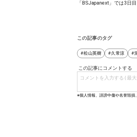
「BSJapanext」では
この記事のタグ
#松山英樹
#久常涼
#