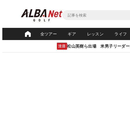
全ツアー
ギア
レッスン
ライフ
松山英樹ら出場 米男子リーダー
注目