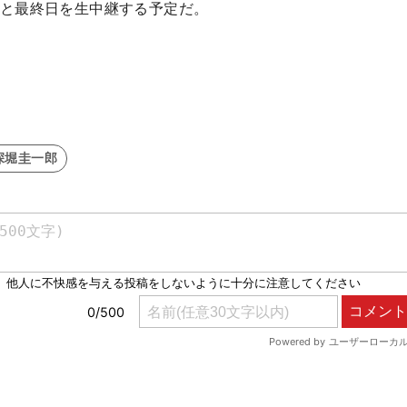
3日目と最終日を生中継する予定だ。
深堀圭一郎