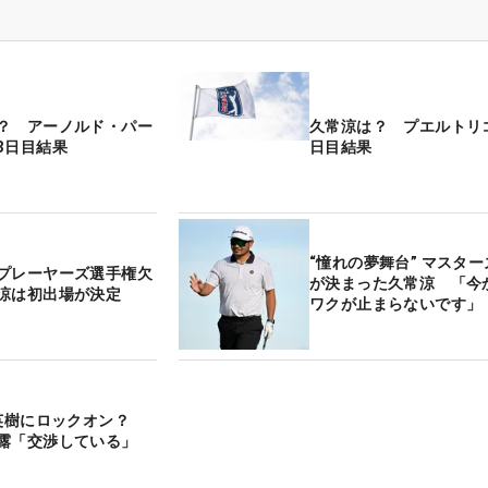
？ アーノルド・パー
久常涼は？ プエルトリコ
3日目結果
日目結果
“憧れの夢舞台” マスタ
プレーヤーズ選手権欠
が決まった久常涼 「今
涼は初出場が決定
ワクが止まらないです
山英樹にロックオン？
露「交渉している」