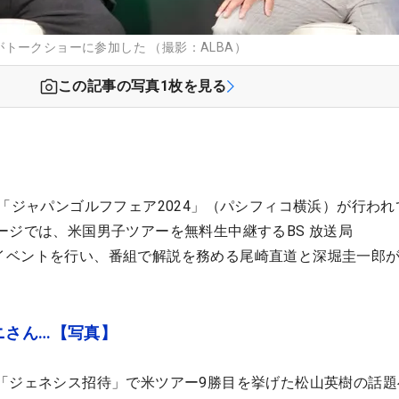
トークショーに参加した （撮影：ALBA）
この記事の写真
1
枚を見る
で「ジャパンゴルフフェア2024」（パシフィコ横浜）が行われ
ージでは、米国男子ツアーを無料生中継するBS 放送局
トークイベントを行い、番組で解説を務める尾崎直道と深堀圭一郎
ニさん…【写真】
「ジェネシス招待」で米ツアー9勝目を挙げた松山英樹の話題