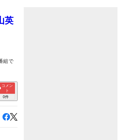
山英
、番組で
コメン
ト
0
件