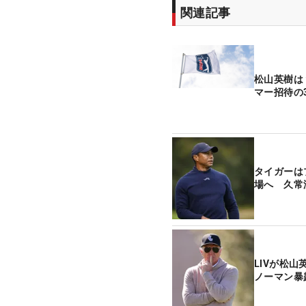
関連記事
松山英樹は
マー招待の
タイガーは
場へ 久常
LIVが松
ノーマン暴