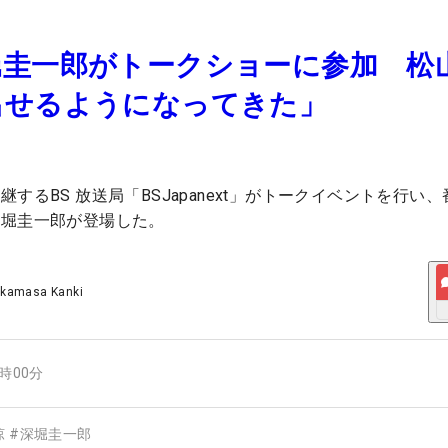
堀圭一郎がトークショーに参加 松
出せるようになってきた」
するBS 放送局「BSJapanext」がトークイベントを行い
深堀圭一郎が登場した。
akamasa Kanki
2時00分
涼
#
深堀圭一郎