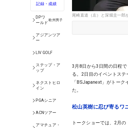
記録・成績
尾崎直道（左）と深堀圭一郎が
DPワ
欧州男子
ールド
アジアンツア
ー
LIV GOLF
ステップ・ア
3月8日から3日間の日程
ップ
る。2日目のイベントステ
「BSJapanext」が
ネクストヒロ
イン
た。
PGAシニア
松山英樹に忍び寄るワ
ACNツアー
トークショーでは、2月の
アマチュア・