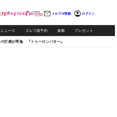
メルマガ登録
ログイン
Sニュース
ゴルフ場予約
連載
プレゼント
しの打感が秀逸 『トゥーロンパター』