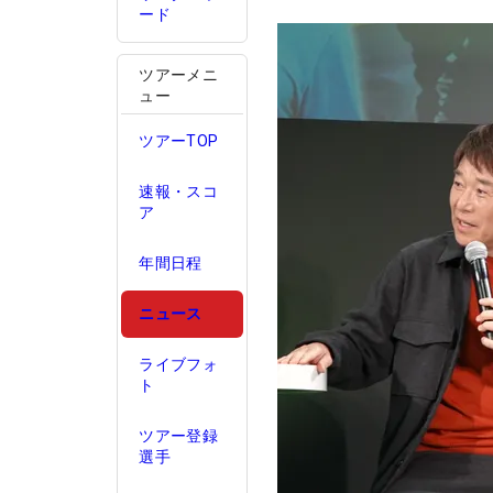
ード
ツアーメニ
ュー
ツアーTOP
速報・スコ
ア
年間日程
ニュース
ライブフォ
ト
ツアー登録
選手