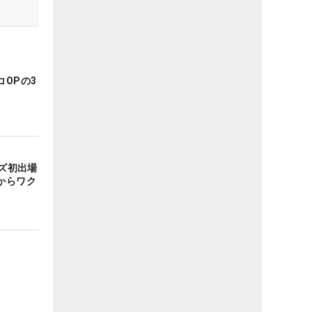
OPの3
ーズ初出場
からワク
」