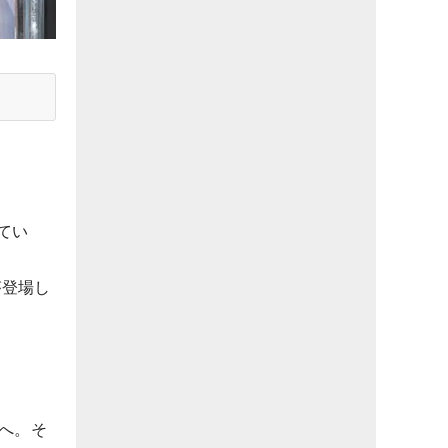
てい
が登場し
へ。そ