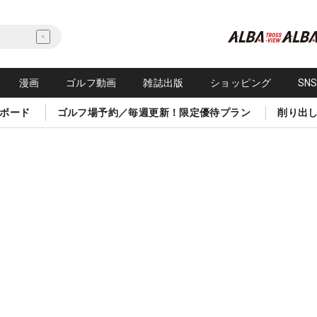
漫画
ゴルフ動画
雑誌出版
ショッピング
SN
ボード
ゴルフ場予約／毎週更新！限定優待プラン
削り出