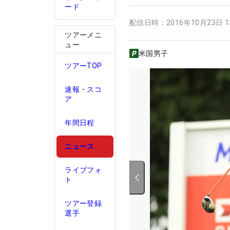
ード
配信日時：
2016年10月23日 
ツアーメニ
ュー
米国男子
ツアーTOP
速報・スコ
ア
年間日程
ニュース
ライブフォ
ト
ツアー登録
選手