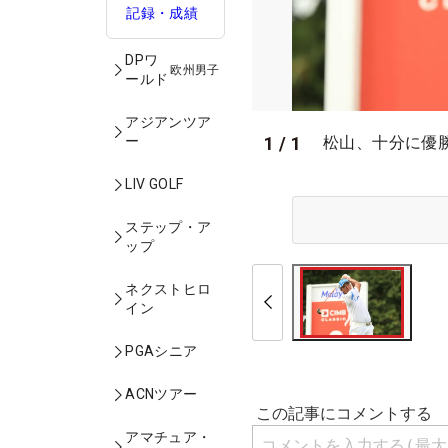
記録・成績
DPワ
欧州男子
ールド
アジアンツア
1
/
1
ー
松山、十分に優
LIV GOLF
ステップ・ア
ップ
ネクストヒロ
イン
PGAシニア
ACNツアー
アマチュア・