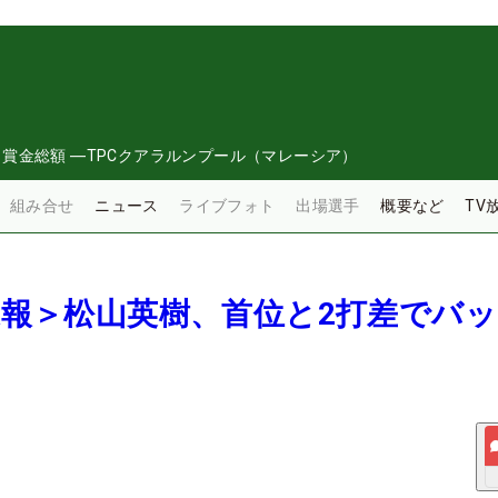
日
賞金総額
―
TPCクアラルンプール（マレーシア）
組み合せ
ニュース
ライブフォト
出場選手
概要など
TV
間速報＞松山英樹、首位と2打差でバ