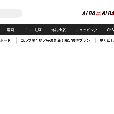
漫画
ゴルフ動画
雑誌出版
ショッピング
SN
ボード
ゴルフ場予約／毎週更新！限定優待プラン
削り出