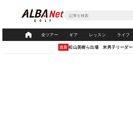
全ツアー
ギア
レッスン
ライフ
松山英樹ら出場 米男子リーダー
注目