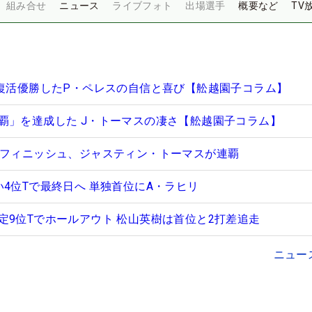
組み合せ
ニュース
ライブフォト
出場選手
概要など
TV
で復活優勝したP・ペレスの自信と喜び【舩越園子コラム】
覇」を達成した J・トーマスの凄さ【舩越園子コラム】
でフィニッシュ、ジャスティン・トーマスが連覇
4位Tで最終日へ 単独首位にA・ラヒリ
定9位Tでホールアウト 松山英樹は首位と2打差追走
ニュー