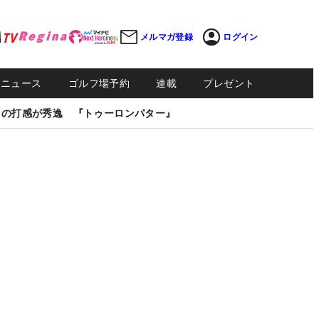
メルマガ登録
ログイン
Sニュース
ゴルフ場予約
連載
プレゼント
しの打感が秀逸 『トゥーロンパター』