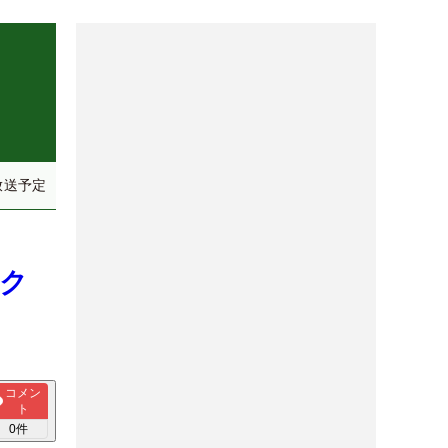
放送予定
ック
コメン
ト
0
件