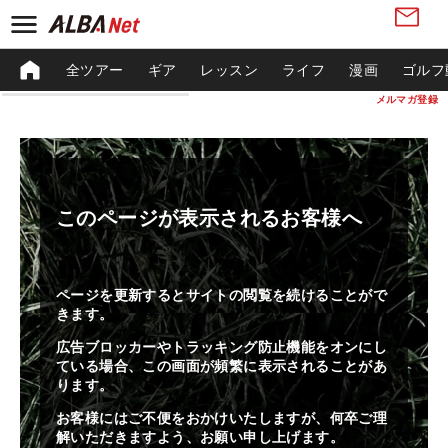
全ツアー
ギア
レッスン
ライフ
漫画
ゴルフ
メルマガ登録
このページが表示されるお客様へ
ページを更新するとサイトの閲覧を続けることがで
きます。
広告ブロッカーやトラッキング防止機能をオンにし
ている場合、この画面が頻繁に表示されることがあ
ります。
お客様にはご不便をおかけいたしますが、何卒ご理
解いただきますよう、お願い申し上げます。