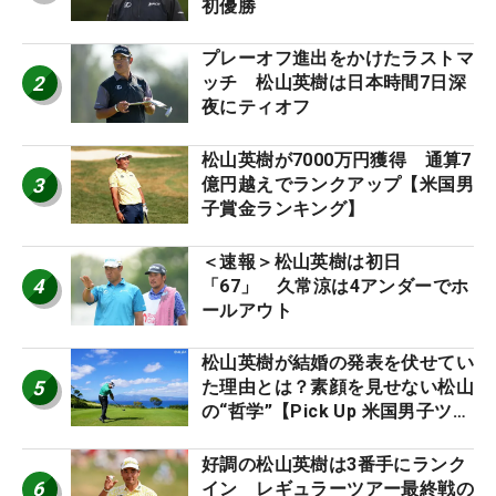
初優勝
プレーオフ進出をかけたラストマ
2
ッチ 松山英樹は日本時間7日深
夜にティオフ
松山英樹が7000万円獲得 通算7
3
億円越えでランクアップ【米国男
子賞金ランキング】
＜速報＞松山英樹は初日
4
「67」 久常涼は4アンダーでホ
ールアウト
松山英樹が結婚の発表を伏せてい
5
た理由とは？素顔を見せない松山
の“哲学”【Pick Up 米国男子ツア
ー十大ニュース】
好調の松山英樹は3番手にランク
6
イン レギュラーツアー最終戦の