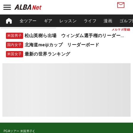
全ツアー
ギア
レッスン
ライフ
漫画
ゴルフ
メルマガ登録
松山英樹ら出場 ウィンダム選手権のリーダーボード
米国男子
北海道meijiカップ リーダーボード
国内女子
最新の世界ランキング
米国女子
PGAツアー
米国男子