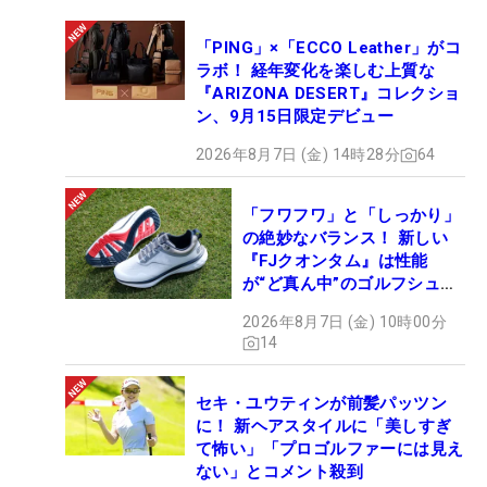
「PING」×「ECCO Leather」がコ
ラボ！ 経年変化を楽しむ上質な
『ARIZONA DESERT』コレクショ
ン、9月15日限定デビュー
2026年8月7日 (金) 14時28分
64
「フワフワ」と「しっかり」
の絶妙なバランス！ 新しい
『FJクオンタム』は性能
が“ど真ん中”のゴルフシュー
ズだった
2026年8月7日 (金) 10時00分
14
セキ・ユウティンが前髪パッツン
に！ 新ヘアスタイルに「美しすぎ
て怖い」「プロゴルファーには見え
ない」とコメント殺到