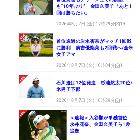
も“10年ぶり” 金田久美子「あと1
回は勝ちたい」
2026年8月7日 (金) 17時29分
19
首位通過の岩永杏奈がマッチ1回戦
に勝利 廣吉優梨菜も2回戦へ/全米
女子アマ
2026年8月7日 (金) 10時04分
1
石川遼は12位発進 杉浦悠太20位/
米男子下部
2026年8月7日 (金) 10時29分
1
＜速報＞入谷響が単独首位
永井花奈、金田久美子ら1差
追走