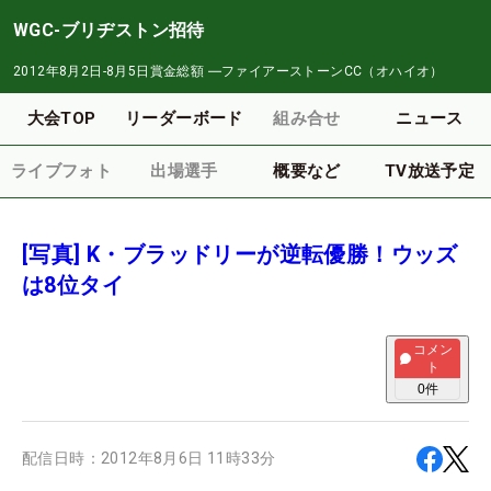
WGC-ブリヂストン招待
2012年8月2日-8月5日
賞金総額
―
ファイアーストーンCC（オハイオ）
大会TOP
リーダーボード
組み合せ
ニュース
ライブフォト
出場選手
概要など
TV放送予定
[写真] K・ブラッドリーが逆転優勝！ウッズ
は8位タイ
コメン
ト
0
件
配信日時：
2012年8月6日 11時33分