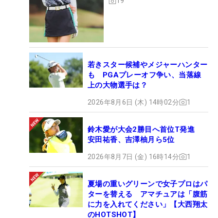
19
若きスター候補やメジャーハンター
も PGAプレーオフ争い、当落線
上の大物選手は？
2026年8月6日 (木) 14時02分
1
鈴木愛が大会2勝目へ首位T発進
安田祐香、吉澤柚月ら5位
2026年8月7日 (金) 16時14分
1
夏場の重いグリーンで女子プロはパ
ターを替える アマチュアは「腹筋
に力を入れてください」【大西翔太
のHOTSHOT】