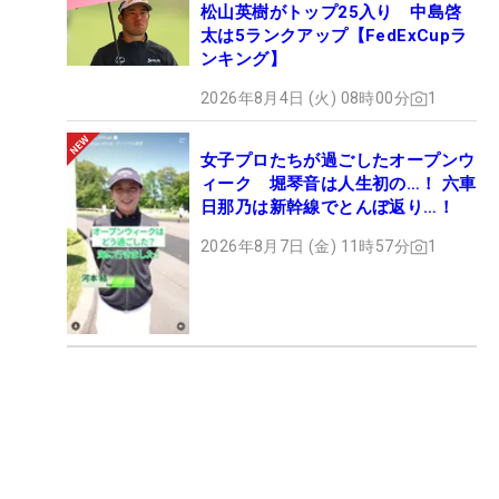
松山英樹がトップ25入り 中島啓
太は5ランクアップ【FedExCupラ
ンキング】
2026年8月4日 (火) 08時00分
1
女子プロたちが過ごしたオープンウ
ィーク 堀琴音は人生初の…！ 六車
日那乃は新幹線でとんぼ返り…！
2026年8月7日 (金) 11時57分
1