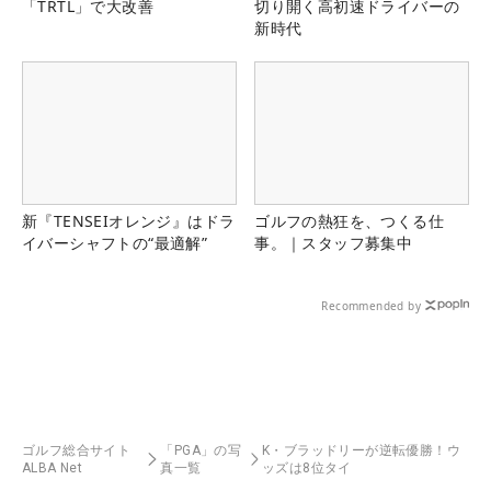
「TRTL」で大改善
切り開く高初速ドライバーの
新時代
新『TENSEIオレンジ』はドラ
ゴルフの熱狂を、つくる仕
イバーシャフトの“最適解”
事。｜スタッフ募集中
Recommended by
ゴルフ総合サイト
「PGA」の写
K・ブラッドリーが逆転優勝！ウ
ALBA Net
真一覧
ッズは8位タイ