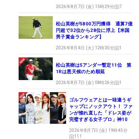
2026年8月7日 (金) 15時29分
7
松山英樹が5800万円獲得 通算7億
円超で32位から28位に浮上【米国
男子賞金ランキング】
2026年8月4日 (火) 12時30分
1
松山英樹は5アンダー暫定11位 第
1Rは悪天候のため順延
2026年8月7日 (金) 08時26分
1
ゴルフウェアとは一味違うギ
ャップにノックアウト！ ファ
ンが惚れ直した「ドレス姿が
完璧すぎる女子プロ」神10
2026年8月7日 (金) 19時45分
111