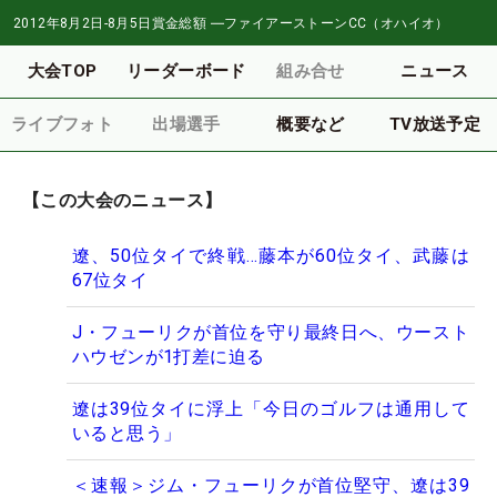
2012年8月2日-8月5日
賞金総額
―
ファイアーストーンCC（オハイオ）
大会TOP
リーダーボード
組み合せ
ニュース
ライブフォト
出場選手
概要など
TV放送予定
【この大会のニュース】
遼、50位タイで終戦…藤本が60位タイ、武藤は
67位タイ
J・フューリクが首位を守り最終日へ、ウースト
ハウゼンが1打差に迫る
遼は39位タイに浮上「今日のゴルフは通用して
いると思う」
＜速報＞ジム・フューリクが首位堅守、遼は39