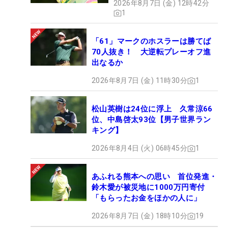
2026年8月7日 (金) 12時42分
1
「61」マークのホスラーは勝てば
70人抜き！ 大逆転プレーオフ進
出なるか
2026年8月7日 (金) 11時30分
1
松山英樹は24位に浮上 久常涼66
位、中島啓太93位【男子世界ラン
キング】
2026年8月4日 (火) 06時45分
1
あふれる熊本への思い 首位発進・
鈴木愛が被災地に1000万円寄付
「もらったお金をほかの人に」
2026年8月7日 (金) 18時10分
19