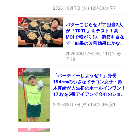
2026年8月7日 (金) 12時00分
7
パターこじらせギア担当2人
が『TRTL』をテスト！高
MOIで転がり◎、調節も自在
で「結果の改善効果にかなり
の意外性」
2026年8月7日 (金) 11時15分
18
「パーティーしようぜ！」身長
154cmの小さなドラコン女子・鈴
木真緒が人生初のホールインワン！
173yを5番アイアンで会心のショッ
ト
2026年8月7日 (金) 16時00分
1