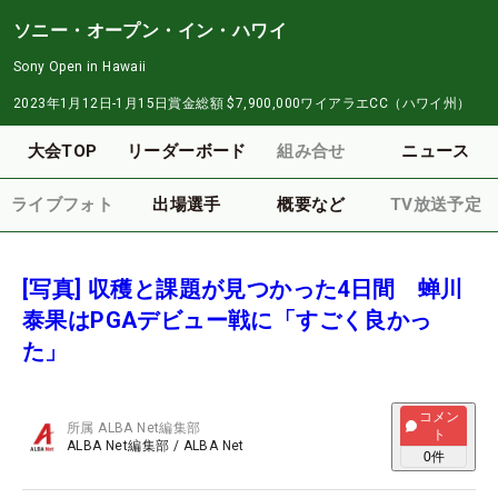
ソニー・オープン・イン・ハワイ
Sony Open in Hawaii
2023年1月12日-1月15日
賞金総額
$7,900,000
ワイアラエCC（ハワイ州）
大会TOP
リーダーボード
組み合せ
ニュース
ライブフォト
出場選手
概要など
TV放送予定
[写真] 収穫と課題が見つかった4日間 蝉川
泰果はPGAデビュー戦に「すごく良かっ
た」
コメン
所属
ALBA Net編集部
ト
ALBA Net編集部
/
ALBA Net
0
件