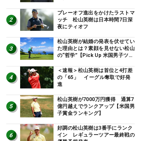
プレーオフ進出をかけたラストマ
2
ッチ 松山英樹は日本時間7日深
夜にティオフ
松山英樹が結婚の発表を伏せてい
3
た理由とは？素顔を見せない松山
の“哲学”【Pick Up 米国男子ツア
ー十大ニュース】
＜速報＞松山英樹は首位と4打差
4
の「65」 イーグル奪取で好発
進
松山英樹が7000万円獲得 通算7
5
億円越えでランクアップ【米国男
子賞金ランキング】
好調の松山英樹は3番手にランク
6
イン レギュラーツアー最終戦の