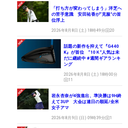
「打ち方が変わってしまう」洋芝へ
の苦手意識 安田祐香が“克服”の首
位浮上
2026年8月8日 (土) 18時49分
20
話題の新作を抑えて『G440
K』が首位 “10Ｋ”人気は未
だに継続中 #週間ギアランキ
ング
2026年8月8日 (土) 18時00分
11
岩永杏奈が4強進出、準決勝は9H終
えて3UP 大会は連日の順延/全米
女子アマ
2026年8月9日 (日) 09時39分
1