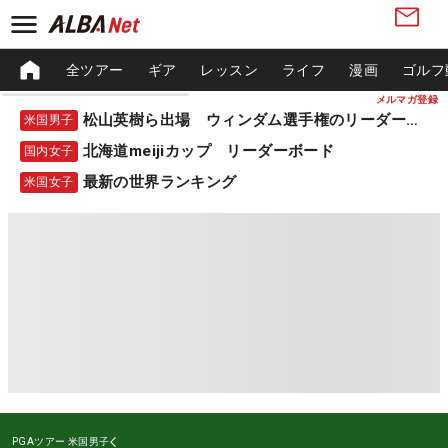
全ツアー
ギア
レッスン
ライフ
漫画
ゴルフ
メルマガ登録
松山英樹ら出場 ウィンダム選手権のリーダーボード
米国男子
北海道meijiカップ リーダーボード
国内女子
最新の世界ランキング
米国女子
PGAツアー
米国男子