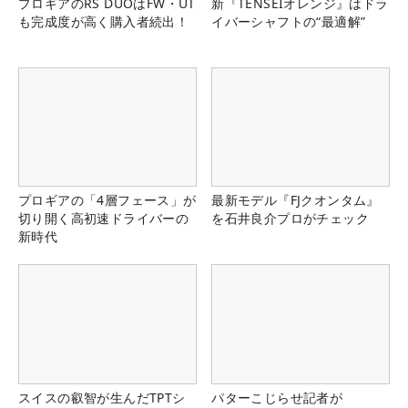
プロギアのRS DUOはFW・UT
新『TENSEIオレンジ』はドラ
も完成度が高く購入者続出！
イバーシャフトの“最適解”
プロギアの「4層フェース」が
最新モデル『FJクオンタム』
切り開く高初速ドライバーの
を石井良介プロがチェック
新時代
スイスの叡智が生んだTPTシ
パターこじらせ記者が