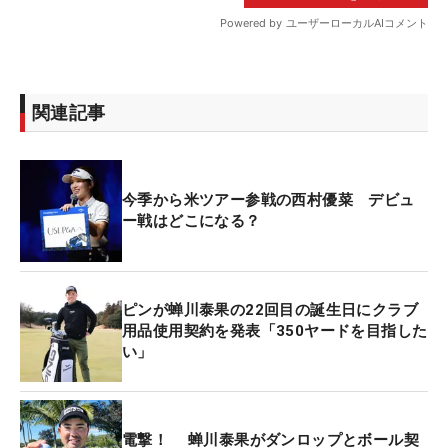
関連記事
今季から米ツアー参戦の西村優菜 デビュ
ー戦はどこになる？
ピンが蝉川泰果の22回目の誕生日にクラブ
用品使用契約を発表「350ヤードを目指した
い」
電撃！ 蝉川泰果がダンロップとボール契