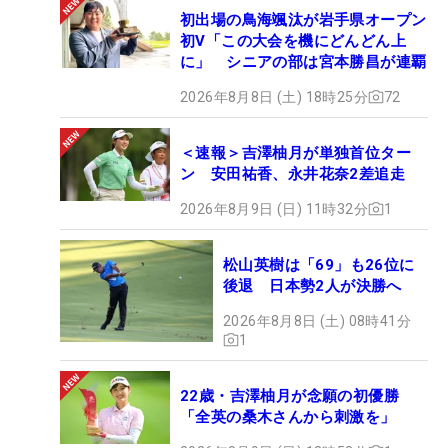
初出場の鳥海颯汰が岩手県オープン
初V「この大会を機にどんどん上
に」 シニアの部は宮本勝昌が連覇
2026年8月8日 (土) 18時25分
72
＜速報＞吉澤柚月が単独首位ター
ン 安田祐香、永井花奈2差追走
2026年8月9日 (日) 11時32分
1
松山英樹は「69」も26位に
後退 日本勢2人が決勝へ
2026年8月8日 (土) 08時41分
1
22歳・吉澤柚月が念願の初優勝
「全英の桑木さんから刺激を」