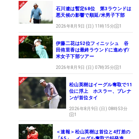
石川遼は暫定68位 第3ラウンドは
悪天候の影響で順延/米男子下部
2026年8月9日 (日) 11時15分
1
伊藤二花は52位フィニッシュ 谷
田侑里香は最終ラウンドに進めず/
米女子下部ツアー
2026年8月9日 (日) 07時35分
1
松山英樹はイーグル奪取で11
位に浮上 ホスラー、ブレナ
ンが首位タイ
2026年8月9日 (日) 08時53分
1
＜速報＞松山英樹は首位と4打差の
「65」 イーグル奪取で好発進