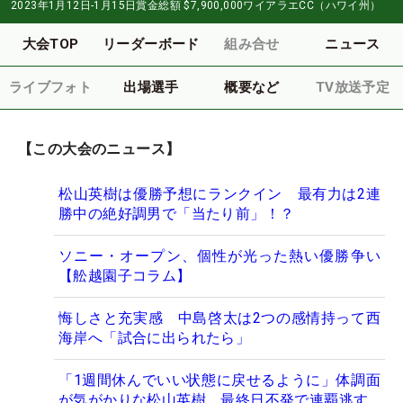
2023年1月12日-1月15日
賞金総額
$7,900,000
ワイアラエCC（ハワイ州）
大会TOP
リーダーボード
組み合せ
ニュース
ライブフォト
出場選手
概要など
TV放送予定
【この大会のニュース】
松山英樹は優勝予想にランクイン 最有力は2連
勝中の絶好調男で「当たり前」！？
ソニー・オープン、個性が光った熱い優勝争い
【舩越園子コラム】
悔しさと充実感 中島啓太は2つの感情持って西
海岸へ「試合に出られたら」
「1週間休んでいい状態に戻せるように」体調面
が気がかりな松山英樹 最終日不発で連覇逃す