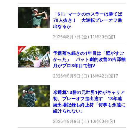
「61」マークのホスラーは勝てば
70人抜き！ 大逆転プレーオフ進
出なるか
2026年8月7日 (金) 11時30分
1
予選落ち続きの1年目は「壁がすご
かった」 パット劇的改善の吉澤柚
月がプロ3年目で初V
2026年8月9日 (日) 16時42分
17
米通算13勝の元世界1位がキャリア
初、プレーオフ進出逃す 18年連
続出場記録も終止符「何事も永遠に
続けられない」
2026年8月8日 (土) 10時00分
1