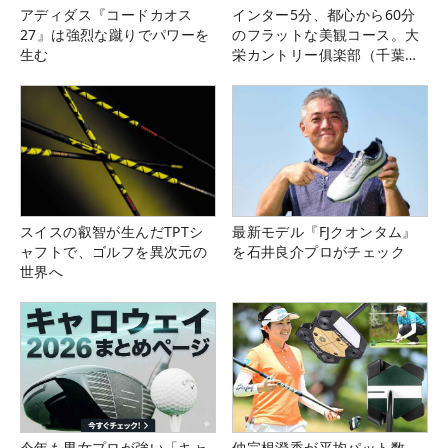
アディダス『コードカオス
インター5分、都心から60分
27』は強烈な蹴りでパワーを
のフラットな美観コース。大
生む
栄カントリー俱楽部（千葉
県）
スイスの叡智が生んだTPTシ
最新モデル『FJクオンタム』
ャフトで、ゴルフを異次元の
を石井良介プロがチェック
世界へ
今年も男女プロが強い「キャ
仲宗根澄香が平均パット数