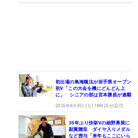
初出場の鳥海颯汰が岩手県オープン
初V「この大会を機にどんどん上
に」 シニアの部は宮本勝昌が連覇
2026年8月8日 (土) 18時25分
72
35年ぶり快挙Vの細野勇策に
副賞贈呈 ダイヤ入りメダル
など授与「来年もここにいら