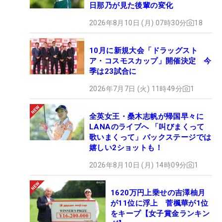
日那乃が見た後輩の変化
2026年8月10日 (月) 07時30分
18
10月に新規大会「ドラッグスト
ア・コスモスカップ」開催決定 今
季は23試合に
2026年7月7日 (火) 11時49分
1
全英女王・桑木志帆が帰国早々に
LANAのライブへ 「叫びまくって
歌いまくって」バックステージでは
嬉しい2ショットも！
2026年8月10日 (月) 14時09分
1
1620万円上乗せの吉澤柚月
が11位に浮上 菅楓華が1位
をキープ【女子賞金ランキン