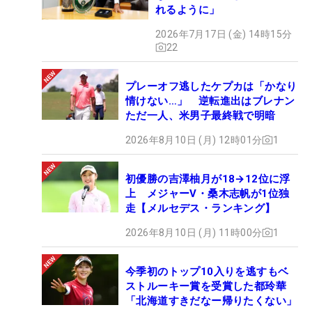
れるように」
2026年7月17日 (金) 14時15分
22
プレーオフ逃したケプカは「かなり
情けない…」 逆転進出はブレナン
ただ一人、米男子最終戦で明暗
2026年8月10日 (月) 12時01分
1
初優勝の吉澤柚月が18→12位に浮
上 メジャーV・桑木志帆が1位独
走【メルセデス・ランキング】
2026年8月10日 (月) 11時00分
1
今季初のトップ10入りを逃すもベ
ストルーキー賞を受賞した都玲華
「北海道すきだなー帰りたくない」