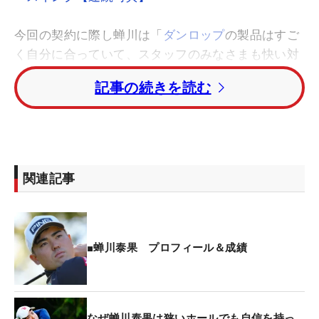
今回の契約に際し蝉川は「
ダンロップ
の製品はすご
く自分に合っていて、スタッフのみなさまも快い対
応をいただけており契約することを決めさせていた
記事の続きを読む
だきました」と理由を説明した。
また、ボールについては「ドライバーショットでは
思った弾道で飛んでいてフィーリングも良く、ラウ
ンド使用でのフェアウェイキープ率も上がっていま
関連記事
す。アイアンショットではスピンの影響で今までよ
り5〜10ヤードぐらい飛んでいます。そしてドライ
バーではスピンが減り、ウエッジではかかるのは魔
法のようです。パターは距離感がつかみやすくフィ
■蝉川泰果 プロフィール＆成績
ーリングも良く直進性に優れています。ドライバー
からパターまで、ショット、パットともにイメージ
以上の
スリクソン
のボールで戦っていきたいと思い
なぜ蝉川泰果は狭いホールでも自信を持っ