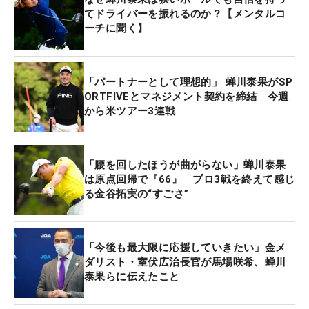
ました」とコメントしている。
てドライバーを振れるのか？【メンタルコ
ーチに聞く】
蝉川は今週の「
ソニー・オープン・イン・ハワイ
」
から3週連続で米国男子ツアーに出場予定。新しい
相棒とともにどんなプレーを見せてくれるのか。
「パートナーとして理想的」 蝉川泰果がSP
ORTFIVEとマネジメント契約を締結 今週
から米ツアー3連戦
「腰を回したほうが曲がらない」蝉川泰果
は原点回帰で『66』 プロ3戦を終えて感じ
る金谷拓実の“すごさ”
「今後も最大限に応援していきたい」金メ
ダリスト・室伏広治長官が馬場咲希、蝉川
泰果らに伝えたこと