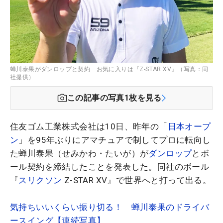
蝉川泰果がダンロップと契約 お気に入りは『Z-STAR XV』（写真：同
社提供）
この記事の写真
1
枚を見る
住友ゴム工業株式会社は10日、昨年の「
日本オープ
ン
」を95年ぶりにアマチュアで制してプロに転向し
た蝉川泰果（せみかわ・たいが）が
ダンロップ
とボ
ール契約を締結したことを発表した。同社のボール
『
スリクソン
Z-STAR XV』で世界へと打って出る。
気持ちいいくらい振り切る！ 蝉川泰果のドライバ
ースイング【連続写真】