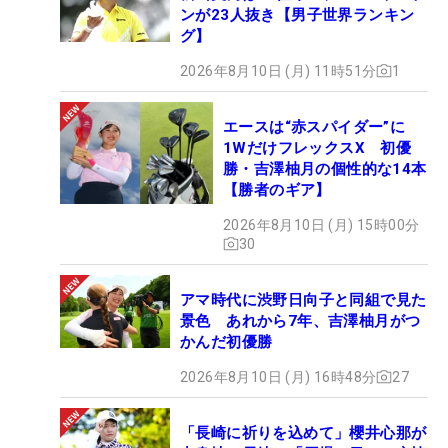
ンが23人抜き【男子世界ランキン
グ】
2026年8月10日 (月) 11時51分
1
エースは“赤スパイダー”に
1WだけフレックスX 初優
勝・吉澤柚月の個性的な14本
【勝者のギア】
2026年8月10日 (月) 15時00分
30
アマ時代に渋野日向子と同組で見た
景色 あれから7年、吉澤柚月がつ
かんだ初優勝
2026年8月10日 (月) 16時48分
27
「長崎に祈りを込めて」櫻井心那が