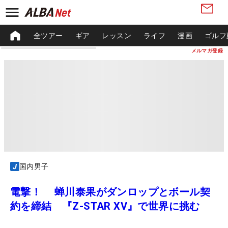
全ツアー
ギア
レッスン
ライフ
漫画
ゴルフ
メルマガ登録
国内男子
電撃！ 蝉川泰果がダンロップとボール契
約を締結 『Z-STAR XV』で世界に挑む