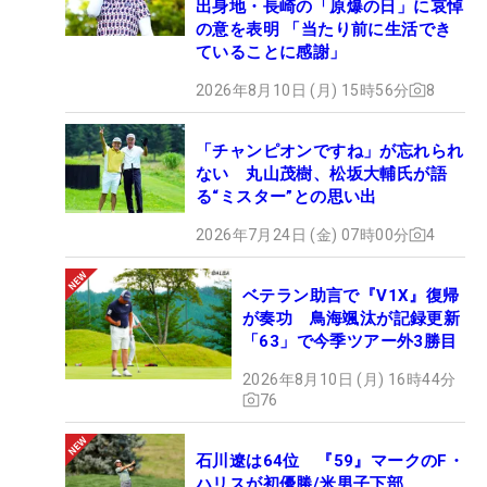
出身地・長崎の「原爆の日」に哀悼
の意を表明 「当たり前に生活でき
ていることに感謝」
2026年8月10日 (月) 15時56分
8
「チャンピオンですね」が忘れられ
ない 丸山茂樹、松坂大輔氏が語
る“ミスター”との思い出
2026年7月24日 (金) 07時00分
4
ベテラン助言で『V1X』復帰
が奏功 鳥海颯汰が記録更新
「63」で今季ツアー外3勝目
2026年8月10日 (月) 16時44分
76
石川遼は64位 『59』マークのF・
ハリスが初優勝/米男子下部