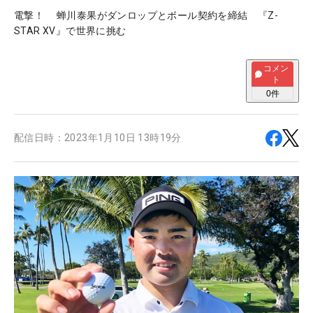
電撃！ 蝉川泰果がダンロップとボール契約を締結 『Z-
STAR XV』で世界に挑む
コメン
ト
0
件
配信日時：
2023年1月10日 13時19分