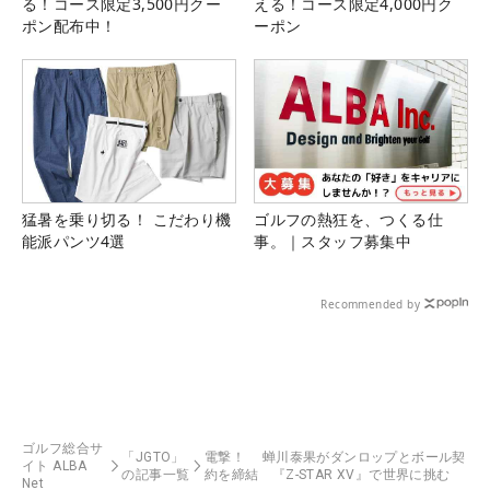
る！コース限定3,500円クー
える！コース限定4,000円ク
ポン配布中！
ーポン
猛暑を乗り切る！ こだわり機
ゴルフの熱狂を、つくる仕
能派パンツ4選
事。｜スタッフ募集中
Recommended by
ゴルフ総合サ
「JGTO」
電撃！ 蝉川泰果がダンロップとボール契
イト ALBA
の記事一覧
約を締結 『Z-STAR XV』で世界に挑む
Net