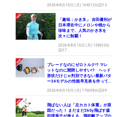
2026年8月10日 (月) 16時12分
13
「趣味：かき氷」 吉田優利が
日本滞在中にメロンや桃から
珍味まで、人気のかき氷を
次々に制覇！
2026年8月10日 (月) 13時53分
17
ブレードなのにゼロトルク!? マレ
ットなのに開閉しやすい!? ヘッド
形状だけじゃ判別できない最新パタ
ー34モデルの性能早見表を作って
みた #ギアカタログ2026
2026年8月10日 (月) 17時08分
39
飛ばない人は「左カカト体重」が原
因だった！ まだまだ260y飛ばす森
田理香子が考える、飛距離アップの