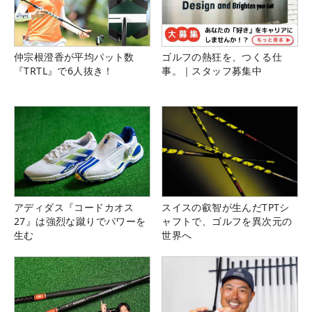
仲宗根澄香が平均パット数
ゴルフの熱狂を、つくる仕
『TRTL』で6人抜き！
事。｜スタッフ募集中
アディダス『コードカオス
スイスの叡智が生んだTPTシ
27』は強烈な蹴りでパワーを
ャフトで、ゴルフを異次元の
生む
世界へ