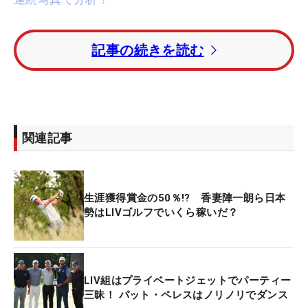
同紙によると司法省の捜査機関は、すでに「LIVゴ
記事の続きを読む
ルフ」に参戦した数名の選手のエージェントらに聞
き取りを行っており、「調査はLIVゴルフのトーナ
メントには世界ランキングのポイントが交付されな
いこと。LIVゴルフをプレーすることでPGAツアー
のメンバー資格を失うとジェイ・モナハン会長が伝
関連記事
えた」ことに争点を置いているという。
すでにPGAツアーは、ここまで行われたLIVゴルフ2
生涯獲得賞金の50％!? 香妻陣一朗ら日本
戦のうち、少なくともどちらかに出場した24名の選
勢はLIVゴルフでいくら稼いだ？
手をツアーメンバーから除外している。PGAツアー
は調べを受けていることを認めた上で、同ツアーの
ジェイ・モナハン会長は「これは予想されなかった
ことではない。過去に同じ問題で調査を受けた。今
LIV組はプライベートジェットでパーティー
三昧！ パット・ペレスはノリノリでダンス
回も同じ状況だと確信している」と話した。