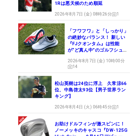
1Rは悪天候のため順延
2026年8月7日 (金) 08時26分
1
「フワフワ」と「しっかり」
の絶妙なバランス！ 新しい
『FJクオンタム』は性能
が“ど真ん中”のゴルフシュー
ズだった
2026年8月7日 (金) 10時00分
14
松山英樹は24位に浮上 久常涼66
位、中島啓太93位【男子世界ラン
キング】
2026年8月4日 (火) 06時45分
1
お助けドルフィンが激スピンに！
ノーメッキのキャスコ『DW-125G