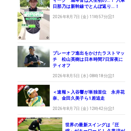
ィーク 堀琴音は人生初の…！ 六車
日那乃は新幹線でとんぼ返り…！
2026年8月7日 (金) 11時57分
1
プレーオフ進出をかけたラストマッ
チ 松山英樹は日本時間7日深夜に
ティオフ
2026年8月5日 (水) 08時18分
1
＜速報＞入谷響が単独首位 永井花
奈、金田久美子ら1差追走
2026年8月7日 (金) 12時42分
1
世界の最新スイングは「圧