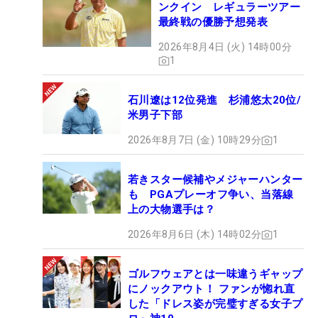
ンクイン レギュラーツアー
最終戦の優勝予想発表
2026年8月4日 (火) 14時00分
1
石川遼は12位発進 杉浦悠太20位/
米男子下部
2026年8月7日 (金) 10時29分
1
若きスター候補やメジャーハンター
も PGAプレーオフ争い、当落線
上の大物選手は？
2026年8月6日 (木) 14時02分
1
ゴルフウェアとは一味違うギャップ
にノックアウト！ ファンが惚れ直
した「ドレス姿が完璧すぎる女子プ