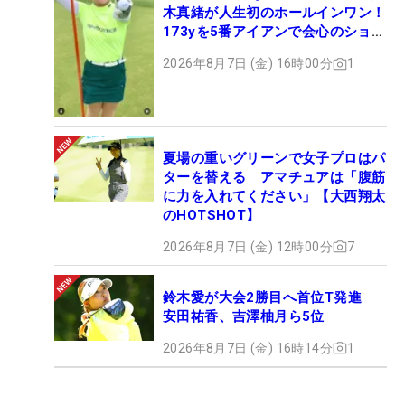
木真緒が人生初のホールインワン！
173yを5番アイアンで会心のショッ
ト
2026年8月7日 (金) 16時00分
1
夏場の重いグリーンで女子プロはパ
ターを替える アマチュアは「腹筋
に力を入れてください」【大西翔太
のHOTSHOT】
2026年8月7日 (金) 12時00分
7
鈴木愛が大会2勝目へ首位T発進
安田祐香、吉澤柚月ら5位
2026年8月7日 (金) 16時14分
1