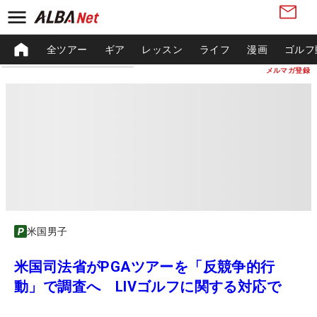
全ツアー
ギア
レッスン
ライフ
漫画
ゴルフ
メルマガ登録
米国男子
米国司法省がPGAツアーを「反競争的行
動」で調査へ LIVゴルフに関する対応で