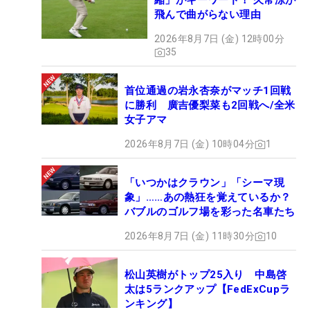
縮」がキーワード！ 久常涼が
飛んで曲がらない理由
2026年8月7日 (金) 12時00分
35
首位通過の岩永杏奈がマッチ1回戦
に勝利 廣吉優梨菜も2回戦へ/全米
女子アマ
2026年8月7日 (金) 10時04分
1
「いつかはクラウン」「シーマ現
象」……あの熱狂を覚えているか？
バブルのゴルフ場を彩った名車たち
2026年8月7日 (金) 11時30分
10
松山英樹がトップ25入り 中島啓
太は5ランクアップ【FedExCupラ
ンキング】