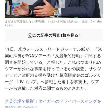
まだまだ沈静化しないLIV騒動 いよいよ司法も動いた （撮影：GettyIm
ages）
この記事の写真
1
枚を見る
11日、米ウォールストリートジャーナル紙が、「米
国司法省がPGAツアーの『反競争的行動』に関する
調査を開始している」と報じた。これはつまりPGA
ツアーが公正な事業を行っているかの調査。サウジ
アラビア政府の支援を受けた超高額賞金のゴルフリ
ーグ「LIVゴルフ」へ参戦した選手を事実上、ツア
ーから追放した対応に関するものとされた。
全英会場で撮影！タイガーのドライバースイングを
連続写真で分析！