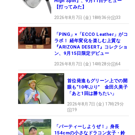
High Spin』、9月11日デビュー
【打ってみた】
2026年8月7日 (金) 18時36分
33
「PING」×「ECCO Leather」がコ
ラボ！ 経年変化を楽しむ上質な
『ARIZONA DESERT』コレクショ
ン、9月15日限定デビュー
2026年8月7日 (金) 14時28分
64
首位発進もグリーン上での開
眼も“10年ぶり” 金田久美子
「あと1回は勝ちたい」
2026年8月7日 (金) 17時29分
19
「パーティーしようぜ！」身長
154cmの小さなドラコン女子・鈴