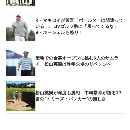
実際1994年に、米国の連邦取引委員会が「PGAツア
ーは他のツアー、TVイベントに出場する際に許可を
R・マキロイが苦言「ポールターは間違って
得る必要がある」という規則が「反トラスト法」
いる」、LIVゴルフ勢に「戻ってくるな」
B・ホーシェルも怒り！
（独占禁止法）に違反すると認定している。しかし
ながら連邦取引委員会は何ら措置を取らず、途中で
捜査を止めた経緯がある。
聖地での全英オープンに挑む6人のサムラ
イ 松山英樹は昨年欠場のリベンジへ
現在PGAツアーはメンバーに対し北米以外での大会
は3大会までの出場許可を出している。この調査は
ジョー・バイデン米大統領が今週サウジアラビアを
訪問するタイミングで行われたと思われるが、大統
松山英樹が何度も挑戦 中嶋常幸が語る17
領は多くは石油問題、及びサウジアラビアの人権問
番の“トミーズ・バンカー”の難しさ
題について話し合うと見られる。（文・武川玲子＝
米国在住）