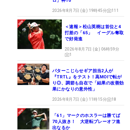
ロ」神10
2026年8月7日 (金) 19時45分
111
＜速報＞松山英樹は首位と4
打差の「65」 イーグル奪取
で好発進
2026年8月7日 (金) 06時59分
1
パターこじらせギア担当2人が
『TRTL』をテスト！高MOIで転が
り◎、調節も自在で「結果の改善効
果にかなりの意外性」
2026年8月7日 (金) 11時15分
18
「61」マークのホスラーは勝てば
70人抜き！ 大逆転プレーオフ進
出なるか