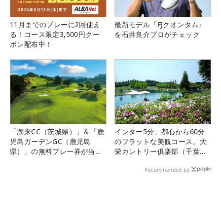
11月までのプレーに2回使え
最新モデル『FJクオンタム』
る！コース限定3,500円クー
を石井良介プロがチェック
ポン配布中！
「潮来CC（茨城県）」＆「鹿
インター5分、都心から60分
児島ガーデンGC（鹿児島
のフラットな美観コース。大
県）」の無料プレー券が当た
栄カントリー俱楽部（千葉
る！！
県）
Recommended by