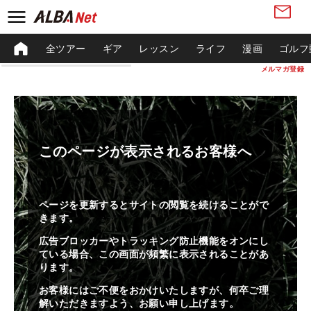
全ツアー
ギア
レッスン
ライフ
漫画
ゴルフ
メルマガ登録
このページが表示されるお客様へ
ページを更新するとサイトの閲覧を続けることがで
きます。
広告ブロッカーやトラッキング防止機能をオンにし
ている場合、この画面が頻繁に表示されることがあ
ります。
お客様にはご不便をおかけいたしますが、何卒ご理
解いただきますよう、お願い申し上げます。