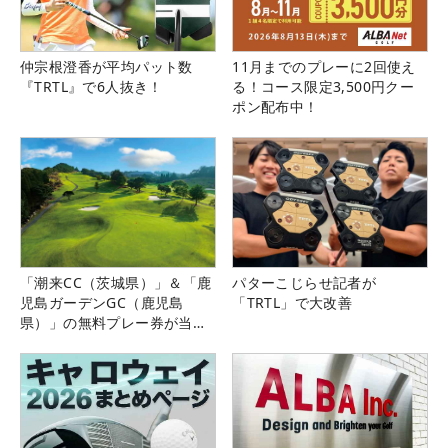
仲宗根澄香が平均パット数
11月までのプレーに2回使え
『TRTL』で6人抜き！
る！コース限定3,500円クー
ポン配布中！
「潮来CC（茨城県）」＆「鹿
パターこじらせ記者が
児島ガーデンGC（鹿児島
「TRTL」で大改善
県）」の無料プレー券が当た
る！！