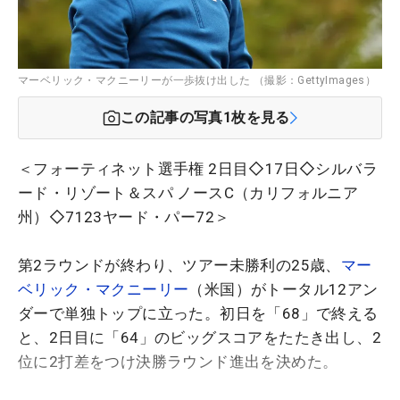
マーベリック・マクニーリーが一歩抜け出した （撮影：GettyImages）
この記事の写真
1
枚を見る
＜フォーティネット選手権 2日目◇17日◇シルバラ
ード・リゾート＆スパ ノースC（カリフォルニア
州）◇7123ヤード・パー72＞
第2ラウンドが終わり、ツアー未勝利の25歳、
マー
ベリック・マクニーリー
（米国）がトータル12アン
ダーで単独トップに立った。初日を「68」で終える
と、2日目に「64」のビッグスコアをたたき出し、2
位に2打差をつけ決勝ラウンド進出を決めた。