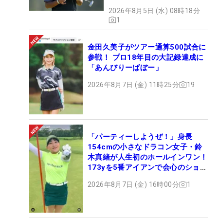
2026年8月5日 (水) 08時18分
1
金田久美子がツアー通算500試合に
参戦！ プロ18年目の大記録達成に
「あんびりーばぼー」
2026年8月7日 (金) 11時25分
19
「パーティーしようぜ！」身長
154cmの小さなドラコン女子・鈴
木真緒が人生初のホールインワン！
173yを5番アイアンで会心のショッ
ト
2026年8月7日 (金) 16時00分
1