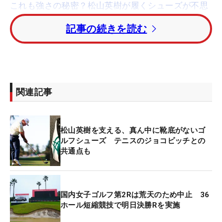
これも強さの秘密？松山英樹が履くシューズが不思
議
記事の続きを読む
マクニーリーを追うのはトータル10アンダーのボ
ウ・ホスラー（米国）、
ミト・ペレイラ
（チリ）の
2人。トータル9アンダー・4位タイに昨季のツアー
新人王に輝いた
ウィル・ザラトリス
のほか、
トロ
関連記事
イ・メリット
、
ブロンソン・バーグーン
（いずれも
米国）が続いている。
松山英樹を支える、真ん中に靴底がないゴ
初日を3アンダー・24位タイで滑り出した松山英樹
ルフシューズ テニスのジョコビッチとの
共通点も
は、4バーディ・1ボギーで回り、2日目続けて
「69」をマーク。トータル6アンダーまで伸ばし、
順位を17位タイまで上げた。
国内女子ゴルフ第2Rは荒天のため中止 36
ホール短縮競技で明日決勝Rを実施
このほか
フィル・ミケルソン
（米国）は、トータル
5アンダーの24位タイで決勝ラウンドに進出。開幕