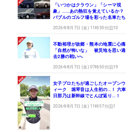
「いつかはクラウン」「シーマ現
象」……あの熱狂を覚えているか？
バブルのゴルフ場を彩った名車たち
2026年8月7日 (金) 11時30分
10
不動裕理が故郷・熊本の地震に心痛
「自然が怖いな」 被災地を思い過
去2勝の戦いへ
2026年8月7日 (金) 07時50分
19
女子プロたちが過ごしたオープンウ
ィーク 堀琴音は人生初の…！ 六車
日那乃は新幹線でとんぼ返り…！
2026年8月7日 (金) 11時57分
1