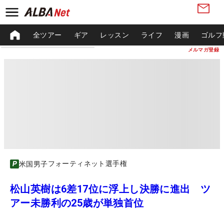
全ツアー
ギア
レッスン
ライフ
漫画
ゴルフ
メルマガ登録
フォーティネット選手権
米国男子
松山英樹は6差17位に浮上し決勝に進出 ツ
アー未勝利の25歳が単独首位