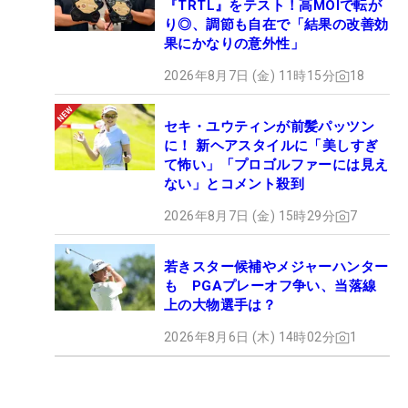
『TRTL』をテスト！高MOIで転が
り◎、調節も自在で「結果の改善効
果にかなりの意外性」
2026年8月7日 (金) 11時15分
18
セキ・ユウティンが前髪パッツン
に！ 新ヘアスタイルに「美しすぎ
て怖い」「プロゴルファーには見え
ない」とコメント殺到
2026年8月7日 (金) 15時29分
7
若きスター候補やメジャーハンター
も PGAプレーオフ争い、当落線
上の大物選手は？
2026年8月6日 (木) 14時02分
1