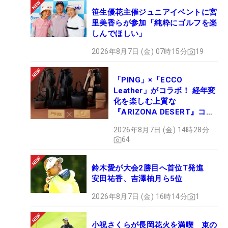
笹生優花主催ジュニアイベントに宮
里美香らが参加「純粋にゴルフを楽
しんでほしい」
2026年8月7日 (金) 07時15分
19
「PING」×「ECCO
Leather」がコラボ！ 経年変
化を楽しむ上質な
『ARIZONA DESERT』コレ
クション、9月15日限定デビ
2026年8月7日 (金) 14時28分
ュー
64
鈴木愛が大会2勝目へ首位T発進
安田祐香、吉澤柚月ら5位
2026年8月7日 (金) 16時14分
1
小祝さくらが長岡花火を満喫 束の