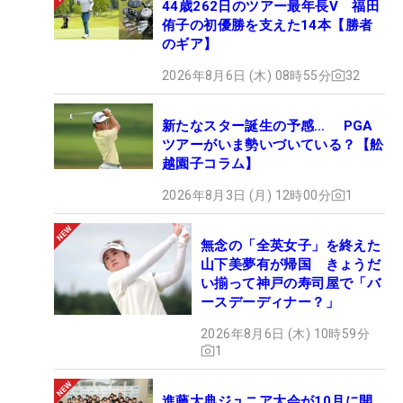
44歳262日のツアー最年長V 福田
侑子の初優勝を支えた14本【勝者
のギア】
2026年8月6日 (木) 08時55分
32
新たなスター誕生の予感… PGA
ツアーがいま勢いづいている？【舩
越園子コラム】
2026年8月3日 (月) 12時00分
1
無念の「全英女子」を終えた
山下美夢有が帰国 きょうだ
い揃って神戸の寿司屋で「バ
ースデーディナー？」
2026年8月6日 (木) 10時59分
1
進藤大典ジュニア大会が10月に開