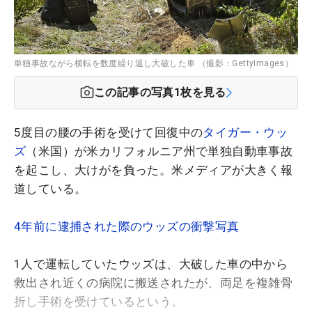
単独事故ながら横転を数度繰り返し大破した車 （撮影：GettyImages）
この記事の写真
1
枚を見る
5度目の腰の手術を受けて回復中の
タイガー・ウッ
ズ
（米国）が米カリフォルニア州で単独自動車事故
を起こし、大けがを負った。米メディアが大きく報
道している。
4年前に逮捕された際のウッズの衝撃写真
1人で運転していたウッズは、大破した車の中から
救出され近くの病院に搬送されたが、両足を複雑骨
折し手術を受けているという。