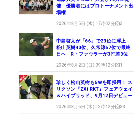
催 優勝者にはプロトーナメント出
場権
2026年8月5日 (水) 17時02分
3
中島啓太が「66」で23位に浮上
松山英樹40位、久常涼67位で最終
日ヘ R・ファウラーが3打差3位
2026年8月2日 (日) 09時12分
1
珍しく松山英樹も5Wを即採用！ ス
リクソン『ZXi RKT』フェアウェイ
＆ハイブリッド、9月12日デビュー
2026年8月6日 (木) 13時42分
33