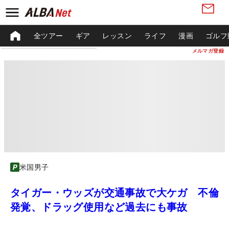
全ツアー
ギア
レッスン
ライフ
漫画
ゴルフ
メルマガ登録
米国男子
タイガー・ウッズが交通事故で大ケガ 不倫
発覚、ドラッグ使用など過去にも事故