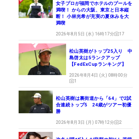
女子プロが福岡でホテルのプールを
満喫！ からの大阪、東京と日本縦
断！ 小林光希が充実の夏休みを大
満喫
2026年8月5日 (水) 16時17分
17
松山英樹がトップ25入り 中
島啓太は5ランクアップ
【FedExCupランキング】
2026年8月4日 (火) 08時00分
1
松山英樹は裏街道から「64」で2試
合連続トップ5 24歳がツアー初優
勝
2026年8月3日 (月) 07時12分
2