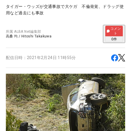
タイガー・ウッズが交通事故で大ケガ 不倫発覚、ドラッグ使
用など過去にも事故
コメン
所属
ALBA Net編集部
ト
高桑 均
/
Hitoshi Takakuwa
0
件
配信日時：
2021年2月24日 11時55分