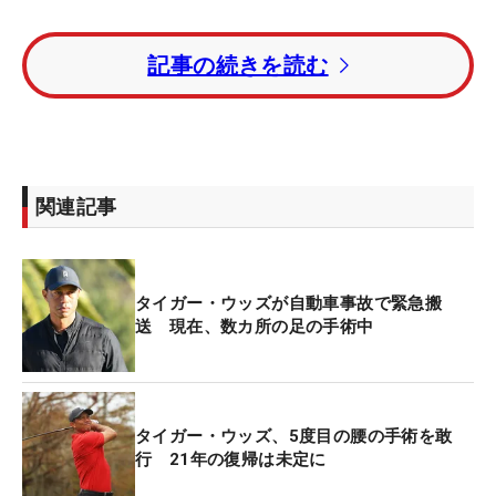
代理人によると命に別状はないものの、ツアー復帰
記事の続きを読む
は難しいとの見方が強い。
現地当局によると「命が助かっただけでも幸運」と
いうほどの大事故。近隣者が通報し救急隊が駆けつ
けたときには意識はあったという。
関連記事
ウッズからアルコールや薬物は検出されなかったも
のの、ブレーキ痕は見られず天気も悪くなかったこ
タイガー・ウッズが自動車事故で緊急搬
とから、かなりのスピードが出ており、なんらかの
送 現在、数カ所の足の手術中
影響で反対車線に飛ばされ、数度横転し大破したと
見られる。
タイガー・ウッズ、5度目の腰の手術を敢
行 21年の復帰は未定に