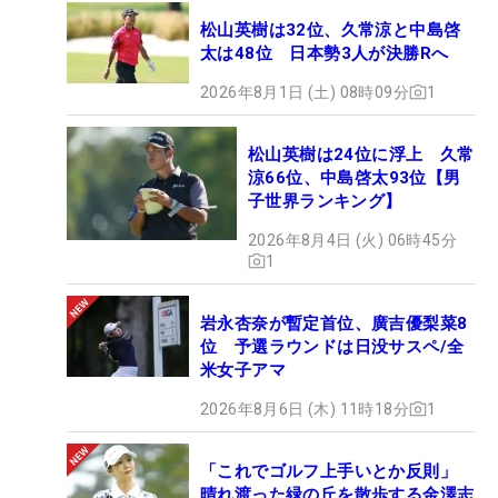
松山英樹は32位、久常涼と中島啓
太は48位 日本勢3人が決勝Rへ
2026年8月1日 (土) 08時09分
1
松山英樹は24位に浮上 久常
涼66位、中島啓太93位【男
子世界ランキング】
2026年8月4日 (火) 06時45分
1
岩永杏奈が暫定首位、廣吉優梨菜8
位 予選ラウンドは日没サスペ/全
米女子アマ
2026年8月6日 (木) 11時18分
1
「これでゴルフ上手いとか反則」
晴れ渡った緑の丘を散歩する金澤志