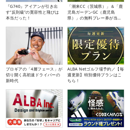
『G740』アイアンが引き出
「潮来CC（茨城県）」＆「鹿
す“反則級”の寛容性と飛びは
児島ガーデンGC（鹿児島
本当だった！
県）」の無料プレー券が当た
る！！
プロギアの「4層フェース」が
ALBA Netゴルフ場予約／【毎
切り開く高初速ドライバーの
週更新】特別優待プランはこ
新時代
ちら！