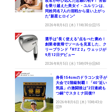
改名が呼び込んだ悲願の初V！ 苦節
を乗り越えた美女イ・ユルリンは、
同姓同名7人の混戦から這い上がっ
た“新星ヒロイン”
2026年8月6日 (木) 11時30分
15
選手は“長く使える”点をべた褒め！
創業者復帰でソールを見直した、ク
リーブランド『RTZ 2』ウェッジが
9月12日デビュー
2026年8月5日 (水) 15時09分
60
身長154cmのドラコン女子が
大会で2階級制覇！「40°近い
気温」の激闘後は“2日連続も
つ鍋”でスタミナ回復!?
2026年8月6日 (木) 10時43分
9