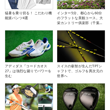
猛暑を乗り切る！ こだわり機
インター5分、都心から60分
能派パンツ4選
のフラットな美観コース。大
栄カントリー俱楽部（千葉
県）
アディダス『コードカオス
スイスの叡智が生んだTPTシ
27』は強烈な蹴りでパワーを
ャフトで、ゴルフを異次元の
生む
世界へ