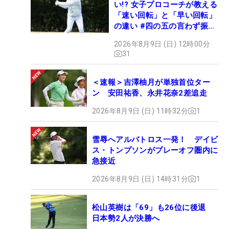
い!? 女子プロコーチが教える
「速い回転」と「早い回転」
の違い #四の五の言わず振り
氣れ
2026年8月9日 (日) 12時00分
31
＜速報＞吉澤柚月が単独首位ター
ン 安田祐香、永井花奈2差追走
2026年8月9日 (日) 11時32分
1
雪辱へアルバトロス一発！ デイビ
ス・トンプソンがプレーオフ圏内に
急接近
2026年8月9日 (日) 14時31分
1
松山英樹は「69」も26位に後退
日本勢2人が決勝へ