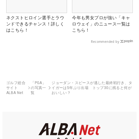
ネクストヒロイン選手とラウ
今年も男女プロが強い「キャ
ンドできるチャンス！詳しく
ロウェイ」のニュース一覧は
はこちら！
こちら！
Recommended by
ゴルフ総合
「PGA」
ジョーダン・スピースが逃した最終戦行き、タ
サイト
の写真一
イガーは5年ぶり出場 トップ30に残ると何が
ALBA Net
覧
おいしい？