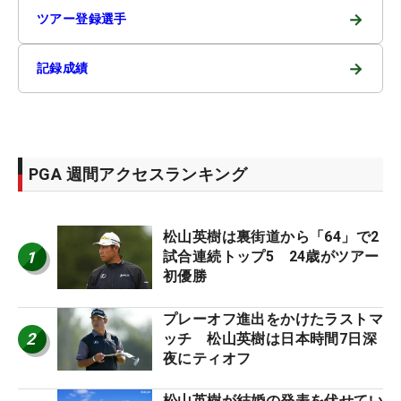
→
ツアー登録選手
→
記録成績
PGA 週間アクセスランキング
松山英樹は裏街道から「64」で2
1
試合連続トップ5 24歳がツアー
初優勝
プレーオフ進出をかけたラストマ
2
ッチ 松山英樹は日本時間7日深
夜にティオフ
松山英樹が結婚の発表を伏せてい