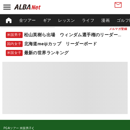
全ツアー
ギア
レッスン
ライフ
漫画
ゴルフ
メルマガ登録
松山英樹ら出場 ウィンダム選手権のリーダーボード
米国男子
北海道meijiカップ リーダーボード
国内女子
最新の世界ランキング
米国女子
PGAツアー
米国男子