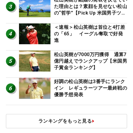
3
た理由とは？素顔を見せない松山
の“哲学”【Pick Up 米国男子ツア
ー十大ニュース】
＜速報＞松山英樹は首位と4打差
4
の「65」 イーグル奪取で好発
進
松山英樹が7000万円獲得 通算7
5
億円越えでランクアップ【米国男
子賞金ランキング】
好調の松山英樹は3番手にランク
6
イン レギュラーツアー最終戦の
優勝予想発表
ランキングをもっと見る