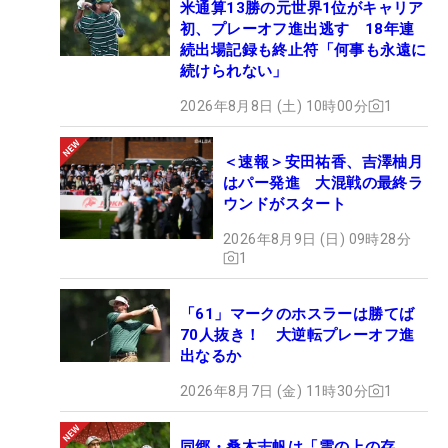
米通算13勝の元世界1位がキャリア
初、プレーオフ進出逃す 18年連
続出場記録も終止符「何事も永遠に
続けられない」
2026年8月8日 (土) 10時00分
1
＜速報＞安田祐香、吉澤柚月
はパー発進 大混戦の最終ラ
ウンドがスタート
2026年8月9日 (日) 09時28分
1
「61」マークのホスラーは勝てば
70人抜き！ 大逆転プレーオフ進
出なるか
2026年8月7日 (金) 11時30分
1
同郷・桑木志帆は「雲の上の存