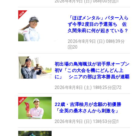
2026年8月9日 (日) 06時00分
1
「ほぼメンタル」パター入ら
ず今季2度目の予選落ち 佐
久間朱莉に何が起きている？
2026年8月9日 (日) 08時39分
20
初出場の鳥海颯汰が岩手県オープン
初V「この大会を機にどんどん上
に」 シニアの部は宮本勝昌が連覇
2026年8月8日 (土) 18時25分
72
22歳・吉澤柚月が念願の初優勝
「全英の桑木さんから刺激を」
2026年8月9日 (日) 13時53分
1