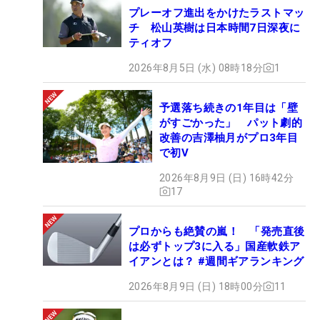
プレーオフ進出をかけたラストマッ
チ 松山英樹は日本時間7日深夜に
ティオフ
2026年8月5日 (水) 08時18分
1
予選落ち続きの1年目は「壁
がすごかった」 パット劇的
改善の吉澤柚月がプロ3年目
で初V
2026年8月9日 (日) 16時42分
17
プロからも絶賛の嵐！ 「発売直後
は必ずトップ3に入る」国産軟鉄ア
イアンとは？ #週間ギアランキング
2026年8月9日 (日) 18時00分
11