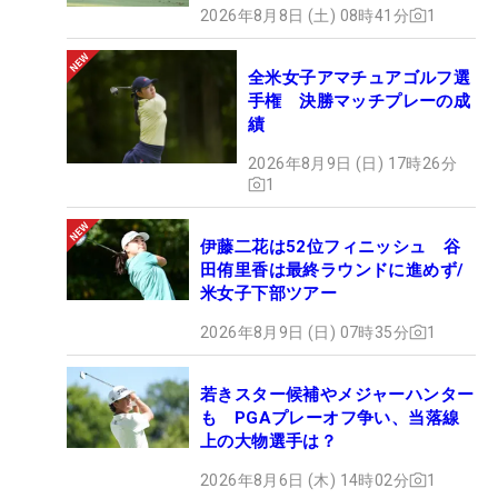
2026年8月8日 (土) 08時41分
1
全米女子アマチュアゴルフ選
手権 決勝マッチプレーの成
績
2026年8月9日 (日) 17時26分
1
伊藤二花は52位フィニッシュ 谷
田侑里香は最終ラウンドに進めず/
米女子下部ツアー
2026年8月9日 (日) 07時35分
1
若きスター候補やメジャーハンター
も PGAプレーオフ争い、当落線
上の大物選手は？
2026年8月6日 (木) 14時02分
1