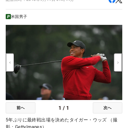
米国男子
1
/
1
前へ
次へ
5年ぶりに最終戦出場を決めたタイガー・ウッズ （撮
影：GettyImages）