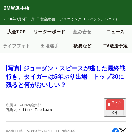
BMW選手権
2018年9月6日-9月9日
賞金総額
―
アロニミンクGC（ペンシルベニア）
大会TOP
リーダーボード
組み合せ
ニュース
ライブフォト
出場選手
概要など
TV放送予定
[写真] ジョーダン・スピースが逃した最終戦
行き、タイガーは5年ぶり出場 トップ30に
残ると何がおいしい？
コメン
所属
ALBA Net編集部
ト
高桑 均
/
Hitoshi Takakuwa
0
件
配信日時：
2018年9月11日 07時44分