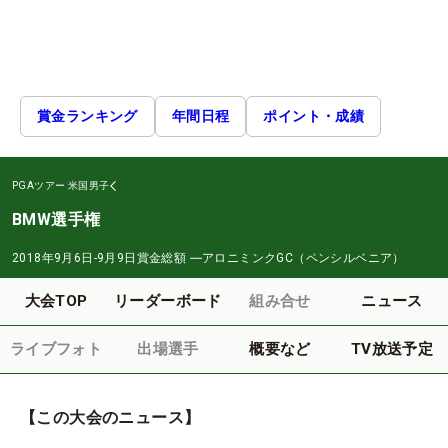
賞金ランキング
年間日程
ポイント・成績
PGAツアー
米国男子
BMW選手権
2018年9月6日-9月9日
賞金総額
―
アロニミンクGC（ペンシルベニア）
大会TOP
リーダーボード
組み合せ
ニュース
ライブフォト
出場選手
概要など
TV放送予定
【この大会のニュース】