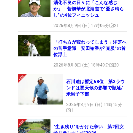
消化不良の日々に「こんな感じ
か」 菅楓華が北海道で“憂さ晴ら
し”の4位フィニッシュ
2026年8月9日 (日) 17時06分
21
「打ち方が変わってしまう」洋芝へ
の苦手意識 安田祐香が“克服”の首
位浮上
2026年8月8日 (土) 18時49分
20
石川遼は暫定68位 第3ラウ
ンドは悪天候の影響で順延/
米男子下部
2026年8月9日 (日) 11時15分
1
“生き残り”をかけた争い 第2回女
子リランキング2026