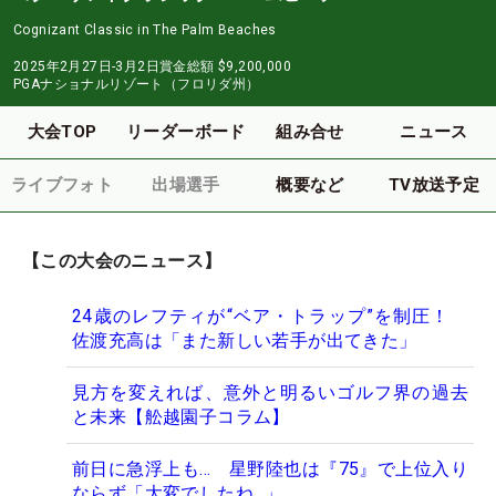
Cognizant Classic in The Palm Beaches
2025年2月27日-3月2日
賞金総額
$9,200,000
PGAナショナルリゾート（フロリダ州）
大会TOP
リーダーボード
組み合せ
ニュース
ライブフォト
出場選手
概要など
TV放送予定
【この大会のニュース】
24歳のレフティが“ベア・トラップ”を制圧！
佐渡充高は「また新しい若手が出てきた」
見方を変えれば、意外と明るいゴルフ界の過去
と未来【舩越園子コラム】
前日に急浮上も… 星野陸也は『75』で上位入り
ならず「大変でしたね…」