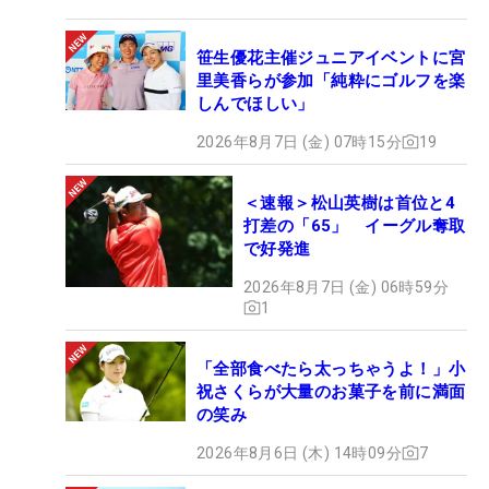
笹生優花主催ジュニアイベントに宮
里美香らが参加「純粋にゴルフを楽
しんでほしい」
2026年8月7日 (金) 07時15分
19
＜速報＞松山英樹は首位と4
打差の「65」 イーグル奪取
で好発進
2026年8月7日 (金) 06時59分
1
「全部食べたら太っちゃうよ！」小
祝さくらが大量のお菓子を前に満面
の笑み
2026年8月6日 (木) 14時09分
7