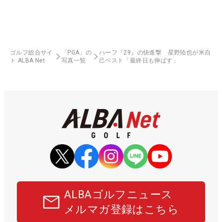
ゴルフ総合サイ
「PGA」の
ハーフ『29』の快進撃 星野陸也が米自
ト ALBA Net
写真一覧
己ベスト「最終日も伸ばす」
ALBAゴルフニュース
メルマガ登録はこちら