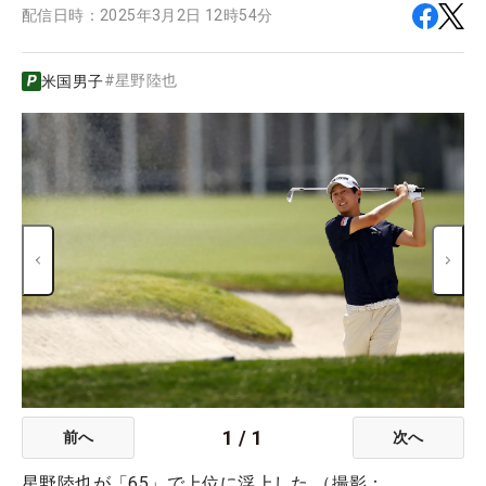
配信日時：
2025年3月2日 12時54分
#
星野陸也
米国男子
1
/
1
前へ
次へ
星野陸也が「65」で上位に浮上した （撮影：