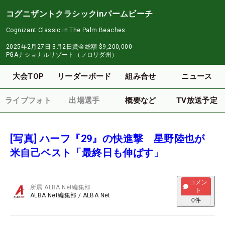
コグニザントクラシックinパームビーチ
Cognizant Classic in The Palm Beaches
2025年2月27日-3月2日
賞金総額
$9,200,000
PGAナショナルリゾート（フロリダ州）
大会TOP
リーダーボード
組み合せ
ニュース
ライブフォト
出場選手
概要など
TV放送予定
[写真] ハーフ『29』の快進撃 星野陸也が
米自己ベスト「最終日も伸ばす」
コメン
所属
ALBA Net編集部
ト
ALBA Net編集部
/
ALBA Net
0
件