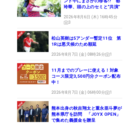
ンド中にまさかの珍客!? 都
玲華、頭の上のセミと“共演”
2026年8月6日 (木) 16時45分
3
松山英樹は5アンダー暫定11位 第
1Rは悪天候のため順延
2026年8月7日 (金) 08時26分
1
11月までのプレーに使える！対象
コース限定3,500円分クーポン配布
中！
2026年8月7日 (金) 06時00分
1
熊本出身の秋吉翔太と重永亜斗夢が
熊本県庁を訪問 「JOYX OPEN」
で集めた義援金を贈呈