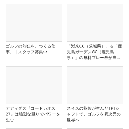
ゴルフの熱狂を、つくる仕
「潮来CC（茨城県）」＆「鹿
事。｜スタッフ募集中
児島ガーデンGC（鹿児島
県）」の無料プレー券が当た
る！！
アディダス『コードカオス
スイスの叡智が生んだTPTシ
27』は強烈な蹴りでパワーを
ャフトで、ゴルフを異次元の
生む
世界へ