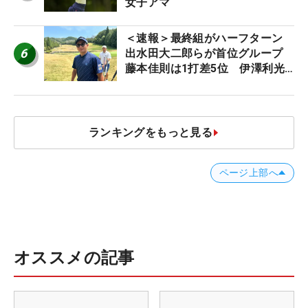
女子アマ
＜速報＞最終組がハーフターン
6
出水田大二郎らが首位グループ
藤本佳則は1打差5位 伊澤利光
は52位タイ【MAIN STAGE
JOYX OPEN】
ランキングをもっと見る
ページ上部へ
オススメの記事