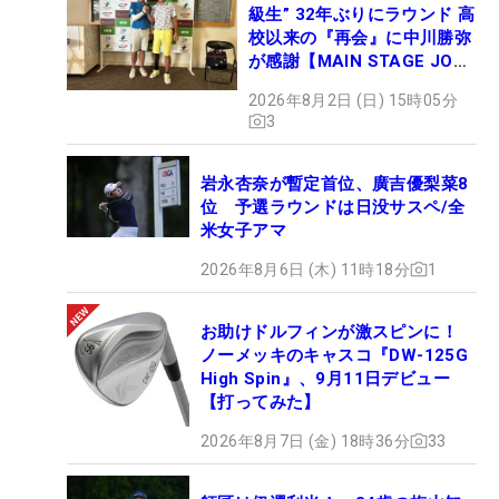
級生” 32年ぶりにラウンド 高
校以来の『再会』に中川勝弥
が感謝【MAIN STAGE JOYX
OPEN】
2026年8月2日 (日) 15時05分
3
岩永杏奈が暫定首位、廣吉優梨菜8
位 予選ラウンドは日没サスペ/全
米女子アマ
2026年8月6日 (木) 11時18分
1
お助けドルフィンが激スピンに！
ノーメッキのキャスコ『DW-125G
High Spin』、9月11日デビュー
【打ってみた】
2026年8月7日 (金) 18時36分
33