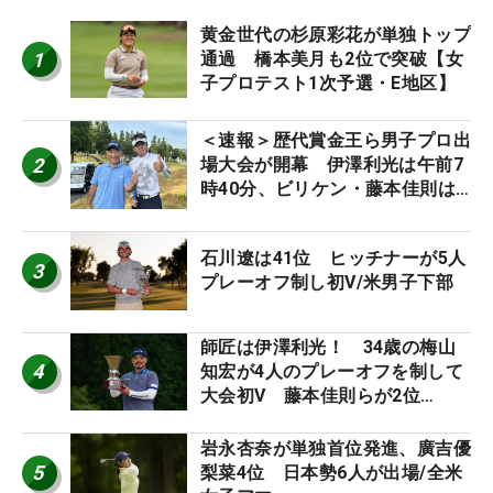
黄金世代の杉原彩花が単独トップ
1
通過 橋本美月も2位で突破【女
子プロテスト1次予選・E地区】
＜速報＞歴代賞金王ら男子プロ出
2
場大会が開幕 伊澤利光は午前7
時40分、ビリケン・藤本佳則は
午前9時30分にティオフ【MAIN
STAGE JOYX OPEN】
石川遼は41位 ヒッチナーが5人
3
プレーオフ制し初V/米男子下部
師匠は伊澤利光！ 34歳の梅山
4
知宏が4人のプレーオフを制して
大会初V 藤本佳則らが2位
【MAIN STAGE JOYX OPEN】
岩永杏奈が単独首位発進、廣吉優
5
梨菜4位 日本勢6人が出場/全米