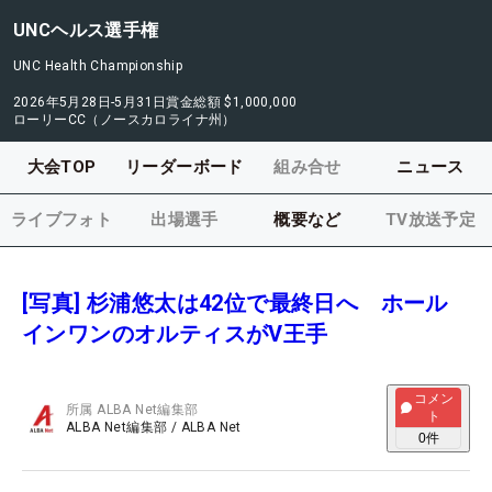
UNCヘルス選手権
UNC Health Championship
2026年5月28日-5月31日
賞金総額
$1,000,000
ローリーCC（ノースカロライナ州）
大会TOP
リーダーボード
組み合せ
ニュース
ライブフォト
出場選手
概要など
TV放送予定
[写真] 杉浦悠太は42位で最終日へ ホール
インワンのオルティスがV王手
コメン
所属
ALBA Net編集部
ト
ALBA Net編集部
/
ALBA Net
0
件