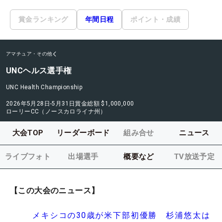
賞金ランキング
年間日程
ポイント・成績
アマチュア・その他
UNCヘルス選手権
UNC Health Championship
2026年5月28日-5月31日
賞金総額
$1,000,000
ローリーCC（ノースカロライナ州）
大会TOP
リーダーボード
組み合せ
ニュース
ライブフォト
出場選手
概要など
TV放送予定
【この大会のニュース】
メキシコの30歳が米下部初優勝 杉浦悠太は