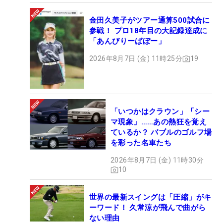
金田久美子がツアー通算500試合に
参戦！ プロ18年目の大記録達成に
「あんびりーばぼー」
2026年8月7日 (金) 11時25分
19
「いつかはクラウン」「シー
マ現象」……あの熱狂を覚え
ているか？ バブルのゴルフ場
を彩った名車たち
2026年8月7日 (金) 11時30分
10
世界の最新スイングは「圧縮」がキ
ーワード！ 久常涼が飛んで曲がら
ない理由