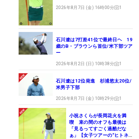
ト
2026年8月7日 (金) 16時00分
1
石川遼は7打差41位で最終日ヘ 19
歳のB・ブラウンら首位/米下部ツア
ー
2026年8月2日 (日) 10時38分
1
石川遼は12位発進 杉浦悠太20位/
米男子下部
2026年8月7日 (金) 10時29分
1
小祝さくらが長岡花火を満
喫 束の間のオフも最後は
「見るってすごく過酷だな
ぁ」【女子ツアーの“ヒトネ