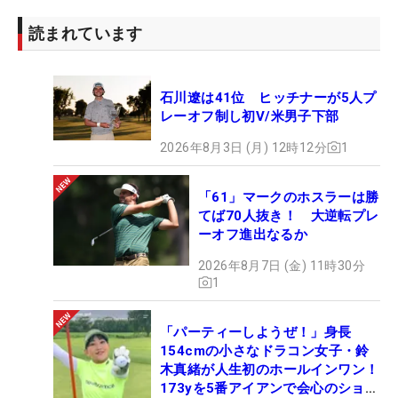
読まれています
石川遼は41位 ヒッチナーが5人プ
レーオフ制し初V/米男子下部
2026年8月3日 (月) 12時12分
1
「61」マークのホスラーは勝
てば70人抜き！ 大逆転プレ
ーオフ進出なるか
2026年8月7日 (金) 11時30分
1
「パーティーしようぜ！」身長
154cmの小さなドラコン女子・鈴
木真緒が人生初のホールインワン！
173yを5番アイアンで会心のショッ