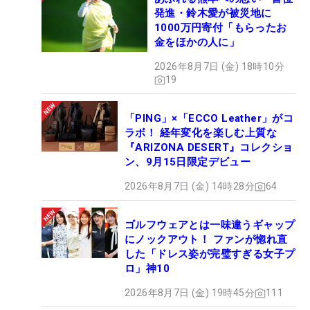
発進・鈴木愛が被災地に
1000万円寄付「もらったお
金をほかの人に」
2026年8月7日 (金) 18時10分
19
「PING」×「ECCO Leather」がコ
ラボ！ 経年変化を楽しむ上質な
『ARIZONA DESERT』コレクショ
ン、9月15日限定デビュー
2026年8月7日 (金) 14時28分
64
ゴルフウェアとは一味違うギャップ
にノックアウト！ ファンが惚れ直
した「ドレス姿が完璧すぎる女子プ
ロ」神10
2026年8月7日 (金) 19時45分
111