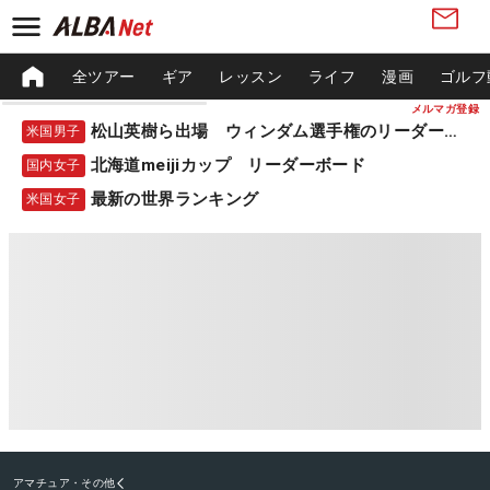
全ツアー
ギア
レッスン
ライフ
漫画
ゴルフ
メルマガ登録
松山英樹ら出場 ウィンダム選手権のリーダーボード
米国男子
北海道meijiカップ リーダーボード
国内女子
最新の世界ランキング
米国女子
アマチュア・その他