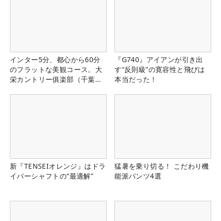
インター5分、都心から60分
『G740』アイアンが引き出
のフラットな美観コース。大
す“反則級”の寛容性と飛びは
栄カントリー俱楽部（千葉
本当だった！
県）
新『TENSEIオレンジ』はドラ
猛暑を乗り切る！ こだわり機
イバーシャフトの“最適解”
能派パンツ4選