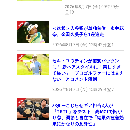
タ”】
2026年8月7日 (金) 09時29分
19
＜速報＞入谷響が単独首位 永井花
奈、金田久美子ら1差追走
2026年8月7日 (金) 12時42分
1
セキ・ユウティンが前髪パッツン
に！ 新ヘアスタイルに「美しすぎ
て怖い」「プロゴルファーには見え
ない」とコメント殺到
2026年8月7日 (金) 15時29分
7
パターこじらせギア担当2人が
『TRTL』をテスト！高MOIで転が
り◎、調節も自在で「結果の改善効
果にかなりの意外性」