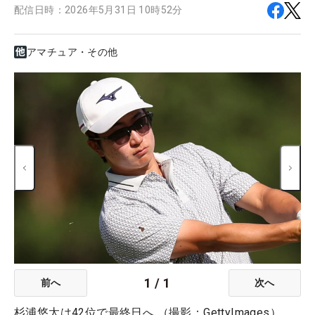
配信日時：
2026年5月31日 10時52分
アマチュア・その他
1
/
1
前へ
次へ
杉浦悠太は42位で最終日へ （撮影：GettyImages）