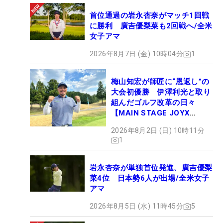
首位通過の岩永杏奈がマッチ1回戦
に勝利 廣吉優梨菜も2回戦へ/全米
女子アマ
2026年8月7日 (金) 10時04分
1
梅山知宏が師匠に“恩返し”の
大会初優勝 伊澤利光と取り
組んだゴルフ改革の日々
【MAIN STAGE JOYX
OPEN】
2026年8月2日 (日) 10時11分
1
岩永杏奈が単独首位発進、廣吉優梨
菜4位 日本勢6人が出場/全米女子
アマ
2026年8月5日 (水) 11時45分
5