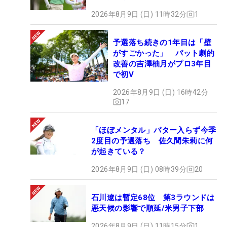
2026年8月9日 (日) 11時32分
1
予選落ち続きの1年目は「壁
がすごかった」 パット劇的
改善の吉澤柚月がプロ3年目
で初V
2026年8月9日 (日) 16時42分
17
「ほぼメンタル」パター入らず今季
2度目の予選落ち 佐久間朱莉に何
が起きている？
2026年8月9日 (日) 08時39分
20
石川遼は暫定68位 第3ラウンドは
悪天候の影響で順延/米男子下部
2026年8月9日 (日) 11時15分
1