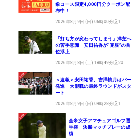
象コース限定4,000円分クーポン配
布中！
2026年8月9日 (日) 06時00分
1
「打ち方が変わってしまう」洋芝へ
の苦手意識 安田祐香が“克服”の首
位浮上
2026年8月8日 (土) 18時49分
20
＜速報＞安田祐香、吉澤柚月はパー
発進 大混戦の最終ラウンドがスタ
ート
2026年8月9日 (日) 09時28分
1
全米女子アマチュアゴルフ選
手権 決勝マッチプレーの成
績