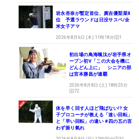
岩永杏奈が暫定首位、廣吉優梨菜8
位 予選ラウンドは日没サスペ/全
米女子アマ
2026年8月6日 (木) 11時18分
1
初出場の鳥海颯汰が岩手県オ
ープン初V「この大会を機に
どんどん上に」 シニアの部
は宮本勝昌が連覇
2026年8月8日 (土) 18時25分
72
体を早く回す人ほど飛ばない!? 女
子プロコーチが教える「速い回転」
と「早い回転」の違い #四の五の言
わず振り氣れ
2026年8月9日 (日) 12時00分
31