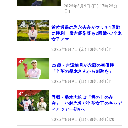
2026年8月9日 (日) 17時26分
1
首位通過の岩永杏奈がマッチ1回戦
に勝利 廣吉優梨菜も2回戦へ/全米
女子アマ
2026年8月7日 (金) 10時04分
1
22歳・吉澤柚月が念願の初優勝
「全英の桑木さんから刺激を」
2026年8月9日 (日) 13時53分
1
同郷・桑木志帆は「雲の上の存
在」 小林光希が全英女王のキャデ
ィとツアー初Vへ
2026年8月9日 (日) 08時03分
20