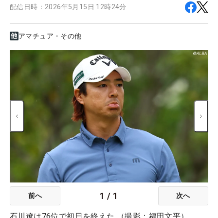
配信日時：
2026年5月15日 12時24分
アマチュア・その他
1
/
1
前へ
次へ
石川遼は76位で初日を終えた （撮影：福田文平）