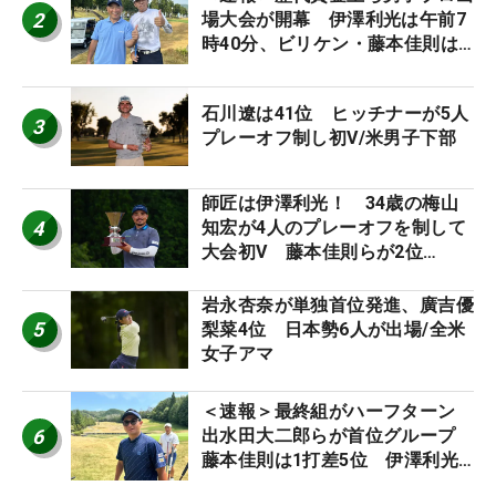
2
場大会が開幕 伊澤利光は午前7
時40分、ビリケン・藤本佳則は
午前9時30分にティオフ【MAIN
STAGE JOYX OPEN】
石川遼は41位 ヒッチナーが5人
3
プレーオフ制し初V/米男子下部
師匠は伊澤利光！ 34歳の梅山
4
知宏が4人のプレーオフを制して
大会初V 藤本佳則らが2位
【MAIN STAGE JOYX OPEN】
岩永杏奈が単独首位発進、廣吉優
5
梨菜4位 日本勢6人が出場/全米
女子アマ
＜速報＞最終組がハーフターン
6
出水田大二郎らが首位グループ
藤本佳則は1打差5位 伊澤利光
は52位タイ【MAIN STAGE