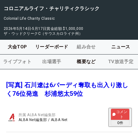
コロニアルライフ・チャリティクラシック
Colonial Life Charity Classic
2026年5月14日-5月17日
賞金総額
$1,000,000
ザ・ウッドクリークC（サウスカロライナ州）
大会TOP
リーダーボード
組み合せ
ニュース
ライブフォト
出場選手
概要など
TV放送予定
[写真] 石川遼は6バーディ奪取も出入り激し
く76位発進 杉浦悠太59位
コメン
所属
ALBA Net編集部
ト
ALBA Net編集部
/
ALBA Net
0
件