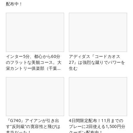
配布中！
インター5分、都心から60分
アディダス『コードカオス
のフラットな美観コース。大
27』は強烈な蹴りでパワーを
栄カントリー俱楽部（千葉
生む
県）
『G740』アイアンが引き出
4日間限定配布！11月までの
す“反則級”の寛容性と飛びは
プレーに2回使える1,500円分
本当だった！
クーポン配布中！