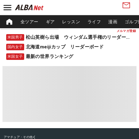
全ツアー
ギア
レッスン
ライフ
漫画
ゴルフ
メルマガ登録
松山英樹ら出場 ウィンダム選手権のリーダーボード
米国男子
北海道meijiカップ リーダーボード
国内女子
最新の世界ランキング
米国女子
アマチュア・その他