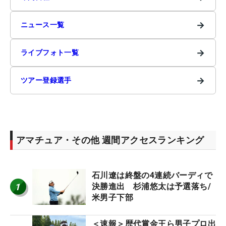
→
ニュース一覧
→
ライブフォト一覧
→
ツアー登録選手
アマチュア・その他 週間アクセスランキング
石川遼は終盤の4連続バーディで
1
決勝進出 杉浦悠太は予選落ち/
米男子下部
＜速報＞歴代賞金王ら男子プロ出