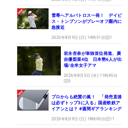
雪辱へアルバトロス一発！ デイビ
ス・トンプソンがプレーオフ圏内に
急接近
2026年8月9日 (日) 14時31分
1
岩永杏奈が単独首位発進、廣
吉優梨菜4位 日本勢6人が出
場/全米女子アマ
2026年8月5日 (水) 11時45分
5
プロからも絶賛の嵐！ 「発売直後
は必ずトップ3に入る」国産軟鉄ア
イアンとは？ #週間ギアランキング
2026年8月9日 (日) 18時00分
11