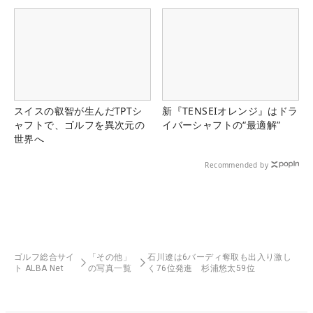
スイスの叡智が生んだTPTシ
新『TENSEIオレンジ』はドラ
ャフトで、ゴルフを異次元の
イバーシャフトの“最適解”
世界へ
Recommended by
ゴルフ総合サイ
「その他」
石川遼は6バーディ奪取も出入り激し
ト ALBA Net
の写真一覧
く76位発進 杉浦悠太59位