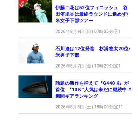
伊藤二花は52位フィニッシュ 谷
田侑里香は最終ラウンドに進めず/
米女子下部ツアー
2026年8月9日 (日) 07時35分
1
石川遼は12位発進 杉浦悠太20位/
米男子下部
2026年8月7日 (金) 10時29分
1
話題の新作を抑えて『G440 K』が
首位 “10Ｋ”人気は未だに継続中 #
週間ギアランキング
2026年8月8日 (土) 18時00分
11