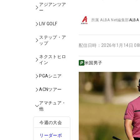
アジアンツア
ー
所属
ALBA Net編集部
ALBA
LIV GOLF
ステップ・ア
ップ
配信日時：
2026年1月14日 0
ネクストヒロ
イン
米国男子
PGAシニア
ACNツアー
アマチュア・
他
今週の大会
リーダーボ