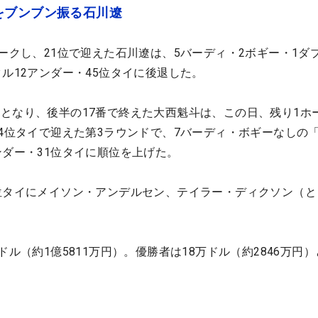
をブンブン振る石川遼
マークし、21位で迎えた石川遼は、5バーディ・2ボギー・1ダ
タル12アンダー・45位タイに後退した。
となり、後半の17番で終えた大西魁斗は、この日、残り1ホ
64位タイで迎えた第3ラウンドで、7バーディ・ボギーなしの「
ンダー・31位タイに順位を上げた。
位タイにメイソン・アンデルセン、テイラー・ディクソン（と
ル（約1億5811万円）。優勝者は18万ドル（約2846万円）と