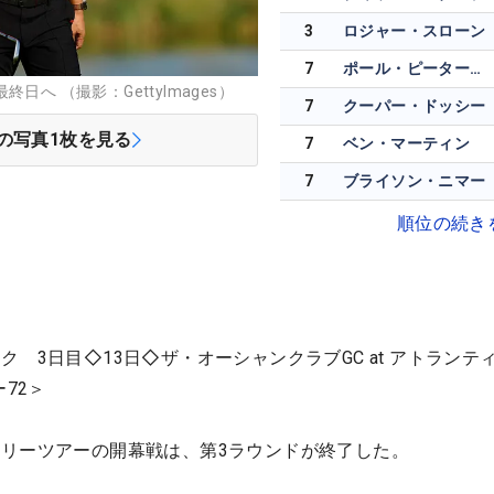
3
ロジャー・スローン
7
ポール・ピーターソン
日へ （撮影：GettyImages）
7
クーパー・ドッシー
の写真
1
枚を見る
7
ベン・マーティン
7
ブライソン・ニマー
順位の続き
 3日目◇13日◇ザ・オーシャンクラブGC at アトランテ
72＞
リーツアーの開幕戦は、第3ラウンドが終了した。