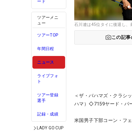
ード
ツアーメニ
ュー
石川遼は45位タイに後退し、最終
ツアーTOP
この記事
年間日程
ニュース
ライブフォ
ト
ツアー登録
＜ザ・バハマズ・クラシック
選手
ハマ）◇7159ヤード・パー
記録・成績
米国男子下部コーン・フェ
LADY GO CUP