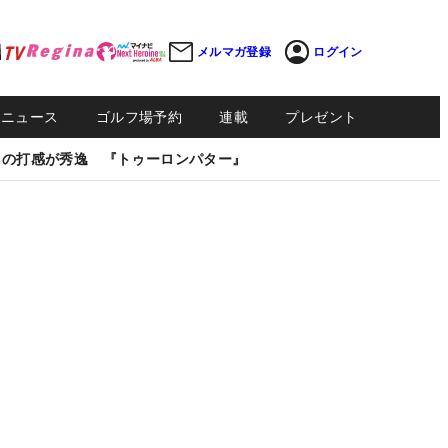
メルマガ登録
ログイン
Sニュース
ゴルフ場予約
連載
プレゼント
しの打感が秀逸 『トゥーロンパター』