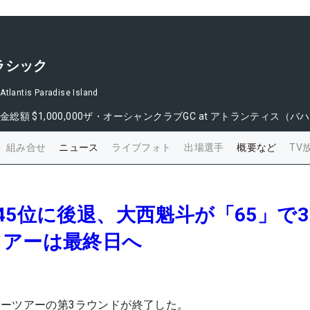
ラシック
Atlantis Paradise Island
金総額
$1,000,000
ザ・オーシャンクラブGC at アトランティス（バ
組み合せ
ニュース
ライブフォト
出場選手
概要など
TV
45位に後退、大西魁斗が「65」で3
ツアーは最終日へ
ーツアーの第3ラウンドが終了した。