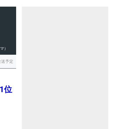
ハマ）
放送予定
1位