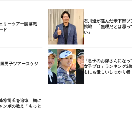
石川遼が選んだ米下部ツ
フェリーツアー開幕戦
挑戦 「無理だとは思っ
ード
い」
「息子のお嫁さんになっ
 米国男子ツアースケジ
女子プロ」ランキング2
もにも優しいしっかり者
崎将司氏を追悼 胸に
ャンボの教え「もっと