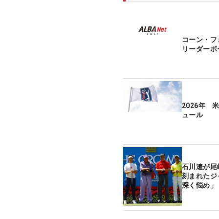
コーン・
リーダーボ
2026年
ュール
石川遼が尾
刻まれたジ
深く悩め」