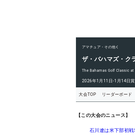
アマチュア・その他
ザ・バハマズ・ク
The Bahamas Golf Classic at 
2026年1月11日-1月14日
賞
大会TOP
リーダーボード
【この大会のニュース】
石川遼は米下部初戦