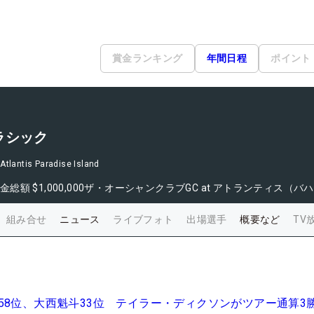
賞金ランキング
年間日程
ポイント
ラシック
Atlantis Paradise Island
金総額
$1,000,000
ザ・オーシャンクラブGC at アトランティス（バ
組み合せ
ニュース
ライブフォト
出場選手
概要など
TV
58位、大西魁斗33位 テイラー・ディクソンがツアー通算3