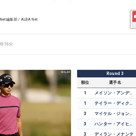
 Net編集部
/
ALBA Net
8時16分
Round
3
順位
選手名
1
メイソン・アンデルセン
1
テイラー・ディクソン
3
マイケル・ジョンソン
3
ハンター・アイヒホルン
3
ディラン・メナンテ