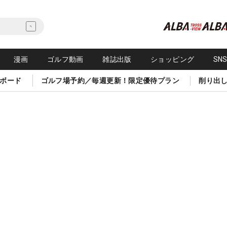
漫画
ゴルフ動画
雑誌出版
ショッピング
SN
ボード
ゴルフ場予約／毎週更新！限定優待プラン
削り出