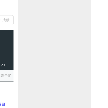
・成績
ハマ）
放送予定
勝目