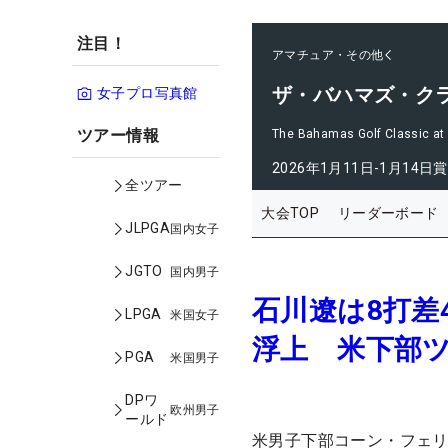
注目！
アマチュア・その他
ザ・バハマズ・ク
女子プロ写真館
ツアー情報
The Bahamas Golf Classic at 
2026年1月11日-1月14日
賞
全ツアー
大会TOP
リーダーボード
JLPGA
国内女子
JGTO
国内男子
石川遼は8打差
LPGA
米国女子
浮上 米下部
PGA
米国男子
DPワ
欧州男子
ールド
米男子下部コーン・フェリ