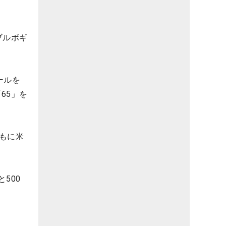
ブルボギ
ールを
65」を
もに米
500