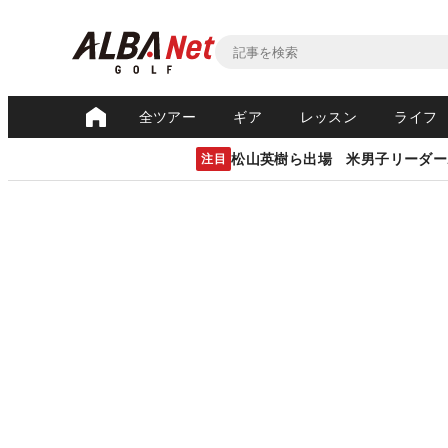
全ツアー
ギア
レッスン
ライフ
松山英樹ら出場 米男子リーダー
注目