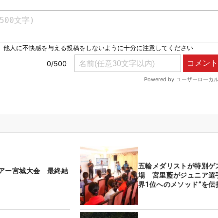
五輪メダリストが特別ゲ
アー宮城大会 最終結
場 宮里藍がジュニア選
界1位へのメソッド”を伝