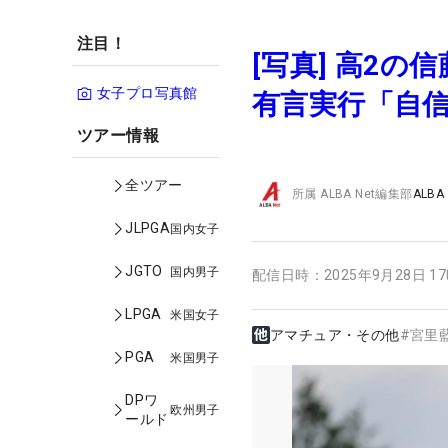
注目！
[写真] 高2の
女子プロ写真館
有言実行「自
ツアー情報
全ツアー
所属
ALBA Net編集部
ALBA
JLPGA
国内女子
JGTO
国内男子
配信日時：
2025年9月28日 1
LPGA
米国女子
アマチュア・その他
#
宮里
PGA
米国男子
DPワ
欧州男子
ールド