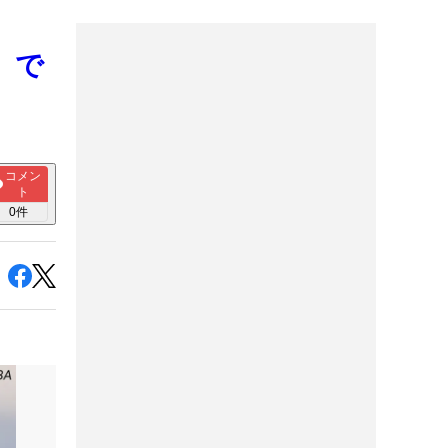
』で
コメン
ト
0
件