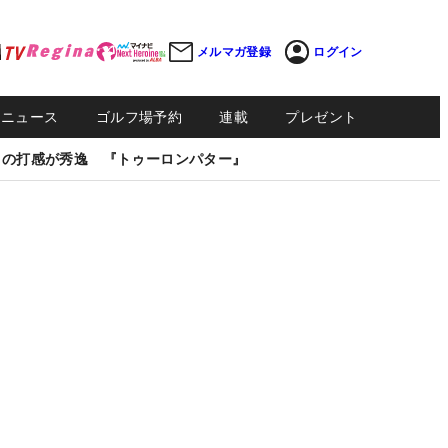
メルマガ登録
ログイン
Sニュース
ゴルフ場予約
連載
プレゼント
しの打感が秀逸 『トゥーロンパター』