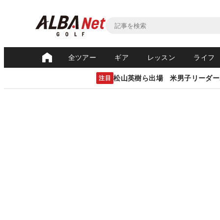
全ツアー
ギア
レッスン
ライフ
松山英樹ら出場 米男子リーダー
注目