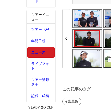
ード
ツアーメニ
ュー
ツアーTOP
年間日程
ニュース
ライブフォ
ト
ツアー登録
選手
この記事のタグ
記録・成績
#宮里藍
LADY GO CUP