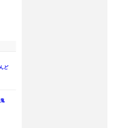
んど
“鬼