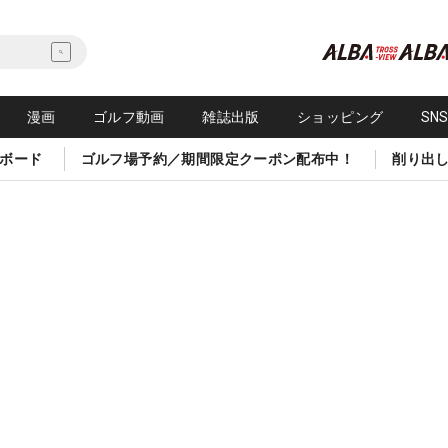
漫画
ゴルフ動画
雑誌出版
ショッピング
SN
ボード
ゴルフ場予約／期間限定クーポン配布中！
削り出