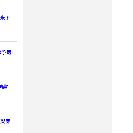
/米下
は予選
嶋常
優梨菜