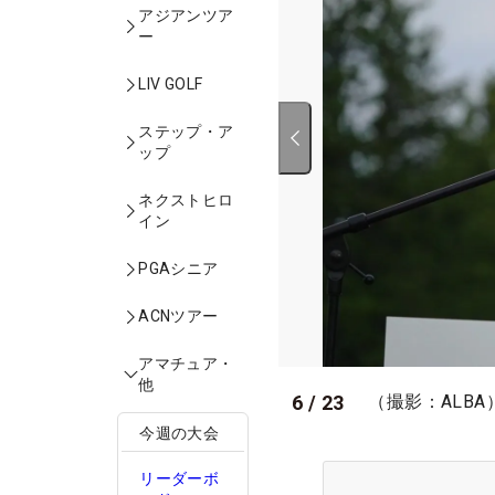
アジアンツア
ー
LIV GOLF
ステップ・ア
ップ
ネクストヒロ
イン
PGAシニア
ACNツアー
アマチュア・
他
6
/
23
（撮影：ALBA
今週の大会
リーダーボ