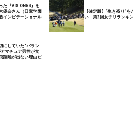
た『VISION54』を
木優奈さん（日章学園
【確定版】“生き残り”を
藍インビテーショナル
い 第2回女子リランキン
切にしていた“バラン
がアマチュア男性が女
飛距離が出ない理由だ