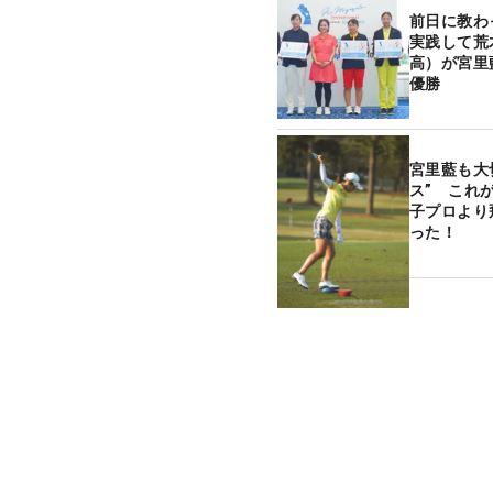
前日に教わっ
実践して荒
高）が宮里
優勝
宮里藍も大
ス” これ
子プロより
った！