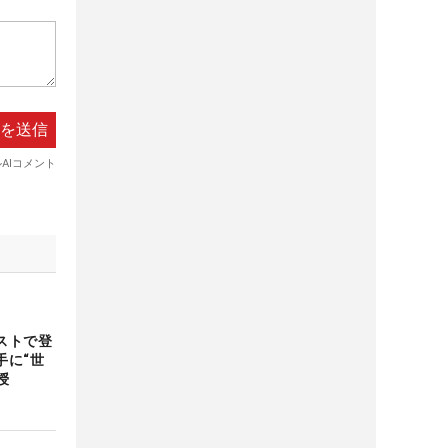
ストで登
手に“世
授