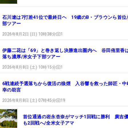
石川遼は7打差41位で最終日ヘ 19歳のB・ブラウンら首位
部ツアー
2026年8月2日 (日) 10時38分
1
伊藤二花は「69」と巻き返し決勝進出圏内へ 谷田侑里香
落ち濃厚/米女子下部ツアー
2026年8月8日 (土) 10時15分
1
6戦連続予選落ちから復活の狼煙 入谷響を救った師匠・中
幸の助言
2026年8月8日 (土) 07時45分
19
首位通過の岩永杏奈がマッチ1回戦に勝利 廣吉
も2回戦へ/全米女子アマ