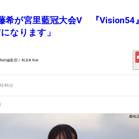
信藤希が宮里藍冠大会V 『Vision54
信になります」
 Net編集部
/
ALBA Net
7時46分
藍