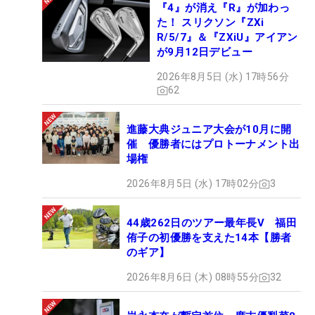
『4』が消え『R』が加わっ
た！ スリクソン『ZXi
R/5/7』＆『ZXiU』アイアン
が9月12日デビュー
2026年8月5日 (水) 17時56分
62
進藤大典ジュニア大会が10月に開
催 優勝者にはプロトーナメント出
場権
2026年8月5日 (水) 17時02分
3
44歳262日のツアー最年長V 福田
侑子の初優勝を支えた14本【勝者
のギア】
2026年8月6日 (木) 08時55分
32