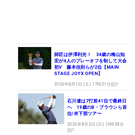
師匠は伊澤利光！ 34歳の梅山知
宏が4人のプレーオフを制して大会
初V 藤本佳則らが2位【MAIN
STAGE JOYX OPEN】
2026年8月1日 (土) 17時31分
1
石川遼は7打差41位で最終日
ヘ 19歳のB・ブラウンら首
位/米下部ツアー
2026年8月2日 (日) 10時38分
1