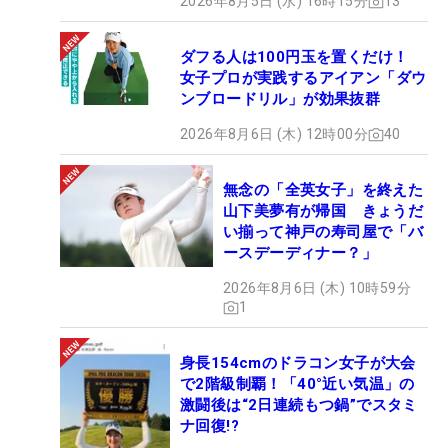
2026年8月5日 (水) 16時15分
13
ダフる人は100円玉を置くだけ！
女子プロが実践するアイアン「ダウ
ンブロードリル」が効果抜群
2026年8月6日 (木) 12時00分
40
無念の「全英女子」を終えた
山下美夢有が帰国 きょうだ
い揃って神戸の寿司屋で「バ
ースデーディナー？」
2026年8月6日 (木) 10時59分
1
身長154cmのドラコン女子が大会
で2階級制覇！「40°近い気温」の
激闘後は“2日連続もつ鍋”でスタミ
ナ回復!?