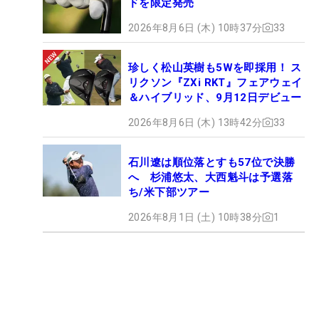
ドを限定発売
2026年8月6日 (木) 10時37分
33
珍しく松山英樹も5Wを即採用！ ス
リクソン『ZXi RKT』フェアウェイ
＆ハイブリッド、9月12日デビュー
2026年8月6日 (木) 13時42分
33
石川遼は順位落とすも57位で決勝
へ 杉浦悠太、大西魁斗は予選落
ち/米下部ツアー
2026年8月1日 (土) 10時38分
1