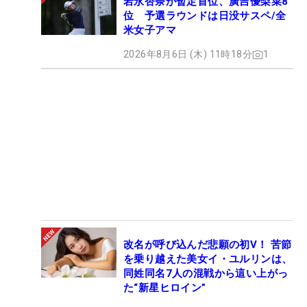
岩永杏奈が暫定首位、廣吉優梨菜8
位 予選ラウンドは日没サスペ/全
米女子アマ
2026年8月6日 (木) 11時18分
1
改名が呼び込んだ悲願の初V！ 苦節
を乗り越えた美女イ・ユルリンは、
同姓同名7人の混戦から這い上がっ
た“新星ヒロイン”