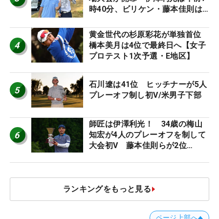
時40分、ビリケン・藤本佳則は
午前9時30分にティオフ【MAIN
STAGE JOYX OPEN】
黄金世代の杉原彩花が単独首位
4
橋本美月は4位で最終日へ【女子
プロテスト1次予選・E地区】
石川遼は41位 ヒッチナーが5人
5
プレーオフ制し初V/米男子下部
師匠は伊澤利光！ 34歳の梅山
6
知宏が4人のプレーオフを制して
大会初V 藤本佳則らが2位
【MAIN STAGE JOYX OPEN】
ランキングをもっと見る
ページ上部へ