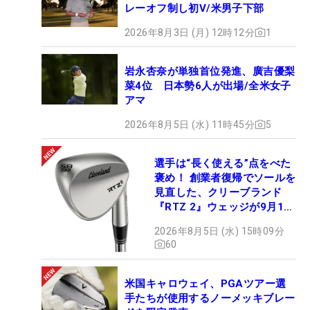
レーオフ制し初V/米男子下部
2026年8月3日 (月) 12時12分
1
岩永杏奈が単独首位発進、廣吉優梨
菜4位 日本勢6人が出場/全米女子
アマ
2026年8月5日 (水) 11時45分
5
選手は“長く使える”点をべた
褒め！ 創業者復帰でソールを
見直した、クリーブランド
『RTZ 2』ウェッジが9月12
日デビュー
2026年8月5日 (水) 15時09分
60
米国キャロウェイ、PGAツアー選
手たちが使用するノーメッキブレー