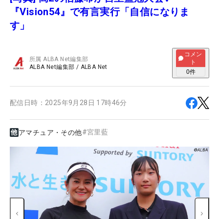
『Vision54』で有言実行「自信になりま
す」
コメン
所属
ALBA Net編集部
ト
ALBA Net編集部
/
ALBA Net
0
件
配信日時：
2025年9月28日 17時46分
#
宮里藍
アマチュア・その他