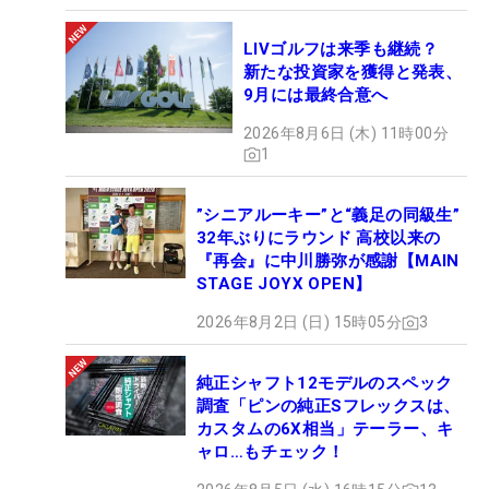
LIVゴルフは来季も継続？
新たな投資家を獲得と発表、
9月には最終合意へ
2026年8月6日 (木) 11時00分
1
”シニアルーキー”と“義足の同級生”
32年ぶりにラウンド 高校以来の
『再会』に中川勝弥が感謝【MAIN
STAGE JOYX OPEN】
2026年8月2日 (日) 15時05分
3
純正シャフト12モデルのスペック
調査「ピンの純正Sフレックスは、
カスタムの6X相当」テーラー、キ
ャロ…もチェック！