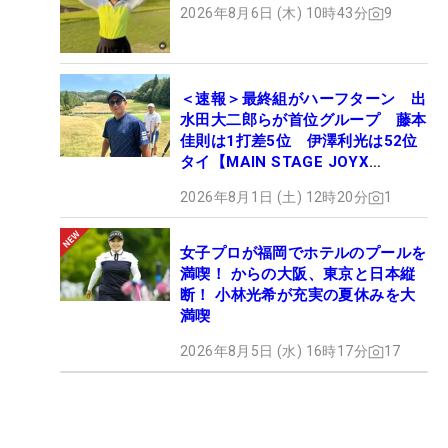
2026年8月6日 (木) 10時43分
9
＜速報＞最終組がハーフターン 出
水田大二郎らが首位グループ 藤本
佳則は1打差5位 伊澤利光は52位
タイ【MAIN STAGE JOYX
OPEN】
2026年8月1日 (土) 12時20分
1
女子プロが福岡でホテルのプールを
満喫！ からの大阪、東京と日本縦
断！ 小林光希が充実の夏休みを大
満喫
2026年8月5日 (水) 16時17分
17