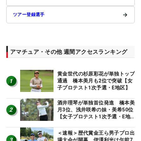
→
ツアー登録選手
アマチュア・その他 週間アクセスランキング
黄金世代の杉原彩花が単独トップ
1
通過 橋本美月も2位で突破【女
子プロテスト1次予選・E地区】
酒井理琴が単独首位発進 橋本美
2
月3位、浅井咲希の妹・美希50位
【女子プロテスト1次予選・E地
区】
＜速報＞歴代賞金王ら男子プロ出
3
場大会が開幕 伊澤利光は午前7