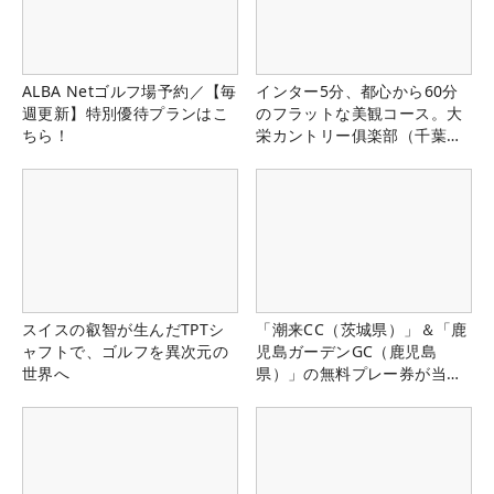
ALBA Netゴルフ場予約／【毎
インター5分、都心から60分
週更新】特別優待プランはこ
のフラットな美観コース。大
ちら！
栄カントリー俱楽部（千葉
県）
スイスの叡智が生んだTPTシ
「潮来CC（茨城県）」＆「鹿
ャフトで、ゴルフを異次元の
児島ガーデンGC（鹿児島
世界へ
県）」の無料プレー券が当た
る！！