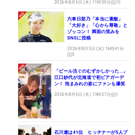
2026年8月6日 (木) 11時30分
15
六車日那乃「本当に素敵」
「大好き」「心から尊敬」と
ゾッコン！ 満面の笑みを
SNSに投稿
2026年8月5日 (水) 16時41分
5
「ビール注ぐのむずかしかった…」
江口紗代が北海道で初ビアガーデ
ン！ 泡まみれの姿にファンも爆笑
2026年8月6日 (木) 13時27分
1
石川遼は41位 ヒッチナーが5人プ