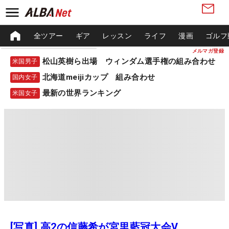
全ツアー
ギア
レッスン
ライフ
漫画
ゴルフ
メルマガ登録
松山英樹ら出場 ウィンダム選手権の組み合わせ
米国男子
北海道meijiカップ 組み合わせ
国内女子
最新の世界ランキング
米国女子
[写真] 高2の信藤希が宮里藍冠大会V