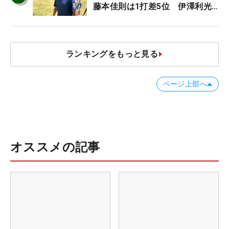
藤本佳則は1打差5位 伊澤利光
は52位タイ【MAIN STAGE
JOYX OPEN】
ランキングをもっと見る
ページ上部へ
オススメの記事