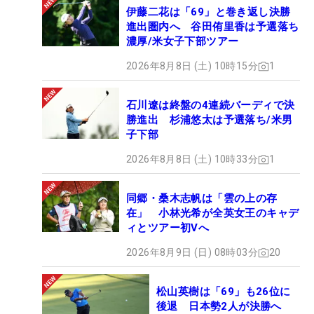
伊藤二花は「69」と巻き返し決勝
進出圏内へ 谷田侑里香は予選落ち
濃厚/米女子下部ツアー
2026年8月8日 (土) 10時15分
1
石川遼は終盤の4連続バーディで決
勝進出 杉浦悠太は予選落ち/米男
子下部
2026年8月8日 (土) 10時33分
1
同郷・桑木志帆は「雲の上の存
在」 小林光希が全英女王のキャデ
ィとツアー初Vへ
2026年8月9日 (日) 08時03分
20
松山英樹は「69」も26位に
後退 日本勢2人が決勝へ