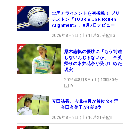
全周アライメントを初搭載！ ブリ
ヂストン『TOUR B JGR Roll-in
Alignment』、8月7日デビュー
2026年8月8日 (土) 11時35分
13
桑木志帆の優勝に「もう到達
しないんじゃないか」 全英
帰りの永井花奈が受け止めた
現実
2026年8月8日 (土) 10時30分
19
安田祐香、吉澤柚月が首位タイ浮
上 金田久美子が1差3位
2026年8月8日 (土) 16時21分
1