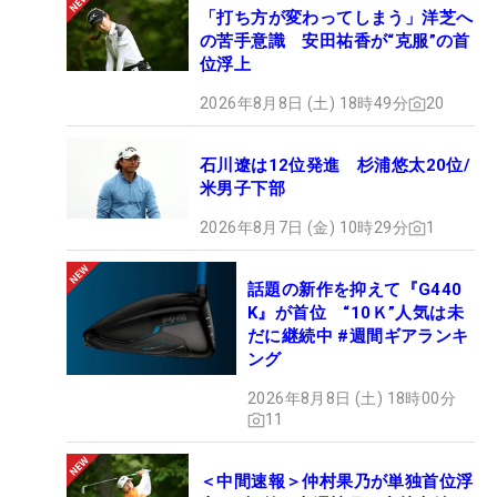
「打ち方が変わってしまう」洋芝へ
の苦手意識 安田祐香が“克服”の首
位浮上
2026年8月8日 (土) 18時49分
20
石川遼は12位発進 杉浦悠太20位/
米男子下部
2026年8月7日 (金) 10時29分
1
話題の新作を抑えて『G440
K』が首位 “10Ｋ”人気は未
だに継続中 #週間ギアランキ
ング
2026年8月8日 (土) 18時00分
11
＜中間速報＞仲村果乃が単独首位浮