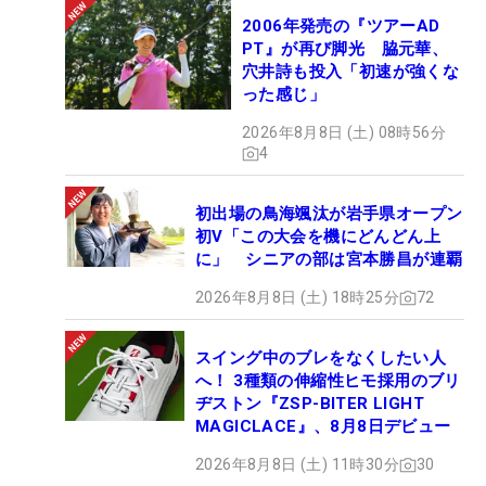
2006年発売の『ツアーAD
PT』が再び脚光 脇元華、
穴井詩も投入「初速が強くな
った感じ」
2026年8月8日 (土) 08時56分
4
初出場の鳥海颯汰が岩手県オープン
初V「この大会を機にどんどん上
に」 シニアの部は宮本勝昌が連覇
2026年8月8日 (土) 18時25分
72
スイング中のブレをなくしたい人
へ！ 3種類の伸縮性ヒモ採用のブリ
ヂストン『ZSP-BITER LIGHT
MAGICLACE』、8月8日デビュー
2026年8月8日 (土) 11時30分
30