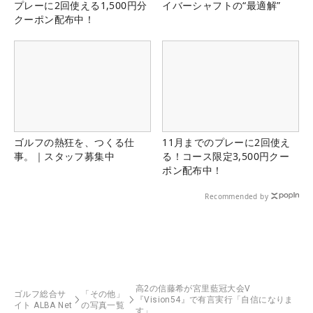
プレーに2回使える1,500円分
イバーシャフトの“最適解”
クーポン配布中！
ゴルフの熱狂を、つくる仕
11月までのプレーに2回使え
事。｜スタッフ募集中
る！コース限定3,500円クー
ポン配布中！
Recommended by
高2の信藤希が宮里藍冠大会V
ゴルフ総合サ
「その他」
『Vision54』で有言実行「自信になりま
イト ALBA Net
の写真一覧
す」