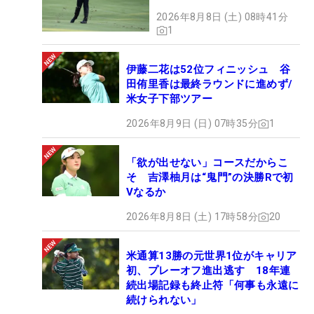
2026年8月8日 (土) 08時41分
1
伊藤二花は52位フィニッシュ 谷
田侑里香は最終ラウンドに進めず/
米女子下部ツアー
2026年8月9日 (日) 07時35分
1
「欲が出せない」コースだからこ
そ 吉澤柚月は“鬼門”の決勝Rで初
Vなるか
2026年8月8日 (土) 17時58分
20
米通算13勝の元世界1位がキャリア
初、プレーオフ進出逃す 18年連
続出場記録も終止符「何事も永遠に
続けられない」