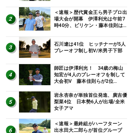
＜速報＞歴代賞金王ら男子プロ出
2
場大会が開幕 伊澤利光は午前7
時40分、ビリケン・藤本佳則は
午前9時30分にティオフ【MAIN
STAGE JOYX OPEN】
石川遼は41位 ヒッチナーが5人
3
プレーオフ制し初V/米男子下部
師匠は伊澤利光！ 34歳の梅山
4
知宏が4人のプレーオフを制して
大会初V 藤本佳則らが2位
【MAIN STAGE JOYX OPEN】
岩永杏奈が単独首位発進、廣吉優
5
梨菜4位 日本勢6人が出場/全米
女子アマ
＜速報＞最終組がハーフターン
6
出水田大二郎らが首位グループ