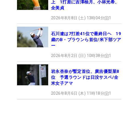
上 1打差に吉澤柚月、小林光希、
全美貞
2026年8月8日 (土) 13時04分
1
石川遼は7打差41位で最終日ヘ 19
歳のB・ブラウンら首位/米下部ツア
ー
2026年8月2日 (日) 10時38分
1
岩永杏奈が暫定首位、廣吉優梨菜8
位 予選ラウンドは日没サスペ/全
米女子アマ
2026年8月6日 (木) 11時18分
1