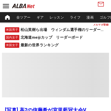
全ツアー
ギア
レッスン
ライフ
漫画
ゴルフ
メルマガ登録
松山英樹ら出場 ウィンダム選手権のリーダーボード
米国男子
北海道meijiカップ リーダーボード
国内女子
最新の世界ランキング
米国女子
[写真] 高2の信藤希が宮里藍冠大会V