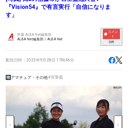
『Vision54』で有言実行「自信になりま
す」
コメン
所属
ALBA Net編集部
ト
ALBA Net編集部
/
ALBA Net
0
件
配信日時：
2025年9月28日 17時46分
#
宮里藍
アマチュア・その他