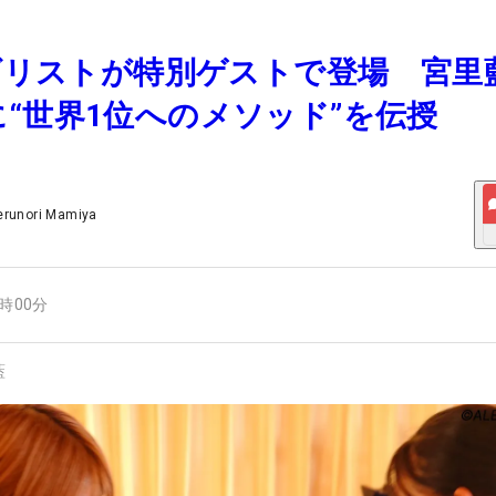
メダリストが特別ゲストで登場 宮里
“世界1位へのメソッド”を伝授
erunori Mamiya
7時00分
藍