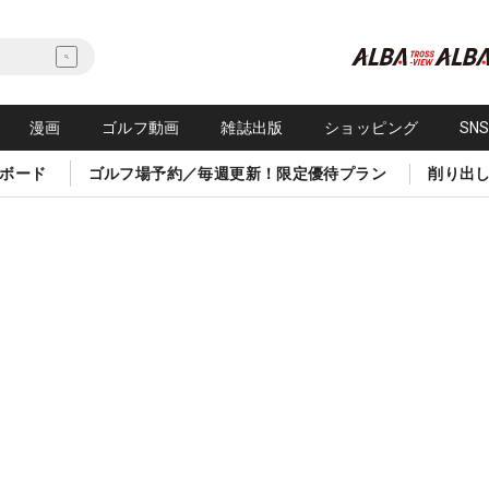
漫画
ゴルフ動画
雑誌出版
ショッピング
SN
ボード
ゴルフ場予約／毎週更新！限定優待プラン
削り出