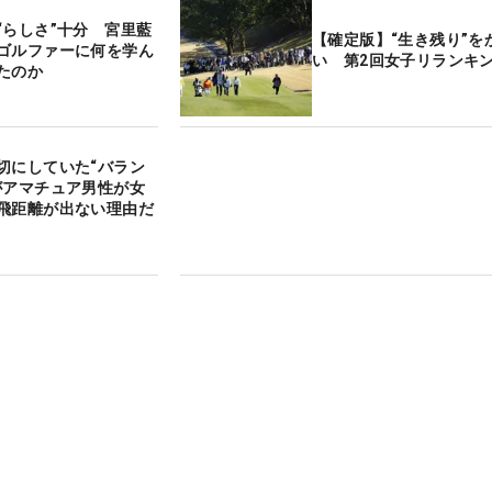
“らしさ”十分 宮里藍
【確定版】“生き残り”を
ゴルファーに何を学ん
い 第2回女子リランキン
たのか
切にしていた“バラン
がアマチュア男性が女
飛距離が出ない理由だ