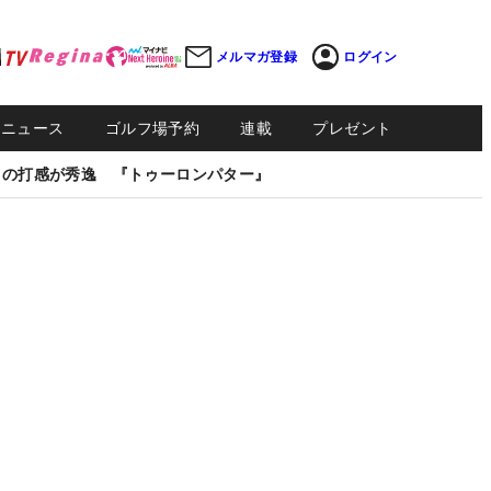
メルマガ登録
ログイン
Sニュース
ゴルフ場予約
連載
プレゼント
しの打感が秀逸 『トゥーロンパター』