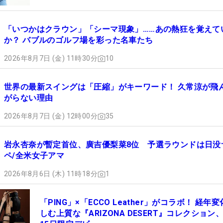
「いつかはクラウン」「シーマ現象」……あの熱狂を覚えて
か？ バブルのゴルフ場を彩った名車たち
2026年8月7日 (金) 11時30分
10
世界の最新スイングは「圧縮」がキーワード！ 久常涼が飛
がらない理由
2026年8月7日 (金) 12時00分
35
岩永杏奈が暫定首位、廣吉優梨菜8位 予選ラウンドは日没
ペ/全米女子アマ
2026年8月6日 (木) 11時18分
1
「PING」×「ECCO Leather」がコラボ！ 経年
しむ上質な『ARIZONA DESERT』コレクション