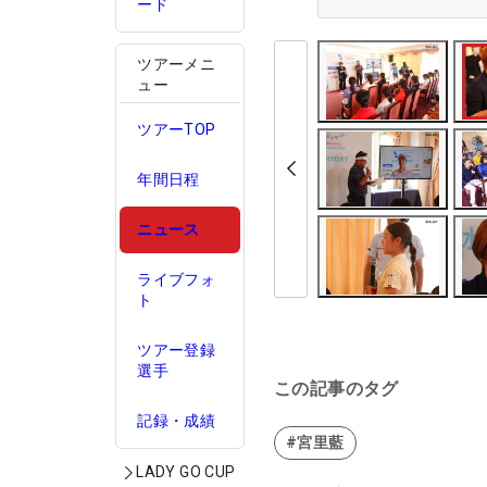
ード
ツアーメニ
ュー
ツアーTOP
年間日程
ニュース
ライブフォ
ト
ツアー登録
選手
この記事のタグ
記録・成績
#宮里藍
LADY GO CUP