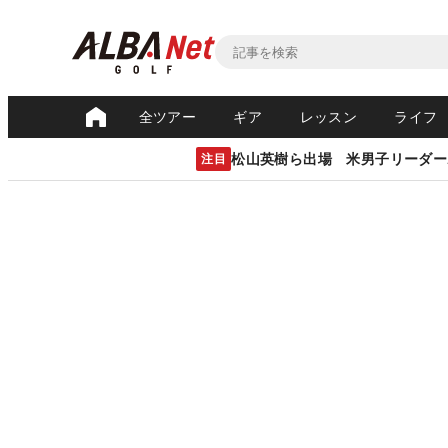
全ツアー
ギア
レッスン
ライフ
松山英樹ら出場 米男子リーダー
注目