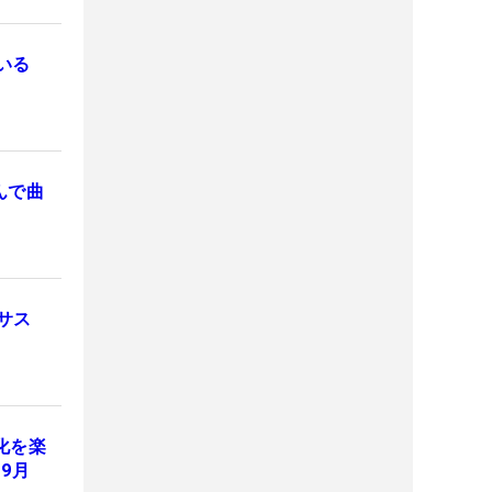
いる
んで曲
サス
変化を楽
、9月