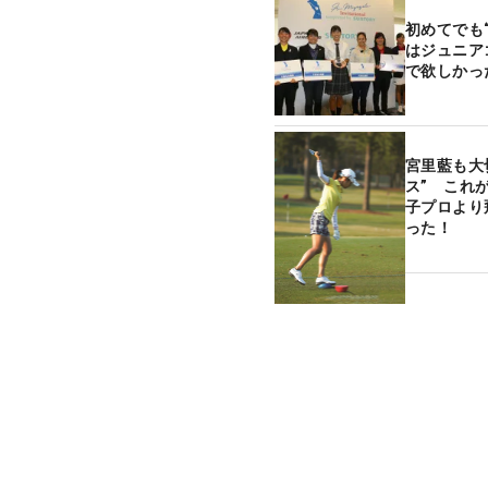
初めてでも
はジュニア
で欲しかっ
宮里藍も大
ス” これ
子プロより
った！