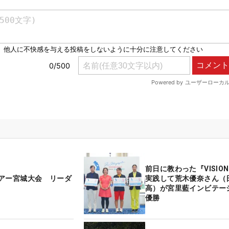
前日に教わった『VISION
アー宮城大会 リーダ
実践して荒木優奈さん（
高）が宮里藍インビテー
優勝