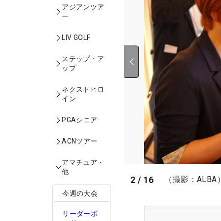
アジアンツア
ー
LIV GOLF
ステップ・ア
ップ
ネクストヒロ
イン
PGAシニア
ACNツアー
アマチュア・
他
2
/
16
（撮影：ALBA
今週の大会
リーダーボ