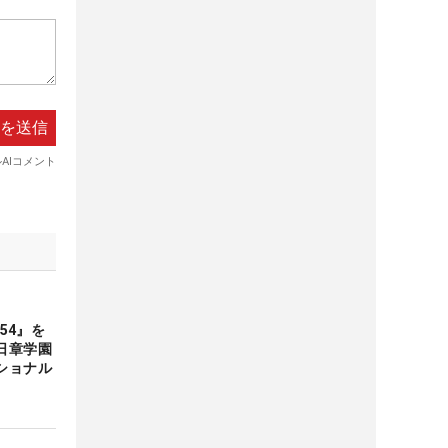
54』を
日章学園
ショナル