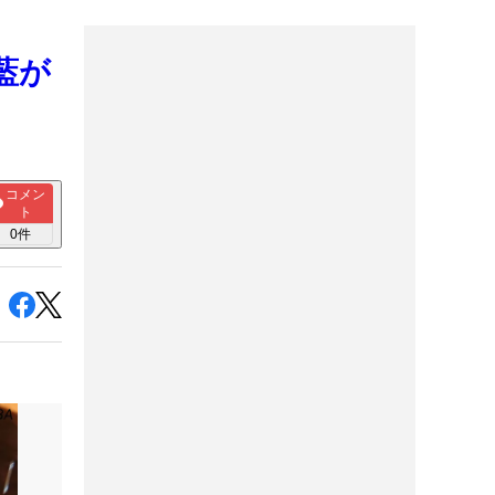
藍が
コメン
ト
0
件