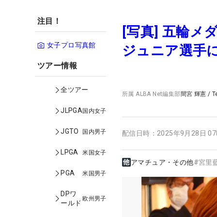
注目！
[写真] 五輪
女子プロ写真館
ジュニア選手に
ツアー情報
全ツアー
所属
ALBA Net編集部
間宮 輝憲
/
T
JLPGA
国内女子
JGTO
国内男子
配信日時：
2025年9月28日 0
LPGA
米国女子
アマチュア・その他
#
宮里
PGA
米国男子
DPワ
欧州男子
ールド