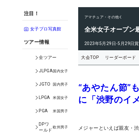
注目！
アマチュア・その他
全米女子オープン
女子プロ写真館
ツアー情報
2023年5月29日-5月29日
賞
大会TOP
リーダーボード
全ツアー
JLPGA
国内女子
JGTO
国内男子
“あやたん節”
に「渋野のイ
LPGA
米国女子
PGA
米国男子
DPワ
欧州男子
メジャーといえば親友・渋
ールド