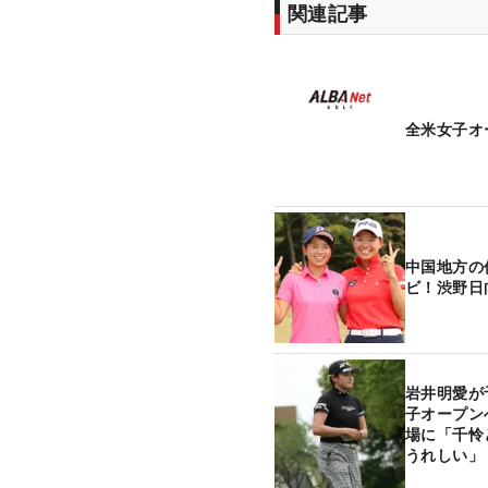
関連記事
全米女子オ
中国地方の
ビ！渋野日
岩井明愛が
子オープン
場に「千怜
うれしい」