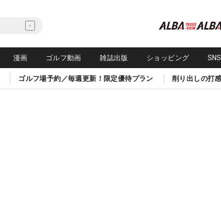
漫画
ゴルフ動画
雑誌出版
ショッピング
SN
ゴルフ場予約／毎週更新！限定優待プラン
削り出しの打