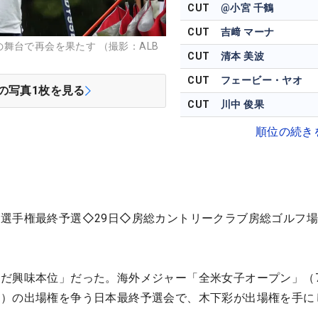
CUT
@小宮 千鶴
CUT
吉﨑 マーナ
舞台で再会を果たす （撮影：ALB
CUT
清本 美波
CUT
フェービー・ヤオ
の写真
1
枚を見る
CUT
川中 俊果
順位の続き
選手権最終予選◇29日◇房総カントリークラブ房総ゴルフ場
だ興味本位」だった。海外メジャー「全米女子オープン」（7
州）の出場権を争う日本最終予選会で、木下彩が出場権を手に