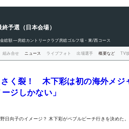
最終予選（日本会場）
金総額
―
房総カントリークラブ房総ゴルフ場・東/西コース
組み合せ
ニュース
ライブフォト
出場選手
概要など
TV
もさく裂！ 木下彩は初の海外メジ
メージしかない」
野日向子のイメージ？ 木下彩がペブルビーチ行きを決めた