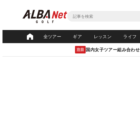
全ツアー
ギア
レッスン
ライフ
国内女子ツアー組み合わせ
注目