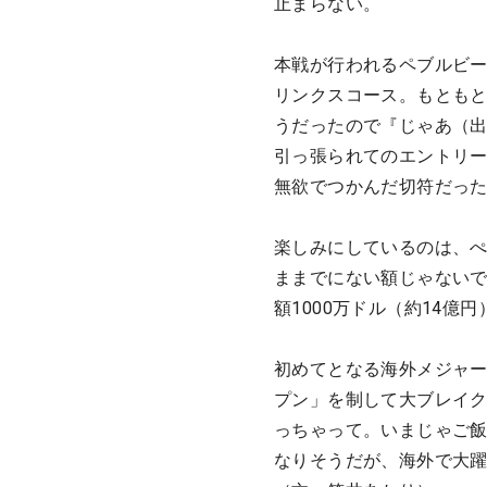
止まらない。
本戦が行われるペブルビ
リンクスコース。もとも
うだったので『じゃあ（
引っ張られてのエントリ
無欲でつかんだ切符だっ
楽しみにしているのは、
ままでにない額じゃない
額1000万ドル（約14
初めてとなる海外メジャー
プン」を制して大ブレイ
っちゃって。いまじゃご
なりそうだが、海外で大