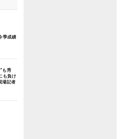
今季成績
”も秀
にも負け
現場記者