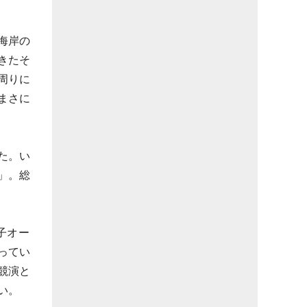
海岸の
きたそ
周りに
まさに
た。い
」。総
子オー
ってい
競演と
い。