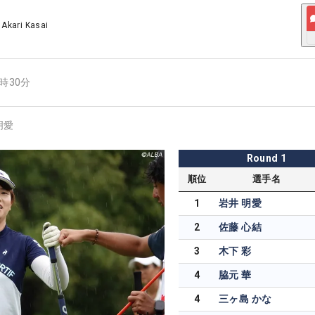
/
Akari Kasai
8時30分
明愛
Round
1
順位
選手名
1
岩井 明愛
2
佐藤 心結
3
木下 彩
4
脇元 華
4
三ヶ島 かな