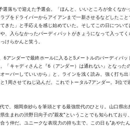
予選落ちで迎えた予選会。「ほんと、いいところが全くなか
クラブをドライバーからアイアンまで一新させるなどしたこと
ってきた」と手応えを感じ始めていた。そしてこの日について
ろや、入らなかったバーディパットがきょうになって入ってく
あっけらかんと笑う。
は、6アンダーで最終ホールに入ると5メートルのバーディパッ
。「キャディさんと『6（アンダー）は通れない』となった
もオーバーしていいから」と、ラインを浅く読み、強く打ち出
と1周させてねじ込んだ。これでトータル7アンダー。3位で
金世代で、畑岡奈紗らを筆頭とする最強世代のひとり。山口県出
県生まれの渋野日向子の“親友”ということでも知られており
合う仲だ。ユニークな表現力の持ち主で、この日も“あやたん