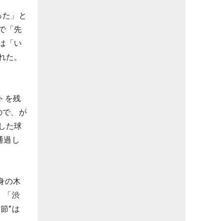
った」と
で「先
は「い
れた。
トを残
ので、が
した球
通過し
身の木
、「渋
節”は