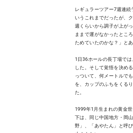
レギュラーツアー7週連続
いうこれまでだったが、
週くらいから調子が上が
ままで運がなかったとこ
ためていたのかな？」と
1日36ホールの長丁場で
した。そして覚悟を決める
っついて、何メートルで
を、カップのふちをくるり
た。
1999年1月生まれの黄
下は、同じ中国地方・岡山
野」、「あやたん」と呼び