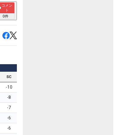
コメン
ト
0
件
SC
-10
-8
-7
-6
-6