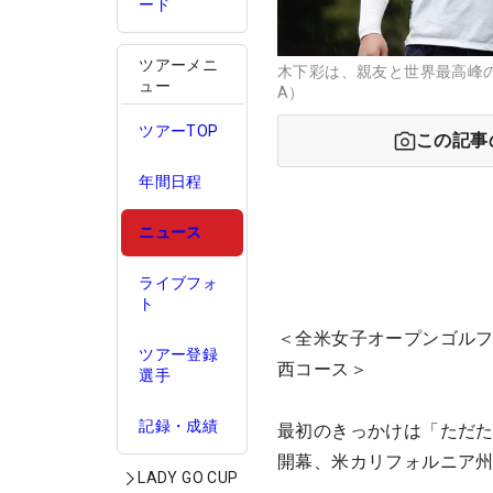
ード
ツアーメニ
木下彩は、親友と世界最高峰の
ュー
A）
ツアーTOP
この記事
年間日程
ニュース
ライブフォ
ト
＜全米女子オープンゴルフ
ツアー登録
西コース＞
選手
記録・成績
最初のきっかけは「ただた
開幕、米カリフォルニア
LADY GO CUP