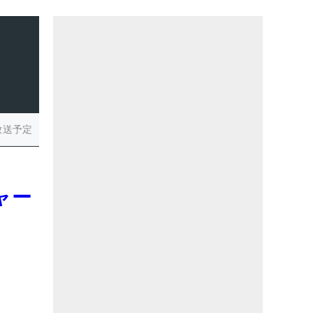
放送予定
ャー
。