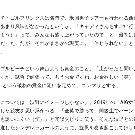
ーチ・ゴルフリンクスは名門で、米国男子ツアーも行われる西
とあまり興味がなかったというが、「キャディさんもすごい行
出よう）』って。みんなも盛り上がっていたので」と、最初は
ーだった。だが、それがまさかの現実に。「信じられない」と
た。
ぺブルビーチという舞台よりも賞金のこと。「上がったと聞い
ですか。試合で頑張って、もうお金ですね、お金欲しい（笑）
億円）という破格の賞金に狙いを定めて、ニンマリとする。
については「渋野のイメージしかない」。2019年の「AIG女
クした親友を思い浮かべる。「全英で勝って、同級生でバーン
飯も誘いにくい（笑）」と冗談交じりに笑う。そんな渋野との
躍進したシンデレラガールのように、旋風を巻き起こしてほし