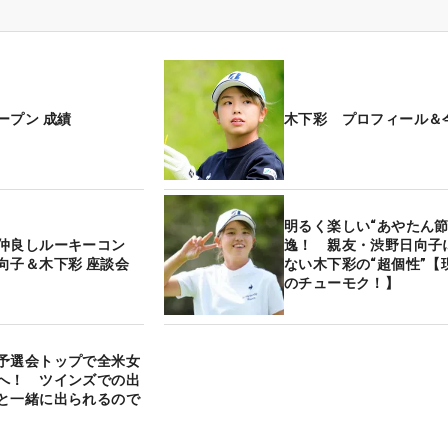
ープン 成績
木下彩 プロフィール＆
明るく楽しい“あやたん節
仲良しルーキーコン
逸！ 親友・渋野日向子
向子＆木下彩 座談会
ない木下彩の“超個性”【
のチューモク！】
予選会トップで全米女
へ！ ツインズでの出
と一緒に出られるので