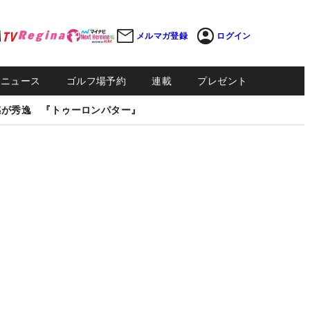
メルマガ登録
ログイン
Sニュース
ゴルフ場予約
連載
プレゼント
感が秀逸 『トゥーロンパター』