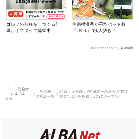
ゴルフの熱狂を、つくる仕
仲宗根澄香が平均パット数
事。｜スタッフ募集中
『TRTL』で6人抜き！
Recommended by
ゴルフ総合サ
「その他」
21歳・金子駆大が“日本一の草大会”制す
イト ALBA
の写真一覧
賞金100万円獲得【JOYXオープン】
Net