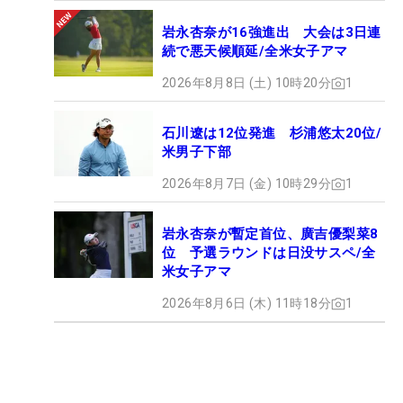
岩永杏奈が16強進出 大会は3日連
続で悪天候順延/全米女子アマ
2026年8月8日 (土) 10時20分
1
石川遼は12位発進 杉浦悠太20位/
米男子下部
2026年8月7日 (金) 10時29分
1
岩永杏奈が暫定首位、廣吉優梨菜8
位 予選ラウンドは日没サスペ/全
米女子アマ
2026年8月6日 (木) 11時18分
1