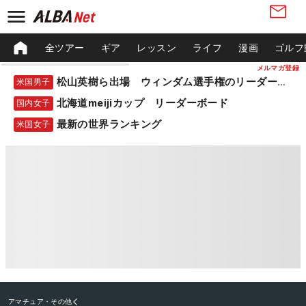
全ツアー
ギア
レッスン
ライフ
漫画
ゴルフ
メルマガ登録
松山英樹ら出場 ウィンダム選手権のリーダーボード
米国男子
北海道meijiカップ リーダーボード
国内女子
最新の世界ランキング
米国女子
アマチュア・その他