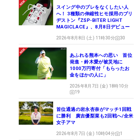
スイング中のブレをなくしたい人
へ！ 3種類の伸縮性ヒモ採用のブリ
ヂストン『ZSP-BITER LIGHT
MAGICLACE』、8月8日デビュー
2026年8月8日 (土) 11時30分
30
あふれる熊本への思い 首位
発進・鈴木愛が被災地に
1000万円寄付「もらったお
金をほかの人に」
2026年8月7日 (金) 18時10分
19
首位通過の岩永杏奈がマッチ1回戦
に勝利 廣吉優梨菜も2回戦へ/全米
女子アマ
2026年8月7日 (金) 10時04分
1