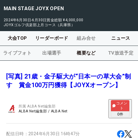
MAIN STAGE JOYX OPEN
2024年6月30日-6月30日
賞金総額
¥4,000,000
JOYXゴルフ倶楽部上月コース（兵庫県）
大会TOP
リーダーボード
組み合せ
ニュース
ライブフォト
出場選手
概要など
TV放送予定
[写真] 21歳・金子駆大が“日本一の草大会”制
す 賞金100万円獲得【JOYXオープン】
コメン
所属
ALBA Net編集部
ト
ALBA Net編集部
/
ALBA Net
0
件
配信日時：
2024年6月30日 16時47分