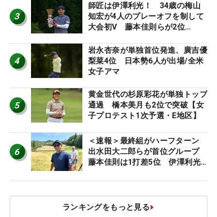
師匠は伊澤利光！ 34歳の梅山
3
知宏が4人のプレーオフを制して
大会初V 藤本佳則らが2位
【MAIN STAGE JOYX OPEN】
岩永杏奈が単独首位発進、廣吉優
4
梨菜4位 日本勢6人が出場/全米
女子アマ
黄金世代の杉原彩花が単独トップ
5
通過 橋本美月も2位で突破【女
子プロテスト1次予選・E地区】
＜速報＞最終組がハーフターン
6
出水田大二郎らが首位グループ
藤本佳則は1打差5位 伊澤利光
は52位タイ【MAIN STAGE
JOYX OPEN】
ランキングをもっと見る