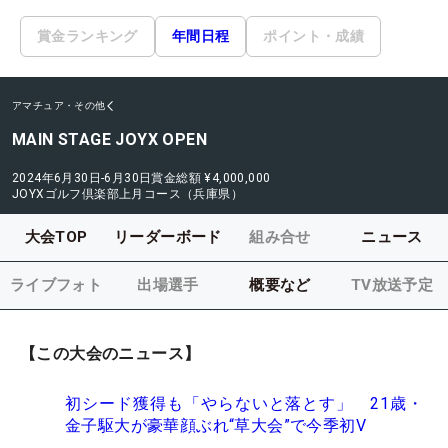
賞金ランキング
年間日程
ポイント・成績
アマチュア・その他
MAIN STAGE JOYX OPEN
2024年6月30日-6月30日
賞金総額
¥4,000,000
JOYXゴルフ倶楽部上月コース（兵庫県）
大会TOP
リーダーボード
組み合せ
ニュース
ライブフォト
出場選手
概要など
TV放送予定
【この大会のニュース】
初シード獲得も「やらないと落とす」 21歳・
金子駆大が豪華顔ぶれ“草大会”で今季初V