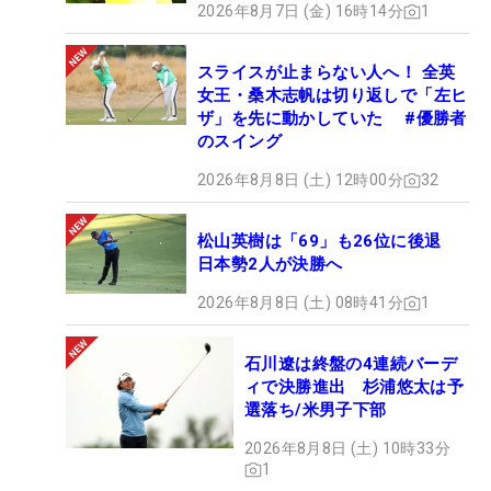
2026年8月7日 (金) 16時14分
1
スライスが止まらない人へ！ 全英
女王・桑木志帆は切り返しで「左ヒ
ザ」を先に動かしていた #優勝者
のスイング
2026年8月8日 (土) 12時00分
32
松山英樹は「69」も26位に後退
日本勢2人が決勝へ
2026年8月8日 (土) 08時41分
1
石川遼は終盤の4連続バーデ
ィで決勝進出 杉浦悠太は予
選落ち/米男子下部
2026年8月8日 (土) 10時33分
1