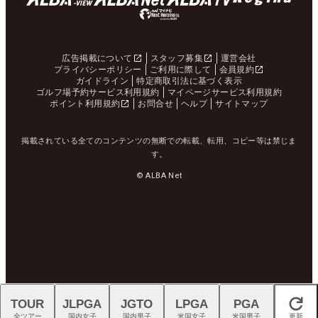
広告掲載について
スタッフ募集
運営会社
プライバシーポリシー
ご利用に際して
会員規約
ガイドライン
特定商取引法に基づく表示
ゴルフ場予約サービス利用規約
マイページサービス利用規約
ポイント利用規約
お問合せ
ヘルプ
サイトマップ
掲載されている全てのコンテンツの無断での転載、転用、コピー等は禁じま
す。
© ALBA Net
TOUR
JLPGA
JGTO
LPGA
PGA
閉じる
全ツアー
国内女子
国内男子
米国女子
米国男子
更新