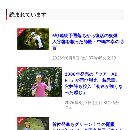
読まれています
6戦連続予選落ちから復活の狼煙
入谷響を救った師匠・中嶋常幸の助
言
2026年8月8日 (土) 07時45分
19
2006年発売の『ツアーAD
PT』が再び脚光 脇元華、
穴井詩も投入「初速が強くな
った感じ」
2026年8月8日 (土) 08時56分
4
首位発進もグリーン上での開眼