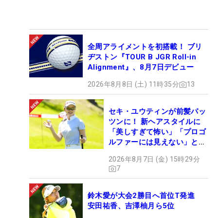
全周アライメントを初搭載！ ブリ
ヂストン『TOUR B JGR Roll-in
Alignment』、8月7日デビュー
2026年8月8日 (土) 11時35分
13
セキ・ユウティンが前髪パッ
ツンに！ 新ヘアスタイルに
「美しすぎて怖い」「プロゴ
ルファーには見えない」とコ
メント殺到
2026年8月7日 (金) 15時29分
7
鈴木愛が大会2勝目へ首位T発進
安田祐香、吉澤柚月ら5位