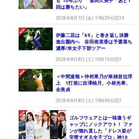
も“10年ぶり” 金田久美子「あと1
回は勝ちたい」
2026年8月7日 (金) 17時29分
19
伊藤二花は「69」と巻き返し決勝
進出圏内へ 谷田侑里香は予選落ち
濃厚/米女子下部ツアー
2026年8月8日 (土) 10時15分
1
＜中間速報＞仲村果乃が単独首位浮
上 1打差に吉澤柚月、小林光希、
全美貞
2026年8月8日 (土) 13時04分
1
ゴルフウェアとは一味違うギ
ャップにノックアウト！ ファ
ンが惚れ直した「ドレス姿が
完璧すぎる女子プロ」神10