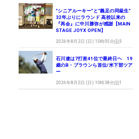
”シニアルーキー”と“義足の同級生”
32年ぶりにラウンド 高校以来の
『再会』に中川勝弥が感謝【MAIN
STAGE JOYX OPEN】
2026年8月2日 (日) 15時05分
3
石川遼は7打差41位で最終日ヘ 19
歳のB・ブラウンら首位/米下部ツア
ー
2026年8月2日 (日) 10時38分
1