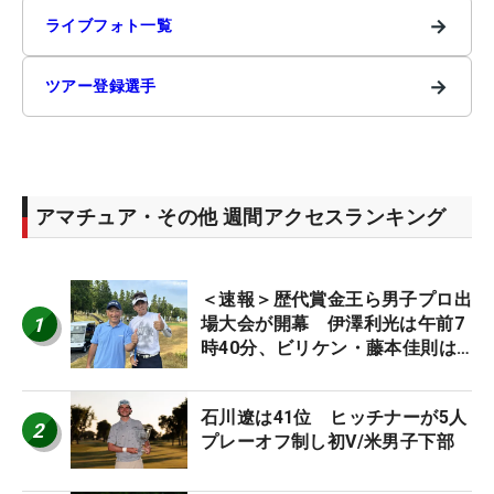
→
ライブフォト一覧
→
ツアー登録選手
アマチュア・その他 週間アクセスランキング
＜速報＞歴代賞金王ら男子プロ出
1
場大会が開幕 伊澤利光は午前7
時40分、ビリケン・藤本佳則は
午前9時30分にティオフ【MAIN
STAGE JOYX OPEN】
石川遼は41位 ヒッチナーが5人
2
プレーオフ制し初V/米男子下部