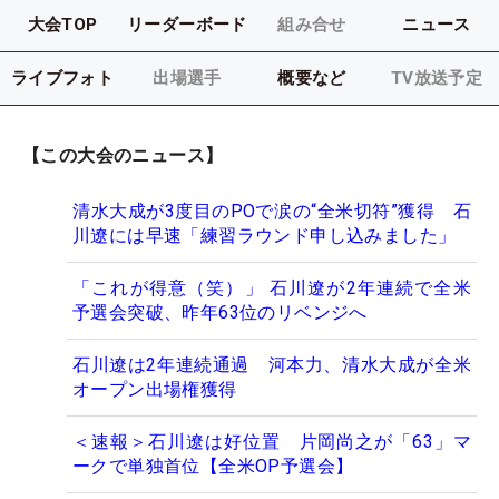
大会TOP
リーダーボード
組み合せ
ニュース
ライブフォト
出場選手
概要など
TV放送予定
【この大会のニュース】
清水大成が3度目のPOで涙の“全米切符”獲得 石
川遼には早速「練習ラウンド申し込みました」
「これが得意（笑）」 石川遼が2年連続で全米
予選会突破、昨年63位のリベンジへ
石川遼は2年連続通過 河本力、清水大成が全米
オープン出場権獲得
＜速報＞石川遼は好位置 片岡尚之が「63」マ
ークで単独首位【全米OP予選会】