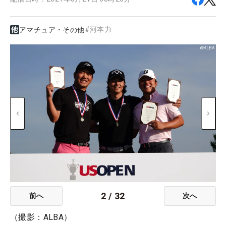
#
河本力
アマチュア・その他
2
/
32
前へ
次へ
（撮影：ALBA）