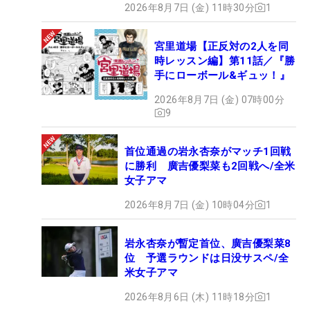
2026年8月7日 (金) 11時30分
1
宮里道場【正反対の2人を同
時レッスン編】第11話／『勝
手にローボール&ギュッ！』
2026年8月7日 (金) 07時00分
9
首位通過の岩永杏奈がマッチ1回戦
に勝利 廣吉優梨菜も2回戦へ/全米
女子アマ
2026年8月7日 (金) 10時04分
1
岩永杏奈が暫定首位、廣吉優梨菜8
位 予選ラウンドは日没サスペ/全
米女子アマ
2026年8月6日 (木) 11時18分
1