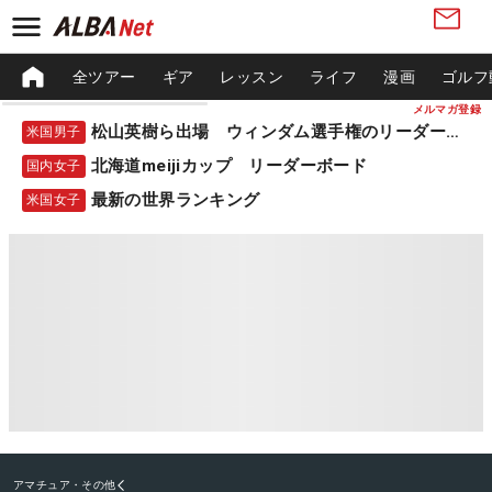
全ツアー
ギア
レッスン
ライフ
漫画
ゴルフ
メルマガ登録
松山英樹ら出場 ウィンダム選手権のリーダーボード
米国男子
北海道meijiカップ リーダーボード
国内女子
最新の世界ランキング
米国女子
アマチュア・その他