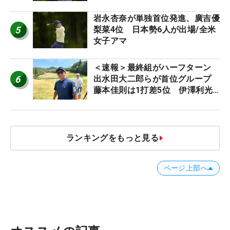
【MAIN STAGE JOYX OPEN】
岩永杏奈が単独首位発進、廣吉優
5
梨菜4位 日本勢6人が出場/全米
女子アマ
＜速報＞最終組がハーフターン
6
出水田大二郎らが首位グループ
藤本佳則は1打差5位 伊澤利光
は52位タイ【MAIN STAGE
JOYX OPEN】
ランキングをもっと見る
ページ上部へ