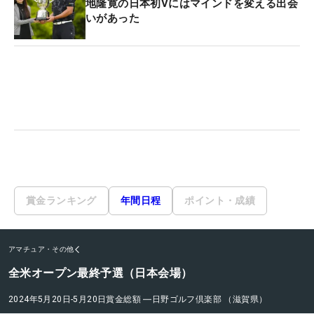
地隆寛の日本初Vにはマインドを変える出会
いがあった
賞金ランキング
年間日程
ポイント・成績
アマチュア・その他
全米オープン最終予選（日本会場）
2024年5月20日-5月20日
賞金総額
―
日野ゴルフ倶楽部 （滋賀県）