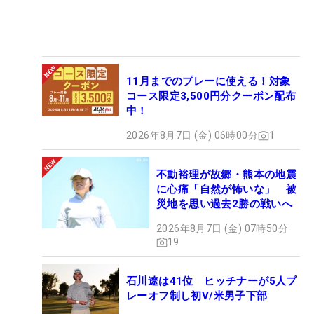
11月までのプレーに使える！対象
コース限定3,500円分クーポン配布
中！
2026年8月7日 (金) 06時00分
1
不動裕理が故郷・熊本の地震
に心痛「自然が怖いな」 被
災地を思い過去2勝の戦いへ
2026年8月7日 (金) 07時50分
19
石川遼は41位 ヒッチナーが5人プ
レーオフ制し初V/米男子下部