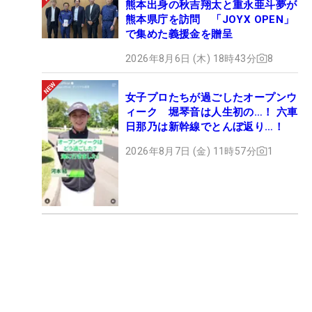
熊本出身の秋吉翔太と重永亜斗夢が
熊本県庁を訪問 「JOYX OPEN」
で集めた義援金を贈呈
2026年8月6日 (木) 18時43分
8
女子プロたちが過ごしたオープンウ
ィーク 堀琴音は人生初の…！ 六車
日那乃は新幹線でとんぼ返り…！
2026年8月7日 (金) 11時57分
1