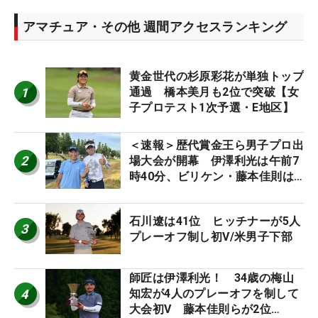
アマチュア・その他 週間アクセスランキング
黄金世代の杉原彩花が単独トップ
1
通過 橋本美月も2位で突破【女
子プロテスト1次予選・E地区】
＜速報＞歴代賞金王ら男子プロ出
2
場大会が開幕 伊澤利光は午前7
時40分、ビリケン・藤本佳則は
午前9時30分にティオフ【MAIN
STAGE JOYX OPEN】
石川遼は41位 ヒッチナーが5人
3
プレーオフ制し初V/米男子下部
師匠は伊澤利光！ 34歳の梅山
4
知宏が4人のプレーオフを制して
大会初V 藤本佳則らが2位