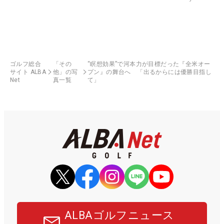
ゴルフ総合
「その
“瞑想効果”で河本力が目標だった『全米オー
サイト ALBA
他」の写
プン』の舞台へ 「出るからには優勝目指し
Net
真一覧
て」
ALBAゴルフニュース