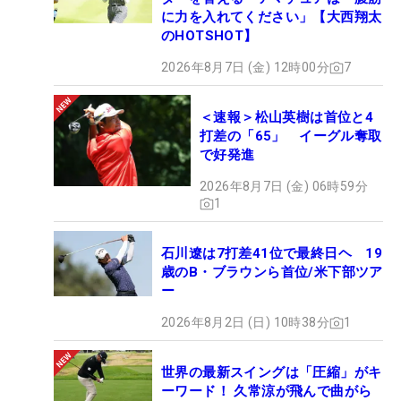
に力を入れてください」【大西翔太
のHOTSHOT】
2026年8月7日 (金) 12時00分
7
＜速報＞松山英樹は首位と4
打差の「65」 イーグル奪取
で好発進
2026年8月7日 (金) 06時59分
1
石川遼は7打差41位で最終日ヘ 19
歳のB・ブラウンら首位/米下部ツア
ー
2026年8月2日 (日) 10時38分
1
世界の最新スイングは「圧縮」がキ
ーワード！ 久常涼が飛んで曲がら