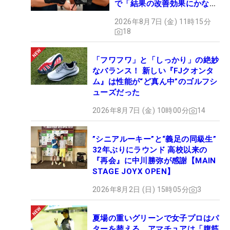
で「結果の改善効果にかなり
の意外性」
2026年8月7日 (金) 11時15分
18
「フワフワ」と「しっかり」の絶妙
なバランス！ 新しい『FJクオンタ
ム』は性能が“ど真ん中”のゴルフシ
ューズだった
2026年8月7日 (金) 10時00分
14
”シニアルーキー”と“義足の同級生”
32年ぶりにラウンド 高校以来の
『再会』に中川勝弥が感謝【MAIN
STAGE JOYX OPEN】
2026年8月2日 (日) 15時05分
3
夏場の重いグリーンで女子プロはパ
ターを替える アマチュアは「腹筋