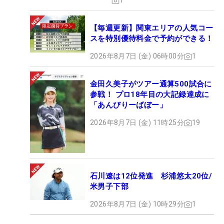
1
【毎週更新】関東エリアの人気コー
スを特別優待料金で予約ができる！
2026年8月7日 (金) 06時00分
1
金田久美子がツアー通算500試合に
参戦！ プロ18年目の大記録達成に
「あんびりーばぼー」
2026年8月7日 (金) 11時25分
19
石川遼は12位発進 杉浦悠太20位/
米男子下部
2026年8月7日 (金) 10時29分
1