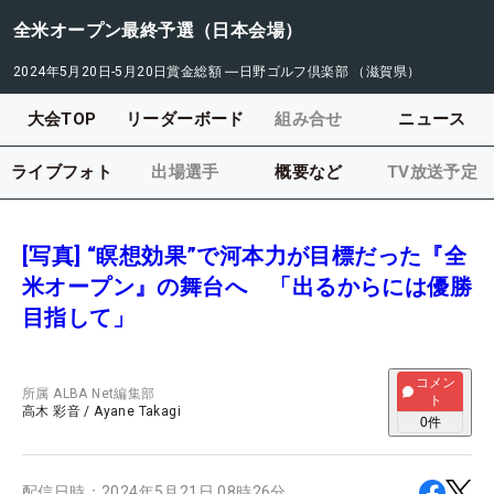
全米オープン最終予選（日本会場）
2024年5月20日-5月20日
賞金総額
―
日野ゴルフ倶楽部 （滋賀県）
大会TOP
リーダーボード
組み合せ
ニュース
ライブフォト
出場選手
概要など
TV放送予定
[写真] “瞑想効果”で河本力が目標だった『全
米オープン』の舞台へ 「出るからには優勝
目指して」
コメン
所属
ALBA Net編集部
ト
高木 彩音
/
Ayane Takagi
0
件
配信日時：
2024年5月21日 08時26分