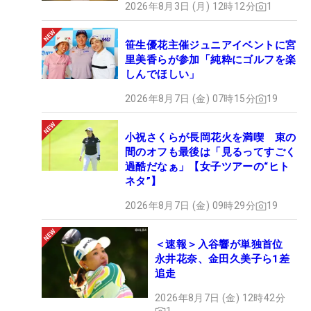
2026年8月3日 (月) 12時12分
1
笹生優花主催ジュニアイベントに宮
里美香らが参加「純粋にゴルフを楽
しんでほしい」
2026年8月7日 (金) 07時15分
19
小祝さくらが長岡花火を満喫 束の
間のオフも最後は「見るってすごく
過酷だなぁ」【女子ツアーの“ヒト
ネタ”】
2026年8月7日 (金) 09時29分
19
＜速報＞入谷響が単独首位
永井花奈、金田久美子ら1差
追走
2026年8月7日 (金) 12時42分