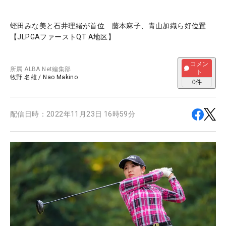
蛭田みな美と石井理緒が首位 藤本麻子、青山加織ら好位置
【JLPGAファーストQT A地区】
コメン
所属
ALBA Net編集部
ト
牧野 名雄
/
Nao Makino
0
件
配信日時：
2022年11月23日 16時59分