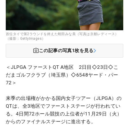
首位タイで第2ラウンドを終えた蛭田みな美（写真は京都レディース）
（撮影：GettyImages）
この記事の写真
1
枚を見る
＜JLPGA ファーストQT A地区 2日目◇23日◇こ
だまゴルフクラブ（埼玉県）◇6548ヤード・パー
72＞
来季の出場権がかかる国内女子ツアー（JLPGA）の
QTは、全3地区でファーストステージが行われてい
る。4日間72ホール競技の上位者が11月29日（火）
からのファイナルステージに進出する。