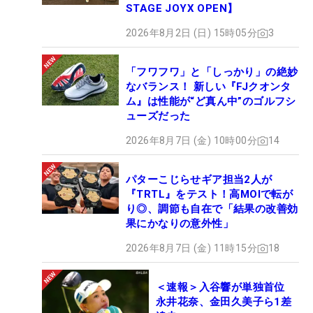
STAGE JOYX OPEN】
2026年8月2日 (日) 15時05分
3
「フワフワ」と「しっかり」の絶妙
なバランス！ 新しい『FJクオンタ
ム』は性能が“ど真ん中”のゴルフシ
ューズだった
2026年8月7日 (金) 10時00分
14
パターこじらせギア担当2人が
『TRTL』をテスト！高MOIで転が
り◎、調節も自在で「結果の改善効
果にかなりの意外性」
2026年8月7日 (金) 11時15分
18
＜速報＞入谷響が単独首位
永井花奈、金田久美子ら1差