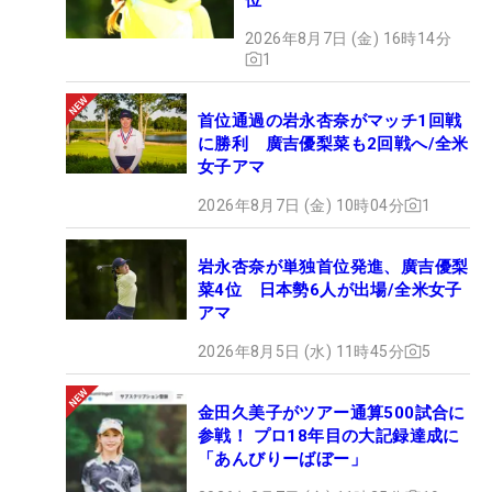
2026年8月7日 (金) 16時14分
1
首位通過の岩永杏奈がマッチ1回戦
に勝利 廣吉優梨菜も2回戦へ/全米
女子アマ
2026年8月7日 (金) 10時04分
1
岩永杏奈が単独首位発進、廣吉優梨
菜4位 日本勢6人が出場/全米女子
アマ
2026年8月5日 (水) 11時45分
5
金田久美子がツアー通算500試合に
参戦！ プロ18年目の大記録達成に
「あんびりーばぼー」