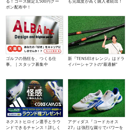
る！コース限定3,500円クー
も完成度が高く購入者続出！
ポン配布中！
ゴルフの熱狂を、つくる仕
新『TENSEIオレンジ』はドラ
事。｜スタッフ募集中
イバーシャフトの“最適解”
ネクストヒロイン選手とラウ
アディダス『コードカオス
ンドできるチャンス！詳しく
27』は強烈な蹴りでパワーを