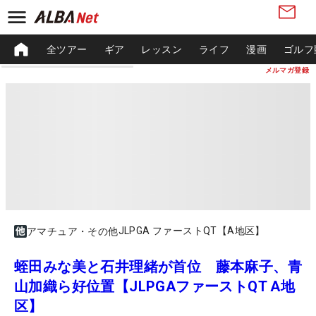
全ツアー
ギア
レッスン
ライフ
漫画
ゴルフ
メルマガ登録
JLPGA ファーストQT【A地区】
アマチュア・その他
蛭田みな美と石井理緒が首位 藤本麻子、青
山加織ら好位置【JLPGAファーストQT A地
区】