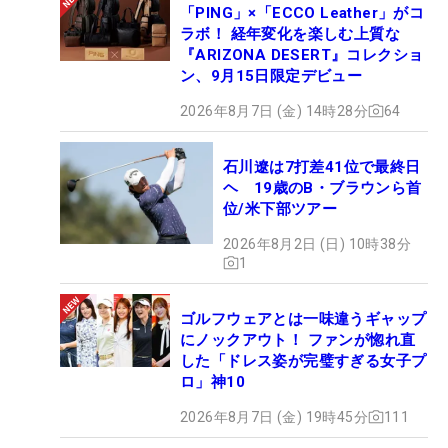
「PING」×「ECCO Leather」がコ
ラボ！ 経年変化を楽しむ上質な
『ARIZONA DESERT』コレクショ
ン、9月15日限定デビュー
2026年8月7日 (金) 14時28分
64
石川遼は7打差41位で最終日
ヘ 19歳のB・ブラウンら首
位/米下部ツアー
2026年8月2日 (日) 10時38分
1
ゴルフウェアとは一味違うギャップ
にノックアウト！ ファンが惚れ直
した「ドレス姿が完璧すぎる女子プ
ロ」神10
2026年8月7日 (金) 19時45分
111