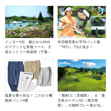
インター5分、都心から60分
仲宗根澄香が平均パット数
のフラットな美観コース。大
『TRTL』で6人抜き！
栄カントリー俱楽部（千葉
県）
猛暑を乗り切る！ こだわり機
「潮来CC（茨城県）」＆「鹿
能派パンツ4選
児島ガーデンGC（鹿児島
県）」の無料プレー券が当た
る！！