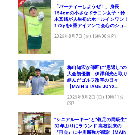
「パーティーしようぜ！」身長
154cmの小さなドラコン女子・鈴
木真緒が人生初のホールインワン！
173yを5番アイアンで会心のショッ
ト
2026年8月7日 (金) 16時00分
1
梅山知宏が師匠に“恩返し”の
大会初優勝 伊澤利光と取り
組んだゴルフ改革の日々
【MAIN STAGE JOYX
OPEN】
2026年8月2日 (日) 10時11分
1
”シニアルーキー”と“義足の同級生”
32年ぶりにラウンド 高校以来の
『再会』に中川勝弥が感謝【MAIN