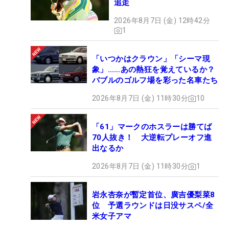
追走
2026年8月7日 (金) 12時42分
1
「いつかはクラウン」「シーマ現
象」……あの熱狂を覚えているか？
バブルのゴルフ場を彩った名車たち
2026年8月7日 (金) 11時30分
10
「61」マークのホスラーは勝てば
70人抜き！ 大逆転プレーオフ進
出なるか
2026年8月7日 (金) 11時30分
1
岩永杏奈が暫定首位、廣吉優梨菜8
位 予選ラウンドは日没サスペ/全
米女子アマ