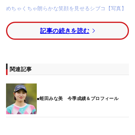
めちゃくちゃ朗らかな笑顔を見せるシブコ【写真】
埼玉県で行われているA地区は、第2ラウンドが終了
記事の続きを読む
した。「69」をマークした蛭田みな美と1ストロー
ク伸ばした石井理緒がトータル3アンダー・首位に
立っている。
トータル2アンダー・2位タイにレギュラーツアー通
関連記事
算1勝の藤本麻子、吉本ここね、大城さつき、照山
亜寿美、酒井千絵。トータル1アンダー・8位タイに
は井上りこ、高木萌衣ら4人が続いた。
■蛭田みな美 今季成績＆プロフィール
青山加織はトータルイーブンパー・12位タイの好位
置。今年のプロテストに合格した高橋しずくはトー
タル1オーバー・16位タイで残り2日間に挑む。