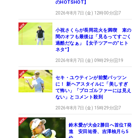
のHOTSHOT】
2026年8月7日 (金) 12時00分
7
小祝さくらが長岡花火を満喫 束の
間のオフも最後は「見るってすごく
過酷だなぁ」【女子ツアーの“ヒト
ネタ”】
2026年8月7日 (金) 09時29分
19
セキ・ユウティンが前髪パッツン
に！ 新ヘアスタイルに「美しすぎ
て怖い」「プロゴルファーには見え
ない」とコメント殺到
2026年8月7日 (金) 15時29分
7
鈴木愛が大会2勝目へ首位T発
進 安田祐香、吉澤柚月ら5
位