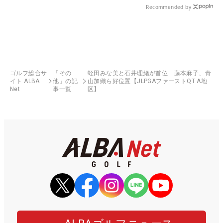
Recommended by
ゴルフ総合サ
「その
蛭田みな美と石井理緒が首位 藤本麻子、青
イト ALBA
他」の記
山加織ら好位置【JLPGAファーストQT A地
Net
事一覧
区】