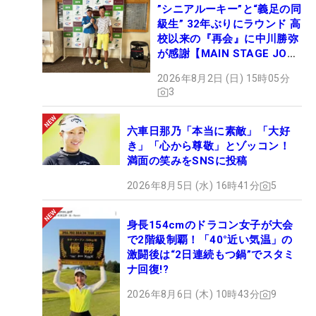
”シニアルーキー”と“義足の同
級生” 32年ぶりにラウンド 高
校以来の『再会』に中川勝弥
が感謝【MAIN STAGE JOYX
OPEN】
2026年8月2日 (日) 15時05分
3
六車日那乃「本当に素敵」「大好
き」「心から尊敬」とゾッコン！
満面の笑みをSNSに投稿
2026年8月5日 (水) 16時41分
5
身長154cmのドラコン女子が大会
で2階級制覇！「40°近い気温」の
激闘後は“2日連続もつ鍋”でスタミ
ナ回復!?
2026年8月6日 (木) 10時43分
9