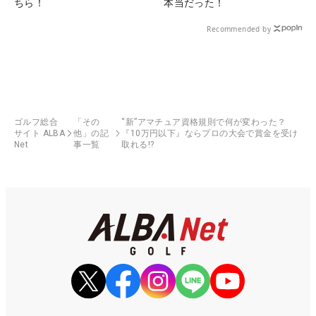
ちら！
本当だった！
Recommended by
ゴルフ総合
「その
“新”アマチュア資格規則で何が変わった？
サイト ALBA
他」の記
『10万円以下』ならプロの大会で賞金を受け
Net
事一覧
取れる!?