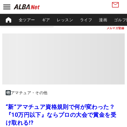
全ツアー
ギア
レッスン
ライフ
漫画
ゴルフ
メルマガ登録
アマチュア・その他
“新”アマチュア資格規則で何が変わった？
『10万円以下』ならプロの大会で賞金を受
け取れる!?