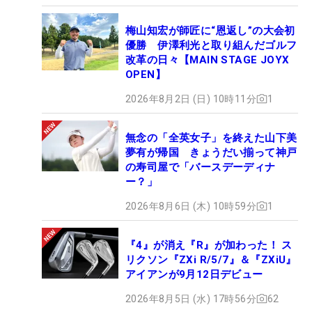
梅山知宏が師匠に“恩返し”の大会初
優勝 伊澤利光と取り組んだゴルフ
改革の日々【MAIN STAGE JOYX
OPEN】
2026年8月2日 (日) 10時11分
1
無念の「全英女子」を終えた山下美
夢有が帰国 きょうだい揃って神戸
の寿司屋で「バースデーディナ
ー？」
2026年8月6日 (木) 10時59分
1
『4』が消え『R』が加わった！ ス
リクソン『ZXi R/5/7』＆『ZXiU』
アイアンが9月12日デビュー
2026年8月5日 (水) 17時56分
62