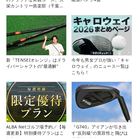
栄カントリー俱楽部（千葉
県）
新『TENSEIオレンジ』はドラ
今年も男女プロが強い「キャ
イバーシャフトの“最適解”
ロウェイ」のニュース一覧は
こちら！
ALBA Netゴルフ場予約／【毎
『G740』アイアンが引き出
週更新】特別優待プランはこ
す“反則級”の寛容性と飛びは