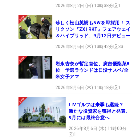
2026年8月2日 (日) 10時38分
1
珍しく松山英樹も5Wを即採用！ ス
リクソン『ZXi RKT』フェアウェイ
＆ハイブリッド、9月12日デビュー
2026年8月6日 (木) 13時42分
33
岩永杏奈が暫定首位、廣吉優梨菜8
位 予選ラウンドは日没サスペ/全
米女子アマ
2026年8月6日 (木) 11時18分
1
LIVゴルフは来季も継続？
新たな投資家を獲得と発表、
9月には最終合意へ
2026年8月6日 (木) 11時00分
1