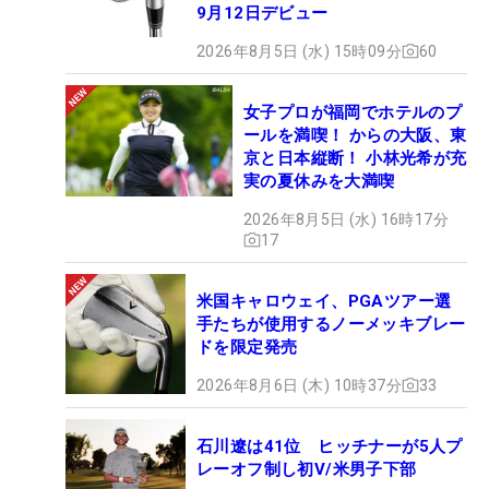
9月12日デビュー
2026年8月5日 (水) 15時09分
60
女子プロが福岡でホテルのプ
ールを満喫！ からの大阪、東
京と日本縦断！ 小林光希が充
実の夏休みを大満喫
2026年8月5日 (水) 16時17分
17
米国キャロウェイ、PGAツアー選
手たちが使用するノーメッキブレー
ドを限定発売
2026年8月6日 (木) 10時37分
33
石川遼は41位 ヒッチナーが5人プ
レーオフ制し初V/米男子下部