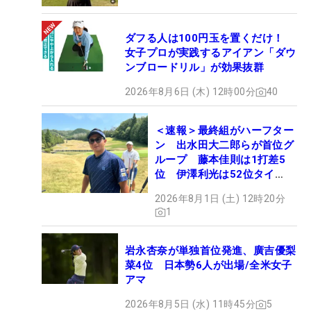
ダフる人は100円玉を置くだけ！
女子プロが実践するアイアン「ダウ
ンブロードリル」が効果抜群
2026年8月6日 (木) 12時00分
40
＜速報＞最終組がハーフター
ン 出水田大二郎らが首位グ
ループ 藤本佳則は1打差5
位 伊澤利光は52位タイ
【MAIN STAGE JOYX
2026年8月1日 (土) 12時20分
OPEN】
1
岩永杏奈が単独首位発進、廣吉優梨
菜4位 日本勢6人が出場/全米女子
アマ
2026年8月5日 (水) 11時45分
5