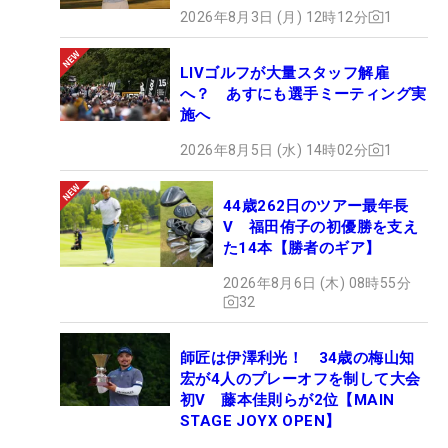
2026年8月3日 (月) 12時12分
1
LIVゴルフが大量スタッフ解雇
へ？ あすにも選手ミーティング実
施へ
2026年8月5日 (水) 14時02分
1
44歳262日のツアー最年長
V 福田侑子の初優勝を支え
た14本【勝者のギア】
2026年8月6日 (木) 08時55分
32
師匠は伊澤利光！ 34歳の梅山知
宏が4人のプレーオフを制して大会
初V 藤本佳則らが2位【MAIN
STAGE JOYX OPEN】