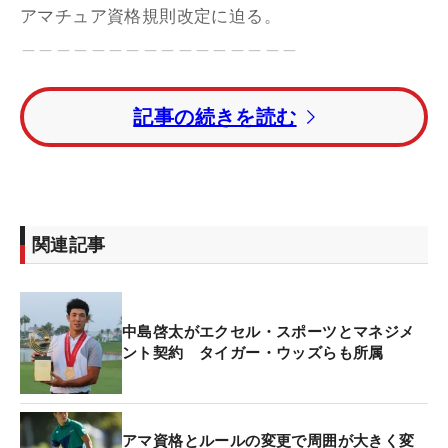
アマチュア資格規則改定に迫る。
＿＿＿＿＿＿＿＿＿＿＿＿＿＿＿＿
中島啓太のぶっ飛びスイングを松山英樹のコーチが
記事の続きを読む
解説【連続写真】
記者S 「新しい規則では、原則として以下の行動
をした場合に、アマチュア資格を喪失します。
（1）賞の限度額（700ポンド、または1000ドル）
関連記事
を越える賞を受け取ること、またはハンディキャッ
プ競技で賞金を受け取ること、（2）プロフェッシ
ョナルとしてプレーすること、（3）技術指導をし
中島啓太がエクセル・スポーツとマネジメ
て報酬を得ること、（4）ゴルフクラブのプロフェ
ント契約 タイガー・ウッズらも所属
ッショナルとして雇用される、（5）プロフェッシ
ョナルゴルファーの協会の会員になること」
アマ資格とルールの変更で周囲が大きく変
ライターY 「（1）の賞の限度額についてだけど、