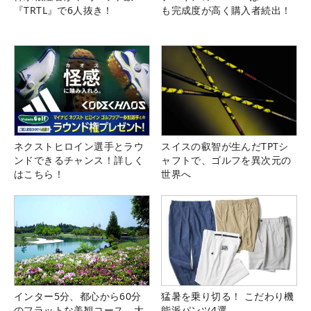
『TRTL』で6人抜き！
も完成度が高く購入者続出！
ネクストヒロイン選手とラウ
スイスの叡智が生んだTPTシ
ンドできるチャンス！詳しく
ャフトで、ゴルフを異次元の
はこちら！
世界へ
インター5分、都心から60分
猛暑を乗り切る！ こだわり機
のフラットな美観コース。大
能派パンツ4選