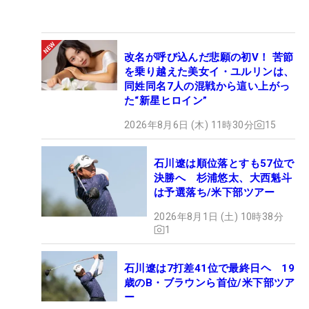
改名が呼び込んだ悲願の初V！ 苦節
を乗り越えた美女イ・ユルリンは、
同姓同名7人の混戦から這い上がっ
た“新星ヒロイン”
2026年8月6日 (木) 11時30分
15
石川遼は順位落とすも57位で
決勝へ 杉浦悠太、大西魁斗
は予選落ち/米下部ツアー
2026年8月1日 (土) 10時38分
1
石川遼は7打差41位で最終日ヘ 19
歳のB・ブラウンら首位/米下部ツア
ー