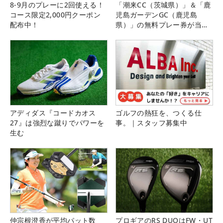
8-9月のプレーに2回使える！
「潮来CC（茨城県）」＆「鹿
コース限定2,000円クーポン
児島ガーデンGC（鹿児島
配布中！
県）」の無料プレー券が当た
る！！
アディダス『コードカオス
ゴルフの熱狂を、つくる仕
27』は強烈な蹴りでパワーを
事。｜スタッフ募集中
生む
仲宗根澄香が平均パット数
プロギアのRS DUOはFW・UT