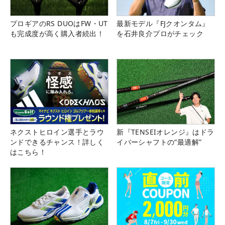
第三者を通じた申込みを問わず、固くお断りしてい
プロギアのRS DUOはFW・UT
最新モデル『FJクオンタム』
ます。
も完成度が高く購入者続出！
を石井良介プロがチェック
ネクストヒロイン選手とラウ
新『TENSEIオレンジ』はドラ
ンドできるチャンス！詳しく
イバーシャフトの“最適解”
はこちら！