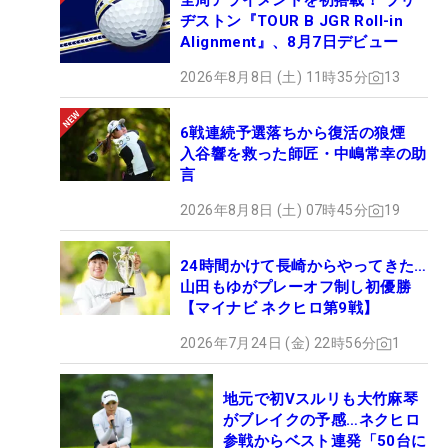
全周アライメントを初搭載！ ブリ
優勝選手のサイン入りブロマイドなどご用意し
ヂストン『TOUR B JGR Roll-in
ております。また、今回はネクストヒロインオ
Alignment』、8月7日デビュー
リジナルネームタグ(非売品)もプレゼントいたし
2026年8月8日 (土) 11時35分
13
ます！
6戦連続予選落ちから復活の狼煙
入谷響を救った師匠・中嶋常幸の助
言
2026年8月8日 (土) 07時45分
19
24時間かけて長崎からやってきた…
山田もゆがプレーオフ制し初優勝
【マイナビ ネクヒロ第9戦】
2026年7月24日 (金) 22時56分
1
地元で初Vスルリも大竹麻琴
マイナビネクストヒロインツアーでは、今年も熱い戦いが行われる （撮
影：ALBA）
がブレイクの予感…ネクヒロ
参戦からベスト連発「50台に