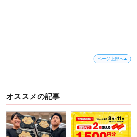
にはお答えできませんのでご了承ください。
3）参加費につきましては事前支払いとなります。
当選者の方には、当選メールにて入金手続き方法な
どをご案内させていただきます。
※メールでのご案内となりますので、ご登録頂くメ
ールアドレス（ブラウザメールアドレスを推奨いた
します）は外部からの受信許可設定を必ず行ってく
ページ上部へ
ださい。受信側の設定や環境等によりメールが届か
ない場合、一切の責任を負いませんので、予めご了
承ください。携帯電話のキャリアメールは未着報告
が相次いでいますのでとくにご注意ください。
オススメの記事
4）応募された方につきましては、今回のイベント
の当選・落選に関わらず、ALBA Netからメールマガ
ジンほか、各種お知らせが届きます旨、予めご了承
ください。