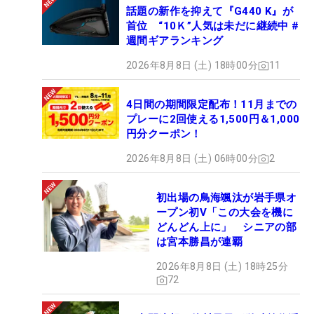
話題の新作を抑えて『G440 K』が
ゴルフ場：成田ゴルフ倶楽部（千葉県）
首位 “10Ｋ”人気は未だに継続中 #
アクセス：
東関東自動車道 成田ICより 7km
週間ギアランキング
JR成田駅 京成線成田駅より約15分
2026年8月8日 (土) 18時00分
11
▼マイナビ ネクストヒロインゴルフツアーとは
4日間の期間限定配布！11月までの
本ツアーは「将来有望な若手女子ゴルファーに賞金
プレーに2回使える1,500円＆1,000
のかかった真剣勝負の機会を提供することにより 大
円分クーポン！
きく羽ばたいてもらいたい」という思いを込めて
2026年8月8日 (土) 06時00分
2
2019年に発足しました。
初出場の鳥海颯汰が岩手県オ
6年目を迎える2024年は、今までで最多の試合数の
ープン初V「この大会を機に
年間14試合の開催を予定しております。 今シーズン
どんどん上に」 シニアの部
は2日間競技や賞金の増額など、将来有望な選手た
は宮本勝昌が連覇
ちの活動をサポートできる環境をさらに充実させま
2026年8月8日 (土) 18時25分
した。
72