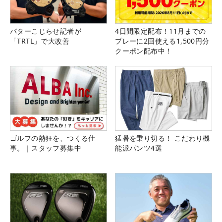
5）当選後の権利の譲渡はお受けできません。
パターこじらせ記者が
4日間限定配布！11月までの
「TRTL」で大改善
プレーに2回使える1,500円分
6）撮影した写真、動画、氏名等を使用する権利は
クーポン配布中！
大会事務局に帰属させていただきます。大会報告記
事等、各種メディア媒体やホームページ、ソーシャ
ルメディア等に掲載および放映される場合がござい
ますので、予めご了承ください。
7）お問い合わせは、 info-event@alba.co.jpまで
ゴルフの熱狂を、つくる仕
猛暑を乗り切る！ こだわり機
（お問い合わせへのご返信は、平日10時～18時の間
事。｜スタッフ募集中
能派パンツ4選
に順次ご連絡差し上げております。お問い合わせの
内容によって、２～３営業日のお時間をいただく場
合がございます。あらかじめご了承ください）
8)参加賞の転売、オークションサイト等での出品・
販売を目的とした購入申込みは、直接の申込み又は