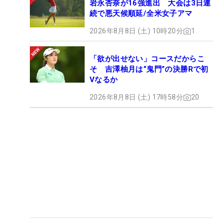
岩永杏奈が16強進出 大会は3日連
価格：5
,000円（税込み）
続で悪天候順延/全米女子アマ
抽選20名様（先着順）
2026年8月8日 (土) 10時20分
1
▼応募期間
応募開始日：3月11日（月）18:00
「欲が出せない」コースだからこ
そ 吉澤柚月は“鬼門”の決勝Rで初
応募締め切り日：3月25日（月）23:59
Vなるか
Bプランのお申込みはこちらから※先着順※
2026年8月8日 (土) 17時58分
20
↓↓↓
>>Bプラン購入はこちら
＞＞＞＞ Bプラン購入はこちらから
※応募でお客様からお伺いする住所・氏名・年齢な
どの個人情報は、プレゼント賞品の抽選・発送のた
め使用するもので、その他の理由で使用することは
ございません。
皆様の温かい声援が選手・運営スタッフの大きな励