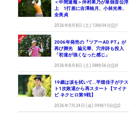
【共催】
＜中間速報＞仲村果乃が単独首位浮
上 1打差に吉澤柚月、小林光希、
株式会社マイナビ
全美貞
株式会社ALBA
株式会社ALBA TV
2026年8月8日 (土) 13時04分
1
2006年発売の『ツアーAD PT』が
■応募キャンペーン 注意事
再び脚光 脇元華、穴井詩も投入
「初速が強くなった感じ」
項
2026年8月8日 (土) 08時56分
4
19歳は涙を拭いて…平畑佳子がテス
1）Aプランは<抽選販売>Bプランは<先着順販売>と
ト1次敗退から再スタート【マイナ
なります。
ビ ネクヒロ第9戦】
2026年7月24日 (金) 09時15分
2
2）Aプランの結果は厳選な抽選の上、3月下旬にメ
ールの配信をもって当選の発表と変えさせていただ
きます。なお、当落選結果についてのお問い合わせ