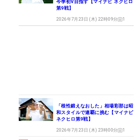
A プラン ※観戦あり
今季初V目指す【マイナビ ネクヒロ
第9戦】
2026年7月23日 (木) 22時09分
1
▼プラン内容
「現地で選手の熱い戦いを見たい！」「ネクストヒ
ロインを生で見たい！」という方におススメです。
選手もファンの皆様に支えられていることを、より
感じられると思います。(1H、9H、10H、18Hでの
み観戦可能予定)
・ファイナル最終日の試合観戦が可能(1H、9H、
10H、18Hでのみ観戦可能予定)
・コース内ランチ付き(指定メニュー)
「根性鍛えなおした」相場彩那は昭
・MNGTのHP内に支援者としてお名前(ニックネーム
和スタイルで連覇に挑む【マイナビ
も可)掲載
ネクヒロ第9戦】
・優勝者のサイン入りブロマイドを後日郵送にてお
2026年7月23日 (木) 23時00分
1
渡し