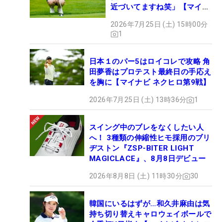
近づいてますね笑」【マイナ
【マイナビネクストヒロインゴルフツアー 応援キャ
ビ ネクヒロ第9戦】
ンペーン 概要】
2026年7月25日 (土) 15時00分
1
応援のパターンを2つご準備させていただきまし
た。
日本１のパー5はロイコレで攻略 角
田夢香はプロテスト最終日の手応え
開催日： 2024年4月16日（火）17日（水）※試合観
を胸に【マイナビ ネクヒロ第9戦】
戦は16日のみ
2026年7月25日 (土) 13時36分
1
会場：成田ゴルフ倶楽部 千葉県成田市大室127
アクセス：東関東自動車道 成田ICより 7km
スイング中のブレをなくしたい人
JR成田駅 京成線成田駅より約15分
へ！ 3種類の伸縮性ヒモ採用のブリ
募集人数： Aプラン 限定10名様 ※抽選制
ヂストン『ZSP-BITER LIGHT
Bプラン 限定20名様 ※先着順
MAGICLACE』、8月8日デビュー
販売価格：Aプラン 10000円/名
2026年8月8日 (土) 11時30分
30
Bプラン 5000円/名
韓国にいるはずが…和久井麻由は気
持ち切り替えキャロウェイボールで