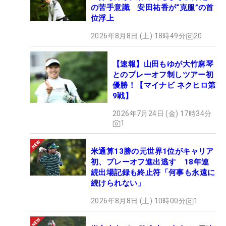
の苦手意識 安田祐香が“克服”の首
B プラン ※観戦無し
位浮上
2026年8月8日 (土) 18時49分
20
▼プラン内容
【速報】山田もゆが大竹麻琴
「遠方からだけど、応援したい！」
とのプレーオフ制しツアー初
「ネクストヒロイン選手の力になりたい！」という
優勝！【マイナビ ネクヒロ第
皆様向けのプランもございます。
9戦】
2026年7月24日 (金) 17時34分
・MNGTのHP内に支援者としてお名前(ニックネーム
1
も可)掲載
・優勝者のサイン入りブロマイドを後日郵送にてお
米通算13勝の元世界1位がキャリア
初、プレーオフ進出逃す 18年連
渡し
続出場記録も終止符「何事も永遠に
・オリジナルネームタグ(限定品)
続けられない」
※参加費は最多バーディ賞を取った選手に全額贈呈
2026年8月8日 (土) 10時00分
1
します。(複数該当の場合均等割り)