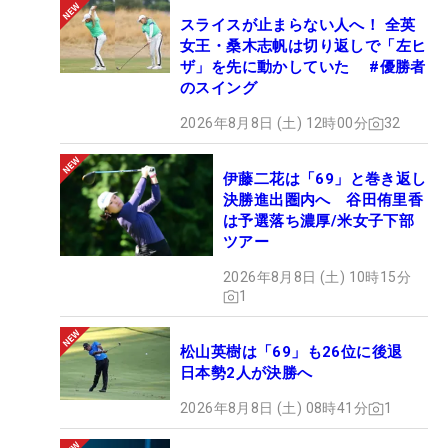
みになります。今年の「マイナビネクストヒロイン
スライスが止まらない人へ！ 全英
女王・桑木志帆は切り返しで「左ヒ
ゴルフツアー」も応援の程、よろしくお願い致しま
ザ」を先に動かしていた #優勝者
す！！
のスイング
2026年8月8日 (土) 12時00分
32
■大会情報
伊藤二花は「69」と巻き返し
決勝進出圏内へ 谷田侑里香
は予選落ち濃厚/米女子下部
▼大会名
ツアー
マイナビ ネクストヒロインゴルフツアー「 開幕戦
マイナビカップ」
2026年8月8日 (土) 10時15分
1
▼開催日程（2日間）
松山英樹は「69」も26位に後退
初日：4月16日（火）
日本勢2人が決勝へ
最終日：4月17日（水）
2026年8月8日 (土) 08時41分
1
▼会場