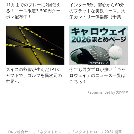
11月までのプレーに2回使え
インター5分、都心から60分
る！コース限定3,500円クー
のフラットな美観コース。大
ポン配布中！
栄カントリー俱楽部（千葉
県）
スイスの叡智が生んだTPTシ
今年も男女プロが強い「キャ
ャフトで、ゴルフを異次元の
ロウェイ」のニュース一覧は
世界へ
こちら！
Recommended by
ゴルフ総合サイ
「ネクストヒロイ
「ネクストヒロイン2024 開幕