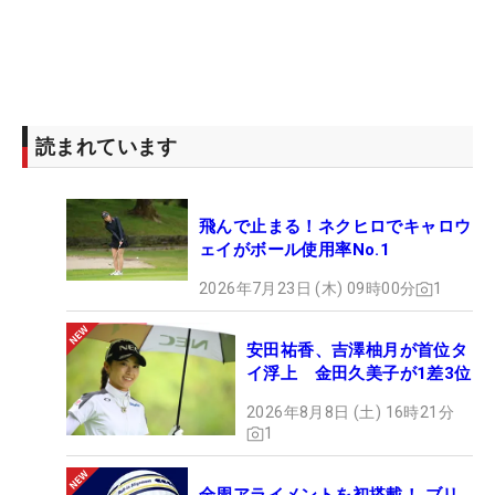
しい！」「現地で観戦したい」というお声を多
く頂戴しました。
その第1弾といたしまして、2024シーズンの開
読まれています
幕戦に実施することなりました。ツアー発足6年
目に突入した本ツアーを一緒に盛り上げていき
ましょう！
飛んで止まる！ネクヒロでキャロウ
ェイがボール使用率No.1
今回は皆様から頂きました参加費用は、最多バ
2026年7月23日 (木) 09時00分
1
ーディを取った選手へ特賞として全額贈呈いた
します。
安田祐香、吉澤柚月が首位タ
イ浮上 金田久美子が1差3位
もちろん今回も、マイナビネクストヒロインゴ
2026年8月8日 (土) 16時21分
ルフツアー 応援キャンペーンにご参加いただけ
1
る皆様にはリターンもご準備しております。開
幕戦前からお声が多かった、一般観戦の権利や