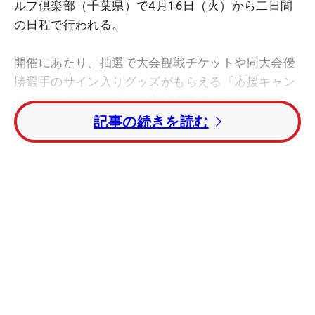
ルフ倶楽部（千葉県）で4月16日（火）から二日間
の日程で行われる。
開催にあたり、抽選で大会観戦チケットや同大会優
勝選手のサイン入りグッズがもらえる『応援キャン
ペーン』を今シーズンも実施することとなった。
記事の続きを読む
MNGT運営事務局より
いつも、「マイナビネクストヒロインゴルフツ
アー」を応援してくださり、ありがとうござい
ます！ 昨年のツアーファイナルで、大好評だっ
た「マイナビネクストヒロインゴルフツアー
2024 応援キャンペーン」を2024シーズンはレ
ギュラー企画として始動いたします！
現地観戦は残念ながら悪天候のため、中止とさ
せていただきましたが皆様から「またやってほ