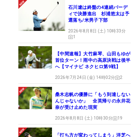
石川遼は終盤の4連続バーデ
チケット価格：10
,000円（税込み）／1枚
ィで決勝進出 杉浦悠太は予
選落ち/米男子下部
抽選10名様（抽選制）
2026年8月8日 (土) 10時33分
1
▼応募期間
応募開始日：3月11日（月）18:00
応募締め切り日：3月25日（月）23:59
【中間速報】大竹麻琴、山田もゆが
首位ターン！雨中の高原決戦は後半
Aプランのお申し込みはこちらから※抽選制※
へ【マイナビ ネクヒロ第9戦】
↓↓↓
2026年7月24日 (金) 14時02分
2
＞＞＞＞ Aプラン申し込みはこちらから
桑木志帆の優勝に「もう到達しない
※応募でお客様からお伺いする住所・氏名・年齢な
んじゃないか」 全英帰りの永井花
どの個人情報は、プレゼント賞品の抽選・発送のた
奈が受け止めた現実
め使用するもので、その他の理由で使用することは
2026年8月8日 (土) 10時30分
19
ございません。
「打ち方が変わってしまう」洋芝へ