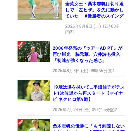
全英女王・桑木志帆は切り返
しで「左ヒザ」を先に動かし
ていた #優勝者のスイング
2026年8月8日 (土) 12時00分
32
2006年発売の『ツアーAD PT』が
再び脚光 脇元華、穴井詩も投入
「初速が強くなった感じ」
2026年8月8日 (土) 08時56分
4
19歳は涙を拭いて…平畑佳子がテス
ト1次敗退から再スタート【マイナ
ビ ネクヒロ第9戦】
2026年7月24日 (金) 09時15分
2
桑木志帆の優勝に「もう到達しない