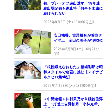
初、プレーオフ進出逃す 18年連
続出場記録も終止符「何事も永遠に
続けられない」
2026年8月8日 (土) 10時00分
1
安田祐香、吉澤柚月が首位タ
イ浮上 金田久美子が1差3位
2026年8月8日 (土) 16時21分
1
「根性鍛えなおした」相場彩那は昭
和スタイルで連覇に挑む【マイナビ
ネクヒロ第9戦】
2026年7月23日 (木) 23時00分
1
＜中間速報＞仲村果乃が単独首位浮
上 1打差に吉澤柚月、小林光希、