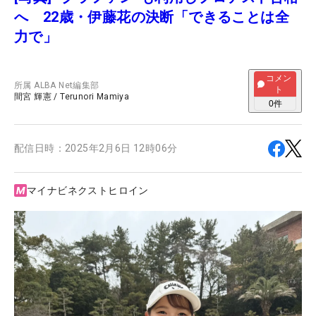
へ 22歳・伊藤花の決断「できることは全
力で」
コメン
所属
ALBA Net編集部
ト
間宮 輝憲
/
Terunori Mamiya
0
件
配信日時：
2025年2月6日 12時06分
マイナビネクストヒロイン