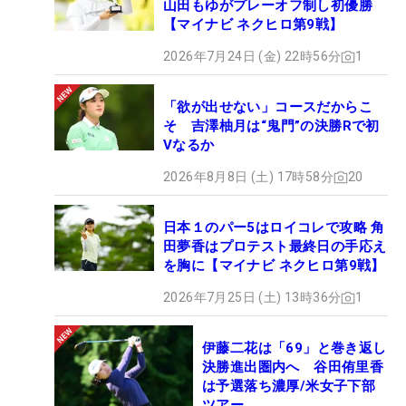
山田もゆがプレーオフ制し初優勝
【マイナビ ネクヒロ第9戦】
2026年7月24日 (金) 22時56分
1
「欲が出せない」コースだからこ
そ 吉澤柚月は“鬼門”の決勝Rで初
Vなるか
2026年8月8日 (土) 17時58分
20
日本１のパー5はロイコレで攻略 角
田夢香はプロテスト最終日の手応え
を胸に【マイナビ ネクヒロ第9戦】
2026年7月25日 (土) 13時36分
1
伊藤二花は「69」と巻き返し
決勝進出圏内へ 谷田侑里香
は予選落ち濃厚/米女子下部
ツアー