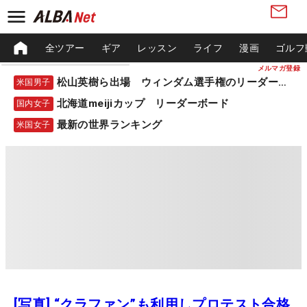
全ツアー
ギア
レッスン
ライフ
漫画
ゴルフ
メルマガ登録
松山英樹ら出場 ウィンダム選手権のリーダーボード
米国男子
北海道meijiカップ リーダーボード
国内女子
最新の世界ランキング
米国女子
[写真] “クラファン”も利用しプロテスト合格