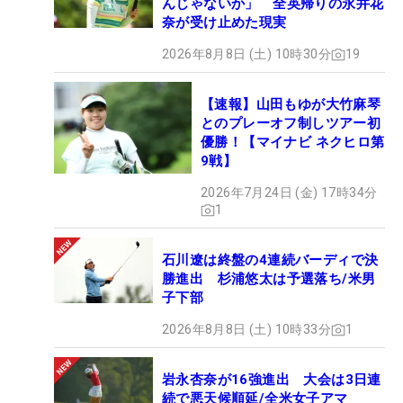
んじゃないか」 全英帰りの永井花
奈が受け止めた現実
2026年8月8日 (土) 10時30分
19
【速報】山田もゆが大竹麻琴
とのプレーオフ制しツアー初
優勝！【マイナビ ネクヒロ第
9戦】
2026年7月24日 (金) 17時34分
1
石川遼は終盤の4連続バーディで決
勝進出 杉浦悠太は予選落ち/米男
子下部
2026年8月8日 (土) 10時33分
1
岩永杏奈が16強進出 大会は3日連
続で悪天候順延/全米女子アマ