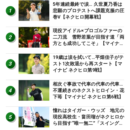
5年連続最終で涙… 久世夏乃香は
1
悲願のプロテストへ課題克服の圧
巻V【ネクヒロ開幕戦】
現役アイドル×プロゴルファーの
2
二刀流 雪野若葉が目指す道「両
方とも成功してこそ」【マイナビ
ネクストヒロインツアー】
19歳は涙を拭いて…平畑佳子がテ
3
スト1次敗退から再スタート【マ
イナビ ネクヒロ第9戦】
相次ぐ事故で代車の代車の代車…
4
不運続きのネクストヒロイン・花
下苺【マイナビ ネクヒロ第6戦】
憧れはタイガー・ウッズ 地元の
5
現役高校生・畠田瑠がネクヒロか
ら目指す“唯一無二”「スイングは
誰にも負けない」