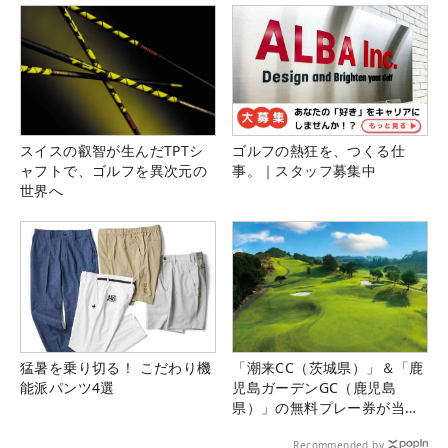
スイスの叡智が生んだTPTシ
ゴルフの熱狂を、つくる仕
ャフトで、ゴルフを異次元の
事。｜スタッフ募集中
世界へ
猛暑を乗り切る！ こだわり機
「潮来CC（茨城県）」＆「鹿
能派パンツ4選
児島ガーデンGC（鹿児島
県）」の無料プレー券が当た
る！！
Recommended by