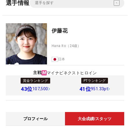
選手情報
伊藤花
Hana Ito
（24歳）
日本
主戦
マイナビネクストヒロイン
賞金ランキング
PTランキング
43
位
41
位
107,500
951.33pt
プロフィール
大会成績/スタッツ