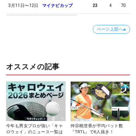
3月11日
〜
12日
マイナビカップ
23
4
70
7
ページ上部へ
オススメの記事
今年も男女プロが強い「キャ
仲宗根澄香が平均パット数
ロウェイ」のニュース一覧は
『TRTL』で6人抜き！