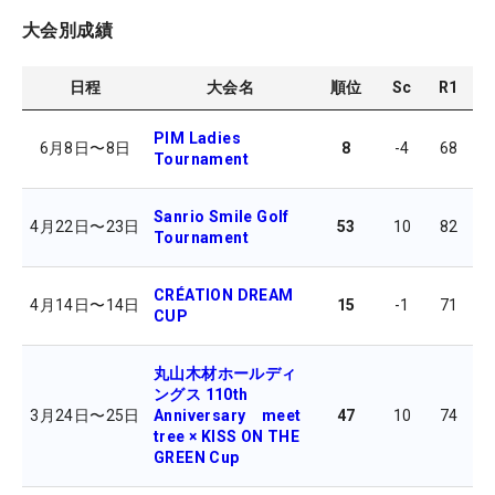
大会別成績
日程
大会名
順位
Sc
R1
R
PIM Ladies
6月8日
〜
8日
8
-4
68
Tournament
Sanrio Smile Golf
4月22日
〜
23日
53
10
82
7
Tournament
CRÉATION DREAM
4月14日
〜
14日
15
-1
71
CUP
丸山木材ホールディ
ングス 110th
3月24日
〜
25日
Anniversary meet
47
10
74
8
tree × KISS ON THE
GREEN Cup