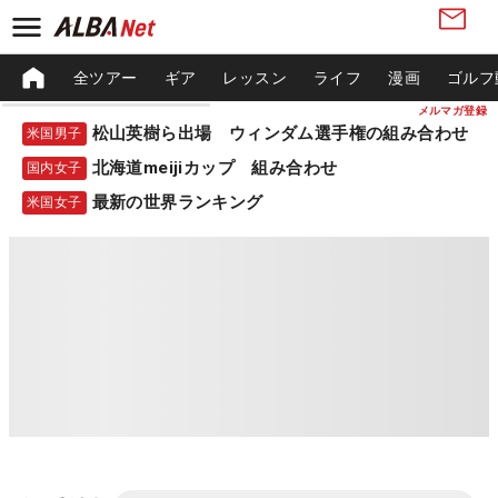
全ツアー
ギア
レッスン
ライフ
漫画
ゴルフ
メルマガ登録
松山英樹ら出場 ウィンダム選手権の組み合わせ
米国男子
北海道meijiカップ 組み合わせ
国内女子
最新の世界ランキング
米国女子