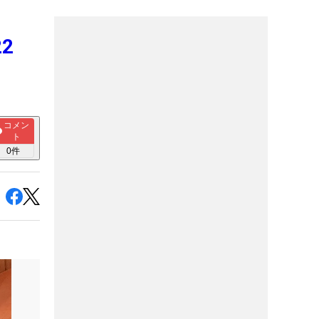
2
コメン
ト
0
件