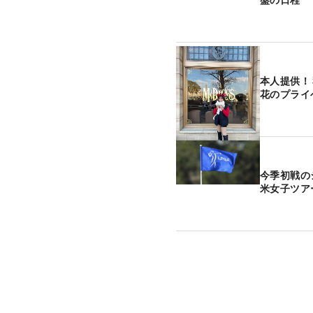
本人提供！
花のプライ
今季初戦
米女子ツア