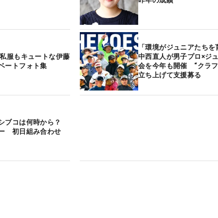
「環境がジュニアたちを
 私服もキュートな伊藤
中西直人が男子プロ×ジ
ベートフォト集
会を今年も開催 “クラフ
立ち上げて支援募る
のシブコは何時から？
ー 初日組み合わせ