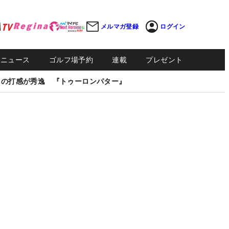
メルマガ登録
ログイン
Sニュース
ゴルフ場予約
連載
プレゼント
しの打感が秀逸 『トゥーロンパター』