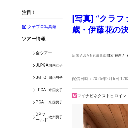
注目！
[写真] “ク
女子プロ写真館
歳・伊藤花の
ツアー情報
全ツアー
所属
ALBA Net編集部
間宮 輝憲
/
T
JLPGA
国内女子
JGTO
国内男子
配信日時：
2025年2月6日 12
LPGA
米国女子
マイナビネクストヒロイン
PGA
米国男子
DPワ
欧州男子
ールド