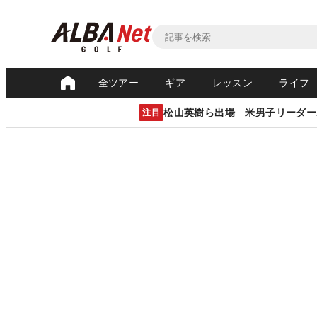
全ツアー
ギア
レッスン
ライフ
松山英樹ら出場 米男子リーダー
注目