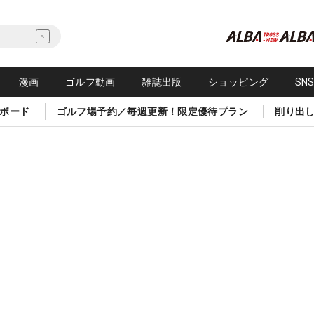
漫画
ゴルフ動画
雑誌出版
ショッピング
SN
ボード
ゴルフ場予約／毎週更新！限定優待プラン
削り出