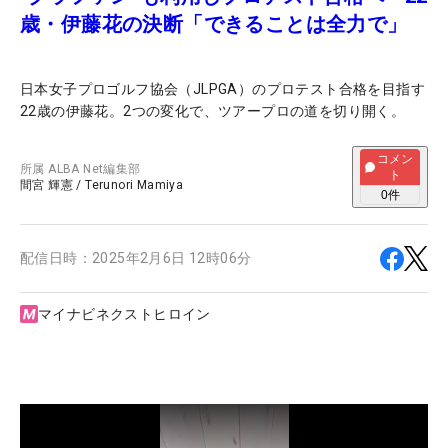
歳・伊藤花の決断「できることは全力で」
日本女子プロゴルフ協会（JLPGA）のプロテスト合格を目指す
22歳の伊藤花。2つの変化で、ツアープロの道を切り開く。
コメン
所属
ALBA Net編集部
ト
間宮 輝憲
/
Terunori Mamiya
0
件
配信日時：
2025年2月6日 12時06分
マイナビネクストヒロイン