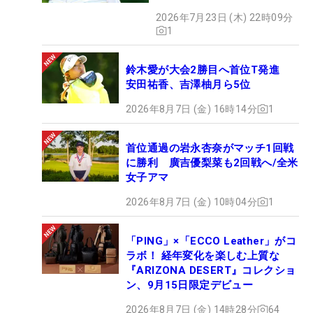
2026年7月23日 (木) 22時09分
1
鈴木愛が大会2勝目へ首位T発進
安田祐香、吉澤柚月ら5位
2026年8月7日 (金) 16時14分
1
首位通過の岩永杏奈がマッチ1回戦
に勝利 廣吉優梨菜も2回戦へ/全米
女子アマ
2026年8月7日 (金) 10時04分
1
「PING」×「ECCO Leather」がコ
ラボ！ 経年変化を楽しむ上質な
『ARIZONA DESERT』コレクショ
ン、9月15日限定デビュー
2026年8月7日 (金) 14時28分
64