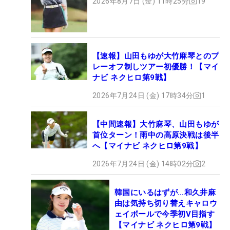
2026年8月7日 (金) 11時25分
19
【速報】山田もゆが大竹麻琴とのプ
レーオフ制しツアー初優勝！【マイ
ナビ ネクヒロ第9戦】
2026年7月24日 (金) 17時34分
1
【中間速報】大竹麻琴、山田もゆが
首位ターン！雨中の高原決戦は後半
へ【マイナビ ネクヒロ第9戦】
2026年7月24日 (金) 14時02分
2
韓国にいるはずが…和久井麻
由は気持ち切り替えキャロウ
ェイボールで今季初V目指す
【マイナビ ネクヒロ第9戦】