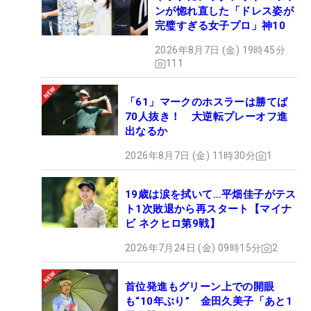
ンが惚れ直した「ドレス姿が
完璧すぎる女子プロ」神10
2026年8月7日 (金) 19時45分
111
「61」マークのホスラーは勝てば
70人抜き！ 大逆転プレーオフ進
出なるか
2026年8月7日 (金) 11時30分
1
19歳は涙を拭いて…平畑佳子がテス
ト1次敗退から再スタート【マイナ
ビ ネクヒロ第9戦】
2026年7月24日 (金) 09時15分
2
首位発進もグリーン上での開眼
も“10年ぶり” 金田久美子「あと1