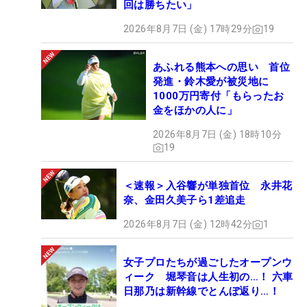
回は勝ちたい」
2026年8月7日 (金) 17時29分
19
あふれる熊本への思い 首位
発進・鈴木愛が被災地に
1000万円寄付「もらったお
金をほかの人に」
2026年8月7日 (金) 18時10分
19
＜速報＞入谷響が単独首位 永井花
奈、金田久美子ら1差追走
2026年8月7日 (金) 12時42分
1
女子プロたちが過ごしたオープンウ
ィーク 堀琴音は人生初の…！ 六車
日那乃は新幹線でとんぼ返り…！