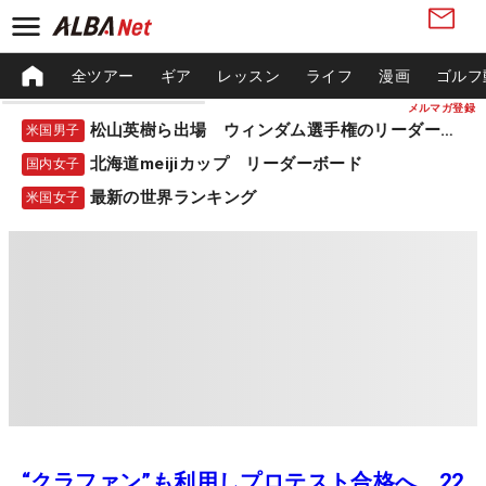
全ツアー
ギア
レッスン
ライフ
漫画
ゴルフ
メルマガ登録
松山英樹ら出場 ウィンダム選手権のリーダーボード
米国男子
北海道meijiカップ リーダーボード
国内女子
最新の世界ランキング
米国女子
“クラファン”も利用しプロテスト合格へ 22