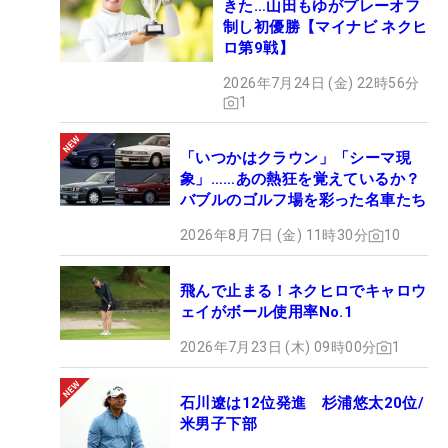
きた…山田もゆがプレーオフ
制し初優勝【マイナビ ネクヒ
ロ第9戦】
2026年7月24日 (金) 22時56分
1
「いつかはクラウン」「シーマ現
象」……あの熱狂を覚えているか？
バブルのゴルフ場を彩った名車たち
2026年8月7日 (金) 11時30分
10
飛んで止まる！ネクヒロでキャロウ
ェイがボール使用率No.1
2026年7月23日 (木) 09時00分
1
石川遼は12位発進 杉浦悠太20位/
米男子下部