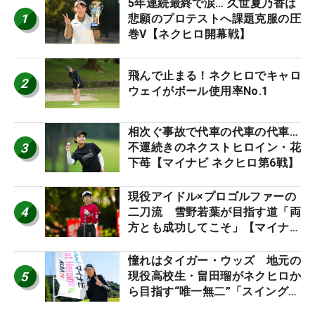
5年連続最終で涙… 久世夏乃香は
1
悲願のプロテストへ課題克服の圧
巻V【ネクヒロ開幕戦】
飛んで止まる！ネクヒロでキャロ
2
ウェイがボール使用率No.1
相次ぐ事故で代車の代車の代車…
3
不運続きのネクストヒロイン・花
下苺【マイナビ ネクヒロ第6戦】
現役アイドル×プロゴルファーの
4
二刀流 雪野若葉が目指す道「両
方とも成功してこそ」【マイナビ
ネクストヒロインツアー】
憧れはタイガー・ウッズ 地元の
5
現役高校生・畠田瑠がネクヒロか
ら目指す“唯一無二”「スイングは
誰にも負けない」