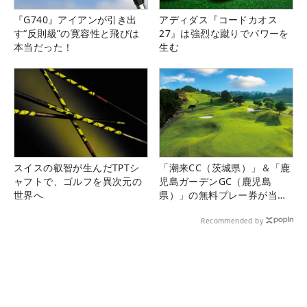
『G740』アイアンが引き出
アディダス『コードカオス
す“反則級”の寛容性と飛びは
27』は強烈な蹴りでパワーを
本当だった！
生む
スイスの叡智が生んだTPTシ
「潮来CC（茨城県）」＆「鹿
ャフトで、ゴルフを異次元の
児島ガーデンGC（鹿児島
世界へ
県）」の無料プレー券が当た
る！！
Recommended by