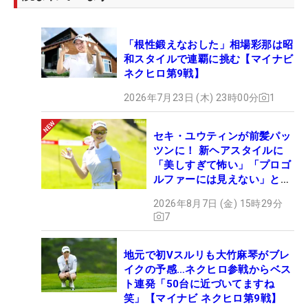
「根性鍛えなおした」相場彩那は昭
和スタイルで連覇に挑む【マイナビ
ネクヒロ第9戦】
2026年7月23日 (木) 23時00分
1
セキ・ユウティンが前髪パッ
ツンに！ 新ヘアスタイルに
「美しすぎて怖い」「プロゴ
ルファーには見えない」とコ
メント殺到
2026年8月7日 (金) 15時29分
7
地元で初Vスルリも大竹麻琴がブレ
イクの予感…ネクヒロ参戦からベス
ト連発「50台に近づいてますね
笑」【マイナビ ネクヒロ第9戦】