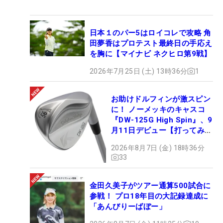
日本１のパー5はロイコレで攻略 角
田夢香はプロテスト最終日の手応え
を胸に【マイナビ ネクヒロ第9戦】
2026年7月25日 (土) 13時36分
1
お助けドルフィンが激スピン
に！ ノーメッキのキャスコ
『DW-125G High Spin』、9
月11日デビュー【打ってみ
た】
2026年8月7日 (金) 18時36分
33
金田久美子がツアー通算500試合に
参戦！ プロ18年目の大記録達成に
「あんびりーばぼー」