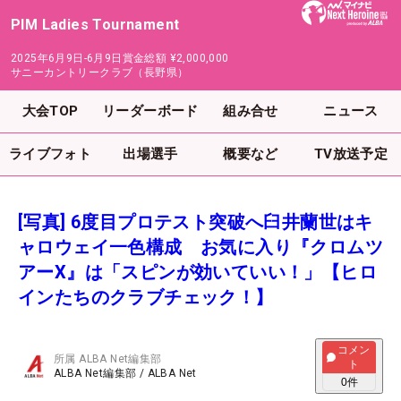
PIM Ladies Tournament
2025年6月9日-6月9日
賞金総額
¥2,000,000
サニーカントリークラブ（長野県）
大会TOP
リーダーボード
組み合せ
ニュース
ライブフォト
出場選手
概要など
TV放送予定
[写真] 6度目プロテスト突破へ臼井蘭世はキ
ャロウェイ一色構成 お気に入り『クロムツ
アーX』は「スピンが効いていい！」【ヒロ
インたちのクラブチェック！】
コメン
所属
ALBA Net編集部
ト
ALBA Net編集部
/
ALBA Net
0
件