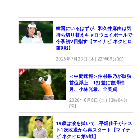
韓国にいるはずが…和久井麻由は気
持ち切り替えキャロウェイボールで
今季初V目指す【マイナビ ネクヒロ
第9戦】
2026年7月23日 (木) 22時09分
1
＜中間速報＞仲村果乃が単独
首位浮上 1打差に吉澤柚
月、小林光希、全美貞
2026年8月8日 (土) 13時04分
1
19歳は涙を拭いて…平畑佳子がテス
ト1次敗退から再スタート【マイナ
ビ ネクヒロ第9戦】