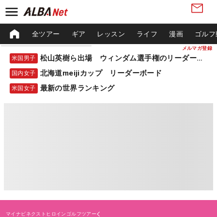
全ツアー
ギア
レッスン
ライフ
漫画
ゴルフ
メルマガ登録
松山英樹ら出場 ウィンダム選手権のリーダーボード
米国男子
北海道meijiカップ リーダーボード
国内女子
最新の世界ランキング
米国女子
マイナビネクストヒロインゴルフツアー