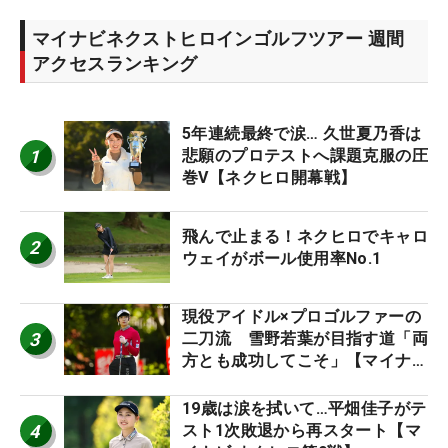
マイナビネクストヒロインゴルフツアー 週間
アクセスランキング
5年連続最終で涙… 久世夏乃香は
1
悲願のプロテストへ課題克服の圧
巻V【ネクヒロ開幕戦】
飛んで止まる！ネクヒロでキャロ
2
ウェイがボール使用率No.1
現役アイドル×プロゴルファーの
3
二刀流 雪野若葉が目指す道「両
方とも成功してこそ」【マイナビ
ネクストヒロインツアー】
19歳は涙を拭いて…平畑佳子がテ
4
スト1次敗退から再スタート【マ