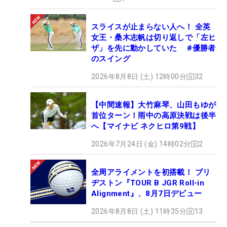
スライスが止まらない人へ！ 全英
女王・桑木志帆は切り返しで「左ヒ
ザ」を先に動かしていた #優勝者
のスイング
2026年8月8日 (土) 12時00分
32
【中間速報】大竹麻琴、山田もゆが
首位ターン！雨中の高原決戦は後半
へ【マイナビ ネクヒロ第9戦】
2026年7月24日 (金) 14時02分
2
全周アライメントを初搭載！ ブリ
ヂストン『TOUR B JGR Roll-in
Alignment』、8月7日デビュー
2026年8月8日 (土) 11時35分
13