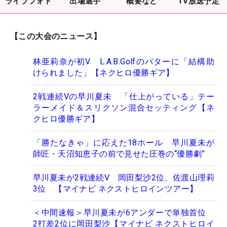
ライブフォト
出場選手
概要など
TV放送予定
【この大会のニュース】
林亜莉奈が初V L.A.B.Golfのパターに「結構助
けられました」【ネクヒロ優勝ギア】
2戦連続Vの早川夏未 「仕上がっている」テー
ラーメイド＆スリクソン混合セッティング【ネ
クヒロ優勝ギア】
「勝たなきゃ」に応えた18ホール 早川夏未が
師匠・天沼知恵子の前で見せた圧巻の“優勝劇”
早川夏未が2戦連続V 岡田梨沙2位、佐渡山理莉
3位 【マイナビ ネクストヒロインツアー】
＜中間速報＞早川夏未が6アンダーで単独首位
2打差2位に岡田梨沙【マイナビ ネクストヒロイ