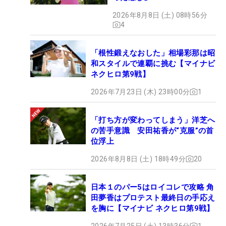
2026年8月8日 (土) 08時56分
4
「根性鍛えなおした」相場彩那は昭
和スタイルで連覇に挑む【マイナビ
ネクヒロ第9戦】
2026年7月23日 (木) 23時00分
1
「打ち方が変わってしまう」洋芝へ
の苦手意識 安田祐香が“克服”の首
位浮上
2026年8月8日 (土) 18時49分
20
日本１のパー5はロイコレで攻略 角
田夢香はプロテスト最終日の手応え
を胸に【マイナビ ネクヒロ第9戦】
2026年7月25日 (土) 13時36分
1