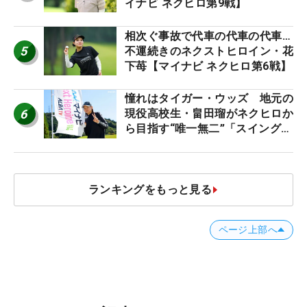
イナビ ネクヒロ第9戦】
相次ぐ事故で代車の代車の代車…
5
不運続きのネクストヒロイン・花
下苺【マイナビ ネクヒロ第6戦】
憧れはタイガー・ウッズ 地元の
6
現役高校生・畠田瑠がネクヒロか
ら目指す“唯一無二”「スイングは
誰にも負けない」
ランキングをもっと見る
ページ上部へ