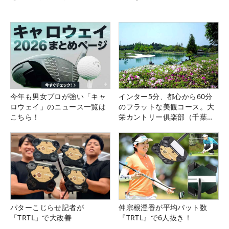
今年も男女プロが強い「キャ
インター5分、都心から60分
ロウェイ」のニュース一覧は
のフラットな美観コース。大
こちら！
栄カントリー俱楽部（千葉
県）
パターこじらせ記者が
仲宗根澄香が平均パット数
「TRTL」で大改善
『TRTL』で6人抜き！