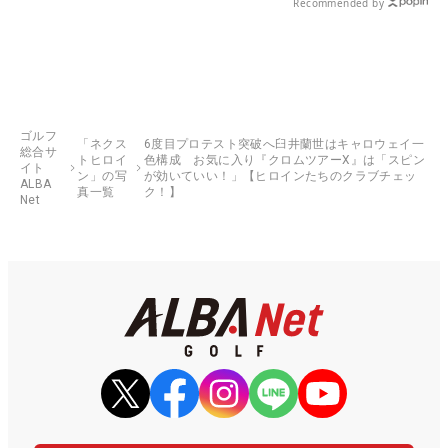
Recommended by
ゴルフ
「ネクス
6度目プロテスト突破へ臼井蘭世はキャロウェイ一
総合サ
トヒロイ
色構成 お気に入り『クロムツアーX』は「スピン
イト
ン」の写
が効いていい！」【ヒロインたちのクラブチェッ
ALBA
真一覧
ク！】
Net