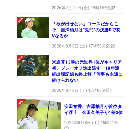
2026年7月24日 (金) 09時15分
2
「欲が出せない」コースだからこ
そ 吉澤柚月は“鬼門”の決勝Rで初
Vなるか
2026年8月8日 (土) 17時58分
20
米通算13勝の元世界1位がキャリア
初、プレーオフ進出逃す 18年連
続出場記録も終止符「何事も永遠に
続けられない」
2026年8月8日 (土) 10時00分
1
安田祐香、吉澤柚月が首位タ
イ浮上 金田久美子が1差3位
2026年8月8日 (土) 16時21分
1