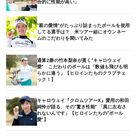
合的に性能が高い」
“親の愛情”がたっぷり詰まったボールを使用
してる選手は？ 米ツアー組にオウンネー
ムのこだわりを聞いてみた
通算2勝の竹本梨奈が貫く“キャロウェイ
愛” こだわりのボールは「数値も飛びも明
らかに違う」【ヒロインたちのクラブチェ
ック！】
キャロウェイ『クロムツアーX』愛用の和田
純怜が語る、その“驚き性能” 「風に左右さ
れないんです」【ヒロインたちの“ボール
愛”】