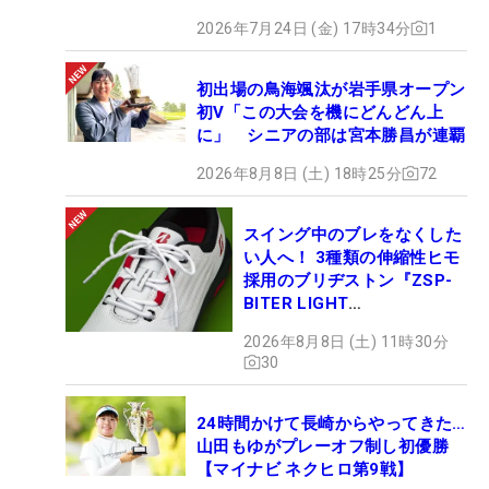
2026年7月24日 (金) 17時34分
1
初出場の鳥海颯汰が岩手県オープン
初V「この大会を機にどんどん上
に」 シニアの部は宮本勝昌が連覇
2026年8月8日 (土) 18時25分
72
スイング中のブレをなくした
い人へ！ 3種類の伸縮性ヒモ
採用のブリヂストン『ZSP-
BITER LIGHT
MAGICLACE』、8月8日デビ
2026年8月8日 (土) 11時30分
ュー
30
24時間かけて長崎からやってきた…
山田もゆがプレーオフ制し初優勝
【マイナビ ネクヒロ第9戦】