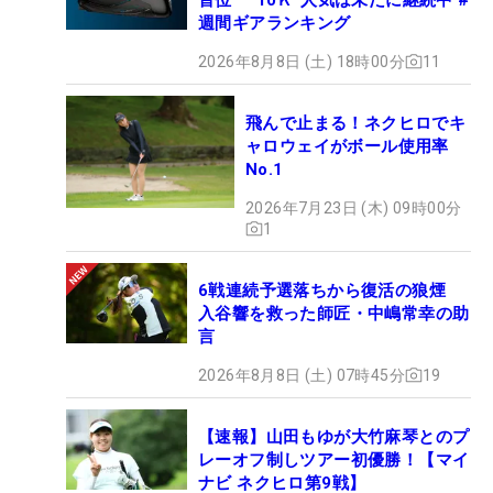
週間ギアランキング
2026年8月8日 (土) 18時00分
11
飛んで止まる！ネクヒロでキ
ャロウェイがボール使用率
No.1
2026年7月23日 (木) 09時00分
1
6戦連続予選落ちから復活の狼煙
入谷響を救った師匠・中嶋常幸の助
言
2026年8月8日 (土) 07時45分
19
【速報】山田もゆが大竹麻琴とのプ
レーオフ制しツアー初優勝！【マイ
ナビ ネクヒロ第9戦】