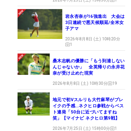
岩永杏奈が16強進出 大会は
3日連続で悪天候順延/全米女
子アマ
2026年8月8日 (土) 10時20分
1
桑木志帆の優勝に「もう到達しない
んじゃないか」 全英帰りの永井花
奈が受け止めた現実
2026年8月8日 (土) 10時30分
19
地元で初Vスルリも大竹麻琴がブレ
イクの予感…ネクヒロ参戦からベス
ト連発「50台に近づいてますね
笑」【マイナビ ネクヒロ第9戦】
2026年7月25日 (土) 15時00分
1