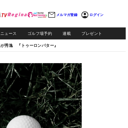
メルマガ登録
ログイン
Sニュース
ゴルフ場予約
連載
プレゼント
感が秀逸 『トゥーロンパター』