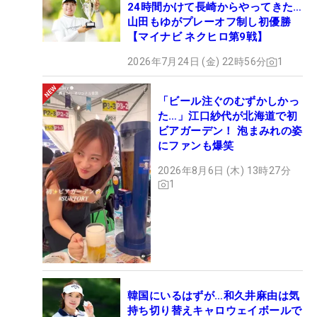
24時間かけて長崎からやってきた…
山田もゆがプレーオフ制し初優勝
【マイナビ ネクヒロ第9戦】
2026年7月24日 (金) 22時56分
1
「ビール注ぐのむずかしかっ
た…」江口紗代が北海道で初
ビアガーデン！ 泡まみれの姿
にファンも爆笑
2026年8月6日 (木) 13時27分
1
韓国にいるはずが…和久井麻由は気
持ち切り替えキャロウェイボールで