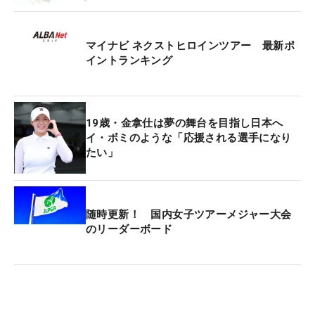
も冴え渡ったショットが勝利を引き寄せた。
マイナビ ネクストヒロインツアー 最新ポ
桑村は埼玉県出身の20歳。176cmの恵まれた体から
イントランキング
放つショットが最大の武器だ。先週のプロテスト第
2次予選を16位タイで突破。これまで3回の受験で最
終プロテスト進出率100％を誇っているが、「初年
19歳・金拿仕は夢の舞台を目指し日本へ
度受けた時はまだ高校生で、勢いで来ちゃった部分
イ・ボミのような「応援される選手になり
があった。2日目、3日目は合格圏内にいても最終日
たい」
で緊張してしまって」と、わずかに届かず涙をのん
できた。
随時更新！ 国内女子ツアーメジャー大会
今年の最終プロテストは、初受験の時と同じJFE瀬
のリーダーボード
戸内海ゴルフ倶楽部（岡山県）で行われる。「ショ
ットの調子を維持して、パターの凡ミスがないよう
に落ち着いてプレーしたい」と大一番を見据える。
残り約2カ月、さらに成長した姿で挑む。（文・小