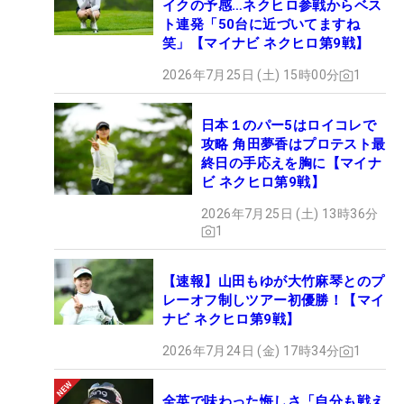
イクの予感…ネクヒロ参戦からベス
ト連発「50台に近づいてますね
笑」【マイナビ ネクヒロ第9戦】
2026年7月25日 (土) 15時00分
1
日本１のパー5はロイコレで
攻略 角田夢香はプロテスト最
終日の手応えを胸に【マイナ
ビ ネクヒロ第9戦】
2026年7月25日 (土) 13時36分
1
【速報】山田もゆが大竹麻琴とのプ
レーオフ制しツアー初優勝！【マイ
ナビ ネクヒロ第9戦】
2026年7月24日 (金) 17時34分
1
全英で味わった悔しさ「自分も戦え