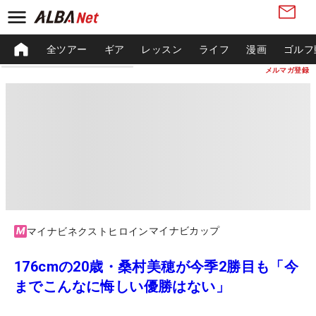
全ツアー
ギア
レッスン
ライフ
漫画
ゴルフ
メルマガ登録
マイナビカップ
マイナビネクストヒロイン
176cmの20歳・桑村美穂が今季2勝目も「今
までこんなに悔しい優勝はない」