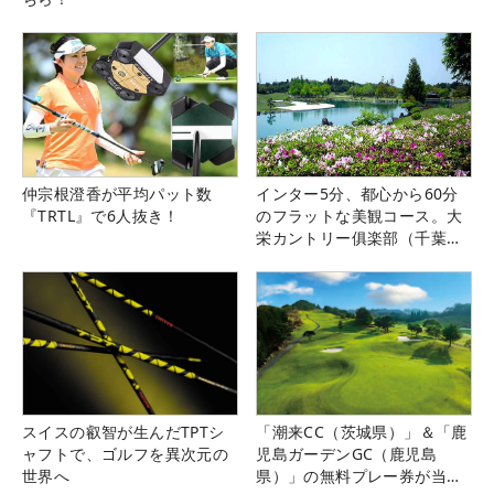
仲宗根澄香が平均パット数
インター5分、都心から60分
『TRTL』で6人抜き！
のフラットな美観コース。大
栄カントリー俱楽部（千葉
県）
スイスの叡智が生んだTPTシ
「潮来CC（茨城県）」＆「鹿
ャフトで、ゴルフを異次元の
児島ガーデンGC（鹿児島
世界へ
県）」の無料プレー券が当た