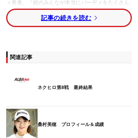
ィ発進。「組のみんなが本当にバーディをたくさん
取るので、私もそこについていこうと思った」と出
記事の続きを読む
だしから4連続バーディを奪うロケットスタートを
決めた。
5アンダー・単独首位で折り返すと、10番で短いパ
ーパットを外してボギー。それでも直後の11番で取
関連記事
り返し、2位と2打差で最終18番を迎えた。最後は約
30センチのパーパットがカップに蹴られてボギーと
悔しい締めくくりだったが、2戦連続Vを狙った相場
彩那に1打差で競り勝った。
ネクヒロ第8戦 最終結果
「素直にうれしいです」と笑顔を見せた一方で、
「（最近は）短めのパットで力が入りやすくなって
しまっていて、『やっちゃったな』という感じでし
桑村美穂 プロフィール＆成績
た。今までこんなに悔しい優勝はなかった」と苦笑
い。納得のいく締めくくりではなかったが、それで