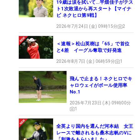
19歳は涙を拭いて…平畑佳子がテス
ト1次敗退から再スタート【マイナ
ビ ネクヒロ第9戦】
2026年7月24日 (金) 09時15分
2
＜速報＞松山英樹は「65」で首位
と4差 イーグル奪取で好発進
2026年8月7日 (金) 06時59分
1
飛んで止まる！ネクヒロでキ
ャロウェイがボール使用率
No.1
2026年7月23日 (木) 09時00分
1
全英より国内を選んだ河本結 女王
レースで離されるも桑木志帆のVに
「刺激をもらいました」