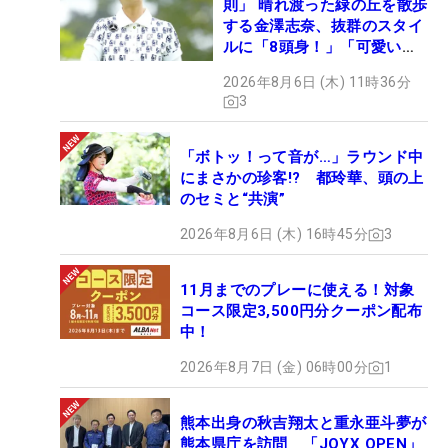
則」 晴れ渡った緑の丘を散歩
する金澤志奈、抜群のスタイ
ルに「8頭身！」「可愛いに
も程がある」
2026年8月6日 (木) 11時36分
3
「ボトッ！って音が…」ラウンド中
にまさかの珍客!? 都玲華、頭の上
のセミと“共演”
2026年8月6日 (木) 16時45分
3
11月までのプレーに使える！対象
コース限定3,500円分クーポン配布
中！
2026年8月7日 (金) 06時00分
1
熊本出身の秋吉翔太と重永亜斗夢が
熊本県庁を訪問 「JOYX OPEN」