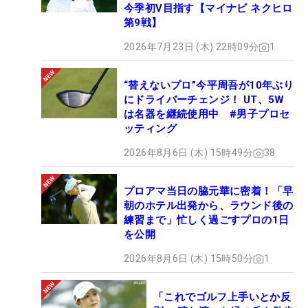
今季初V目指す【マイナビ ネクヒロ
第9戦】
2026年7月23日 (木) 22時09分
1
“替えないプロ”今平周吾が10年ぶり
にドライバーチェンジ！ UT、5W
は名器を継続使用中 #男子プロセ
ッティング
2026年8月6日 (木) 15時49分
38
プロアマ当日の脇元華に密着！「早
朝のホテル出発から、ラウンド後の
練習まで」忙しく過ごすプロの1日
を公開
2026年8月6日 (木) 15時50分
1
「これでゴルフ上手いとか反