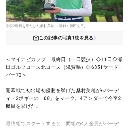
今季2勝目を果たした桑村美穂 （撮影：福田文平）
この記事の写真
1
枚を見る
＜マイナビカップ 最終日（一日競技）◇11日◇瀬
田ゴルフコース北コース（滋賀県）◇6351ヤード・
パー72＞
開幕戦で初出場初優勝を挙げた桑村美穂が6バーデ
ィ・2ボギーの「68」をマーク。4アンダーで今季2
勝目を挙げた。
最終組でスタートすると、同組の4人全員がバーデ