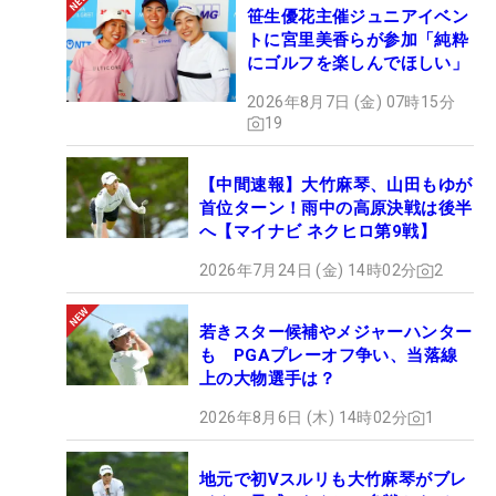
笹生優花主催ジュニアイベン
トに宮里美香らが参加「純粋
にゴルフを楽しんでほしい」
2026年8月7日 (金) 07時15分
19
【中間速報】大竹麻琴、山田もゆが
首位ターン！雨中の高原決戦は後半
へ【マイナビ ネクヒロ第9戦】
2026年7月24日 (金) 14時02分
2
若きスター候補やメジャーハンター
も PGAプレーオフ争い、当落線
上の大物選手は？
2026年8月6日 (木) 14時02分
1
地元で初Vスルリも大竹麻琴がブレ