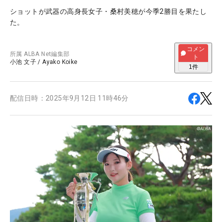
ショットが武器の高身長女子・桑村美穂が今季2勝目を果たし
た。
コメン
所属
ALBA Net編集部
ト
小池 文子
/
Ayako Koike
1
件
配信日時：
2025年9月12日 11時46分