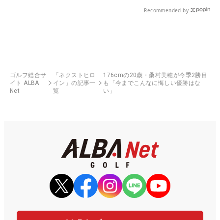
る！！
Recommended by
ゴルフ総合サ
「ネクストヒロ
176cmの20歳・桑村美穂が今季2勝目
イト ALBA
イン」の記事一
も「今までこんなに悔しい優勝はな
Net
覧
い」