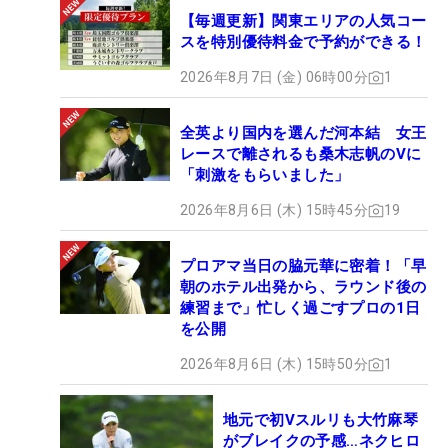
【毎週更新】関東エリアの人気コー
スを特別優待料金で予約ができる！
2026年8月7日 (金) 06時00分
1
全英より国内を選んだ河本結 女王
レースで離されるも桑木志帆のVに
「刺激をもらいました」
2026年8月6日 (木) 15時45分
19
プロアマ当日の脇元華に密着！「早
朝のホテル出発から、ラウンド後の
練習まで」忙しく過ごすプロの1日
を公開
2026年8月6日 (木) 15時50分
1
地元で初Vスルリも大竹麻琴
がブレイクの予感…ネクヒロ