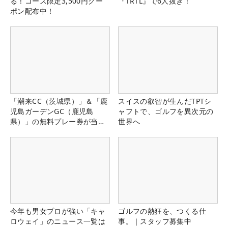
る！コース限定3,500円クー
『TRTL』で6人抜き！
ポン配布中！
「潮来CC（茨城県）」＆「鹿
スイスの叡智が生んだTPTシ
児島ガーデンGC（鹿児島
ャフトで、ゴルフを異次元の
県）」の無料プレー券が当た
世界へ
る！！
今年も男女プロが強い「キャ
ゴルフの熱狂を、つくる仕
ロウェイ」のニュース一覧は
事。｜スタッフ募集中