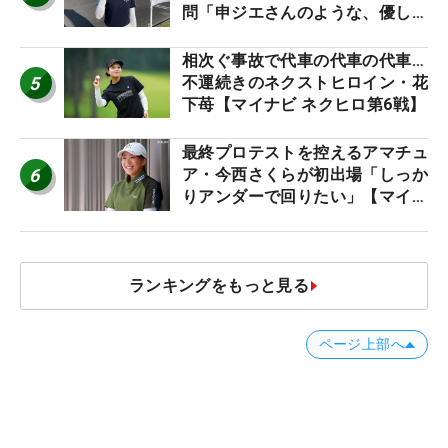
問「申ジエさんのような、優しく
て、人柄がよくて、そういうプロ
になりたいです」
相次ぐ事故で代車の代車の代車…
5
不運続きのネクストヒロイン・花
下苺【マイナビ ネクヒロ第6戦】
最終プロテストを控えるアマチュ
6
ア・今西さくらが初出場「しっか
りアンダーで回りたい」【マイナ
ビ ネクストヒロインツアー】
ランキングをもっと見る
ページ上部へ