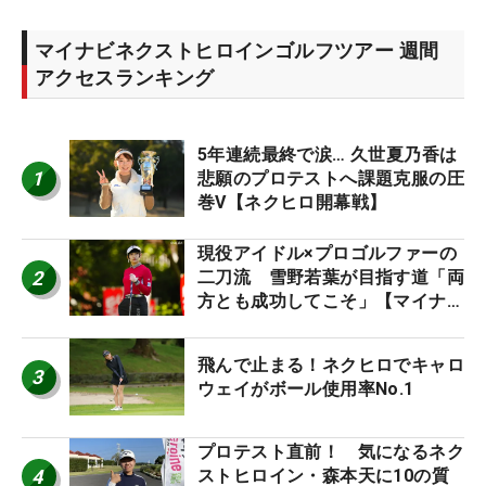
マイナビネクストヒロインゴルフツアー 週間
アクセスランキング
5年連続最終で涙… 久世夏乃香は
1
悲願のプロテストへ課題克服の圧
巻V【ネクヒロ開幕戦】
現役アイドル×プロゴルファーの
2
二刀流 雪野若葉が目指す道「両
方とも成功してこそ」【マイナビ
ネクストヒロインツアー】
飛んで止まる！ネクヒロでキャロ
3
ウェイがボール使用率No.1
プロテスト直前！ 気になるネク
4
ストヒロイン・森本天に10の質