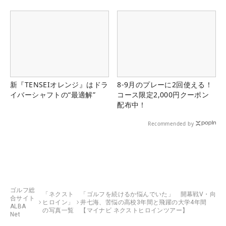
新『TENSEIオレンジ』はドラ
8-9月のプレーに2回使える！
イバーシャフトの“最適解”
コース限定2,000円クーポン
配布中！
Recommended by
ゴルフ総
「ネクスト
「ゴルフを続けるか悩んでいた」 開幕戦V・向
合サイト
ヒロイン」
井七海、苦悩の高校3年間と飛躍の大学4年間
ALBA
の写真一覧
【マイナビ ネクストヒロインツアー】
Net