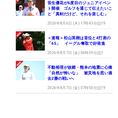
笹生優花が6度目のジュニアイベン
ト開催 ゴルフを通じて伝えたいこ
と「真剣だけど、それを楽しむ」
2026年8月6日 (木) 17時43分
19
＜速報＞松山英樹は首位と4打差の
「65」 イーグル奪取で好発進
2026年8月7日 (金) 06時59分
1
不動裕理が故郷・熊本の地震に心痛
「自然が怖いな」 被災地を思い過
去2勝の戦いへ
2026年8月7日 (金) 07時50分
19