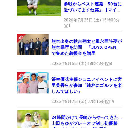
参戦からベスト連発「50台に
近づいてますね笑」【マイナ
ビ ネクヒロ第9戦】
2026年7月25日 (土) 15時00分
1
熊本出身の秋吉翔太と重永亜斗夢が
熊本県庁を訪問 「JOYX OPEN」
で集めた義援金を贈呈
2026年8月6日 (木) 18時43分
8
笹生優花主催ジュニアイベントに宮
里美香らが参加「純粋にゴルフを楽
しんでほしい」
2026年8月7日 (金) 07時15分
19
24時間かけて長崎からやってきた…
山田もゆがプレーオフ制し初優勝