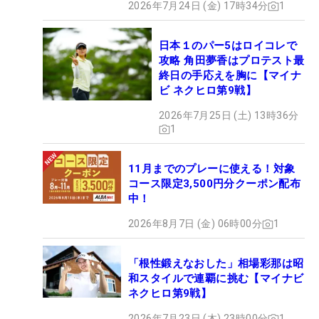
2026年7月24日 (金) 17時34分
1
日本１のパー5はロイコレで
攻略 角田夢香はプロテスト最
終日の手応えを胸に【マイナ
ビ ネクヒロ第9戦】
2026年7月25日 (土) 13時36分
1
11月までのプレーに使える！対象
コース限定3,500円分クーポン配布
中！
2026年8月7日 (金) 06時00分
1
「根性鍛えなおした」相場彩那は昭
和スタイルで連覇に挑む【マイナビ
ネクヒロ第9戦】
2026年7月23日 (木) 23時00分
1