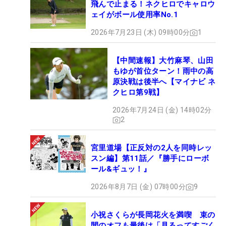
飛んで止まる！ネクヒロでキャロウ
ェイがボール使用率No.1
2026年7月23日 (木) 09時00分
1
【中間速報】大竹麻琴、山田
もゆが首位ターン！雨中の高
原決戦は後半へ【マイナビ ネ
クヒロ第9戦】
2026年7月24日 (金) 14時02分
2
宮里道場【正反対の2人を同時レッ
スン編】第11話／『勝手にローボ
ール&ギュッ！』
2026年8月7日 (金) 07時00分
9
小祝さくらが長岡花火を満喫 束の
間のオフも最後は「見るってすごく