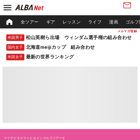
全ツアー
ギア
レッスン
ライフ
漫画
ゴルフ
メルマガ登録
松山英樹ら出場 ウィンダム選手権の組み合わせ
米国男子
北海道meijiカップ 組み合わせ
国内女子
最新の世界ランキング
米国女子
マイナビネクストヒロインゴルフツアー