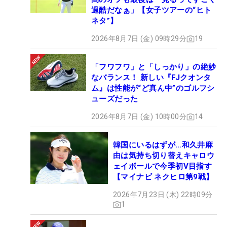
過酷だなぁ」【女子ツアーの“ヒト
ネタ”】
2026年8月7日 (金) 09時29分
19
「フワフワ」と「しっかり」の絶妙
なバランス！ 新しい『FJクオンタ
ム』は性能が“ど真ん中”のゴルフシ
ューズだった
2026年8月7日 (金) 10時00分
14
韓国にいるはずが…和久井麻
由は気持ち切り替えキャロウ
ェイボールで今季初V目指す
【マイナビ ネクヒロ第9戦】
2026年7月23日 (木) 22時09分
1