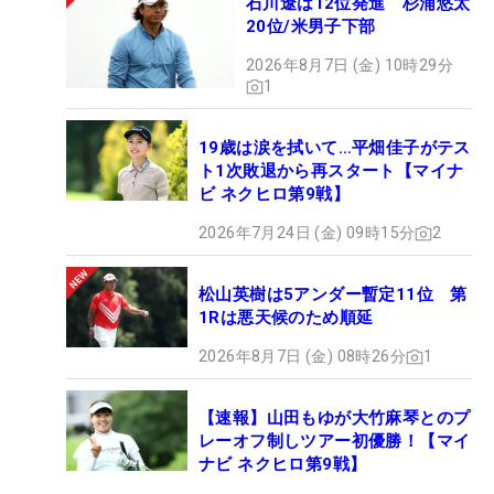
石川遼は12位発進 杉浦悠太
20位/米男子下部
2026年8月7日 (金) 10時29分
1
19歳は涙を拭いて…平畑佳子がテス
ト1次敗退から再スタート【マイナ
ビ ネクヒロ第9戦】
2026年7月24日 (金) 09時15分
2
松山英樹は5アンダー暫定11位 第
1Rは悪天候のため順延
2026年8月7日 (金) 08時26分
1
【速報】山田もゆが大竹麻琴とのプ
レーオフ制しツアー初優勝！【マイ
ナビ ネクヒロ第9戦】