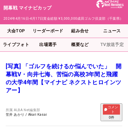
開幕戦 マイナビカップ
2024年4月16日-4月17日
賞金総額
¥3,000,000
成田ゴルフ倶楽部（千葉県）
大会TOP
リーダーボード
組み合せ
ニュース
ライブフォト
出場選手
概要など
TV放送予定
[写真] 「ゴルフを続けるか悩んでいた」 開
幕戦V・向井七海、苦悩の高校3年間と飛躍
の大学4年間【マイナビ ネクストヒロインツ
アー】
コメン
所属
ALBA Net編集部
ト
笠井 あかり
/
Akari Kasai
0
件