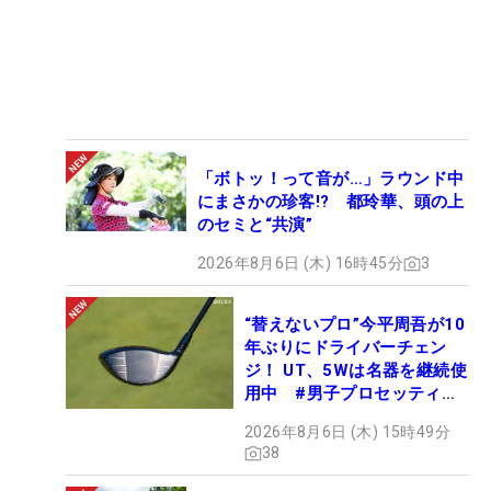
「ボトッ！って音が…」ラウンド中
にまさかの珍客!? 都玲華、頭の上
のセミと“共演”
2026年8月6日 (木) 16時45分
3
“替えないプロ”今平周吾が10
年ぶりにドライバーチェン
ジ！ UT、5Wは名器を継続使
用中 #男子プロセッティン
グ
2026年8月6日 (木) 15時49分
38