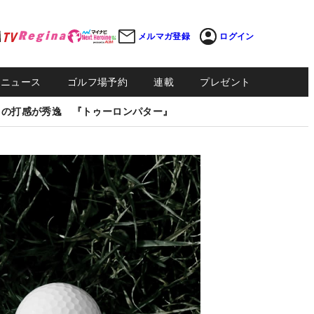
メルマガ登録
ログイン
Sニュース
ゴルフ場予約
連載
プレゼント
しの打感が秀逸 『トゥーロンパター』