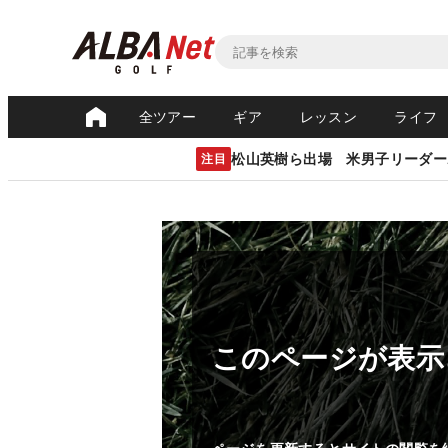
全ツアー
ギア
レッスン
ライフ
松山英樹ら出場 米男子リーダー
注目
このページが表示